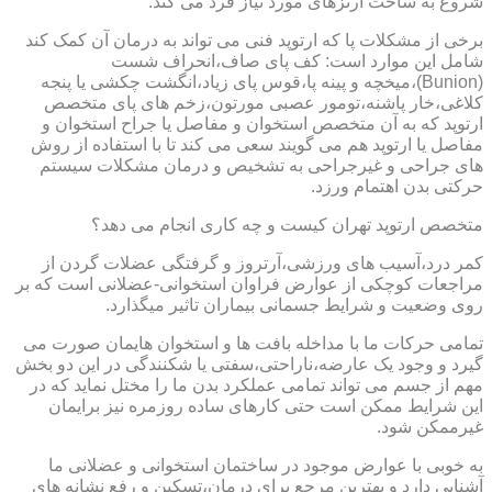
شروع به ساخت ارتزهای مورد نیاز فرد می کند.
برخی از مشکلات پا که ارتوپد فنی می تواند به درمان آن کمک کند
شامل این موارد است: کف پای صاف،انحراف شست
(Bunion)،میخچه و پینه پا،قوس پای زیاد،انگشت چکشی یا پنجه
کلاغی،خار پاشنه،تومور عصبی مورتون،زخم های پای متخصص
ارتوپد که به آن متخصص استخوان و مفاصل یا جراح استخوان و
مفاصل یا ارتوپد هم می گویند سعی می کند تا با استفاده از روش
های جراحی و غیرجراحی به تشخیص و درمان مشکلات سیستم
حرکتی بدن اهتمام ورزد.
متخصص ارتوپد تهران کیست و چه کاری انجام می دهد؟
کمر درد،آسیب های ورزشی،آرتروز و گرفتگی عضلات گردن از
مراجعات کوچکی از عوارض فراوان استخوانی-عضلانی است که بر
روی وضعیت و شرایط جسمانی بیماران تاثیر میگذارد.
تمامی حرکات ما با مداخله بافت ها و استخوان هایمان صورت می
گیرد و وجود یک عارضه،ناراحتی،سفتی یا شکنندگی در این دو بخش
مهم از جسم می تواند تمامی عملکرد بدن ما را مختل نماید که در
این شرایط ممکن است حتی کارهای ساده روزمره نیز برایمان
غیرممکن شود.
به خوبی با عوارض موجود در ساختمان استخوانی و عضلانی ما
آشنایی دارد و بهترین مرجع برای درمان،تسکین و رفع نشانه های