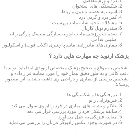
درد و ورم مفاصل
شکستگی های استخوان
آسیب به عضله،تاندون و رباط
کمر درد و گردن درد
مشکلات ناحیه شانه مانند بورسیت
سندرم تونل کارپال
صدمات ورزشی مانند تاندونیت،پارگی منیسک،پارگی رباط
صلیبی قدامی
بیماری های مادرزادی مانند پا چنبری (کلاب فوت) و اسکولیوز
پزشک ارتوپد چه مهارت هایی دارد ؟
تشخیص به موقع و صحیح پزشک متخصص ارتوپدی ابتدا باید بتواند با
دقت کافی و به طور دقیق بیمار خود را مورد معاینه قرار داده و
تشخیص درستی از بیماری و ناراحتی وی داشته باشد.به این منظور
پزشک:
دررفتگی ها و شکستگی ها
فیزیوتراپی زانو
علائم و نشانه های بیماری در فرد را از وی سوال می کند
سابقه پزشکی فرد را مورد بررسی قرار می دهد
معاینه فیزیکی به عمل می آورد
در صورت وجود عکس رادیوگرافی،آن را بررسی می‎ نماید