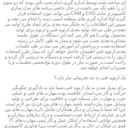
ای ساخته شده توسط اندازه گیری اندام تحت تاثیر بودند که دو سوی
آن را باهم نگه می داشت.در حال حاضر،برنامه های مدل سازی
کامپیوتری مانند CAD و CAM می توانند مورد استفاده قرار
گیرند،اولا اندازه گیری های منطقه آسیب دیده را انجام می دهند و
سپس این اطلاعات را به چاپگر سه بعدی برای ایجاد طرح اولیه می
دهند.در طی مرحله تولید بعدی،ارتوپد فنی و ارتوپد برای تولید
محصول نهایی با هم کار می کنند.این دستگاه در طول جلسه
مشاوره بعدی نصب می شود و بیمار به طور کامل در زمینه
استفاده،نصب و برداشتن آن آموزش می بیند.در طی جلسات
بعدی،ارتوپد فنی اطمینان حاصل خواهد کرد که بیمار طرز استفاده
ارتوز را به درستی فرا گرفته است و دستگاه به درستی کار کرده و
راحت است.در صورت نیاز در طول دوره توانبخشی تنظیمات و یا
تعمیرات انجام خواهد شد.
یک ارتوپد فنی به چه تجربیاتی نیاز دارد؟
برای تبدیل شدن به یک ارتوپد فنی،شما باید به یادگیری چگونگی
حرکت و کار بدن انسان علاقمند بوده،مهارت های فنی و عملی
خوب و مهارت حل مسئله خوب و خلاقیت برای طراحی و تولید
وسایل مورد نیاز،داشته باشید.مهارت های بین فردی نیز لازم است
چرا که شما با بیماران و دیگر همکاران تعامل دارید.مهارت های بین
فردی عبارتند از ارتباط خوب،حساسیت و درک نیازهای بیماران،و
همچنین توانایی استفاده از ابتکار عمل و کار تیمی.مهارت های IT
قوی در اینکار در حال پر رنگ تر شدن است،زیرا فناوری کامپیوتری