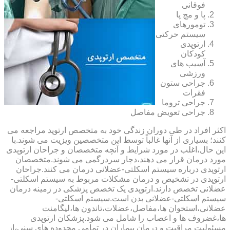
فوقانی
پا و مچ پا
تومورهای
سیستم حرکتی
ارتوپدی
کودکان
آسیب های
ورزشی
جراحی ستون
فقرات
جراحی تروما
جراحی تعویض مفاصل
اکثر افراد در طی دوران زندگی خود به متخصص ارتوپد مراجعه می
کنند؛ بسیاری از آنها غالباً توسط این متخصصین ویزیت می شوند.با
این حال،اغلب در مورد شرایط و آنچه متخصصان و جراحان ارتوپدی
مورد درمان قرار می دهند،دچار سردرگمی می شوند.متخصصان
ارتوپدی درباره سیستم اسکلتی-عضلانی درمان می کنند.جراحان
ارتوپدی در تشخیص و درمان مشکلات مربوط به سیستم اسکلتی-
عضلانی تخصص دارند.ارتوپدی یک تخصص پزشکی در زمینه درمان
سیستم اسکلتی-عضلانی بدن است.سیستم اسکلتی-
عضلانی،استخوان ها،مفاصل،عضلات،تاندون ها،لیگامنت
ها،غضروف ها و اعصاب را شامل می شود.پزشکان ارتوپدی
مسئولیت مراقبت و درمان بیماران در تمامی محدوده های سنی،از