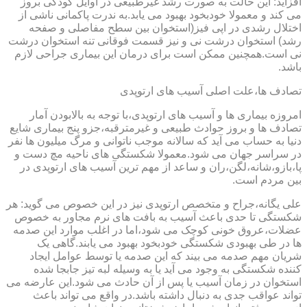
افزاید: این حالت به صورت رشد غیرطبیعی در اوایل کودکی بروز
می کند و معمولا خودبخود بهبود می یابد.به ندرت پاکمانی ناشی از
اختلال رشدی در اپی فیز(استخوان بین سطح مفاصلی و صفحه
رشد) استخوان درشت نی و نیز قسمت فوقانی تنه استخوان درشت
نی است.همچنین ممکن است برای درمان این بیماری جراحی لازم
باشد.
تصادف ها،علت اصلی آسیب های ارتوپدی
امروزه بیماری ها و آسیب های ارتوپدی،با توجه به بالابودن آمار
تصادف ها و بروز حوادث طبیعی و غیرمترقبه،جزو پنج بیماری شایع
دنیا به حساب می آید که سالانه موجب ناتوانی و مرگ میلیون ها نفر
در سراسر جهان می شود.معمولا شکستگی های ناحیه مچ دست و
پا،بازو،شانه،لگن،ران و ساعد از مهم ترین آسیب های ارتوپدی در
بین مردم است.
علی یگانه،جراح و متخصص ارتوپدی نیز در این خصوص می گوید: هر
شکستگی تا حدی باعث آسیب به بافت های نرم مجاور به خصوص
عضلات،عروق خونی کوچک می شود،اما در اغلب موارد این صدمه
ها در طی بهبودی شکستگی خودبخود بهبود می یابند.گاهی یک
شریان مهم صدمه می بیند که این صدمه یا توسط عوامل ایجاد
کننده شکستگی به وجود می آید یا به وسیله لبه تیز جابجا شده
استخوان در زمان آسیب یا پس از آن حادث می شود.این عارضه می
تواند عواقب جدی به دنبال داشته باشد.در واقع می تواند باعث