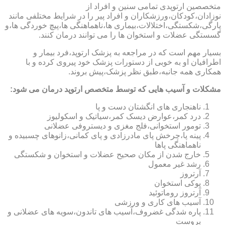
متخصصین ارتوپدی تمامی سنین و افراد از
نوزادان،کودکان،ورزشکاران و افراد پیر را در شرایط مختلفی مانند
پارگی،شکستگی،اختلالات،بیماری ها،ناهماهنگی ها،پیچ خوردگی ها،و
گسستگی عضلات و استخوان ها را می توانند درمان کنند.
بسیار مهم است که در مراجعه به پزشک ارتوپد،فرد بیمار و
اطرافیان او به خوبی از دستورات پزشک خود پیروی کرده و با
همکاری همه جانبه،طبق نظر پزشک،پیش بروند.
مشکلات و آسیب هایی که توسط متخصص ارتوپد درمان می شود:
ناهنجاری های انگشتان دست و پا
درد کمر،عوارض دیسک کمر،سیاتیک و اسکولیوز
تومور استخوانی،فلج مغزی و دیستروفی عضلانی
پینه پا،چرخش پای مادرزادی و پای کمانی،زانوهای چسبیده و
ناهماهنگی پاها
خارج شدن از مکان صحیح عضلات و استخوان و شکستگی
رشد غیر معمول
آرتروز
پوکی استخوان
آرتروز روماتوئید
آسیب های کاری و ورزشی
پاره شدگی غضروف،آسیب های تاندون،سویه های عضلانی و
بروست