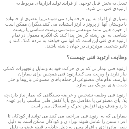
تبدیل به بخش قابل توجهی از فرایند تولید ابزارهای مربوط به
ارتوپدی فنی می شود.
بسیاری از افراد به این حرفه وارد می شوند،زیرا عضوی از خانواده
یا دوستان آنها از پروتز یا ارتز استفاده می کنند.دیگران ممکن است
از حوزه هایی مانند مهندسی،مهندسی زیست شناسی یا زیست
شناسی به این رشته گرایش پیدا کنند.یک انگیزه معمول در تمام
ارتوپد های فنی این است که آنها می خواهند به مردم کمک کنند و
تاثیر شخصی موثرتری در جهان داشته باشند.
وظایف ارتوپد فنی چیست؟
ارتوپد فنی بیمارانی که برای حرکت خود به وسایل و تجهیزات کمکی
نیاز دارند را ویزیت می کند.ارتوپد فنی همچنین برای بیماران
نیازمند،اندام های مصنوعی از جمله پاهای مصنوعی،بازوها و حتی
دست های بیونیک می سازد.
ارتوپد فنی وظیفه تشخیص و عرضه دستگاهی که بیمار نیاز دارد،چه
یک پای مصنوعی یا مفاصل مچ پا یا کفش طبی مناسب را بر عهده
دارد و هدف وی افزایش تحرک و استقلال بیمار است.
بیمارانی که به ارتوپد فنی مراجعه می کنند می توانند از کودکان تا
افراد مسن را شامل شوند.نوزادان و کودکان ممکن است به دلیل
نقص مادرزادی و افراد مسن به دلیل حادثه یا قطع عضو به دلیل