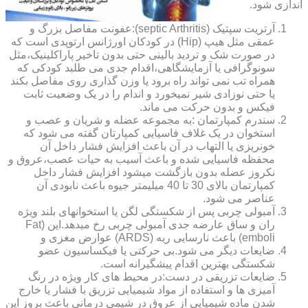
اندازی شود.
آرتریت سپتیک (septic Arthritis):عفونت مفاصل بزرگ و
عمقی مثل هیپ (Hip) در کودکان اورژانس ارتوپدی است که
در صورت شک و تردید بالینی حتی بدون تاخیر پاراکلینیک،مثل
سونوگرافی یا آزمایشگاهی،اقدام جدی می طلبد کودکی که
همراه تب نمی تواند راه برود یا وزن گذاری روی مفاصل بکند
یا حتی نوزادی شیر نمیخورد و اندام را در یک وضعیت ثابت
فیکس و بدون حرکت می ماند.
سندرم کمپارتمان :به مجموعه عضله و شریان و عصب و
استخوان در یک غلاف فاسیایی کمپارتان گفته می شود که
خونریزی یا التهاب در آن باعث افزایش فشار داخل آن
محفظه فاسیایی شده و باعث آسیب به حیات عصب،عروق و
نکروز عضله بدون بازگشت میشود افزایش فشار داخل
کمپارتمان بالای 30 تا 40 میلیمتر جیوه باعث نابودی آن
عناصر می شود.
آمبولی چربی پس از شکستگی لگن یا استخوانهای بلند ویژه
ران و ساق عارضه جدی آمبولی چربی رخ میدهد.این (Fat
emboli) باعث نارسایی ریه (ARDS) عوارض مغزی و
ضایعات دیگر می شود.بی حرکتی یا فیکساسیون عضو
شکستگی بهترین اقدام پیشگیرانه است.
ضایعات تزریقی در دست:در محیط های کار ویژه در رنگ
آمیزی ها و استفاده از مواد شیمیایی تزریق با فشار یا خارج
شدن ماده شیمیایی از عروق در شیمی درمانی باعث بروز این