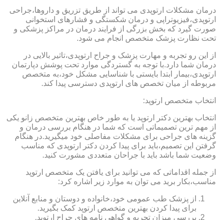
درمان مشکلات ارتوپدی می تواند از طریق تزریق و داروها،جراحی
ارتوپدی،فیزیوتراپی و درمان شکستگی و فشارهای استخوانی
صورت گیرد که بخش بزرگی از فرایند درمان در مراکز پزشکی و
تحت نظارت پزشک متخصص انجام می شود.
از این رو تجربه و مهارت پزشک و جراح ارتوپدی،تاثیر بالایی در
درمان شما دارد.با توجه به گستردگی موارد تحت پوشش دپارتمان
ارتوپدی،بیمار ابتدا بایستی با شناسایی مشکل خود،به متخصص
مربوطه از میان تخصص های ارتوپدی دسترسی پیدا کند.
انتخاب متخصص ارتوپد:
انتخاب بهترین دکتر ارتوپد یا به طور خاص بهترین متخصص زانو یکی
از مهم ترین تصمیماتی است که شما در هنگام بررسی درمان و
گزینه های جراحی برای مشکلات مفاصلی خود میگیرید.در هنگام
گرفتن این تصمیم،باید برای پیدا کردن دکتر ارتوپدی که مناسب
وضعیت شما باشد باید با جراحان متعددی مشورت کنید.
از جمله اقداماتی که می توانید برای یافتن یک متخصص ارتوپد
مناسب،بکار برید می توان به موارد زیر اشاره کرد:
از پزشک طب عمومی خود،خانواده و دوستان و منابع آنلاین
برای پیدا کردن بهترین متخصص ارتوپد کمک بگیرید.
بررسی میزان تجربه و گواهی نامه های جراح ارتوپد.