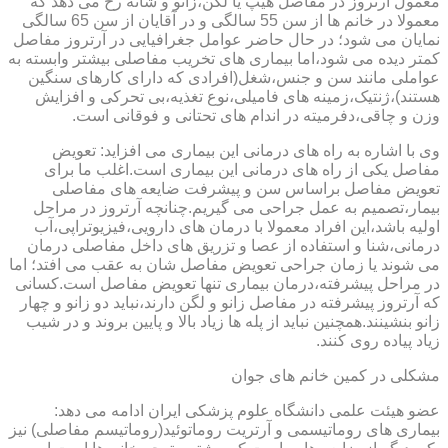
معمول آرتروز در مفاصل هیپ یا لگن،زانو و شانه رخ می دهد که
معمولا در خانم ها از سن 55 سالگی و در آقایان از سن 65 سالگی
نمایان می شود؛ در حال حاضر عوامل جغرافیایی در آرتروز مفاصل
کمتر دیده می شود،اما بیماری های تخریب مفاصلی بیشتر وابسته به
عواملی مانند سن و جنس،شغل(افرادی که دارای کارهای سنگین
هستند)،ژنتیک،زمینه های فامیلی،نوع تغذیه،بی تحرکی و افزایش
وزن و چاقی،دفرمیته در اندام های تحتانی و فوقانی است.
وی با اشاره به راه های درمانی این بیماری می افزاید: تعویض
مفاصل یکی از راه های درمانی این بیماری است.اغلب ما برای
تعویض مفاصل براساس سن و پیشرفت ضایعه های مفاصلی
بیمار،تصمیم به عمل جراحی می گیریم.چنانچه آرتروز در مراحل
اولیه باشد،این افراد معمولا با درمان های دارویی،فیزیوتراپی،آب
درمانی،شنا و استفاده از عصا و تزریق های داخل مفاصلی درمان
می شوند یا زمان جراحی تعویض مفاصل شان به عقب می افتد؛ اما
در مراحل پیشرفته،درمان بیماری تنها تعویض مفاصل است.کسانی
که آرتروز پیشرفته در مفاصل زانو و لگن دارند،نباید دو زانو و چهار
زانو بنشینند.همچنین نباید از پله ها زیاد بالا و پایین بروند و در شیب
زیاد پیاده روی کنند.
مشکلی در کمین خانم های جوان
عضو هیئت علمی دانشگاه علوم پزشکی ایران ادامه می دهد:
بیماری های روماتیسمی و آرتریت روماتوئید(روماتیسم مفاصلی) نیز