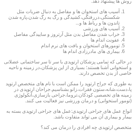
روش ها پیشنهاد دهد.
آسیب های استخوان ها و مفاصل به دنبال ضربات مثل
شکستگی،دررفتگی،کشیدگی و رگ به رگ شدن،پاره شدن
تاندون ها و رباط ها و...
آسیب های ورزشی
خراب شدن مفاصل بدن مثل آرتروز و ساییدگی مفاصل
عفونت اندام ها
تومورهای استخوان و بافت های نرم اندام
بیماری های مادرزادی اندام ها
در حالی که تمامی پزشکان ارتوپدی با سر تا سر ساختمانی عضلانی
و استخوانی آشنا هستند؛ بسیاری از این پزشکان،در زمینه و ناحیه
خاصی از بدن تخصص دارند.
به طوری که جراح ارتوپد را ممکن است با نام های متخصص ارتوپد
پا،دست،شانه،ستون فقرات،زانو بشناسیم.جراحان ارتوپدی در
زمینه های تخصصی کودکان،تروما،جراحی بازسازی،آنکولوژی
(تومور استخوانی) و درمان ورزشی نیز فعالیت می کنند.
انواع عمل های جراحی ارتوپدی:عمل های جراحی ارتوپدی بسته به
بیمار و بیماری آن می تواند متفاوت باشد.
متخصص ارتوپدی چه افرادی را درمان می کند؟