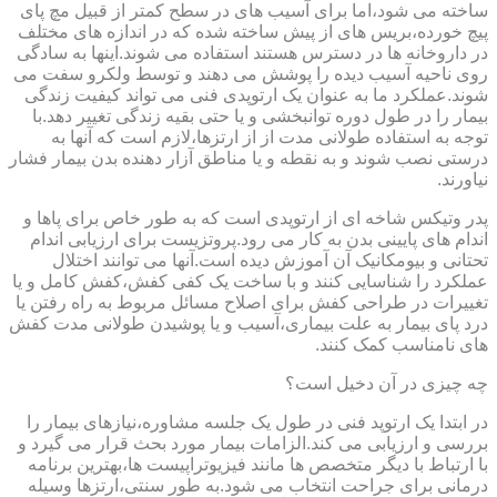
ساخته می شود،اما برای آسیب های در سطح کمتر از قبیل مچ پای
پیچ خورده،بریس های از پیش ساخته شده که در اندازه های مختلف
در داروخانه ها در دسترس هستند استفاده می شوند.اینها به سادگی
روی ناحیه آسیب دیده را پوشش می دهند و توسط ولکرو سفت می
شوند.عملکرد ما به عنوان یک ارتوپدی فنی می تواند کیفیت زندگی
بیمار را در طول دوره توانبخشی و یا حتی بقیه زندگی تغییر دهد.با
توجه به استفاده طولانی مدت از از ارتزها،لازم است که آنها به
درستی نصب شوند و به نقطه و یا مناطق آزار دهنده بدن بیمار فشار
نیاورند.
پدر وتیکس شاخه ای از ارتوپدی است که به طور خاص برای پاها و
اندام های پایینی بدن به کار می رود.پروتزیست برای ارزیابی اندام
تحتانی و بیومکانیک آن آموزش دیده است.آنها می توانند اختلال
عملکرد را شناسایی کنند و با ساخت یک کفی کفش،کفش کامل و یا
تغییرات در طراحی کفش برای اصلاح مسائل مربوط به راه رفتن یا
درد پای بیمار به علت بیماری،آسیب و یا پوشیدن طولانی مدت کفش
های نامناسب کمک کنند.
چه چیزی در آن دخیل است؟
در ابتدا یک ارتوپد فنی در طول یک جلسه مشاوره،نیازهای بیمار را
بررسی و ارزیابی می کند.الزامات بیمار مورد بحث قرار می گیرد و
با ارتباط با دیگر متخصص ها مانند فیزیوتراپیست ها،بهترین برنامه
درمانی برای جراحت انتخاب می شود.به طور سنتی،ارتزها وسیله