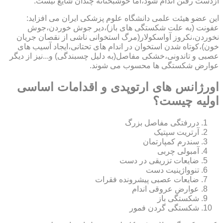
ازدست رفتن اندام شود،اما خوشبختانه چندان شایع نیست.
این عضو هیئت علمی دانشگاه علوم پزشکی ایران می افزاید:
عفونت (به علت شکستگی های باز)،دیر جوش خوردن،جوش
نخوردن،نکروز آواسکولار(مرگ استخوانی ناشی از نقصان جریان
خون)،کوتاه شدن استخوان در اندام های تحتانی،ایجاد آسیب های
عصبی و تاندونی،خشکی مفاصل(به دلیل چسبندگی) و...نیز از دیگر
عوارض شکستگی ها محسوب می شوند.
اورژانس های ارتوپدی و اقدامات اساسی
اولیه چیست؟
دررفتگی مفاصل بزرگ
آرتریت سپتیک
سندرم کمپارتمان
آمبولی چربی
ضایعات تزریقی در دست
تنوواژینیت دست
ضایعات عصبی پیشرونده فقرات
عوارض عروقی اندام
شکستگی باز
شکستگی گردن فمور