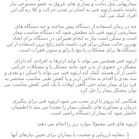
بیماریهایی مثل دیابت و بیماری های عروق به عضو مصنوعی نیاز
داشته باشند.ارتوپد فنی به آسان تر شدن حرکت و کلا زندگی این
افراد کمک می کند.
چه در زمان استفاده از دستگاه پیش ساخته و چه دستگاه های
سفارشی ارتوپد فنی باید مطمئن شود که دستگاه مناسب بیمار
است و ممکن است نیاز به انجام تغییراتی در دستگاه برای ایجاد
بهترین حالت ممکن برای فرد داشته باشد.رایج ترین استفاده از این
دستگاه ها برای مشکلات پا،مچ پا،زانو و ستون فقرات است.
ارتوپد فنی همچنین می تواند با تولید ارتزها به افرادی که دارای
مشکل در عضوی از بدن خود مانند مشکل پا و مشکلات حرکتی
ناشی از آن هستند کمک کند.ارتوپد فنی می تواند با اسکن دو بعدی و
سه بعدی پا اقدام به ساختن ارتز و یا کفش طبی مناسب منحصر به
فرد برای بیمار نماید.حتی گاهی اوقات با یک کفی کفش مناسب می
توان مشکل بیمار را حل کرد.
هنگامی که پروتز یا ارتز نصب می شود،ارتوپد فنی برای پیگیری
درمان و مشاوره های تکمیلی بیمار را مجددا می بیند تا اطمینان
حاصل شود که بیمار از دستگاه راضی است.
ارتوپد های فنی معمولا موارد زیر را انجام می دهند:
معاینه،ارزیابی و صحبت با بیماران برای تعیین نیازهای آنها