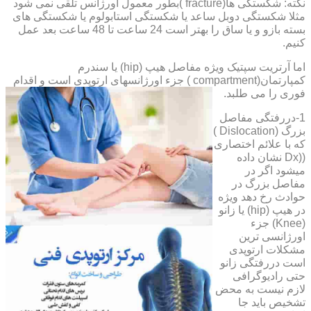
نکته: شکستگی ها(fracture )بطور معمول اورژانس تلقی نمی شود
مثلا شکستگی دوبل ساعد یا شکستگی استابولوم یا شکستگی های
بسته بازو و یا ساق را بهتر است 24 ساعت تا 48 ساعت بعد عمل
کنیم.
اما آرتریت سپتیک ویژه مفاصل هیپ (hip) یا سندرم
کمپارتمان(compartment ) جزء اورژانسهای ارتوپدی است و اقدام
فوری را می طلبد.
1-دررفتگی مفاصل
بزرگ (Dislocation )
که با علائم اختصاری
((Dx نشان داده
میشود اگر در
مفاصل بزرگ در
حوادث رخ دهد ویژه
در هیپ (hip) یا زانو
(Knee) جزء
اورژانسی ترین
مشکلات ارتوپدی
است دررفتگی زانو
حتی رادیوگرافی
لازم نیست به محض
تشخیص باید جا