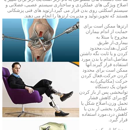
اصلاح ویژگی های عملکردی و ساختاری سیستم عصبی،عضلانی و
سیستم اسکلتی روی بدن قرار می گیرد.ارتوپد های فنی پزشکانی
هستند که تجویز،تولید و مدیریت ارتزها را انجام می دهند.
ارتزها ممکن است برای
حمایت از اندام بیماران
مجروح یا مبتلا به
بیماری،از طریق
کنترل،هدایت،محدود
کردن و یا ثابت نگه داشتن
مفاصل،اندام یا بدن مورد
استفاده قرار گیرند.آنها
ممکن است برای محدود
کردن حرکت،فعال کردن
حرکت (مکانیکی)،به
عنوان یک دستگاه
توانبخشی پس از باز کردن
گچ،برای کاهش فشار
تحمل وزن،اصلاح شکل یا
عملکرد بخشی از بدن یا
کاهش درد،مورد استفاده
قرار گیرد.
ورزشکارانی که در