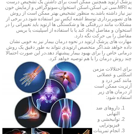
پزشک ارتوپد همچنین ممکن است برای داشتن یک تشخیص درست
به MRI،سی تی اسکن،اسکن استخوان،سونوگرافی و آزمایش خون
نیز نیاز داشته باشد.به منظور تشخیص بهتر ممکن است از روش
های تصویربرداری توسط اشعه ایکس نیز استفاده شود.در برخی از
مشکلات مانند دررفتگی ها و شکستگی ها ارتوپد باید تغییراتی را در
استخوان و مفاصل ایجاد کند یا با استفاده از اسپلینت یا بریس
مفاصل را بی حرکت نگه دارد.
مهارت های پزشک ارتوپد در نحوه درمان بیمار نیز به خوبی نشان
داده خواهد شد.اگر متخصص ارتوپدی نتواند به طور دقیق یک روش
درمانی خاص را برای بهبود بیمار پیشنهاد دهد،در این صورت احتمالا
چند روش درمان را با هم توصیه خواهد کرد.
برای اختلالات مزمن
اسکلتی و عضلانی
مانند کمر درد و
آرتریت ممکن است
از درمان های زیر
استفاده شود:
داروهای ضد
التهابی
توانبخشی و
فیزیوتراپی
انجام تمرینات