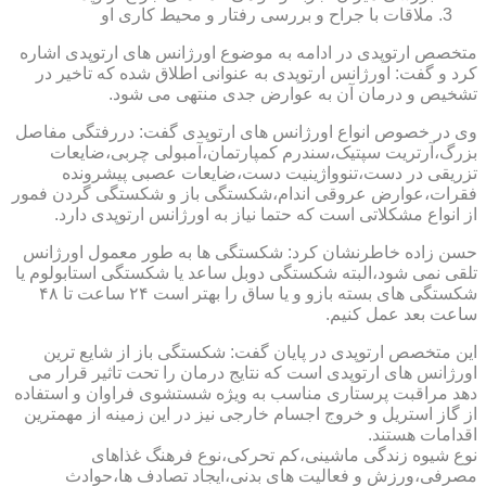
ملاقات با جراح و بررسی رفتار و محیط کاری او
متخصص ارتوپدی در ادامه به موضوع اورژانس های ارتوپدی اشاره
کرد و گفت: اورژانس ارتوپدی به عنوانی اطلاق شده که تاخیر در
تشخیص و درمان آن به عوارض جدی منتهی می شود.
وی در خصوص انواع اورژانس های ارتوپدی گفت: دررفتگی مفاصل
بزرگ،آرتریت سپتیک،سندرم کمپارتمان،آمبولی چربی،ضایعات
تزریقی در دست،تنوواژینیت دست،ضایعات عصبی پیشرونده
فقرات،عوارض عروقی اندام،شکستگی باز و شکستگی گردن فمور
از انواع مشکلاتی است که حتما نیاز به اورژانس ارتوپدی دارد.
حسن زاده خاطرنشان کرد: شکستگی ها به طور معمول اورژانس
تلقی نمی شود،البته شکستگی دوبل ساعد یا شکستگی استابولوم یا
شکستگی های بسته بازو و یا ساق را بهتر است ۲۴ ساعت تا ۴۸
ساعت بعد عمل کنیم.
این متخصص ارتوپدی در پایان گفت: شکستگی باز از شایع ترین
اورژانس های ارتوپدی است که نتایج درمان را تحت تاثیر قرار می
دهد مراقبت پرستاری مناسب به ویژه شستشوی فراوان و استفاده
از گاز استریل و خروج اجسام خارجی نیز در این زمینه از مهمترین
اقدامات هستند.
نوع شیوه زندگی ماشینی،کم تحرکی،نوع فرهنگ غذاهای
مصرفی،ورزش و فعالیت های بدنی،ایجاد تصادف ها،حوادث