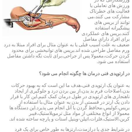
ورزش های تعاملی یا
فعالیت های خطرناک
مشارکت می کنند،می
توانند از بریس های
پیشگیرانه استفاده
کنند.بریس های عملکردی
برای افراد دارای مفاصل
ضعیف به علت آسیب قبلی یا به عنوان مثال برای افراد مبتلا به درد
ورم مفاصل طراحی شده اند.بریس های توانبخشی برای محدود
کردن حرکت،معمولا پس از جراحی،برای ثابت نگه داشتن مفاصل
استفاده می شود.
در ارتوپدی فنی درمان ها چگونه انجام می شود؟
به عنوان یک ارتوپدی فنی،هدف ما این است که به بهبود حرکات
بدن،اصلاحات فرم بد بدن،از بین بردن درد و جلوگیری از ایجاد
ناهنجاری های ارتوپدی در طول درمان کمک کنیم.این کار با قرار
دادن یک ارتز در قسمتی از بدن به عنوان مثال،با استفاده از
بریس،کولیس،محافظ گردن یا آتل انجام می پذیرد.این دستگاه ها
معمولا از انواع مختلفی از مواد مثل ترموپلاستیک،فیبر
کربن،الاستیک،فلزات،اتیلن-وینیل استات و پارچه ساخته شده اند.
در شرایط جدی یا درازمدت،ارتزها به طور خاص برای یک فرد