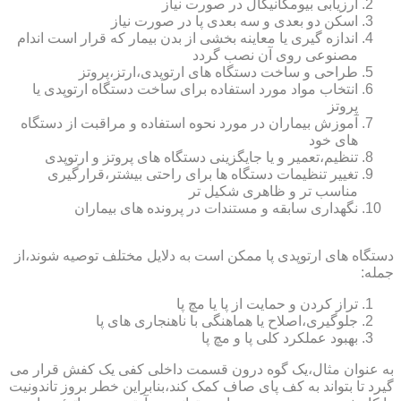
ارزیابی بیومکانیکال در صورت نیاز
اسکن دو بعدی و سه بعدی پا در صورت نیاز
اندازه گیری یا معاینه بخشی از بدن بیمار که قرار است اندام
مصنوعی روی آن نصب گردد
طراحی و ساخت دستگاه های ارتوپدی،ارتز،پروتز
انتخاب مواد مورد استفاده برای ساخت دستگاه ارتوپدی یا
پروتز
آموزش بیماران در مورد نحوه استفاده و مراقبت از دستگاه
های خود
تنظیم،تعمیر و یا جایگزینی دستگاه های پروتز و ارتوپدی
تغییر تنظیمات دستگاه ها برای راحتی بیشتر،قرارگیری
مناسب تر و ظاهری شکیل تر
نگهداری سابقه و مستندات در پرونده های بیماران
دستگاه های ارتوپدی پا ممکن است به دلایل مختلف توصیه شوند،از
جمله:
تراز کردن و حمایت از پا یا مچ پا
جلوگیری،اصلاح یا هماهنگی با ناهنجاری های پا
بهبود عملکرد کلی پا و مچ پا
به عنوان مثال،یک گوه درون قسمت داخلی کفی یک کفش قرار می
گیرد تا بتواند به کف پای صاف کمک کند،بنابراین خطر بروز تاندونیت