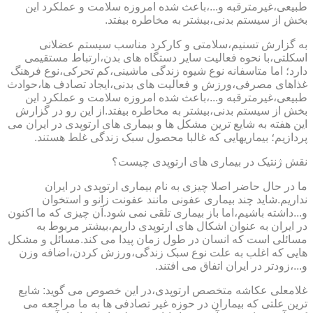
طبیعی،غیرمترقبه و...،باعث شده امروزه سلامت و عملکرد این
بخش از سیستم بدنی،بیشتر به مخاطره بیفتد.
به گزارش تسنیم،سلامتی و کارکرد مناسب سیستم عضلانی
اسکلتی،با نحوه فعالیت سایر دستگاه های بدن،ارتباط مستقیمی
دارد؛ اما متاسفانه نوع شیوه زندگی ماشینی،کم تحرکی،نوع فرهنگ
غذاهای مصرفی،ورزش و فعالیت های بدنی،ایجاد تصادف ها،حوادث
طبیعی،غیرمترقبه و...،باعث شده امروزه سلامت و عملکرد این
بخش از سیستم بدنی،بیشتر به مخاطره بیفتد.از این رو در گزارش
این هفته به شایع ترین مشکل ها و بیماری های ارتوپدی در ایران می
پردازیم؛ بیماریهایی که غالبا محصول سبک زندگی غلط هستند.
نقش ژنتیک در بیماری های ارتوپدی چیست؟
ما در حال حاضر اصلا چیزی به نام بیماری ارتوپدی در ایران
نداریم.شاید چند بیماری عفونی مانند عفونت زانو و استخوان
و...داشته باشیم،اما باز بیماری تلقی نمی شود.آن چیزی که ما اکنون
در ایران به عنوان اشکال های ارتوپدی داریم،بیشتر مربوط به
مسائلی است که انسان در طول زمان پیدا می کند.مسائل و مشکل
هایی که اغلب به علت نوع سبک زندگی،ورزش کردن،اضافه وزن
و...،زودتر در ایران اتفاق می افتند.
غلامعلی عکاشه متخصص ارتوپدی،در این خصوص می گوید: شایع
ترین علتی که بیماران در حوزه غیر تصادفی ها به ما مراجعه می