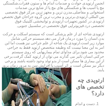
انجمن ارتوپدی حوادث و صدمات اندام ها و ستون فقرات,شکستگی
مچ پا آسیب ها و شکستگی های مچ پا از شایع ترین صدمات
استخوانی و مفاصلی,مدرن ترین و مجهز ترین مرکز فوق تخصصی
بین المللی ارتوپدی.برترین ‏و ‏مجرب ‏ترین ‏گروه ‏جراحان ‏فوق ‏تخصص
‏ارتوپدی ‏در ‏کشور.تجهیزات ارتوپدی و توانبخشی.کلینیک فوق
تخصصی درد.فیزیوتراپی فوق تخصصی در سلسبیل جنوبی,
ارتوپدی شاخه ای از علم پزشکی است که سیستم اسکلت و حرکت
بدن انسان را مورد درمان قرار می دهد.سیستم حرکتی شامل
موارد زیر است.ارتوپدی یک شاخه از علم جراحی نیز هست اما این
امر به این معنا نیست که وظیفه متخصص ارتوپد فقط به جراحی
محدود می شود.برای مداوای تمام بیماریهایی که روی سیستم
حرکتی انسان تاثیر می گذارند می توان از ارتوپد کمک گرفت.برخی
از این بیماری ها ممکن است از بدو تولد وجود داشته باشند و برخی
دیگر نیز ممکن است بر اثر آسیب یا افزایش سن به مرور زمان بروز
یابند.
ارتوپدی چه
تخصص های
دارد؟
دست و اندام