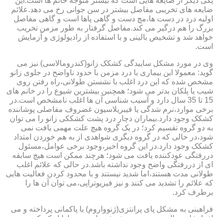
یکی دیگر از ضایعه هایی است که بیشتر متوجه خانم ها است.این
ضایعه های تخریبی مفاصل بیشتر در سن جوانی رخ می دهد.علائم
اولیه درد در دست ها،مچ دست و گاهی پاها است و گاهی مفاصل
بزرگ را هم درگیر می کند.مفاصل گرفتار به طور مزمن تخریب
خواهد شد و تشخیص بالینی و با استفاده از رادیولوژی و آزمایش
است.
وی در مورد مشکل ساییدگی کشکک زانو(کندرومالاسی) نیز می
گوید: معمولا این بیماری با درد مزمن با حدود ناواضح در جلوی زانو
مشخص شده که این درد اغلب با نشستن طولانی،راه رفتن روی
شیب یا پلکان بدتر می شود؛ همچنین بیشترین شیوع را در خانم های
15 تا 35 سال دارد و آسیب شناسی آن ها اغلب نامشخص است.در
برخی موارد،نرم شدگی یا فیبریلاسیون غضروف مفاصلی پوشاننده
کشکک وجود دارد.بیماران دچار درد پشت کشککی زانو را می توان
به دو گروه تقسیم کرد؛ در یک گروه هیچ علت مهمی یافت نمی
شود،در حالی که در گروه دیگری شواهدی از به هم خوردن امتداد
کشکک وجود دارد.در این گروه اخیر،وجود برخی عوامل،مسئول
دررفتگی عودکننده یافت می شود؛ هرچند ممکن است هیچ سابقه
ای از دررفتگی واضح وجود نداشته باشد.در حالی که علائم اغلب
طولانی مدت هستند،اما شدید نیستند و با محدود کردن فعالیت هایی
که علائم را تشدید می کنند و نیز فیزیوتراپی،می توان آن ها را
برطرف کرد.
فراهینی به مشکل پای پرانتزی(ژنوواروم) یا پاکمانی پرداخته و می