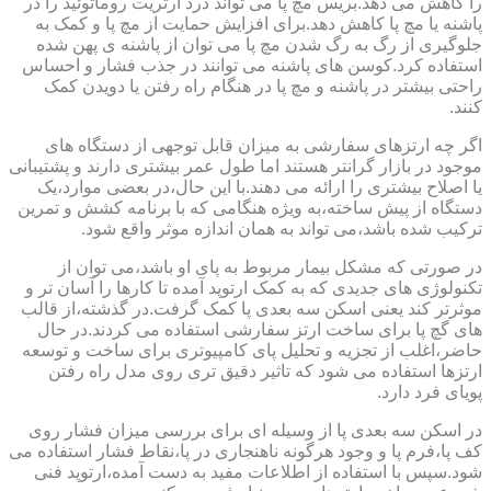
را کاهش می دهد.بریس مچ پا می تواند درد آرتریت روماتوئید را در
پاشنه یا مچ پا کاهش دهد.برای افزایش حمایت از مچ پا و کمک به
جلوگیری از رگ به رگ شدن مچ پا می توان از پاشنه ی پهن شده
استفاده کرد.کوسن های پاشنه می توانند در جذب فشار و احساس
راحتی بیشتر در پاشنه و مچ پا در هنگام راه رفتن یا دویدن کمک
کنند.
اگر چه ارتزهای سفارشی به میزان قابل توجهی از دستگاه های
موجود در بازار گرانتر هستند اما طول عمر بیشتری دارند و پشتیبانی
یا اصلاح بیشتری را ارائه می دهند.با این حال،در بعضی موارد،یک
دستگاه از پیش ساخته،به ویژه هنگامی که با برنامه کشش و تمرین
ترکیب شده باشد،می تواند به همان اندازه موثر واقع شود.
در صورتی که مشکل بیمار مربوط به پای او باشد،می توان از
تکنولوژی های جدیدی که به کمک ارتوپد آمده تا کارها را آسان تر و
موثرتر کند یعنی اسکن سه بعدی پا کمک گرفت.در گذشته،از قالب
های گچ پا برای ساخت ارتز سفارشی استفاده می کردند.در حال
حاضر،اغلب از تجزیه و تحلیل پای کامپیوتری برای ساخت و توسعه
ارتزها استفاده می شود که تاثیر دقیق تری روی مدل راه رفتن
پویای فرد دارد.
در اسکن سه بعدی پا از وسیله ای برای بررسی میزان فشار روی
کف پا،فرم پا و وجود هرگونه ناهنجاری در پا،نقاط فشار استفاده می
شود.سپس با استفاده از اطلاعات مفید به دست آمده،ارتوپد فنی