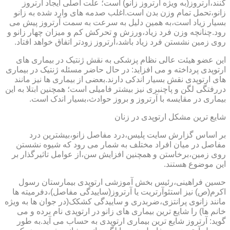
کنند،آرتروز(به ویژه آرتروز زانو) است؛ علت اصلی ایجاد آرتروز
زانو،تحمل تمام وزن بدن است.اغلب صدمه های وارد شده به زانو
بسیار زیاد است،به همین دلیل به سرعت به سمت آرتروز پیش می
رود.چنانچه وزن فرد زیاد،ورزش و تحرکش کم و میزان چهار زانو و
روی زمین نشستن فرد زیاد باشد،آرتروز زودتر اتفاق خواهد افتاد.
این عضو هیئت عالی نظام پزشکی به نقش ژنتیک در بیماری های
ارتوپدی پرداخته و می افزاید: در حال حاضر مسئله ژنتیک در بیماری
های ارتوپدی نقش بسیار اندکی دارند.بعضی از بیماری ها نیز مانند
دررفتگی لگن و پاچنبری نیز بیشتر فامیلی است؛ همچنین ابتلا به این
بیماری در مقایسه با آرتروز و بروز حوادث،بسیار اندک است.
شایع ترین مشکل ارتوپدی در زنان
بر اساس گزارش سایت پلیس،درد مفاصل زانو،بیشترین درد
مفاصل در میان افراد مختلف به شمار می رود که شیوه نشستن
روی زمین،برخاستن و همچنین افزایش سن،از عوامل تاثیرگذار بر
این موضوع هستند.
حسین فراهینی،رئیس بخش آموزشی ارتوپدی بیمارستان رسول
اکرم(ص) نیز استئوآرتریت یا آرتروز(ساییدگی مفاصل)،دفرمیته ها
مانند زانوی پرانتزی،ضربدری و ساییدگی کشکک(در جوان ها به ویژه
خانم ها) را شایع ترین بیماری های زانو در ارتوپدی نام برده و می
گوید: آرتروز شایع ترین بیماری ارتوپدی به حساب می آید.به طور