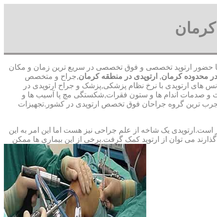
کرمان
ای قمری-با حضور ارتوپد تخصصی و فوق تخصصی در سریع ترین زمان و مکان
ر محدوده کرمان
,
ارتوپدی در منطقه کرمان
,جراح و متخصص
انس های ارتوپدی با نرخ نظام پزشکی,پزشک و جراح ارتوپدی در
ث و صدمات اندام ها و ستون فقرات,شکستگی مچ پا آسیب ها و
‏ترین ‏گروه ‏جراحان ‏فوق ‏تخصص ‏ارتوپدی ‏در ‏کشور.تجهیزات
ت.ارتوپدی یک شاخه از علم جراحی نیز هست اما این امر به این
ارند می توان از ارتوپد کمک گرفت.برخی از این بیماری ها ممکن