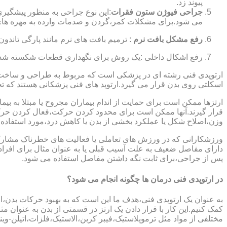
پیوند زد.
جراحی فیوژن ستون فقرات
:این نوع جراحی به منظور پیشگیری
می شود.برای مشکلات کمر،گردن و صدمات وارده به مهره های
رفع مشکل بافت نرم
: ترمیم بافت های نرم مانند پارگی تاندون 
رفع اشکال داخلی :یک روش برای نگهداری قطعات شکسته شده است
ارتوپدی فنی رشته ای در پزشکی است که مربوط به طراحی و ساخت د
اسکلتی روی بدن قرار می گیرد.ارتوپد های فنی پزشکانی هستند که تجوی
ارتزها ممکن است برای حمایت از اندام بیماران مجروح یا مبتلا به بی
قرار گیرند.آنها ممکن است برای محدود کردن حرکت،فعال کردن حرک
وزن،اصلاح شکل یا عملکرد بخشی از بدن یا کاهش درد،مورد استفاده ق
ورزشکارانی که در ورزش های تعاملی یا فعالیت های خطرناک مشارکت 
دارای مفاصل ضعیف به علت آسیب قبلی یا به عنوان مثال برای افرا
پس از جراحی،برای ثابت نگه داشتن مفاصل استفاده می شود.
در ارتوپدی فنی درمان ها چگونه انجام می شود؟
به عنوان یک ارتوپدی فنی،هدف ما این است که به بهبود حرکات بدن،اص
کمک کنیم.این کار با قرار دادن یک ارتز در قسمتی از بدن به عنوان مثا
مختلفی از مواد مثل ترموپلاستیک،فیبر کربن،الاستیک،فلزات،اتیلن-وین