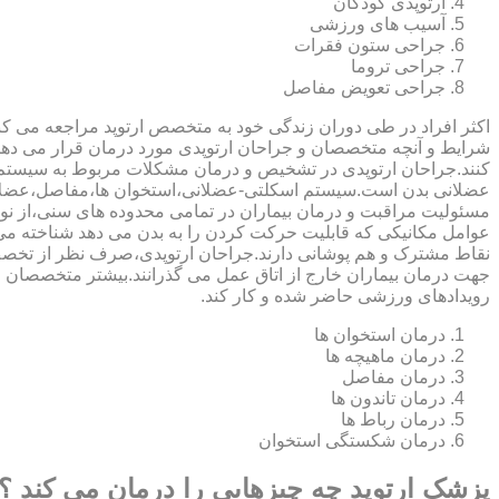
ارتوپدی کودکان
آسیب های ورزشی
جراحی ستون فقرات
جراحی تروما
جراحی تعویض مفاصل
اکثر افراد در طی دوران زندگی خود به متخصص ارتوپد مراجعه می کنند
شرایط و آنچه متخصصان و جراحان ارتوپدی مورد درمان قرار می د
کنند.جراحان ارتوپدی در تشخیص و درمان مشکلات مربوط به سیستم
عضلانی بدن است.سیستم اسکلتی-عضلانی،استخوان ها،مفاصل،عضلات
مسئولیت مراقبت و درمان بیماران در تمامی محدوده های سنی،از نوزا
عوامل مکانیکی که قابلیت حرکت کردن را به بدن می دهد شناخته 
نقاط مشترک و هم پوشانی دارند.جراحان ارتوپدی،صرف نظر از تخصص 
جهت درمان بیماران خارج از اتاق عمل می گذرانند.بیشتر متخصصان
رویدادهای ورزشی حاضر شده و کار کند.
درمان استخوان ها
درمان ماهیچه ها
درمان مفاصل
درمان تاندون ها
درمان رباط ها
درمان شکستگی استخوان
پزشک ارتوپد چه چیزهایی را درمان می کند ؟