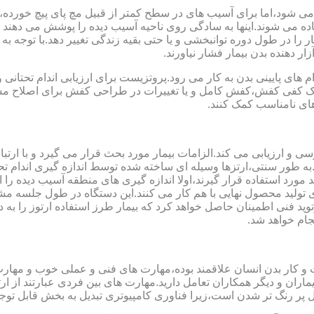
می شود،اما برای آسیب های در سطح کمتر از قبیل مچ پای پیچ خورده
فاده می شوند.اینها به سادگی روی ناحیه آسیب دیده را پوشش می ده
 را در طول دوره توانبخشی و یا حتی بقیه زندگی تغییر دهد.با توجه به 
ر دهنده بدن بیمار فشار نیاورند.
 های پایینی بدن به کار می رود.پروتزیست برای ارزیابی اندام تحتانی 
ت یک کفی کفش،کفش کامل و یا تغییرات در طراحی کفش برای اصلاح مسا
ای نامناسب کمک کنند.
سی و ارزیابی می کند.الزامات بیمار مورد بحث قرار می گیرد و با ارتب
به طور سنتی،ارتزها وسیله ای ساخته شده توسط اندازه گیری اندام تح
 های مدل سازی کامپیوتری مانند CAD و CAM می توانند مورد استفاده قرار گیرند،اولا اندازه گیری
ای تولید محصول نهایی با هم کار می کنند.این دستگاه در طول جلسه م
د فنی اطمینان حاصل خواهد کرد که بیمار طرز استفاده ارتوز را به 
جام خواهد شد.
کت و کار بدن انسان علاقمند بوده،مهارت های فنی و عملی خوب و مها
یماران و دیگر همکاران تعامل دارید.مهارت های بین فردی عبارتند از 