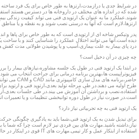
در شرایط جدی یا درازمدت،ارتزها به طور خاص برای یک فرد ساخته 
شده که در اندازه های مختلف در داروخانه ها در دسترس هستند است
شوند.عملکرد ما به عنوان یک ارتوپدی فنی می تواند کیفیت زندگی بیمار
ارتزها،لازم است که آنها به درستی نصب شوند و به نقطه و یا مناطق آزا
پدر وتیکس شاخه ای از ارتوپدی است که به طور خاص برای پاها و اندام
دیده است.آنها می توانند اختلال عملکرد را شناسایی کنند و با ساخ
درد پای بیمار به علت بیماری،آسیب و یا پوشیدن طولانی مدت کفش ه
چه چیزی در آن دخیل است؟
در ابتدا یک ارتوپد فنی در طول یک جلسه مشاوره،نیازهای بیمار را برر
فیزیوتراپیست ها،بهترین برنامه درمانی برای جراحت انتخاب می شود.
حاضر،برنامه
طرح اولیه می دهند.در طی مرحله تولید بعدی،ارتوپد فنی و ارتوپد بر
استفاده،نصب و برداشتن آن آموزش می بیند.در طی جلسات بعدی،ارتوپ
است.در صورت نیاز در طول دوره توانبخشی تنظیمات و یا تعمیرات ان
یک ارتوپد فنی به چه تجربیاتی نیاز دارد؟
برای تبدیل شدن به یک ارتوپد فنی،شما باید به یادگیری چگونگی حر
نیاز،داشته باشید.مهارت های بین فردی نیز لازم است چرا که شما با ب
استفاده از ابتکار عمل و کار تیمی.مهارت های IT قوی در اینکار در حال پر رنگ تر شدن است،زیرا فناوری کامپیوتری تبدیل به بخش قابل توجهی از فرایند تولید ابزارهای مربوط به ارتوپدی فنی می شود.