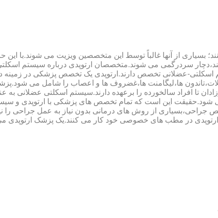
؛ بسیاری از آنها غالباً توسط این متخصصین ویزیت می شوند.با این ح
هند،دچار سردرگمی می شوند.متخصصان ارتوپدی درباره سیستم اسکلت
 اسکلتی-عضلانی تخصص دارند.ارتوپدی یک تخصص پزشکی در زمینه د
،تاندون ها،لیگامنت ها،غضروف ها و اعصاب را شامل می شود.پزشک
دان تا افراد سالخورده را برعهده دارند.سیستم اسکلتی عضلانی به ع
می شود.حقیقت این است که تمام تخصص های پزشکی با ارتوپدی و سیس
جراحی،بسیاری از روش های درمانی بدون نیاز به عمل جراحی را نیز ب
 ارتوپدی در مطب های خصوصی خود کار می کنند.یک پزشک ارتوپدی می