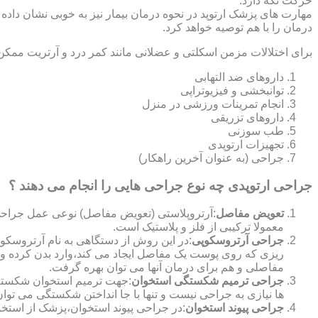
حرکت نگه دارد.
مهارت های پزشک ارتوپد در نحوه درمان بیمار نیز به خوبی نشان داده
درمان را با هم توصیه خواهد کرد.
برای اختلالات مزمن اسکلتی و عضلانی مانند کمر درد و آرتریت ممکن
داروهای ضد التهابی
توانبخشی و فیزیوتراپی
انجام تمرینات ورزشی در منزل
داروهای تزریقی
طب سوزنی
تجهیزات ارتوپدی
جراحی (به عنوان آخرین راهکار)
جراحی ارتوپدی چه نوع جراحی هایی را انجام می دهند ؟
تعویض مفاصل
:آرتروپلاستی (تعویض مفاصل) نوعی عمل جراحی
معمولا ترکیبی از فلز و پلاستیک است.
جراحی آرتروسکوپی
:در این روش از دستگاهی به نام آرتروس
ریزی که روی پوست یک مفاصل ایجاد می کند،وارد بدن کرده و
مفاصلی و هم برای درمان آنها می توان بهره گرفت.
جراحی ترمیم شکستگی استخوان
:جهت ترمیم استخوان شکسته گ
ها نیازی به جراحی نیست و تنها با جا انداختن شکستگی می توان
جراحی پیوند استخوان
:در جراحی پیوند استخوان،پزشک از استخ