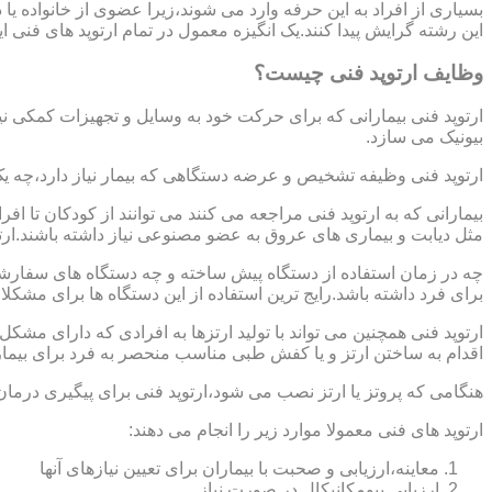
بسیاری از افراد به این حرفه وارد می شوند،زیرا عضوی از خانواده ی
این رشته گرایش پیدا کنند.یک انگیزه معمول در تمام ارتوپد های فنی 
وظایف ارتوپد فنی چیست؟
ارتوپد فنی بیمارانی که برای حرکت خود به وسایل و تجهیزات کمکی نی
بیونیک می سازد.
ارتوپد فنی وظیفه تشخیص و عرضه دستگاهی که بیمار نیاز دارد،چه ی
بیمارانی که به ارتوپد فنی مراجعه می کنند می توانند از کودکان تا 
مثل دیابت و بیماری های عروق به عضو مصنوعی نیاز داشته باشند.ارت
چه در زمان استفاده از دستگاه پیش ساخته و چه دستگاه های سفارشی 
برای فرد داشته باشد.رایج ترین استفاده از این دستگاه ها برای مشکل
ارتوپد فنی همچنین می تواند با تولید ارتزها به افرادی که دارای مش
اقدام به ساختن ارتز و یا کفش طبی مناسب منحصر به فرد برای بیما
هنگامی که پروتز یا ارتز نصب می شود،ارتوپد فنی برای پیگیری درمان
ارتوپد های فنی معمولا موارد زیر را انجام می دهند:
معاینه،ارزیابی و صحبت با بیماران برای تعیین نیازهای آنها
ارزیابی بیومکانیکال در صورت نیاز