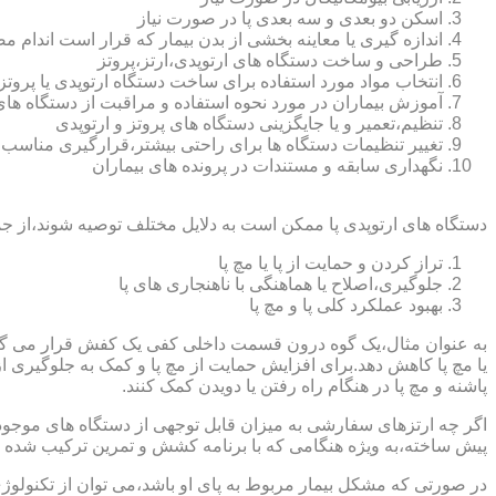
اسکن دو بعدی و سه بعدی پا در صورت نیاز
اندازه گیری یا معاینه بخشی از بدن بیمار که قرار است اندام
طراحی و ساخت دستگاه های ارتوپدی،ارتز،پروتز
انتخاب مواد مورد استفاده برای ساخت دستگاه ارتوپدی یا پروتز
آموزش بیماران در مورد نحوه استفاده و مراقبت از دستگاه ها
تنظیم،تعمیر و یا جایگزینی دستگاه های پروتز و ارتوپدی
تغییر تنظیمات دستگاه ها برای راحتی بیشتر،قرارگیری مناسب
نگهداری سابقه و مستندات در پرونده های بیماران
دستگاه های ارتوپدی پا ممکن است به دلایل مختلف توصیه شوند،از جم
تراز کردن و حمایت از پا یا مچ پا
جلوگیری،اصلاح یا هماهنگی با ناهنجاری های پا
بهبود عملکرد کلی پا و مچ پا
به عنوان مثال،یک گوه درون قسمت داخلی کفی یک کفش قرار می گیرد تا
یا مچ پا کاهش دهد.برای افزایش حمایت از مچ پا و کمک به جلوگیری 
پاشنه و مچ پا در هنگام راه رفتن یا دویدن کمک کنند.
اگر چه ارتزهای سفارشی به میزان قابل توجهی از دستگاه های موجود در
پیش ساخته،به ویژه هنگامی که با برنامه کشش و تمرین ترکیب شده باش
در صورتی که مشکل بیمار مربوط به پای او باشد،می توان از تکنولوژی