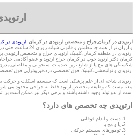
ارتوپد
ارتوپدی در کرمان
,
جراح و متخصص ارتوپدی در کرمان
,
ارتوپدی در کر
و ارزان تر از همه جا مطمئن و قانونی شبانه روزی 24 ساعت حتی در روز های تعطیل,ارتوپدی در محدوده کرمان,
ارتوپدی در منطقه کرمان,کلینیک ارتوپدی جراح و متخصص ارتوپدی پزشک
کرمان,دکتر ارتوپد خوب در کرمان,جراح ارتوپد و عضو آکادمی جراح
شکستگی های مچ پا از شایع ترین صدمات استخوانی و مفاصلی,مدرن تری
ارتوپدی و توانبخشی.کلینیک فوق تخصصی درد.فیزیوتراپی فوق تخصص
ارتوپدی شاخه ای از علم پزشکی است که سیستم اسکلت و حرکت بدن ا
معنا نیست که وظیفه متخصص ارتوپد فقط به جراحی محدود می شود.برا
است از بدو تولد وجود داشته باشند و برخی دیگر نیز ممکن است بر اثر
ارتوپدی چه تخصص های دارد؟
دست و اندام فوقانی
پا و مچ پا
تومورهای سیستم حرکتی