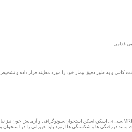
بی قدامی
ت کافی و به طور دقیق بیمار خود را مورد معاینه قرار داده و تشخیص
پزشک ارتوپد همچنین ممکن است برای داشتن یک تشخیص درست به MRI،سی تی اسکن،اسکن استخوان،سو
ند دررفتگی ها و شکستگی ها ارتوپد باید تغییراتی را در استخوان و مف