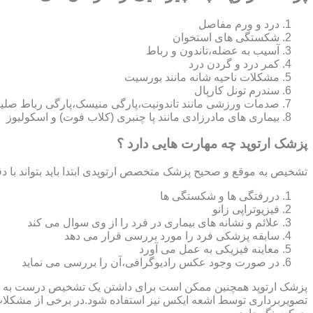
درد و ورم مفاصل
شکستگی های استخوان
آسیب به عضله،تاندون و رباط
کمر درد و گردن درد
مشکلات ناحیه شانه مانند بورسیت
سندرم تونل کارپال
صدمات ورزشی مانند تاندونیت،پارگی منیسک،پارگی رباط صلی
بیماری های مادرزادی مانند پا چنبری (کلاب فوت) و اسکولیوز
پزشک ارتوپد چه مهارت هایی دارد ؟
تشخیص به موقع و صحیح پزشک متخصص ارتوپدی ابتدا باید بتواند با دق
دررفتگی ها و شکستگی ها
فیزیوتراپی زانو
علائم و نشانه های بیماری در فرد را از وی سوال می کند
سابقه پزشکی فرد را مورد بررسی قرار می دهد
معاینه فیزیکی به عمل می آورد
در صورت وجود عکس رادیوگرافی،آن را بررسی می‎ نماید
تصویربرداری توسط اشعه ایکس نیز استفاده شود.در برخی از مشکلات مان