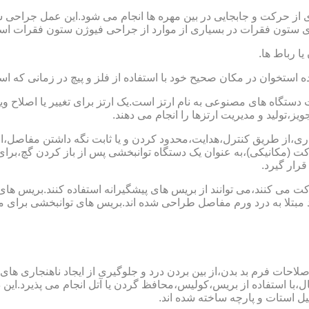
 از حرکت و جابجایی در بین مهره ها انجام می شود.این عمل جراحی س
 ستون فقرات در بسیاری از موارد از جراحی فیوژن ستون فقرات است
یا رباط ها.
خوان در مکان صحیح خود با استفاده از فلز و پیچ در زمانی که است
ستگاه های مصنوعی به نام ارتز است.یک ارتز برای تغییر یا اصلا
ز،تولید و مدیریت ارتزها را انجام می دهند.
ماری،از طریق کنترل،هدایت،محدود کردن و یا ثابت نگه داشتن مفاصل،اند
ت (مکانیکی)،به عنوان یک دستگاه توانبخشی پس از باز کردن گچ،بر
رار گیرد.
می کنند،می توانند از بریس های پیشگیرانه استفاده کنند.بریس های
د مبتلا به درد ورم مفاصل طراحی شده اند.بریس های توانبخشی برای
لاحات فرم بد بدن،از بین بردن درد و جلوگیری از ایجاد ناهنجاری های
ل،با استفاده از بریس،کولیس،محافظ گردن یا آتل انجام می پذیرد.این دس
یل استات و پارچه ساخته شده اند.