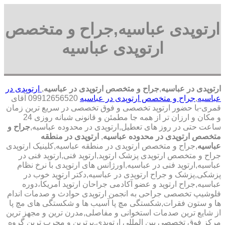
ارتوپدی عباسیه,جراح و متخصص
ارتوپدی عباسیه
ارتوپدی در عباسیه
,
جراح و متخصص ارتوپدی در عباسیه
,
ارتوپدی در
عباسیه
,
جراح و متخصص ارتوپدی در عباسیه
09912656520 آقای
قمری-با حضور ارتوپد تخصصی و فوق تخصصی در سریع ترین زمان
و مکان و ارزان تر از همه جا مطمئن و قانونی شبانه روزی 24
ساعت حتی در روز های تعطیل,ارتوپدی در محدوده عباسیه,
جراح و
متخصص ارتوپدی در محدوده عباسیه
,
ارتوپدی در منطقه
عباسیه
,جراح و متخصص ارتوپدی در منطقه عباسیه,کلینیک ارتوپدی
جراح و متخصص ارتوپدی پزشک ارتوپد,ارتوپد فنی,ارتوپد فنی در
عباسیه,ارتوپد فنی در عباسیه,اورژانس های ارتوپدی با نرخ نظام
پزشکی,پزشک و جراح ارتوپدی در عباسیه,دکتر ارتوپد خوب در
عباسیه,جراح ارتوپد و عضو آکادمی جراحان ارتوپد آمریکا،دوره
فلوشیپ تخصصی جراحی به انجمن ارتوپدی حوادث و صدمات اندام
ها و ستون فقرات,شکستگی مچ پا آسیب ها و شکستگی های مچ پا
از شایع ترین صدمات استخوانی و مفاصلی,مدرن ترین و مجهز ترین
مرکز فوق تخصصی بین المللی ارتوپدی.برترین ‏و ‏مجرب ‏ترین ‏گروه