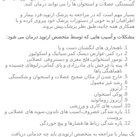
گسستگی عضلات و استخوان ها را می توانند درمان کنند.
بسیار مهم است که در مراجعه به پزشک ارتوپد،فرد بیمار و
اطرافیان او به خوبی از دستورات پزشک خود پیروی کرده و با
همکاری همه جانبه،طبق نظر پزشک،پیش بروند.
مشکلات و آسیب هایی که توسط متخصص ارتوپد درمان می شود:
ناهنجاری های انگشتان دست و پا
درد کمر،عوارض دیسک کمر،سیاتیک و اسکولیوز
تومور استخوانی،فلج مغزی و دیستروفی عضلانی
پینه پا،چرخش پای مادرزادی و پای کمانی،زانوهای چسبیده و
ناهماهنگی پاها
خارج شدن از مکان صحیح عضلات و استخوان و شکستگی
رشد غیر معمول
آرتروز
پوکی استخوان
آرتروز روماتوئید
آسیب های کاری و ورزشی
پاره شدگی غضروف،آسیب های تاندون،سویه های عضلانی و
بروست
پاره شدگی رباط ها،فشارها و پیچ خوردگی
یک بیمار با مراجعه به متخصص ارتوپدی باید چه خدماتی دریافت