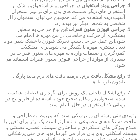
جراحی پیوند استخوان
:در جراحی پیوند استخوان،پزشک از
استخوان های دیگر قسمت های بدن برای ترمیم استخوان
آسیب دیده استفاده می کند.همچنین می توان استخوان را از
شخصی به شخص دیگر نیز پیوند زد.
جراحی فیوژن ستون فقرات
:این نوع جراحی به منظور
پیشگیری از حرکت و جابجایی در بین مهره ها انجام می
شود.این عمل جراحی سبب تحریک فیوژن یا خشک شدن دو یا
تعداد بیشتری مهره با یکدیگر می شود.برای مشکلات
کمر،گردن و صدمات وارده به مهره های ستون فقرات در
بسیاری از موارد از جراحی فیوژن ستون فقرات استفاده می
شود.
رفع مشکل بافت نرم
: ترمیم بافت های نرم مانند پارگی
تاندون یا رباط ها.
رفع اشکال داخلی :یک روش برای نگهداری قطعات شکسته
شده استخوان در مکان صحیح خود با استفاده از فلز و پیچ در
زمانی که استخوان در حال التیام است.
ارتوپدی فنی رشته ای در پزشکی است که مربوط به طراحی و
ساخت دستگاه های مصنوعی به نام ارتز است.یک ارتز برای تغییر یا
اصلاح ویژگی های عملکردی و ساختاری سیستم عصبی،عضلانی و
سیستم اسکلتی روی بدن قرار می گیرد.ارتوپد های فنی پزشکانی
هستند که تجویز،تولید و مدیریت ارتزها را انجام می دهند.