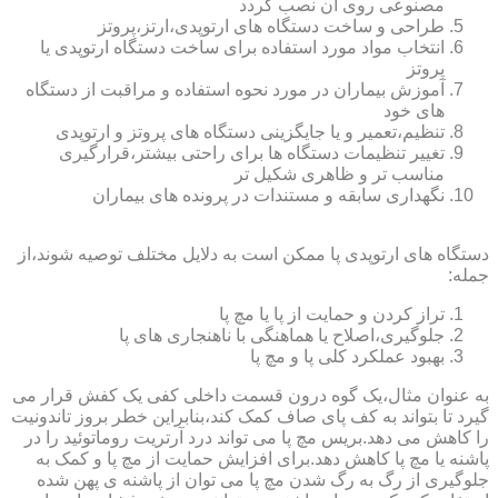
مصنوعی روی آن نصب گردد
طراحی و ساخت دستگاه های ارتوپدی،ارتز،پروتز
انتخاب مواد مورد استفاده برای ساخت دستگاه ارتوپدی یا
پروتز
آموزش بیماران در مورد نحوه استفاده و مراقبت از دستگاه
های خود
تنظیم،تعمیر و یا جایگزینی دستگاه های پروتز و ارتوپدی
تغییر تنظیمات دستگاه ها برای راحتی بیشتر،قرارگیری
مناسب تر و ظاهری شکیل تر
نگهداری سابقه و مستندات در پرونده های بیماران
دستگاه های ارتوپدی پا ممکن است به دلایل مختلف توصیه شوند،از
جمله:
تراز کردن و حمایت از پا یا مچ پا
جلوگیری،اصلاح یا هماهنگی با ناهنجاری های پا
بهبود عملکرد کلی پا و مچ پا
به عنوان مثال،یک گوه درون قسمت داخلی کفی یک کفش قرار می
گیرد تا بتواند به کف پای صاف کمک کند،بنابراین خطر بروز تاندونیت
را کاهش می دهد.بریس مچ پا می تواند درد آرتریت روماتوئید را در
پاشنه یا مچ پا کاهش دهد.برای افزایش حمایت از مچ پا و کمک به
جلوگیری از رگ به رگ شدن مچ پا می توان از پاشنه ی پهن شده