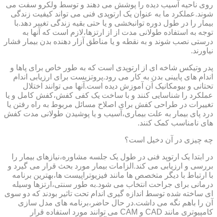
روی ناحیه آسیب دیده را پوشش می دهند و توسط ولکرو سفت می
شوند.عملکرد ما به عنوان یک ارتوپدی فنی می تواند کیفیت زندگی
بیمار را در طول دوره توانبخشی و یا حتی بقیه زندگی تغییر دهد.با
توجه به استفاده طولانی مدت از از ارتزها،لازم است که آنها به
درستی نصب شوند و به نقطه و یا مناطق آزار دهنده بدن بیمار فشار
نیاورند.
پدر وتیکس شاخه ای از ارتوپدی است که به طور خاص برای پاها و
اندام های پایینی بدن به کار می رود.پروتزیست برای ارزیابی اندام
تحتانی و بیومکانیک آن آموزش دیده است.آنها می توانند اختلال
عملکرد را شناسایی کنند و با ساخت یک کفی کفش،کفش کامل و یا
تغییرات در طراحی کفش برای اصلاح مسائل مربوط به راه رفتن یا
درد پای بیمار به علت بیماری،آسیب و یا پوشیدن طولانی مدت کفش
های نامناسب کمک کنند.
چه چیزی در آن دخیل است؟
در ابتدا یک ارتوپد فنی در طول یک جلسه مشاوره،نیازهای بیمار را
بررسی و ارزیابی می کند.الزامات بیمار مورد بحث قرار می گیرد و
با ارتباط با دیگر متخصص ها مانند فیزیوتراپیست ها،بهترین برنامه
درمانی برای جراحت انتخاب می شود.به طور سنتی،ارتزها وسیله
ای ساخته شده توسط اندازه گیری اندام تحت تاثیر بودند که دو سوی
آن را باهم نگه می داشت.در حال حاضر،برنامه های مدل سازی
کامپیوتری مانند CAD و CAM می توانند مورد استفاده قرار