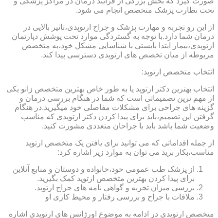
صورت گیرد که بخش بزرگی از فرایند درمان در مراکز پزشکی و
تحت نظارت پزشک متخصص انجام می شود.
از این رو تجربه و مهارت پزشک و جراح ارتوپدی،تاثیر بالایی در
درمان شما دارد.با توجه به گستردگی موارد تحت پوشش دپارتمان
ارتوپدی،بیمار ابتدا بایستی با شناسایی مشکل خود،به متخصص
مربوطه از میان تخصص های ارتوپدی دسترسی پیدا کند.
انتخاب متخصص ارتوپد:
انتخاب بهترین دکتر ارتوپد یا به طور خاص بهترین متخصص زانو یکی
از مهم ترین تصمیماتی است که شما در هنگام بررسی درمان و
گزینه های جراحی برای مشکلات مفاصلی خود میگیرید.در هنگام
گرفتن این تصمیم،باید برای پیدا کردن دکتر ارتوپدی که مناسب
وضعیت شما باشد باید با جراحان متعددی مشورت کنید.
از جمله اقداماتی که می توانید برای یافتن یک متخصص ارتوپد
مناسب،بکار برید می توان به موارد زیر اشاره کرد:
از پزشک طب عمومی خود،خانواده و دوستان و منابع آنلاین
برای پیدا کردن بهترین متخصص ارتوپد کمک بگیرید.
بررسی میزان تجربه و گواهی نامه های جراح ارتوپد.
ملاقات با جراح و بررسی رفتار و محیط کاری او
متخصص ارتوپدی در ادامه به موضوع اورژانس های ارتوپدی اشاره