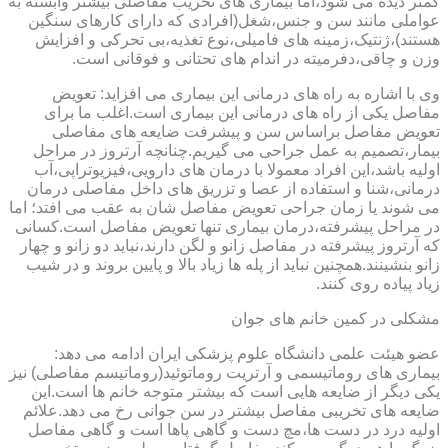
کمتر دیده می شود،اما بیماری های تخریب مفاصلی بیشتر وابسته به
عواملی مانند سن و جنس،شغل(افرادی که دارای کارهای سنگین
هستند)،ژنتیک،زمینه های فامیلی،نوع تغذیه،بی تحرکی و افزایش
وزن و چاقی،دفرمیته در اندام های تحتانی و فوقانی است.
وی با اشاره به راه های درمانی این بیماری می افزاید: تعویض
مفاصل یکی از راه های درمانی این بیماری است.اغلب ما برای
تعویض مفاصل براساس سن و پیشرفت ضایعه های مفاصلی
بیمار،تصمیم به عمل جراحی می گیریم.چنانچه آرتروز در مراحل
اولیه باشد،این افراد معمولا با درمان های دارویی،فیزیوتراپی،آب
درمانی،شنا و استفاده از عصا و تزریق های داخل مفاصلی درمان
می شوند یا زمان جراحی تعویض مفاصل شان به عقب می افتد؛ اما
در مراحل پیشرفته،درمان بیماری تنها تعویض مفاصل است.کسانی
که آرتروز پیشرفته در مفاصل زانو و لگن دارند،نباید دو زانو و چهار
زانو بنشینند.همچنین نباید از پله ها زیاد بالا و پایین بروند و در شیب
زیاد پیاده روی کنند.
مشکلی در کمین خانم های جوان
عضو هیئت علمی دانشگاه علوم پزشکی ایران ادامه می دهد:
بیماری های روماتیسمی و آرتریت روماتوئید(روماتیسم مفاصلی) نیز
یکی دیگر از ضایعه هایی است که بیشتر متوجه خانم ها است.این
ضایعه های تخریبی مفاصل بیشتر در سن جوانی رخ می دهد.علائم
اولیه درد در دست ها،مچ دست و گاهی پاها است و گاهی مفاصل