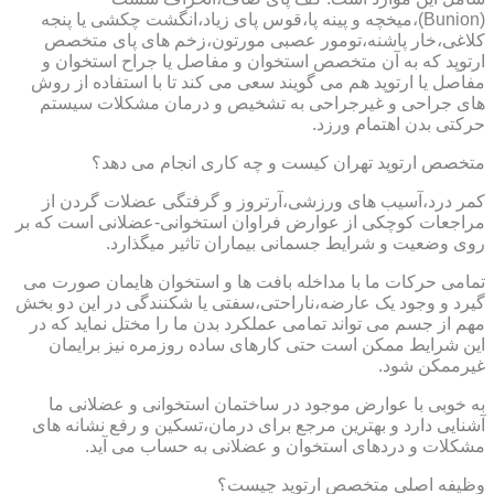
(Bunion)،میخچه و پینه پا،قوس پای زیاد،انگشت چکشی یا پنجه
کلاغی،خار پاشنه،تومور عصبی مورتون،زخم های پای متخصص
ارتوپد که به آن متخصص استخوان و مفاصل یا جراح استخوان و
مفاصل یا ارتوپد هم می گویند سعی می کند تا با استفاده از روش
های جراحی و غیرجراحی به تشخیص و درمان مشکلات سیستم
حرکتی بدن اهتمام ورزد.
متخصص ارتوپد تهران کیست و چه کاری انجام می دهد؟
کمر درد،آسیب های ورزشی،آرتروز و گرفتگی عضلات گردن از
مراجعات کوچکی از عوارض فراوان استخوانی-عضلانی است که بر
روی وضعیت و شرایط جسمانی بیماران تاثیر میگذارد.
تمامی حرکات ما با مداخله بافت ها و استخوان هایمان صورت می
گیرد و وجود یک عارضه،ناراحتی،سفتی یا شکنندگی در این دو بخش
مهم از جسم می تواند تمامی عملکرد بدن ما را مختل نماید که در
این شرایط ممکن است حتی کارهای ساده روزمره نیز برایمان
غیرممکن شود.
به خوبی با عوارض موجود در ساختمان استخوانی و عضلانی ما
آشنایی دارد و بهترین مرجع برای درمان،تسکین و رفع نشانه های
مشکلات و دردهای استخوان و عضلانی به حساب می آید.
وظیفه اصلی متخصص ارتوپد چیست؟