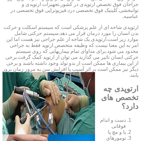
‏جراحان ‏فوق ‏تخصص ‏ارتوپدی ‏در ‏کشور.تجهیزات ارتوپدی و
توانبخشی.کلینیک فوق تخصصی درد.فیزیوتراپی فوق تخصصی در
عباسیه,
ارتوپدی شاخه ای از علم پزشکی است که سیستم اسکلت و حرکت
بدن انسان را مورد درمان قرار می دهد.سیستم حرکتی شامل
موارد زیر است.ارتوپدی یک شاخه از علم جراحی نیز هست اما این
امر به این معنا نیست که وظیفه متخصص ارتوپد فقط به جراحی
محدود می شود.برای مداوای تمام بیماریهایی که روی سیستم
حرکتی انسان تاثیر می گذارند می توان از ارتوپد کمک گرفت.برخی
از این بیماری ها ممکن است از بدو تولد وجود داشته باشند و برخی
دیگر نیز ممکن است بر اثر آسیب یا افزایش سن به مرور زمان بروز
یابند.
ارتوپدی چه
تخصص های
دارد؟
دست و اندام
فوقانی
پا و مچ پا
تومورهای