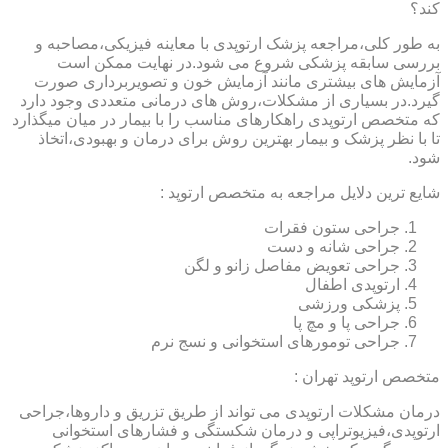
کند؟
به طور کلی،مراجعه پزشک ارتوپدی با معاینه فیزیکی،مصاحبه و
بررسی سابقه پزشکی شروع می شود.در نهایت ممکن است
آزمایش های بیشتری مانند آزمایش خون و تصویربرداری صورت
گیرد.در بسیاری از مشکلات،روش های درمانی متعددی وجود دارد
که متخصص ارتوپدی راهکارهای مناسب را با بیمار در میان میگذارد
تا با نظر پزشک و بیمار بهترین روش برای درمان و بهبودی،اتخاذ
شود.
شایع ترین دلایل مراجعه به متخصص ارتوپد :
جراحی ستون فقرات
جراحی شانه و دست
جراحی تعویض مفاصل زانو و لگن
ارتوپدی اطفال
پزشکی ورزشی
جراحی پا و مچ پا
جراحی تومورهای استخوانی و نسج نرم
متخصص ارتوپد تهران :
درمان مشکلات ارتوپدی می تواند از طریق تزریق و داروها،جراحی
ارتوپدی،فیزیوتراپی و درمان شکستگی و فشارهای استخوانی