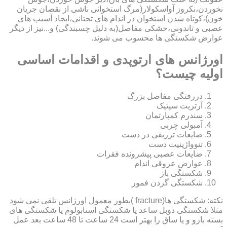
نخوردن،نکروز آواسکولار(مرگ استخوانی ناشی از نقصان جریان
خون)،کوتاه شدن استخوان در اندام های تحتانی،ایجاد آسیب های
عصبی و تاندونی،خشکی مفاصل(به دلیل چسبندگی) و...نیز از دیگر
عوارض شکستگی ها محسوب می شوند.
اورژانس های ارتوپدی و اقدامات اساسی
اولیه چیست؟
دررفتگی مفاصل بزرگ
آرتریت سپتیک
سندرم کمپارتمان
آمبولی چربی
ضایعات تزریقی در دست
تنوواژینیت دست
ضایعات عصبی پیشرونده فقرات
عوارض عروقی اندام
شکستگی باز
شکستگی گردن فمور
نکته: شکستگی ها(fracture )بطور معمول اورژانس تلقی نمی شود
مثلا شکستگی دوبل ساعد یا شکستگی استابولوم یا شکستگی های
بسته بازو و یا ساق را بهتر است 24 ساعت تا 48 ساعت بعد عمل