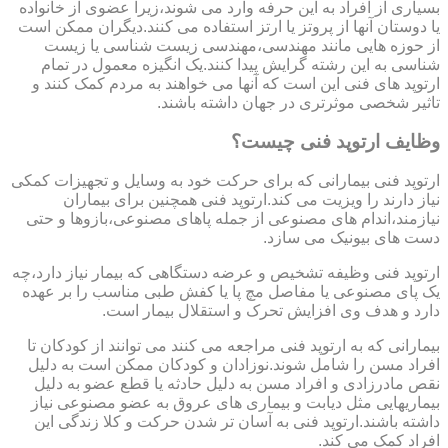
بسیاری از افراد به این حرفه وارد می شوند،زیرا عضوی از خانواده
یا دوستان آنها از پروتز یا ارتز استفاده می کنند.دیگران ممکن است
از حوزه هایی مانند مهندسی،مهندسی زیست شناسی یا زیست
شناسی به این رشته گرایش پیدا کنند.یک انگیزه معمول در تمام
ارتوپد های فنی این است که آنها می خواهند به مردم کمک کنند و
تاثیر شخصی موثرتری در جهان داشته باشند.
وظایف ارتوپد فنی چیست؟
ارتوپد فنی بیمارانی که برای حرکت خود به وسایل و تجهیزات کمکی
نیاز دارند را ویزیت می کند.ارتوپد فنی همچنین برای بیماران
نیازمند،اندام های مصنوعی از جمله پاهای مصنوعی،بازوها و حتی
دست های بیونیک می سازد.
ارتوپد فنی وظیفه تشخیص و عرضه دستگاهی که بیمار نیاز دارد،چه
یک پای مصنوعی یا مفاصل مچ پا یا کفش طبی مناسب را بر عهده
دارد و هدف وی افزایش تحرک و استقلال بیمار است.
بیمارانی که به ارتوپد فنی مراجعه می کنند می توانند از کودکان تا
افراد مسن را شامل شوند.نوزادان و کودکان ممکن است به دلیل
نقص مادرزادی و افراد مسن به دلیل حادثه یا قطع عضو به دلیل
بیماریهایی مثل دیابت و بیماری های عروق به عضو مصنوعی نیاز
داشته باشند.ارتوپد فنی به آسان تر شدن حرکت و کلا زندگی این
افراد کمک می کند.