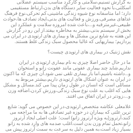
به گزارش تسنیم،سلامتی و کارکرد مناسب سیستم عضلانی
اسکلتی،با نحوه فعالیت سایر دستگاه های بدن،ارتباط مستقیمی
دارد؛ اما متاسفانه نوع شیوه زندگی ماشینی،کم تحرکی،نوع فرهنگ
غذاهای مصرفی،ورزش و فعالیت های بدنی،ایجاد تصادف ها،حوادث
طبیعی،غیرمترقبه و...،باعث شده امروزه سلامت و عملکرد این
بخش از سیستم بدنی،بیشتر به مخاطره بیفتد.از این رو در گزارش
این هفته به شایع ترین مشکل ها و بیماری های ارتوپدی در ایران می
پردازیم؛ بیماریهایی که غالبا محصول سبک زندگی غلط هستند.
نقش ژنتیک در بیماری های ارتوپدی چیست؟
ما در حال حاضر اصلا چیزی به نام بیماری ارتوپدی در ایران
نداریم.شاید چند بیماری عفونی مانند عفونت زانو و استخوان
و...داشته باشیم،اما باز بیماری تلقی نمی شود.آن چیزی که ما اکنون
در ایران به عنوان اشکال های ارتوپدی داریم،بیشتر مربوط به
مسائلی است که انسان در طول زمان پیدا می کند.مسائل و مشکل
هایی که اغلب به علت نوع سبک زندگی،ورزش کردن،اضافه وزن
و...،زودتر در ایران اتفاق می افتند.
غلامعلی عکاشه متخصص ارتوپدی،در این خصوص می گوید: شایع
ترین علتی که بیماران در حوزه غیر تصادفی ها به ما مراجعه می
کنند،آرتروز(به ویژه آرتروز زانو) است؛ علت اصلی ایجاد آرتروز
زانو،تحمل تمام وزن بدن است.اغلب صدمه های وارد شده به زانو
بسیار زیاد است،به همین دلیل به سرعت به سمت آرتروز پیش می