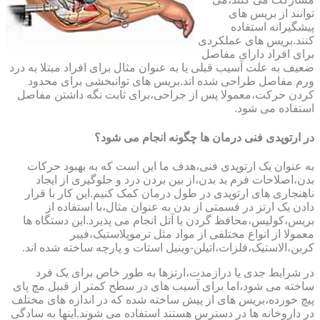
توانند از بریس های
پیشگیرانه استفاده
کنند.بریس های عملکردی
برای افراد دارای مفاصل
ضعیف به علت آسیب قبلی یا به عنوان مثال برای افراد مبتلا به درد
ورم مفاصل طراحی شده اند.بریس های توانبخشی برای محدود
کردن حرکت،معمولا پس از جراحی،برای ثابت نگه داشتن مفاصل
استفاده می شود.
در ارتوپدی فنی درمان ها چگونه انجام می شود؟
به عنوان یک ارتوپدی فنی،هدف ما این است که به بهبود حرکات
بدن،اصلاحات فرم بد بدن،از بین بردن درد و جلوگیری از ایجاد
ناهنجاری های ارتوپدی در طول درمان کمک کنیم.این کار با قرار
دادن یک ارتز در قسمتی از بدن به عنوان مثال،با استفاده از
بریس،کولیس،محافظ گردن یا آتل انجام می پذیرد.این دستگاه ها
معمولا از انواع مختلفی از مواد مثل ترموپلاستیک،فیبر
کربن،الاستیک،فلزات،اتیلن-وینیل استات و پارچه ساخته شده اند.
در شرایط جدی یا درازمدت،ارتزها به طور خاص برای یک فرد
ساخته می شود،اما برای آسیب های در سطح کمتر از قبیل مچ پای
پیچ خورده،بریس های از پیش ساخته شده که در اندازه های مختلف
در داروخانه ها در دسترس هستند استفاده می شوند.اینها به سادگی