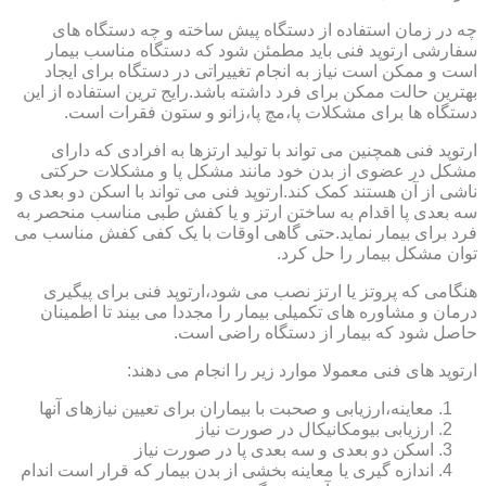
چه در زمان استفاده از دستگاه پیش ساخته و چه دستگاه های
سفارشی ارتوپد فنی باید مطمئن شود که دستگاه مناسب بیمار
است و ممکن است نیاز به انجام تغییراتی در دستگاه برای ایجاد
بهترین حالت ممکن برای فرد داشته باشد.رایج ترین استفاده از این
دستگاه ها برای مشکلات پا،مچ پا،زانو و ستون فقرات است.
ارتوپد فنی همچنین می تواند با تولید ارتزها به افرادی که دارای
مشکل در عضوی از بدن خود مانند مشکل پا و مشکلات حرکتی
ناشی از آن هستند کمک کند.ارتوپد فنی می تواند با اسکن دو بعدی و
سه بعدی پا اقدام به ساختن ارتز و یا کفش طبی مناسب منحصر به
فرد برای بیمار نماید.حتی گاهی اوقات با یک کفی کفش مناسب می
توان مشکل بیمار را حل کرد.
هنگامی که پروتز یا ارتز نصب می شود،ارتوپد فنی برای پیگیری
درمان و مشاوره های تکمیلی بیمار را مجددا می بیند تا اطمینان
حاصل شود که بیمار از دستگاه راضی است.
ارتوپد های فنی معمولا موارد زیر را انجام می دهند:
معاینه،ارزیابی و صحبت با بیماران برای تعیین نیازهای آنها
ارزیابی بیومکانیکال در صورت نیاز
اسکن دو بعدی و سه بعدی پا در صورت نیاز
اندازه گیری یا معاینه بخشی از بدن بیمار که قرار است اندام