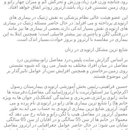
رود.چنانچه وزن فرد زیاد،ورزش و تحرکش کم و میزان چهار زانو و
روی زمین نشستن فرد زیاد باشد،آرتروز زودتر اتفاق خواهد افتاد.
این عضو هیئت عالی نظام پزشکی به نقش ژنتیک در بیماری های
ارتوپدی پرداخته و می افزاید: در حال حاضر مسئله ژنتیک در بیماری
های ارتوپدی نقش بسیار اندکی دارند.بعضی از بیماری ها نیز مانند
دررفتگی لگن و پاچنبری نیز بیشتر فامیلی است؛ همچنین ابتلا به این
بیماری در مقایسه با آرتروز و بروز حوادث،بسیار اندک است.
شایع ترین مشکل ارتوپدی در زنان
بر اساس گزارش سایت پلیس،درد مفاصل زانو،بیشترین درد
مفاصل در میان افراد مختلف به شمار می رود که شیوه نشستن
روی زمین،برخاستن و همچنین افزایش سن،از عوامل تاثیرگذار بر
این موضوع هستند.
حسین فراهینی،رئیس بخش آموزشی ارتوپدی بیمارستان رسول
اکرم(ص) نیز استئوآرتریت یا آرتروز(ساییدگی مفاصل)،دفرمیته ها
مانند زانوی پرانتزی،ضربدری و ساییدگی کشکک(در جوان ها به ویژه
خانم ها) را شایع ترین بیماری های زانو در ارتوپدی نام برده و می
گوید: آرتروز شایع ترین بیماری ارتوپدی به حساب می آید.به طور
معمول آرتروز در مفاصل هیپ یا لگن،زانو و شانه رخ می دهد که
معمولا در خانم ها از سن 55 سالگی و در آقایان از سن 65 سالگی
نمایان می شود؛ در حال حاضر عوامل جغرافیایی در آرتروز مفاصل