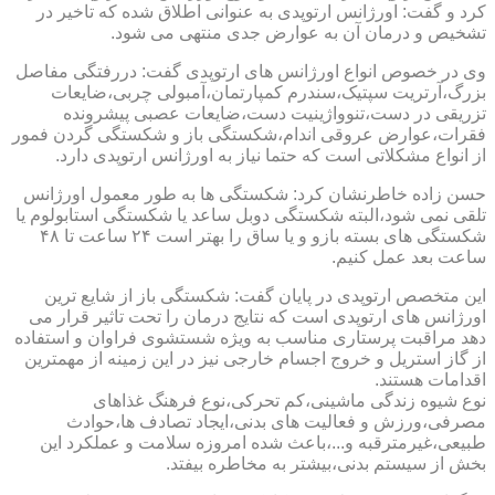
کرد و گفت: اورژانس ارتوپدی به عنوانی اطلاق شده که تاخیر در
تشخیص و درمان آن به عوارض جدی منتهی می شود.
وی در خصوص انواع اورژانس های ارتوپدی گفت: دررفتگی مفاصل
بزرگ،آرتریت سپتیک،سندرم کمپارتمان،آمبولی چربی،ضایعات
تزریقی در دست،تنوواژینیت دست،ضایعات عصبی پیشرونده
فقرات،عوارض عروقی اندام،شکستگی باز و شکستگی گردن فمور
از انواع مشکلاتی است که حتما نیاز به اورژانس ارتوپدی دارد.
حسن زاده خاطرنشان کرد: شکستگی ها به طور معمول اورژانس
تلقی نمی شود،البته شکستگی دوبل ساعد یا شکستگی استابولوم یا
شکستگی های بسته بازو و یا ساق را بهتر است ۲۴ ساعت تا ۴۸
ساعت بعد عمل کنیم.
این متخصص ارتوپدی در پایان گفت: شکستگی باز از شایع ترین
اورژانس های ارتوپدی است که نتایج درمان را تحت تاثیر قرار می
دهد مراقبت پرستاری مناسب به ویژه شستشوی فراوان و استفاده
از گاز استریل و خروج اجسام خارجی نیز در این زمینه از مهمترین
اقدامات هستند.
نوع شیوه زندگی ماشینی،کم تحرکی،نوع فرهنگ غذاهای
مصرفی،ورزش و فعالیت های بدنی،ایجاد تصادف ها،حوادث
طبیعی،غیرمترقبه و...،باعث شده امروزه سلامت و عملکرد این
بخش از سیستم بدنی،بیشتر به مخاطره بیفتد.