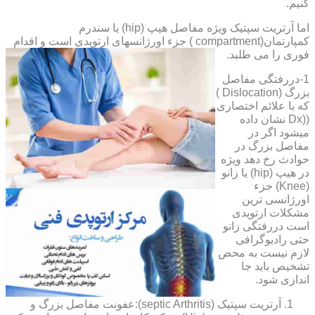
کنیم.
اما آرتریت سپتیک ویژه مفاصل هیپ (hip) یا سندرم
کمپارتمان(compartment ) جزء اورژانسهای ارتوپدی است و اقدام
فوری را می طلبد.
1-دررفتگی مفاصل
بزرگ (Dislocation )
که با علائم اختصاری
((Dx نشان داده
میشود اگر در
مفاصل بزرگ در
حوادث رخ دهد ویژه
در هیپ (hip) یا زانو
(Knee) جزء
اورژانسی ترین
مشکلات ارتوپدی
است دررفتگی زانو
حتی رادیوگرافی
لازم نیست به محض
تشخیص باید جا
اندازی شود.
آرتریت سپتیک (septic Arthritis):عفونت مفاصل بزرگ و