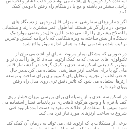
استفاده کرد.کوسن های پاشنه می توانند در جذب فشار و احساس
راحتی بیشتر در پاشنه و مچ پا در هنگام راه رفتن یا دویدن کمک
کنند.
اگر چه ارتزهای سفارشی به میزان قابل توجهی از دستگاه های
موجود در بازار گرانتر هستند اما طول عمر بیشتری دارند و پشتیبانی
یا اصلاح بیشتری را ارائه می دهند.با این حال،در بعضی موارد،یک
دستگاه از پیش ساخته،به ویژه هنگامی که با برنامه کشش و تمرین
ترکیب شده باشد،می تواند به همان اندازه موثر واقع شود.
در صورتی که مشکل بیمار مربوط به پای او باشد،می توان از
تکنولوژی های جدیدی که به کمک ارتوپد آمده تا کارها را آسان تر و
موثرتر کند یعنی اسکن سه بعدی پا کمک گرفت.در گذشته،از قالب
های گچ پا برای ساخت ارتز سفارشی استفاده می کردند.در حال
حاضر،اغلب از تجزیه و تحلیل پای کامپیوتری برای ساخت و توسعه
ارتزها استفاده می شود که تاثیر دقیق تری روی مدل راه رفتن
پویای فرد دارد.
در اسکن سه بعدی پا از وسیله ای برای بررسی میزان فشار روی
کف پا،فرم پا و وجود هرگونه ناهنجاری در پا،نقاط فشار استفاده می
شود.سپس با استفاده از اطلاعات مفید به دست آمده،ارتوپد فنی
شروع به ساخت ارتزهای مورد نیاز فرد می کند.
برخی از مشکلات پا که ارتوپد فنی می تواند به درمان آن کمک کند
شامل این موارد است: کف پای صاف،انحراف شست