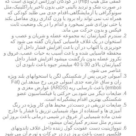
عمقی مثل هیپ (Hip) در کودکان اورژانس ارتوپدی است که
در صورت شک و تردید بالینی حتی بدون تاخیر پاراکلینیک،مثل
سونوگرافی یا آزمایشگاهی،اقدام جدی می طلبد کودکی که
همراه تب نمی تواند راه برود یا وزن گذاری روی مفاصل بکند
یا حتی نوزادی شیر نمیخورد و اندام را در یک وضعیت ثابت
فیکس و بدون حرکت می ماند.
سندرم کمپارتمان :به مجموعه عضله و شریان و عصب و
استخوان در یک غلاف فاسیایی کمپارتان گفته می شود که
خونریزی یا التهاب در آن باعث افزایش فشار داخل آن
محفظه فاسیایی شده و باعث آسیب به حیات عصب،عروق و
نکروز عضله بدون بازگشت میشود افزایش فشار داخل
کمپارتمان بالای 30 تا 40 میلیمتر جیوه باعث نابودی آن
عناصر می شود.
آمبولی چربی پس از شکستگی لگن یا استخوانهای بلند ویژه
ران و ساق عارضه جدی آمبولی چربی رخ میدهد.این (Fat
emboli) باعث نارسایی ریه (ARDS) عوارض مغزی و
ضایعات دیگر می شود.بی حرکتی یا فیکساسیون عضو
شکستگی بهترین اقدام پیشگیرانه است.
ضایعات تزریقی در دست:در محیط های کار ویژه در رنگ
آمیزی ها و استفاده از مواد شیمیایی تزریق با فشار یا خارج
شدن ماده شیمیایی از عروق در شیمی درمانی باعث بروز این
سندرم مثل سندرم کمپارتمان میشود.
تنوواژینیت دست عفونت گول زننده داخل غلاف تاندونهای
فلکسور دست باعث بروز درد در حرکات و تورم آن می شود