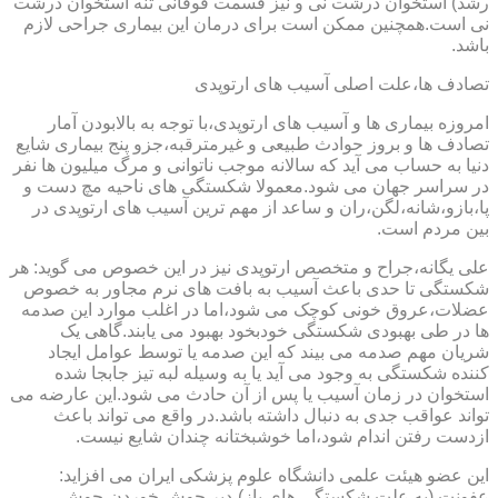
رشد) استخوان درشت نی و نیز قسمت فوقانی تنه استخوان درشت
نی است.همچنین ممکن است برای درمان این بیماری جراحی لازم
باشد.
تصادف ها،علت اصلی آسیب های ارتوپدی
امروزه بیماری ها و آسیب های ارتوپدی،با توجه به بالابودن آمار
تصادف ها و بروز حوادث طبیعی و غیرمترقبه،جزو پنج بیماری شایع
دنیا به حساب می آید که سالانه موجب ناتوانی و مرگ میلیون ها نفر
در سراسر جهان می شود.معمولا شکستگی های ناحیه مچ دست و
پا،بازو،شانه،لگن،ران و ساعد از مهم ترین آسیب های ارتوپدی در
بین مردم است.
علی یگانه،جراح و متخصص ارتوپدی نیز در این خصوص می گوید: هر
شکستگی تا حدی باعث آسیب به بافت های نرم مجاور به خصوص
عضلات،عروق خونی کوچک می شود،اما در اغلب موارد این صدمه
ها در طی بهبودی شکستگی خودبخود بهبود می یابند.گاهی یک
شریان مهم صدمه می بیند که این صدمه یا توسط عوامل ایجاد
کننده شکستگی به وجود می آید یا به وسیله لبه تیز جابجا شده
استخوان در زمان آسیب یا پس از آن حادث می شود.این عارضه می
تواند عواقب جدی به دنبال داشته باشد.در واقع می تواند باعث
ازدست رفتن اندام شود،اما خوشبختانه چندان شایع نیست.
این عضو هیئت علمی دانشگاه علوم پزشکی ایران می افزاید:
عفونت (به علت شکستگی های باز)،دیر جوش خوردن،جوش