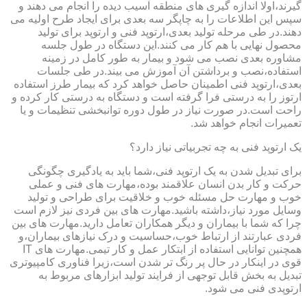
گیرند،اولا اندازه گیری های منطقه آسیب دیده را انجام می دهند و
سپس این اطلاعات را به چاپگر سه بعدی برای ایجاد طرح اولیه می
دهند.در طی مرحله تولید بعدی،ارتوپد فنی و ارتوپد برای تولید
محصول نهایی با هم کار می کنند.این دستگاه در طول جلسه
مشاوره بعدی نصب می شود و بیمار به طور کامل در زمینه
استفاده،نصب و برداشتن آن آموزش می بیند.در طی جلسات
بعدی،ارتوپد فنی اطمینان حاصل خواهد کرد که بیمار طرز استفاده
ارتوز را به درستی فرا گرفته است و دستگاه به درستی کار کرده و
راحت است.در صورت نیاز در طول دوره توانبخشی تنظیمات و یا
تعمیرات انجام خواهد شد.
یک ارتوپد فنی به چه تجربیاتی نیاز دارد؟
برای تبدیل شدن به یک ارتوپد فنی،شما باید به یادگیری چگونگی
حرکت و کار بدن انسان علاقمند بوده،مهارت های فنی و عملی
خوب و مهارت حل مسئله خوب و خلاقیت برای طراحی و تولید
وسایل مورد نیاز،داشته باشید.مهارت های بین فردی نیز لازم است
چرا که شما با بیماران و دیگر همکاران تعامل دارید.مهارت های بین
فردی عبارتند از ارتباط خوب،حساسیت و درک نیازهای بیماران،و
همچنین توانایی استفاده از ابتکار عمل و کار تیمی.مهارت های IT
قوی در اینکار در حال پر رنگ تر شدن است،زیرا فناوری کامپیوتری
تبدیل به بخش قابل توجهی از فرایند تولید ابزارهای مربوط به
ارتوپدی فنی می شود.