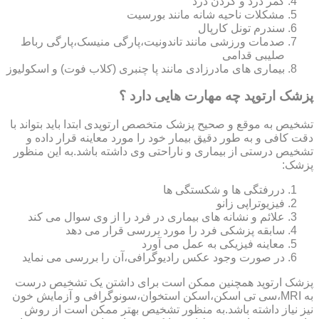
کمر درد و گردن درد
مشکلات ناحیه شانه مانند بورسیت
سندرم تونل کارپال
صدمات ورزشی مانند تاندونیت،پارگی منیسک،پارگی رباط
صلیبی قدامی
بیماری های مادرزادی مانند پا چنبری (کلاب فوت) و اسکولیوز
پزشک ارتوپد چه مهارت هایی دارد ؟
تشخیص به موقع و صحیح پزشک متخصص ارتوپدی ابتدا باید بتواند با
دقت کافی و به طور دقیق بیمار خود را مورد معاینه قرار داده و
تشخیص درستی از بیماری و ناراحتی وی داشته باشد.به این منظور
پزشک:
دررفتگی ها و شکستگی ها
فیزیوتراپی زانو
علائم و نشانه های بیماری در فرد را از وی سوال می کند
سابقه پزشکی فرد را مورد بررسی قرار می دهد
معاینه فیزیکی به عمل می آورد
در صورت وجود عکس رادیوگرافی،آن را بررسی می‎ نماید
پزشک ارتوپد همچنین ممکن است برای داشتن یک تشخیص درست
به MRI،سی تی اسکن،اسکن استخوان،سونوگرافی و آزمایش خون
نیز نیاز داشته باشد.به منظور تشخیص بهتر ممکن است از روش