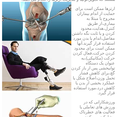
ارتزها ممکن است برای
حمایت از اندام بیماران
مجروح یا مبتلا به
بیماری،از طریق
کنترل،هدایت،محدود
کردن و یا ثابت نگه داشتن
مفاصل،اندام یا بدن مورد
استفاده قرار گیرند.آنها
ممکن است برای محدود
کردن حرکت،فعال کردن
حرکت (مکانیکی)،به
عنوان یک دستگاه
توانبخشی پس از باز کردن
گچ،برای کاهش فشار
تحمل وزن،اصلاح شکل یا
عملکرد بخشی از بدن یا
کاهش درد،مورد استفاده
قرار گیرد.
ورزشکارانی که در
ورزش های تعاملی یا
فعالیت های خطرناک
مشارکت می کنند،می