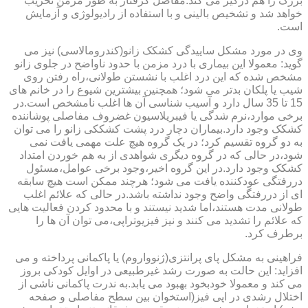
بزرگ را هم درگیر می کند.مفاصل گرفتار به طور مزمن تخریب
خواهد شد و تشخیص بالینی و با استفاده از رادیولوژی و آزمایش
است.
وی در مورد مشکل ساییدگی کشکک زانو(کندرومالاسی) نیز می
گوید: معمولا این بیماری با درد مزمن با حدود ناواضح در جلوی زانو
مشخص شده که این درد اغلب با نشستن طولانی،راه رفتن روی
شیب یا پلکان بدتر می شود؛ همچنین بیشترین شیوع را در خانم های
15 تا 35 سال دارد و آسیب شناسی آن ها اغلب نامشخص است.در
برخی موارد،نرم شدگی یا فیبریلاسیون غضروف مفاصلی پوشاننده
کشکک وجود دارد.بیماران دچار درد پشت کشککی زانو را می توان
به دو گروه تقسیم کرد؛ در یک گروه هیچ علت مهمی یافت نمی
شود،در حالی که در گروه دیگری شواهدی از به هم خوردن امتداد
کشکک وجود دارد.در این گروه اخیر،وجود برخی عوامل،مسئول
دررفتگی عودکننده یافت می شود؛ هرچند ممکن است هیچ سابقه
ای از دررفتگی واضح وجود نداشته باشد.در حالی که علائم اغلب
طولانی مدت هستند،اما شدید نیستند و با محدود کردن فعالیت هایی
که علائم را تشدید می کنند و نیز فیزیوتراپی،می توان آن ها را
برطرف کرد.
فراهینی به مشکل پای پرانتزی(ژنوواروم) یا پاکمانی پرداخته و می
افزاید: این حالت به صورت رشد غیرطبیعی در اوایل کودکی بروز
می کند و معمولا خودبخود بهبود می یابد.به ندرت پاکمانی ناشی از
اختلال رشدی در اپی فیز(استخوان بین سطح مفاصلی و صفحه