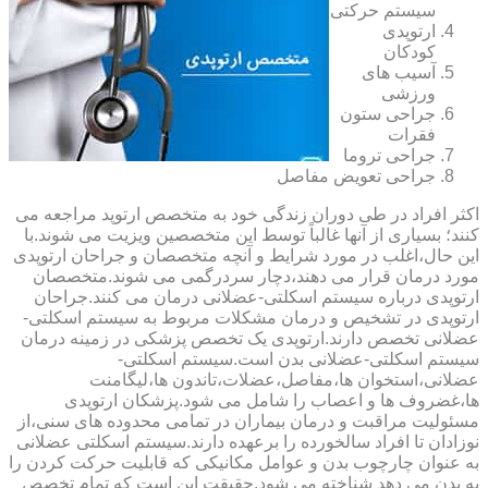
سیستم حرکتی
ارتوپدی
کودکان
آسیب های
ورزشی
جراحی ستون
فقرات
جراحی تروما
جراحی تعویض مفاصل
اکثر افراد در طی دوران زندگی خود به متخصص ارتوپد مراجعه می
کنند؛ بسیاری از آنها غالباً توسط این متخصصین ویزیت می شوند.با
این حال،اغلب در مورد شرایط و آنچه متخصصان و جراحان ارتوپدی
مورد درمان قرار می دهند،دچار سردرگمی می شوند.متخصصان
ارتوپدی درباره سیستم اسکلتی-عضلانی درمان می کنند.جراحان
ارتوپدی در تشخیص و درمان مشکلات مربوط به سیستم اسکلتی-
عضلانی تخصص دارند.ارتوپدی یک تخصص پزشکی در زمینه درمان
سیستم اسکلتی-عضلانی بدن است.سیستم اسکلتی-
عضلانی،استخوان ها،مفاصل،عضلات،تاندون ها،لیگامنت
ها،غضروف ها و اعصاب را شامل می شود.پزشکان ارتوپدی
مسئولیت مراقبت و درمان بیماران در تمامی محدوده های سنی،از
نوزادان تا افراد سالخورده را برعهده دارند.سیستم اسکلتی عضلانی
به عنوان چارچوب بدن و عوامل مکانیکی که قابلیت حرکت کردن را
به بدن می دهد شناخته می شود.حقیقت این است که تمام تخصص