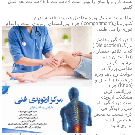
بسته بازو و یا ساق را بهتر است 24 ساعت تا 48 ساعت بعد عمل
کنیم.
اما آرتریت سپتیک ویژه مفاصل هیپ (hip) یا سندرم
کمپارتمان(compartment ) جزء اورژانسهای ارتوپدی است و اقدام
فوری را می طلبد.
1-دررفتگی مفاصل
بزرگ (Dislocation )
که با علائم اختصاری
((Dx نشان داده
میشود اگر در
مفاصل بزرگ در
حوادث رخ دهد ویژه
در هیپ (hip) یا زانو
(Knee) جزء
اورژانسی ترین
مشکلات ارتوپدی
است دررفتگی زانو
حتی رادیوگرافی
لازم نیست به محض
تشخیص باید جا
اندازی شود.