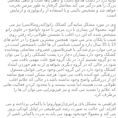
اولیه درد در دست ها،مچ دست و گاهی پاها است و گاهی مفاصل
بزرگ را هم درگیر می کند.مفاصل گرفتار به طور مزمن تخریب
خواهد شد و تشخیص بالینی و با استفاده از رادیولوژی و آزمایش
است.
وی در مورد مشکل ساییدگی کشکک زانو(کندرومالاسی) نیز می
گوید: معمولا این بیماری با درد مزمن با حدود ناواضح در جلوی زانو
مشخص شده که این درد اغلب با نشستن طولانی،راه رفتن روی
شیب یا پلکان بدتر می شود؛ همچنین بیشترین شیوع را در خانم های
15 تا 35 سال دارد و آسیب شناسی آن ها اغلب نامشخص است.در
برخی موارد،نرم شدگی یا فیبریلاسیون غضروف مفاصلی پوشاننده
کشکک وجود دارد.بیماران دچار درد پشت کشککی زانو را می توان
به دو گروه تقسیم کرد؛ در یک گروه هیچ علت مهمی یافت نمی
شود،در حالی که در گروه دیگری شواهدی از به هم خوردن امتداد
کشکک وجود دارد.در این گروه اخیر،وجود برخی عوامل،مسئول
دررفتگی عودکننده یافت می شود؛ هرچند ممکن است هیچ سابقه
ای از دررفتگی واضح وجود نداشته باشد.در حالی که علائم اغلب
طولانی مدت هستند،اما شدید نیستند و با محدود کردن فعالیت هایی
که علائم را تشدید می کنند و نیز فیزیوتراپی،می توان آن ها را
برطرف کرد.
فراهینی به مشکل پای پرانتزی(ژنوواروم) یا پاکمانی پرداخته و می
افزاید: این حالت به صورت رشد غیرطبیعی در اوایل کودکی بروز
می کند و معمولا خودبخود بهبود می یابد.به ندرت پاکمانی ناشی از