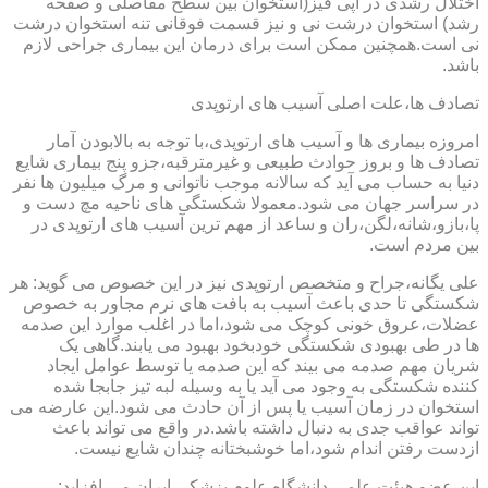
اختلال رشدی در اپی فیز(استخوان بین سطح مفاصلی و صفحه
رشد) استخوان درشت نی و نیز قسمت فوقانی تنه استخوان درشت
نی است.همچنین ممکن است برای درمان این بیماری جراحی لازم
باشد.
تصادف ها،علت اصلی آسیب های ارتوپدی
امروزه بیماری ها و آسیب های ارتوپدی،با توجه به بالابودن آمار
تصادف ها و بروز حوادث طبیعی و غیرمترقبه،جزو پنج بیماری شایع
دنیا به حساب می آید که سالانه موجب ناتوانی و مرگ میلیون ها نفر
در سراسر جهان می شود.معمولا شکستگی های ناحیه مچ دست و
پا،بازو،شانه،لگن،ران و ساعد از مهم ترین آسیب های ارتوپدی در
بین مردم است.
علی یگانه،جراح و متخصص ارتوپدی نیز در این خصوص می گوید: هر
شکستگی تا حدی باعث آسیب به بافت های نرم مجاور به خصوص
عضلات،عروق خونی کوچک می شود،اما در اغلب موارد این صدمه
ها در طی بهبودی شکستگی خودبخود بهبود می یابند.گاهی یک
شریان مهم صدمه می بیند که این صدمه یا توسط عوامل ایجاد
کننده شکستگی به وجود می آید یا به وسیله لبه تیز جابجا شده
استخوان در زمان آسیب یا پس از آن حادث می شود.این عارضه می
تواند عواقب جدی به دنبال داشته باشد.در واقع می تواند باعث
ازدست رفتن اندام شود،اما خوشبختانه چندان شایع نیست.
این عضو هیئت علمی دانشگاه علوم پزشکی ایران می افزاید: