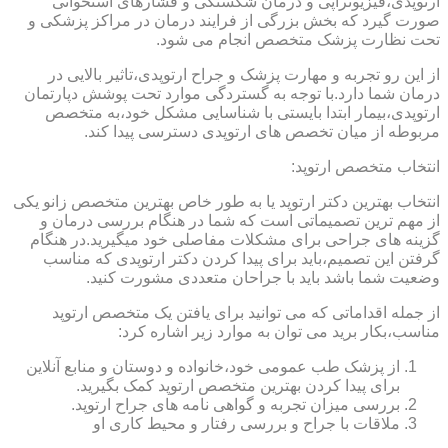
ارتوپدی،فیزیوتراپی و درمان شکستگی و فشارهای استخوانی
صورت گیرد که بخش بزرگی از فرایند درمان در مراکز پزشکی و
تحت نظارت پزشک متخصص انجام می شود.
از این رو تجربه و مهارت پزشک و جراح ارتوپدی،تاثیر بالایی در
درمان شما دارد.با توجه به گستردگی موارد تحت پوشش دپارتمان
ارتوپدی،بیمار ابتدا بایستی با شناسایی مشکل خود،به متخصص
مربوطه از میان تخصص های ارتوپدی دسترسی پیدا کند.
انتخاب متخصص ارتوپد:
انتخاب بهترین دکتر ارتوپد یا به طور خاص بهترین متخصص زانو یکی
از مهم ترین تصمیماتی است که شما در هنگام بررسی درمان و
گزینه های جراحی برای مشکلات مفاصلی خود میگیرید.در هنگام
گرفتن این تصمیم،باید برای پیدا کردن دکتر ارتوپدی که مناسب
وضعیت شما باشد باید با جراحان متعددی مشورت کنید.
از جمله اقداماتی که می توانید برای یافتن یک متخصص ارتوپد
مناسب،بکار برید می توان به موارد زیر اشاره کرد:
از پزشک طب عمومی خود،خانواده و دوستان و منابع آنلاین
برای پیدا کردن بهترین متخصص ارتوپد کمک بگیرید.
بررسی میزان تجربه و گواهی نامه های جراح ارتوپد.
ملاقات با جراح و بررسی رفتار و محیط کاری او