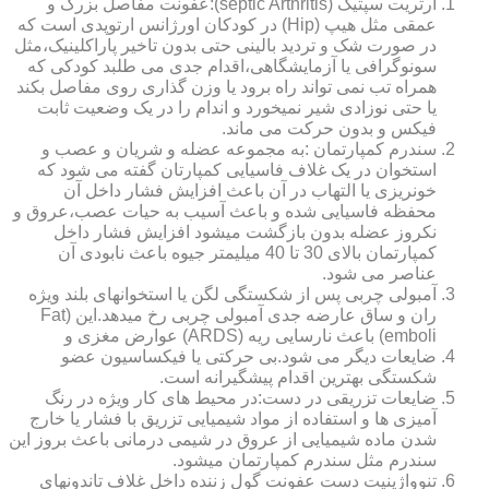
آرتریت سپتیک (septic Arthritis):عفونت مفاصل بزرگ و
عمقی مثل هیپ (Hip) در کودکان اورژانس ارتوپدی است که
در صورت شک و تردید بالینی حتی بدون تاخیر پاراکلینیک،مثل
سونوگرافی یا آزمایشگاهی،اقدام جدی می طلبد کودکی که
همراه تب نمی تواند راه برود یا وزن گذاری روی مفاصل بکند
یا حتی نوزادی شیر نمیخورد و اندام را در یک وضعیت ثابت
فیکس و بدون حرکت می ماند.
سندرم کمپارتمان :به مجموعه عضله و شریان و عصب و
استخوان در یک غلاف فاسیایی کمپارتان گفته می شود که
خونریزی یا التهاب در آن باعث افزایش فشار داخل آن
محفظه فاسیایی شده و باعث آسیب به حیات عصب،عروق و
نکروز عضله بدون بازگشت میشود افزایش فشار داخل
کمپارتمان بالای 30 تا 40 میلیمتر جیوه باعث نابودی آن
عناصر می شود.
آمبولی چربی پس از شکستگی لگن یا استخوانهای بلند ویژه
ران و ساق عارضه جدی آمبولی چربی رخ میدهد.این (Fat
emboli) باعث نارسایی ریه (ARDS) عوارض مغزی و
ضایعات دیگر می شود.بی حرکتی یا فیکساسیون عضو
شکستگی بهترین اقدام پیشگیرانه است.
ضایعات تزریقی در دست:در محیط های کار ویژه در رنگ
آمیزی ها و استفاده از مواد شیمیایی تزریق با فشار یا خارج
شدن ماده شیمیایی از عروق در شیمی درمانی باعث بروز این
سندرم مثل سندرم کمپارتمان میشود.
تنوواژینیت دست عفونت گول زننده داخل غلاف تاندونهای