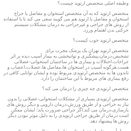
وظیفه اصلی متخصص ارتوپد چیست؟
متخصص ارتوپد که به آن متخصص استخوان و مفاصل یا جراح
استخوان و مفاصل یا ارتوپد هم می گویند سعی می کند تا با استفاده
از روش های جراحی و غیرجراحی به درمان مشکلات سیستم
حرکتی بدن اهتمام ورزد.
متخصص ارتوپد خوب کیست؟
متخصص ارتوپد تهران یک پزشک مجرب برای
تشخیص،درمان،پیشگیری و توانبخشی به بیمار آسیب دیده بر اثر
جراحات،اختلالات و بیماری ها در ساختمان استخوانی-عضلانی
هست.هرگونه آسیب در استخوان ها،مفاصل ها،عضلات،اعصاب و
تاندون ها به متخصص ارتوپدی مربوط بوده و ایشان توانایی کافی در
رفع بیماری های مربوط با این ساختمان را دارد.
متخصص ارتوپدی چه چیزی را درمان می کند؟
متخصص ارتوپدی بسیاری از مشکلات استخوانی-عضلانی را بدون
نیاز به جراحی و از طریق ورزش،درمان دارویی و دیگر روش های
بازسازی،درمان می کند.اگر جراحی ضرورت یابد؛ ایشان ممکن
است درمان از طریق جراحی ارتوپدی را به دلیل موثر نبودن دیگر
روش ها پیشنهاد دهد.