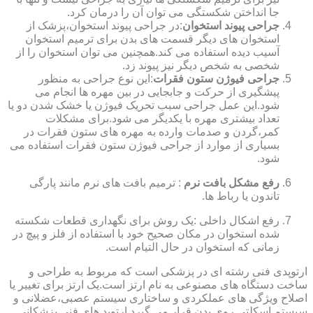
جا انداختن شکستگی می توان آن را درمان کرد.
جراحی پیوند استخوان
:در جراحی پیوند استخوان،پزشک از
استخوان های دیگر قسمت های بدن برای ترمیم استخوان
آسیب دیده استفاده می کند.همچنین می توان استخوان را از
شخصی به شخص دیگر نیز پیوند زد.
جراحی فیوژن ستون فقرات
:این نوع جراحی به منظور
پیشگیری از حرکت و جابجایی در بین مهره ها انجام می
شود.این عمل جراحی سبب تحریک فیوژن یا خشک شدن دو یا
تعداد بیشتری مهره با یکدیگر می شود.برای مشکلات
کمر،گردن و صدمات وارده به مهره های ستون فقرات در
بسیاری از موارد از جراحی فیوژن ستون فقرات استفاده می
شود.
رفع مشکل بافت نرم
: ترمیم بافت های نرم مانند پارگی
تاندون یا رباط ها.
رفع اشکال داخلی :یک روش برای نگهداری قطعات شکسته
شده استخوان در مکان صحیح خود با استفاده از فلز و پیچ در
زمانی که استخوان در حال التیام است.
ارتوپدی فنی رشته ای در پزشکی است که مربوط به طراحی و
ساخت دستگاه های مصنوعی به نام ارتز است.یک ارتز برای تغییر یا
اصلاح ویژگی های عملکردی و ساختاری سیستم عصبی،عضلانی و
سیستم اسکلتی روی بدن قرار می گیرد.ارتوپد های فنی پزشکانی