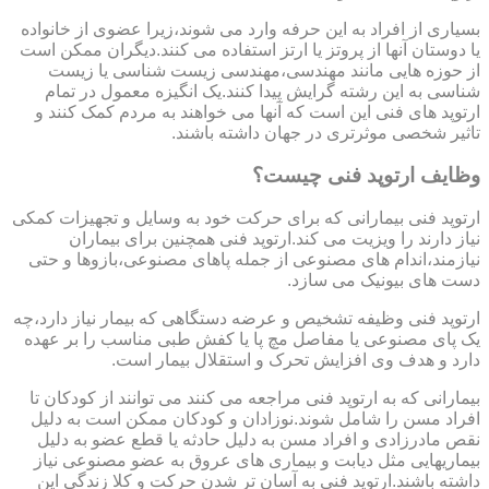
بسیاری از افراد به این حرفه وارد می شوند،زیرا عضوی از خانواده
یا دوستان آنها از پروتز یا ارتز استفاده می کنند.دیگران ممکن است
از حوزه هایی مانند مهندسی،مهندسی زیست شناسی یا زیست
شناسی به این رشته گرایش پیدا کنند.یک انگیزه معمول در تمام
ارتوپد های فنی این است که آنها می خواهند به مردم کمک کنند و
تاثیر شخصی موثرتری در جهان داشته باشند.
وظایف ارتوپد فنی چیست؟
ارتوپد فنی بیمارانی که برای حرکت خود به وسایل و تجهیزات کمکی
نیاز دارند را ویزیت می کند.ارتوپد فنی همچنین برای بیماران
نیازمند،اندام های مصنوعی از جمله پاهای مصنوعی،بازوها و حتی
دست های بیونیک می سازد.
ارتوپد فنی وظیفه تشخیص و عرضه دستگاهی که بیمار نیاز دارد،چه
یک پای مصنوعی یا مفاصل مچ پا یا کفش طبی مناسب را بر عهده
دارد و هدف وی افزایش تحرک و استقلال بیمار است.
بیمارانی که به ارتوپد فنی مراجعه می کنند می توانند از کودکان تا
افراد مسن را شامل شوند.نوزادان و کودکان ممکن است به دلیل
نقص مادرزادی و افراد مسن به دلیل حادثه یا قطع عضو به دلیل
بیماریهایی مثل دیابت و بیماری های عروق به عضو مصنوعی نیاز
داشته باشند.ارتوپد فنی به آسان تر شدن حرکت و کلا زندگی این