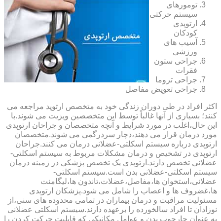
تومورهای
سیستم حرکتی
ارتوپدی
کودکان
آسیب های
ورزشی
جراحی ستون
فقرات
جراحی تروما
جراحی تعویض مفاصل
اکثر افراد در طی دوران زندگی خود به متخصص ارتوپد مراجعه می
کنند؛ بسیاری از آنها غالباً توسط این متخصصین ویزیت می شوند.با
این حال،اغلب در مورد شرایط و آنچه متخصصان و جراحان ارتوپدی
مورد درمان قرار می دهند،دچار سردرگمی می شوند.متخصصان
ارتوپدی درباره سیستم اسکلتی-عضلانی درمان می کنند.جراحان
ارتوپدی در تشخیص و درمان مشکلات مربوط به سیستم اسکلتی-
عضلانی تخصص دارند.ارتوپدی یک تخصص پزشکی در زمینه درمان
سیستم اسکلتی-عضلانی بدن است.سیستم اسکلتی-
عضلانی،استخوان ها،مفاصل،عضلات،تاندون ها،لیگامنت
ها،غضروف ها و اعصاب را شامل می شود.پزشکان ارتوپدی
مسئولیت مراقبت و درمان بیماران در تمامی محدوده های سنی،از
نوزادان تا افراد سالخورده را برعهده دارند.سیستم اسکلتی عضلانی
به عنوان چارچوب بدن و عوامل مکانیکی که قابلیت حرکت کردن را