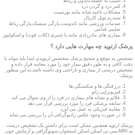
آسیب به عضله،تاندون و رباط
کمر درد و گردن درد
مشکلات ناحیه شانه مانند بورسیت
سندرم تونل کارپال
صدمات ورزشی مانند تاندونیت،پارگی منیسک،پارگی رباط
صلیبی قدامی
بیماری های مادرزادی مانند پا چنبری (کلاب فوت) و اسکولیوز
پزشک ارتوپد چه مهارت هایی دارد ؟
تشخیص به موقع و صحیح پزشک متخصص ارتوپدی ابتدا باید بتواند با
دقت کافی و به طور دقیق بیمار خود را مورد معاینه قرار داده و
تشخیص درستی از بیماری و ناراحتی وی داشته باشد.به این منظور
پزشک:
دررفتگی ها و شکستگی ها
فیزیوتراپی زانو
علائم و نشانه های بیماری در فرد را از وی سوال می کند
سابقه پزشکی فرد را مورد بررسی قرار می دهد
معاینه فیزیکی به عمل می آورد
در صورت وجود عکس رادیوگرافی،آن را بررسی می‎ نماید
پزشک ارتوپد همچنین ممکن است برای داشتن یک تشخیص درست
به MRI،سی تی اسکن،اسکن استخوان،سونوگرافی و آزمایش خون