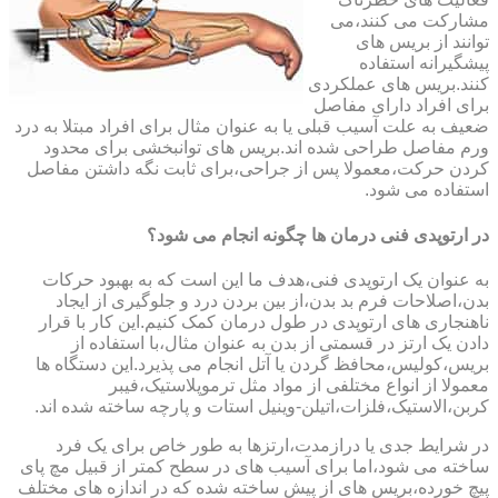
مشارکت می کنند،می
توانند از بریس های
پیشگیرانه استفاده
کنند.بریس های عملکردی
برای افراد دارای مفاصل
ضعیف به علت آسیب قبلی یا به عنوان مثال برای افراد مبتلا به درد
ورم مفاصل طراحی شده اند.بریس های توانبخشی برای محدود
کردن حرکت،معمولا پس از جراحی،برای ثابت نگه داشتن مفاصل
استفاده می شود.
در ارتوپدی فنی درمان ها چگونه انجام می شود؟
به عنوان یک ارتوپدی فنی،هدف ما این است که به بهبود حرکات
بدن،اصلاحات فرم بد بدن،از بین بردن درد و جلوگیری از ایجاد
ناهنجاری های ارتوپدی در طول درمان کمک کنیم.این کار با قرار
دادن یک ارتز در قسمتی از بدن به عنوان مثال،با استفاده از
بریس،کولیس،محافظ گردن یا آتل انجام می پذیرد.این دستگاه ها
معمولا از انواع مختلفی از مواد مثل ترموپلاستیک،فیبر
کربن،الاستیک،فلزات،اتیلن-وینیل استات و پارچه ساخته شده اند.
در شرایط جدی یا درازمدت،ارتزها به طور خاص برای یک فرد
ساخته می شود،اما برای آسیب های در سطح کمتر از قبیل مچ پای
پیچ خورده،بریس های از پیش ساخته شده که در اندازه های مختلف