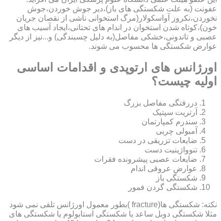
عفونت (به علت شکستگی های باز)،دیر جوش خوردن،جوش
نخوردن،نکروز آواسکولار(مرگ استخوانی ناشی از نقصان جریان
خون)،کوتاه شدن استخوان در اندام های تحتانی،ایجاد آسیب های
عصبی و تاندونی،خشکی مفاصل(به دلیل چسبندگی) و...نیز از دیگر
عوارض شکستگی ها محسوب می شوند.
اورژانس های ارتوپدی و اقدامات اساسی
اولیه چیست؟
دررفتگی مفاصل بزرگ
آرتریت سپتیک
سندرم کمپارتمان
آمبولی چربی
ضایعات تزریقی در دست
تنوواژینیت دست
ضایعات عصبی پیشرونده فقرات
عوارض عروقی اندام
شکستگی باز
شکستگی گردن فمور
نکته: شکستگی ها(fracture )بطور معمول اورژانس تلقی نمی شود
مثلا شکستگی دوبل ساعد یا شکستگی استابولوم یا شکستگی های