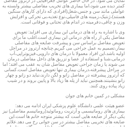
نمایان می شود؛ در حال حاضر عوامل جغرافیایی در آرتروز مفاصل
کمتر دیده می شود،اما بیماری های تخریب مفاصلی بیشتر وابسته به
عواملی مانند سن و جنس،شغل(افرادی که دارای کارهای سنگین
هستند)،ژنتیک،زمینه های فامیلی،نوع تغذیه،بی تحرکی و افزایش
وزن و چاقی،دفرمیته در اندام های تحتانی و فوقانی است.
وی با اشاره به راه های درمانی این بیماری می افزاید: تعویض
مفاصل یکی از راه های درمانی این بیماری است.اغلب ما برای
تعویض مفاصل براساس سن و پیشرفت ضایعه های مفاصلی
بیمار،تصمیم به عمل جراحی می گیریم.چنانچه آرتروز در مراحل
اولیه باشد،این افراد معمولا با درمان های دارویی،فیزیوتراپی،آب
درمانی،شنا و استفاده از عصا و تزریق های داخل مفاصلی درمان
می شوند یا زمان جراحی تعویض مفاصل شان به عقب می افتد؛ اما
در مراحل پیشرفته،درمان بیماری تنها تعویض مفاصل است.کسانی
که آرتروز پیشرفته در مفاصل زانو و لگن دارند،نباید دو زانو و چهار
زانو بنشینند.همچنین نباید از پله ها زیاد بالا و پایین بروند و در شیب
زیاد پیاده روی کنند.
مشکلی در کمین خانم های جوان
عضو هیئت علمی دانشگاه علوم پزشکی ایران ادامه می دهد:
بیماری های روماتیسمی و آرتریت روماتوئید(روماتیسم مفاصلی) نیز
یکی دیگر از ضایعه هایی است که بیشتر متوجه خانم ها است.این
ضایعه های تخریبی مفاصل بیشتر در سن جوانی رخ می دهد.علائم