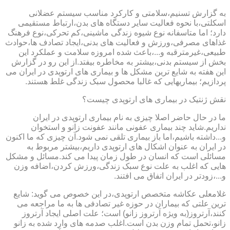
به گزارش تسنیم،سلامتی و کارکرد مناسب سیستم عضلانی
اسکلتی،با نحوه فعالیت سایر دستگاه های بدن،ارتباط مستقیمی
دارد؛ اما متاسفانه نوع شیوه زندگی ماشینی،کم تحرکی،نوع فرهنگ
غذاهای مصرفی،ورزش و فعالیت های بدنی،ایجاد تصادف ها،حوادث
طبیعی،غیرمترقبه و...،باعث شده امروزه سلامت و عملکرد این
بخش از سیستم بدنی،بیشتر به مخاطره بیفتد.از این رو در گزارش
این هفته به شایع ترین مشکل ها و بیماری های ارتوپدی در ایران می
پردازیم؛ بیماریهایی که غالبا محصول سبک زندگی غلط هستند.
نقش ژنتیک در بیماری های ارتوپدی چیست؟
ما در حال حاضر اصلا چیزی به نام بیماری ارتوپدی در ایران
نداریم.شاید چند بیماری عفونی مانند عفونت زانو و استخوان
و...داشته باشیم،اما باز بیماری تلقی نمی شود.آن چیزی که ما اکنون
در ایران به عنوان اشکال های ارتوپدی داریم،بیشتر مربوط به
مسائلی است که انسان در طول زمان پیدا می کند.مسائل و مشکل
هایی که اغلب به علت نوع سبک زندگی،ورزش کردن،اضافه وزن
و...،زودتر در ایران اتفاق می افتند.
غلامعلی عکاشه متخصص ارتوپدی،در این خصوص می گوید: شایع
ترین علتی که بیماران در حوزه غیر تصادفی ها به ما مراجعه می
کنند،آرتروز(به ویژه آرتروز زانو) است؛ علت اصلی ایجاد آرتروز
زانو،تحمل تمام وزن بدن است.اغلب صدمه های وارد شده به زانو