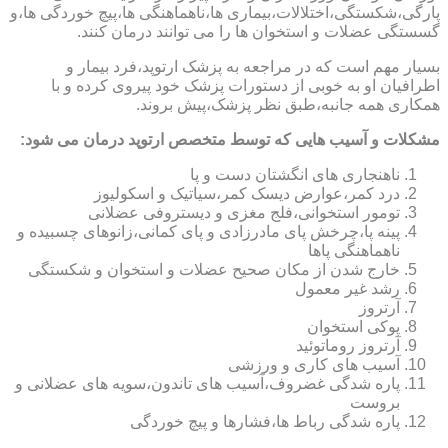
پارگی،شکستگی،اختلالات،بیماری ها،ناهماهنگی ها،پیچ خوردگی ها،و
گسستگی عضلات و استخوان ها را می توانند درمان کنند.
بسیار مهم است که در مراجعه به پزشک ارتوپد،فرد بیمار و
اطرافیان او به خوبی از دستورات پزشک خود پیروی کرده و با
همکاری همه جانبه،طبق نظر پزشک،پیش بروند.
مشکلات و آسیب هایی که توسط متخصص ارتوپد درمان می شود:
ناهنجاری های انگشتان دست و پا
درد کمر،عوارض دیسک کمر،سیاتیک و اسکولیوز
تومور استخوانی،فلج مغزی و دیستروفی عضلانی
پینه پا،چرخش پای مادرزادی و پای کمانی،زانوهای چسبیده و
ناهماهنگی پاها
خارج شدن از مکان صحیح عضلات و استخوان و شکستگی
رشد غیر معمول
آرتروز
پوکی استخوان
آرتروز روماتوئید
آسیب های کاری و ورزشی
پاره شدگی غضروف،آسیب های تاندون،سویه های عضلانی و
بروست
پاره شدگی رباط ها،فشارها و پیچ خوردگی