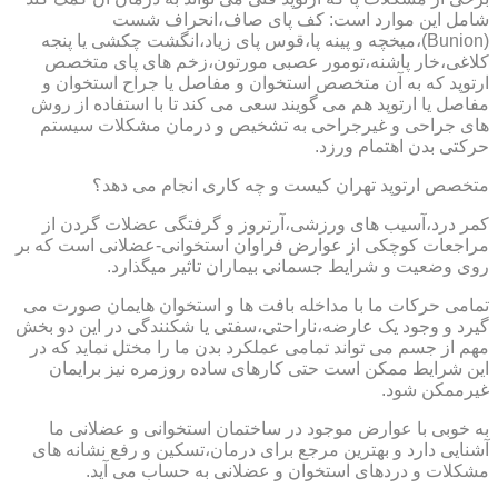
شامل این موارد است: کف پای صاف،انحراف شست
(Bunion)،میخچه و پینه پا،قوس پای زیاد،انگشت چکشی یا پنجه
کلاغی،خار پاشنه،تومور عصبی مورتون،زخم های پای متخصص
ارتوپد که به آن متخصص استخوان و مفاصل یا جراح استخوان و
مفاصل یا ارتوپد هم می گویند سعی می کند تا با استفاده از روش
های جراحی و غیرجراحی به تشخیص و درمان مشکلات سیستم
حرکتی بدن اهتمام ورزد.
متخصص ارتوپد تهران کیست و چه کاری انجام می دهد؟
کمر درد،آسیب های ورزشی،آرتروز و گرفتگی عضلات گردن از
مراجعات کوچکی از عوارض فراوان استخوانی-عضلانی است که بر
روی وضعیت و شرایط جسمانی بیماران تاثیر میگذارد.
تمامی حرکات ما با مداخله بافت ها و استخوان هایمان صورت می
گیرد و وجود یک عارضه،ناراحتی،سفتی یا شکنندگی در این دو بخش
مهم از جسم می تواند تمامی عملکرد بدن ما را مختل نماید که در
این شرایط ممکن است حتی کارهای ساده روزمره نیز برایمان
غیرممکن شود.
به خوبی با عوارض موجود در ساختمان استخوانی و عضلانی ما
آشنایی دارد و بهترین مرجع برای درمان،تسکین و رفع نشانه های
مشکلات و دردهای استخوان و عضلانی به حساب می آید.