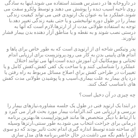
در داروخانه ها در دسترس هستند استفاده می شوند.اینها به سادگی
روی ناحیه آسیب دیده را پوشش می دهند و توسط ولکرو سفت می
شوند.عملکرد ما به عنوان یک ارتوپدی فنی می تواند کیفیت زندگی
بیمار را در طول دوره توانبخشی و یا حتی بقیه زندگی تغییر دهد.با
توجه به استفاده طولانی مدت از از ارتزها،لازم است که آنها به
درستی نصب شوند و به نقطه و یا مناطق آزار دهنده بدن بیمار فشار
نیاورند.
پدر وتیکس شاخه ای از ارتوپدی است که به طور خاص برای پاها و
اندام های پایینی بدن به کار می رود.پروتزیست برای ارزیابی اندام
تحتانی و بیومکانیک آن آموزش دیده است.آنها می توانند اختلال
عملکرد را شناسایی کنند و با ساخت یک کفی کفش،کفش کامل و یا
تغییرات در طراحی کفش برای اصلاح مسائل مربوط به راه رفتن یا
درد پای بیمار به علت بیماری،آسیب و یا پوشیدن طولانی مدت کفش
های نامناسب کمک کنند.
چه چیزی در آن دخیل است؟
در ابتدا یک ارتوپد فنی در طول یک جلسه مشاوره،نیازهای بیمار را
بررسی و ارزیابی می کند.الزامات بیمار مورد بحث قرار می گیرد و
با ارتباط با دیگر متخصص ها مانند فیزیوتراپیست ها،بهترین برنامه
درمانی برای جراحت انتخاب می شود.به طور سنتی،ارتزها وسیله
ای ساخته شده توسط اندازه گیری اندام تحت تاثیر بودند که دو سوی
آن را باهم نگه می داشت.در حال حاضر،برنامه های مدل سازی