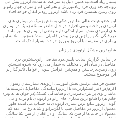
بسیار زیاد است،به همین دلیل به سرعت به سمت آرتروز پیش می
رود.چنانچه وزن فرد زیاد،ورزش و تحرکش کم و میزان چهار زانو و
روی زمین نشستن فرد زیاد باشد،آرتروز زودتر اتفاق خواهد افتاد.
این عضو هیئت عالی نظام پزشکی به نقش ژنتیک در بیماری های
ارتوپدی پرداخته و می افزاید: در حال حاضر مسئله ژنتیک در بیماری
های ارتوپدی نقش بسیار اندکی دارند.بعضی از بیماری ها نیز مانند
دررفتگی لگن و پاچنبری نیز بیشتر فامیلی است؛ همچنین ابتلا به این
بیماری در مقایسه با آرتروز و بروز حوادث،بسیار اندک است.
شایع ترین مشکل ارتوپدی در زنان
بر اساس گزارش سایت پلیس،درد مفاصل زانو،بیشترین درد
مفاصل در میان افراد مختلف به شمار می رود که شیوه نشستن
روی زمین،برخاستن و همچنین افزایش سن،از عوامل تاثیرگذار بر
این موضوع هستند.
حسین فراهینی،رئیس بخش آموزشی ارتوپدی بیمارستان رسول
اکرم(ص) نیز استئوآرتریت یا آرتروز(ساییدگی مفاصل)،دفرمیته ها
مانند زانوی پرانتزی،ضربدری و ساییدگی کشکک(در جوان ها به ویژه
خانم ها) را شایع ترین بیماری های زانو در ارتوپدی نام برده و می
گوید: آرتروز شایع ترین بیماری ارتوپدی به حساب می آید.به طور
معمول آرتروز در مفاصل هیپ یا لگن،زانو و شانه رخ می دهد که
معمولا در خانم ها از سن 55 سالگی و در آقایان از سن 65 سالگی