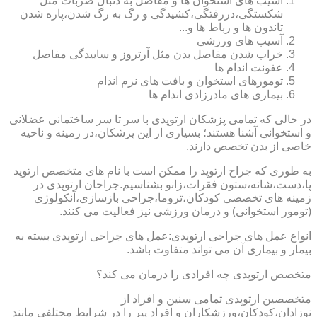
آسیب های استخوان ها و مفاصل به دنبال ضربات مثل
شکستگی،دررفتگی،کشیدگی و رگ به رگ شدن،پاره شدن
تاندون ها و رباط ها و...
آسیب های ورزشی
خراب شدن مفاصل بدن مثل آرتروز و ساییدگی مفاصل
عفونت اندام ها
تومورهای استخوان و بافت های نرم اندام
بیماری های مادرزادی اندام ها
در حالی که تمامی پزشکان ارتوپدی با سر تا سر ساختمانی عضلانی
و استخوانی آشنا هستند؛ بسیاری از این پزشکان،در زمینه و ناحیه
خاصی از بدن تخصص دارند.
به طوری که جراح ارتوپد را ممکن است با نام های متخصص ارتوپد
پا،دست،شانه،ستون فقرات،زانو بشناسیم.جراحان ارتوپدی در
زمینه های تخصصی کودکان،تروما،جراحی بازسازی،آنکولوژی
(تومور استخوانی) و درمان ورزشی نیز فعالیت می کنند.
انواع عمل های جراحی ارتوپدی:عمل های جراحی ارتوپدی بسته به
بیمار و بیماری آن می تواند متفاوت باشد.
متخصص ارتوپدی چه افرادی را درمان می کند؟
متخصصین ارتوپدی تمامی سنین و افراد از
نوزادان،کودکان،ورزشکاران و افراد پیر را در شرایط مختلفی مانند