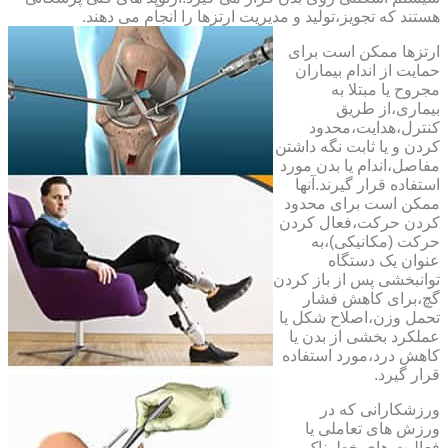
هستند که تجویز،تولید و مدیریت ارتزها را انجام می دهند.
ارتزها ممکن است برای
حمایت از اندام بیماران
مجروح یا مبتلا به
بیماری،از طریق
کنترل،هدایت،محدود
کردن و یا ثابت نگه داشتن
مفاصل،اندام یا بدن مورد
استفاده قرار گیرند.آنها
ممکن است برای محدود
کردن حرکت،فعال کردن
حرکت (مکانیکی)،به
عنوان یک دستگاه
توانبخشی پس از باز کردن
گچ،برای کاهش فشار
تحمل وزن،اصلاح شکل یا
عملکرد بخشی از بدن یا
کاهش درد،مورد استفاده
قرار گیرد.
ورزشکارانی که در
ورزش های تعاملی یا
فعالیت های خطرناک