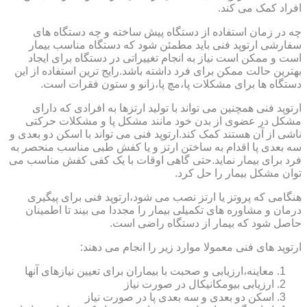
افراد کمک می کند.
چه در زمان استفاده از دستگاه پیش ساخته و چه دستگاه های
سفارشی ارتوپد فنی باید مطمئن شود که دستگاه مناسب بیمار
است و ممکن است نیاز به انجام تغییراتی در دستگاه برای ایجاد
بهترین حالت ممکن برای فرد داشته باشد.رایج ترین استفاده از این
دستگاه ها برای مشکلات پا،مچ پا،زانو و ستون فقرات است.
ارتوپد فنی همچنین می تواند با تولید ارتزها به افرادی که دارای
مشکل در عضوی از بدن خود مانند مشکل پا و مشکلات حرکتی
ناشی از آن هستند کمک کند.ارتوپد فنی می تواند با اسکن دو بعدی و
سه بعدی پا اقدام به ساختن ارتز و یا کفش طبی مناسب منحصر به
فرد برای بیمار نماید.حتی گاهی اوقات با یک کفی کفش مناسب می
توان مشکل بیمار را حل کرد.
هنگامی که پروتز یا ارتز نصب می شود،ارتوپد فنی برای پیگیری
درمان و مشاوره های تکمیلی بیمار را مجددا می بیند تا اطمینان
حاصل شود که بیمار از دستگاه راضی است.
ارتوپد های فنی معمولا موارد زیر را انجام می دهند:
معاینه،ارزیابی و صحبت با بیماران برای تعیین نیازهای آنها
ارزیابی بیومکانیکال در صورت نیاز
اسکن دو بعدی و سه بعدی پا در صورت نیاز