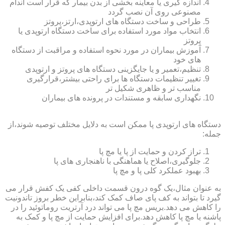
اندازه گیری یا معاینه بخشی از بدن بیمار که قرار است اندام
مصنوعی روی آن نصب گردد
طراحی و ساخت دستگاه های ارتوپدی،ارتز،پروتز
انتخاب مواد مورد استفاده برای ساخت دستگاه ارتوپدی یا
پروتز
آموزش بیماران در مورد نحوه استفاده و مراقبت از دستگاه
های خود
تنظیم،تعمیر و یا جایگزینی دستگاه های پروتز و ارتوپدی
تغییر تنظیمات دستگاه ها برای راحتی بیشتر،قرارگیری
مناسب تر و ظاهری شکیل تر
نگهداری سابقه و مستندات در پرونده های بیماران
دستگاه های ارتوپدی پا ممکن است به دلایل مختلف توصیه شوند،از
جمله:
تراز کردن و حمایت از پا یا مچ پا
جلوگیری،اصلاح یا هماهنگی با ناهنجاری های پا
بهبود عملکرد کلی پا و مچ پا
به عنوان مثال،یک گوه درون قسمت داخلی کفی یک کفش قرار می
گیرد تا بتواند به کف پای صاف کمک کند،بنابراین خطر بروز تاندونیت
را کاهش می دهد.بریس مچ پا می تواند درد آرتریت روماتوئید را در
پاشنه یا مچ پا کاهش دهد.برای افزایش حمایت از مچ پا و کمک به