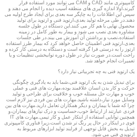
کامپیوتری مانند CAD و CAM می توانند مورد استفاده قرار
گیرند،اولا اندازه گیری های منطقه آسیب دیده را انجام می دهند و
سپس این اطلاعات را به چاپگر سه بعدی برای ایجاد طرح اولیه می
دهند.در طی مرحله تولید بعدی،ارتوپد فنی و ارتوپد برای تولید
محصول نهایی با هم کار می کنند.این دستگاه در طول جلسه
مشاوره بعدی نصب می شود و بیمار به طور کامل در زمینه
استفاده،نصب و برداشتن آن آموزش می بیند.در طی جلسات
بعدی،ارتوپد فنی اطمینان حاصل خواهد کرد که بیمار طرز استفاده
ارتوز را به درستی فرا گرفته است و دستگاه به درستی کار کرده و
راحت است.در صورت نیاز در طول دوره توانبخشی تنظیمات و یا
تعمیرات انجام خواهد شد.
یک ارتوپد فنی به چه تجربیاتی نیاز دارد؟
برای تبدیل شدن به یک ارتوپد فنی،شما باید به یادگیری چگونگی
حرکت و کار بدن انسان علاقمند بوده،مهارت های فنی و عملی
خوب و مهارت حل مسئله خوب و خلاقیت برای طراحی و تولید
وسایل مورد نیاز،داشته باشید.مهارت های بین فردی نیز لازم است
چرا که شما با بیماران و دیگر همکاران تعامل دارید.مهارت های بین
فردی عبارتند از ارتباط خوب،حساسیت و درک نیازهای بیماران،و
همچنین توانایی استفاده از ابتکار عمل و کار تیمی.مهارت های IT
قوی در اینکار در حال پر رنگ تر شدن است،زیرا فناوری کامپیوتری
تبدیل به بخش قابل توجهی از فرایند تولید ابزارهای مربوط به
ارتوپدی فنی می شود.