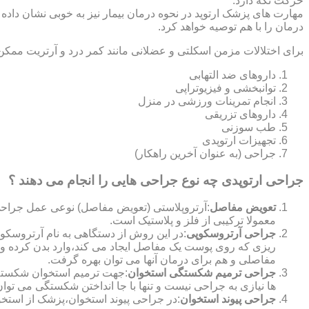
حرکت نگه دارد.
مهارت های پزشک ارتوپد در نحوه درمان بیمار نیز به خوبی نشان داده
درمان را با هم توصیه خواهد کرد.
برای اختلالات مزمن اسکلتی و عضلانی مانند کمر درد و آرتریت ممکن
داروهای ضد التهابی
توانبخشی و فیزیوتراپی
انجام تمرینات ورزشی در منزل
داروهای تزریقی
طب سوزنی
تجهیزات ارتوپدی
جراحی (به عنوان آخرین راهکار)
جراحی ارتوپدی چه نوع جراحی هایی را انجام می دهند ؟
تعویض مفاصل
:آرتروپلاستی (تعویض مفاصل) نوعی عمل جراحی
معمولا ترکیبی از فلز و پلاستیک است.
جراحی آرتروسکوپی
:در این روش از دستگاهی به نام آرتروس
ریزی که روی پوست یک مفاصل ایجاد می کند،وارد بدن کرده و
مفاصلی و هم برای درمان آنها می توان بهره گرفت.
جراحی ترمیم شکستگی استخوان
:جهت ترمیم استخوان شکسته گ
ها نیازی به جراحی نیست و تنها با جا انداختن شکستگی می توان
جراحی پیوند استخوان
:در جراحی پیوند استخوان،پزشک از استخ