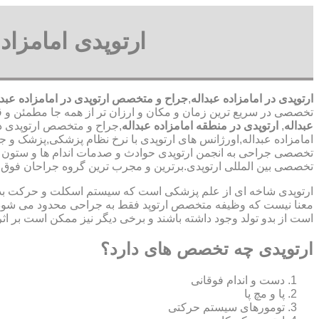
ارتوپدی امامزاد
ارتوپدی در امامزاده عبداله
,
جراح و متخصص ارتوپدی در امامزاده عبدا
تخصصی در سریع ترین زمان و مکان و ارزان تر از همه جا مطمئن و قانونی شبانه روزی 24 ساعت حتی در روز های تعطیل,ارت
عبداله
,
ارتوپدی در منطقه امامزاده عبداله
,جراح و متخصص ارتوپدی در 
امامزاده عبداله,اورژانس های ارتوپدی با نرخ نظام پزشکی,پزشک و جرا
تخصصی جراحی به انجمن ارتوپدی حوادث و صدمات اندام ها و ستون 
تخصصی بین المللی ارتوپدی.برترین ‏و ‏مجرب ‏ترین ‏گروه ‏جراحان ‏فو
ارتوپدی شاخه ای از علم پزشکی است که سیستم اسکلت و حرکت بدن ا
معنا نیست که وظیفه متخصص ارتوپد فقط به جراحی محدود می شود.برا
است از بدو تولد وجود داشته باشند و برخی دیگر نیز ممکن است بر اثر
ارتوپدی چه تخصص های دارد؟
دست و اندام فوقانی
پا و مچ پا
تومورهای سیستم حرکتی