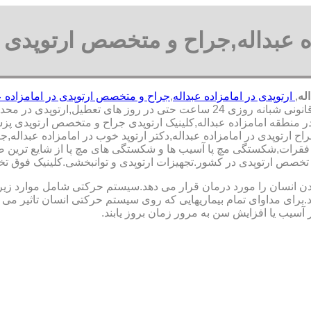
ه عبداله,جراح و متخصص ارتوپدی ا
له
,
ارتوپدی در امامزاده عبداله
,
جراح و متخصص ارتوپدی در امامزاده ع
وپدی در محدوده امامزاده عبداله,
منطقه امامزاده عبداله,کلینیک ارتوپدی جراح و متخصص ارتوپدی پزشک ار
ح ارتوپدی در امامزاده عبداله,دکتر ارتوپد خوب در امامزاده عبداله,ج
فقرات,شکستگی مچ پا آسیب ها و شکستگی های مچ پا از شایع ترین 
ق ‏تخصص ‏ارتوپدی ‏در ‏کشور.تجهیزات ارتوپدی و توانبخشی.کلینیک فوق
نسان را مورد درمان قرار می دهد.سیستم حرکتی شامل موارد زیر اس
ی مداوای تمام بیماریهایی که روی سیستم حرکتی انسان تاثیر می گذ
 آسیب یا افزایش سن به مرور زمان بروز یابند.