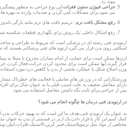
پیوند زد.
جراحی فیوژن ستون فقرات
:این نوع جراحی به منظور پیشگیری
می شود.برای مشکلات کمر،گردن و صدمات وارده به مهره های
رفع مشکل بافت نرم
: ترمیم بافت های نرم مانند پارگی تاندون 
رفع اشکال داخلی :یک روش برای نگهداری قطعات شکسته شده است
ارتوپدی فنی رشته ای در پزشکی است که مربوط به طراحی و ساخت د
اسکلتی روی بدن قرار می گیرد.ارتوپد های فنی پزشکانی هستند که تجوی
ارتزها ممکن است برای حمایت از اندام بیماران مجروح یا مبتلا به بی
قرار گیرند.آنها ممکن است برای محدود کردن حرکت،فعال کردن حرک
وزن،اصلاح شکل یا عملکرد بخشی از بدن یا کاهش درد،مورد استفاده ق
ورزشکارانی که در ورزش های تعاملی یا فعالیت های خطرناک مشارکت 
دارای مفاصل ضعیف به علت آسیب قبلی یا به عنوان مثال برای افرا
پس از جراحی،برای ثابت نگه داشتن مفاصل استفاده می شود.
در ارتوپدی فنی درمان ها چگونه انجام می شود؟
به عنوان یک ارتوپدی فنی،هدف ما این است که به بهبود حرکات بدن،اص
کمک کنیم.این کار با قرار دادن یک ارتز در قسمتی از بدن به عنوان مثا
مختلفی از مواد مثل ترموپلاستیک،فیبر کربن،الاستیک،فلزات،اتیلن-وین