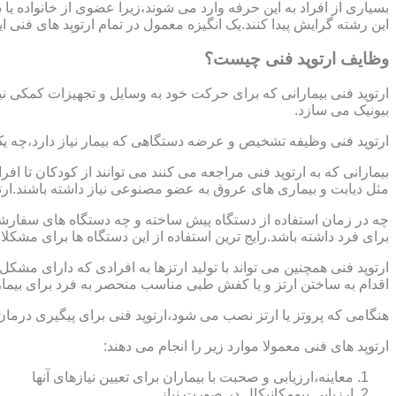
بسیاری از افراد به این حرفه وارد می شوند،زیرا عضوی از خانواده ی
این رشته گرایش پیدا کنند.یک انگیزه معمول در تمام ارتوپد های فنی 
وظایف ارتوپد فنی چیست؟
ارتوپد فنی بیمارانی که برای حرکت خود به وسایل و تجهیزات کمکی نی
بیونیک می سازد.
ارتوپد فنی وظیفه تشخیص و عرضه دستگاهی که بیمار نیاز دارد،چه ی
بیمارانی که به ارتوپد فنی مراجعه می کنند می توانند از کودکان تا 
مثل دیابت و بیماری های عروق به عضو مصنوعی نیاز داشته باشند.ارت
چه در زمان استفاده از دستگاه پیش ساخته و چه دستگاه های سفارشی 
برای فرد داشته باشد.رایج ترین استفاده از این دستگاه ها برای مشکل
ارتوپد فنی همچنین می تواند با تولید ارتزها به افرادی که دارای مش
اقدام به ساختن ارتز و یا کفش طبی مناسب منحصر به فرد برای بیما
هنگامی که پروتز یا ارتز نصب می شود،ارتوپد فنی برای پیگیری درمان
ارتوپد های فنی معمولا موارد زیر را انجام می دهند:
معاینه،ارزیابی و صحبت با بیماران برای تعیین نیازهای آنها
ارزیابی بیومکانیکال در صورت نیاز