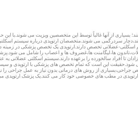
؛ بسیاری از آنها غالباً توسط این متخصصین ویزیت می شوند.با این ح
هند،دچار سردرگمی می شوند.متخصصان ارتوپدی درباره سیستم اسکلت
 اسکلتی-عضلانی تخصص دارند.ارتوپدی یک تخصص پزشکی در زمینه د
،تاندون ها،لیگامنت ها،غضروف ها و اعصاب را شامل می شود.پزشک
دان تا افراد سالخورده را برعهده دارند.سیستم اسکلتی عضلانی به ع
می شود.حقیقت این است که تمام تخصص های پزشکی با ارتوپدی و سیس
جراحی،بسیاری از روش های درمانی بدون نیاز به عمل جراحی را نیز ب
 ارتوپدی در مطب های خصوصی خود کار می کنند.یک پزشک ارتوپدی می