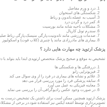
درد و ورم مفاصل
شکستگی های استخوان
آسیب به عضله،تاندون و رباط
کمر درد و گردن درد
مشکلات ناحیه شانه مانند بورسیت
سندرم تونل کارپال
صدمات ورزشی مانند تاندونیت،پارگی منیسک،پارگی رباط صلی
بیماری های مادرزادی مانند پا چنبری (کلاب فوت) و اسکولیوز
پزشک ارتوپد چه مهارت هایی دارد ؟
تشخیص به موقع و صحیح پزشک متخصص ارتوپدی ابتدا باید بتواند با دق
دررفتگی ها و شکستگی ها
فیزیوتراپی زانو
علائم و نشانه های بیماری در فرد را از وی سوال می کند
سابقه پزشکی فرد را مورد بررسی قرار می دهد
معاینه فیزیکی به عمل می آورد
در صورت وجود عکس رادیوگرافی،آن را بررسی می‎ نماید
تصویربرداری توسط اشعه ایکس نیز استفاده شود.در برخی از مشکلات مان