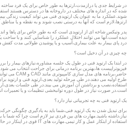
در شرایط جدی یا درازمدت،ارتزها به طور خاص برای یک فرد ساخته 
شده که در اندازه های مختلف در داروخانه ها در دسترس هستند است
شوند.عملکرد ما به عنوان یک ارتوپدی فنی می تواند کیفیت زندگی بیمار
ارتزها،لازم است که آنها به درستی نصب شوند و به نقطه و یا مناطق آزا
پدر وتیکس شاخه ای از ارتوپدی است که به طور خاص برای پاها و اندام
دیده است.آنها می توانند اختلال عملکرد را شناسایی کنند و با ساخ
درد پای بیمار به علت بیماری،آسیب و یا پوشیدن طولانی مدت کفش ه
چه چیزی در آن دخیل است؟
در ابتدا یک ارتوپد فنی در طول یک جلسه مشاوره،نیازهای بیمار را برر
فیزیوتراپیست ها،بهترین برنامه درمانی برای جراحت انتخاب می شود.
حاضر،برنامه
طرح اولیه می دهند.در طی مرحله تولید بعدی،ارتوپد فنی و ارتوپد بر
استفاده،نصب و برداشتن آن آموزش می بیند.در طی جلسات بعدی،ارتوپ
است.در صورت نیاز در طول دوره توانبخشی تنظیمات و یا تعمیرات ان
یک ارتوپد فنی به چه تجربیاتی نیاز دارد؟
برای تبدیل شدن به یک ارتوپد فنی،شما باید به یادگیری چگونگی حر
نیاز،داشته باشید.مهارت های بین فردی نیز لازم است چرا که شما با ب
استفاده از ابتکار عمل و کار تیمی.مهارت های IT قوی در اینکار در حال پر رنگ تر شدن است،زیرا فناوری کامپیوتری تبدیل به بخش قابل توجهی از فرایند تولید ابزارهای مربوط به ارتوپدی فنی می شود.