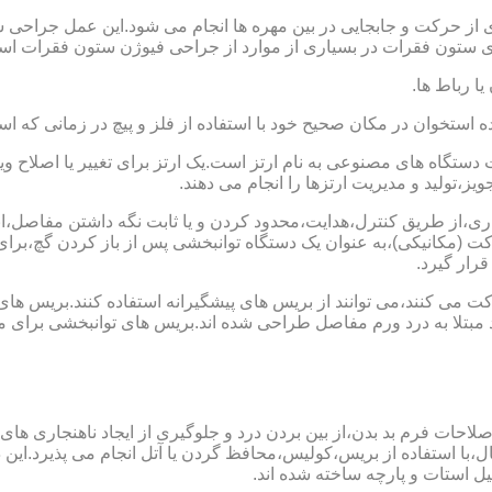
 از حرکت و جابجایی در بین مهره ها انجام می شود.این عمل جراحی س
 ستون فقرات در بسیاری از موارد از جراحی فیوژن ستون فقرات است
یا رباط ها.
خوان در مکان صحیح خود با استفاده از فلز و پیچ در زمانی که است
ستگاه های مصنوعی به نام ارتز است.یک ارتز برای تغییر یا اصلا
ز،تولید و مدیریت ارتزها را انجام می دهند.
ماری،از طریق کنترل،هدایت،محدود کردن و یا ثابت نگه داشتن مفاصل،اند
ت (مکانیکی)،به عنوان یک دستگاه توانبخشی پس از باز کردن گچ،بر
رار گیرد.
می کنند،می توانند از بریس های پیشگیرانه استفاده کنند.بریس های
د مبتلا به درد ورم مفاصل طراحی شده اند.بریس های توانبخشی برای
لاحات فرم بد بدن،از بین بردن درد و جلوگیری از ایجاد ناهنجاری های
ل،با استفاده از بریس،کولیس،محافظ گردن یا آتل انجام می پذیرد.این دس
یل استات و پارچه ساخته شده اند.