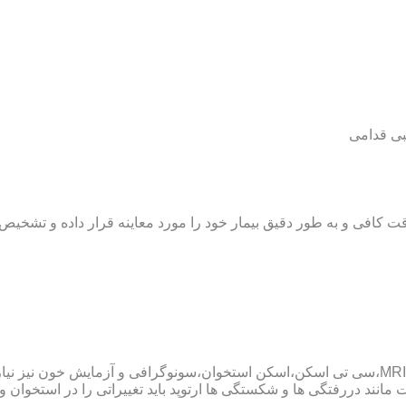
بی قدامی
ت کافی و به طور دقیق بیمار خود را مورد معاینه قرار داده و تشخیص
پزشک ارتوپد همچنین ممکن است برای داشتن یک تشخیص درست به MRI،سی تی اسکن،اسکن استخوان،سو
ند دررفتگی ها و شکستگی ها ارتوپد باید تغییراتی را در استخوان و مف