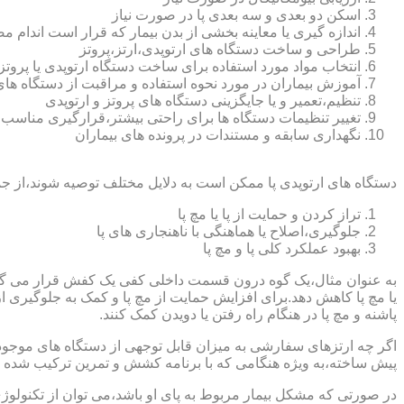
اسکن دو بعدی و سه بعدی پا در صورت نیاز
اندازه گیری یا معاینه بخشی از بدن بیمار که قرار است اندام
طراحی و ساخت دستگاه های ارتوپدی،ارتز،پروتز
انتخاب مواد مورد استفاده برای ساخت دستگاه ارتوپدی یا پروتز
آموزش بیماران در مورد نحوه استفاده و مراقبت از دستگاه ها
تنظیم،تعمیر و یا جایگزینی دستگاه های پروتز و ارتوپدی
تغییر تنظیمات دستگاه ها برای راحتی بیشتر،قرارگیری مناسب
نگهداری سابقه و مستندات در پرونده های بیماران
دستگاه های ارتوپدی پا ممکن است به دلایل مختلف توصیه شوند،از جم
تراز کردن و حمایت از پا یا مچ پا
جلوگیری،اصلاح یا هماهنگی با ناهنجاری های پا
بهبود عملکرد کلی پا و مچ پا
به عنوان مثال،یک گوه درون قسمت داخلی کفی یک کفش قرار می گیرد تا
یا مچ پا کاهش دهد.برای افزایش حمایت از مچ پا و کمک به جلوگیری 
پاشنه و مچ پا در هنگام راه رفتن یا دویدن کمک کنند.
اگر چه ارتزهای سفارشی به میزان قابل توجهی از دستگاه های موجود در
پیش ساخته،به ویژه هنگامی که با برنامه کشش و تمرین ترکیب شده باش
در صورتی که مشکل بیمار مربوط به پای او باشد،می توان از تکنولوژی