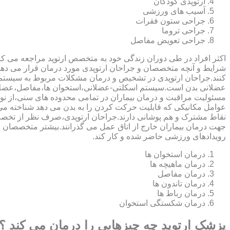
ارتوپدی کودکان
آسیب های ورزشی
جراحی ستون فقرات
جراحی تروما
جراحی تعویض مفاصل
اکثر افراد در طی دوران زندگی خود به متخصص ارتوپد مراجعه می کنند
شرایط و آنچه متخصصان و جراحان ارتوپدی مورد درمان قرار می د
کنند.جراحان ارتوپدی در تشخیص و درمان مشکلات مربوط به سیستم
عضلانی بدن است.سیستم اسکلتی-عضلانی،استخوان ها،مفاصل،عضلات
مسئولیت مراقبت و درمان بیماران در تمامی محدوده های سنی،از نوزا
عوامل مکانیکی که قابلیت حرکت کردن را به بدن می دهد شناخته 
نقاط مشترک و هم پوشانی دارند.جراحان ارتوپدی،صرف نظر از تخصص 
جهت درمان بیماران خارج از اتاق عمل می گذرانند.بیشتر متخصصان
رویدادهای ورزشی حاضر شده و کار کند.
درمان استخوان ها
درمان ماهیچه ها
درمان مفاصل
درمان تاندون ها
درمان رباط ها
درمان شکستگی استخوان
پزشک ارتوپد چه چیزهایی را درمان می کند ؟