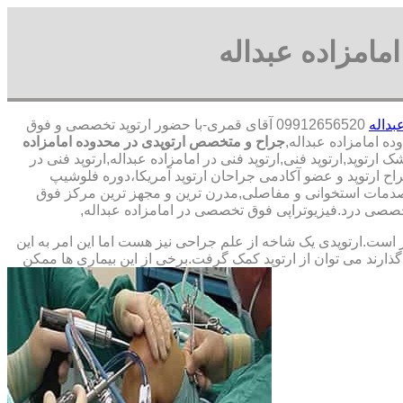
مامزاده عبداله
بداله
09912656520 آقای قمری-با حضور ارتوپد تخصصی و فوق
جراح و متخصص ارتوپدی در محدوده امامزاده
توپد,ارتوپد فنی,ارتوپد فنی در امامزاده عبداله,ارتوپد فنی در
راح ارتوپد و عضو آکادمی جراحان ارتوپد آمریکا،دوره فلوشیپ
صدمات استخوانی و مفاصلی,مدرن ترین و مجهز ترین مرکز فوق
 تخصصی درد.فیزیوتراپی فوق تخصصی در امامزاده عبداله,
ت.ارتوپدی یک شاخه از علم جراحی نیز هست اما این امر به این
ارند می توان از ارتوپد کمک گرفت.برخی از این بیماری ها ممکن