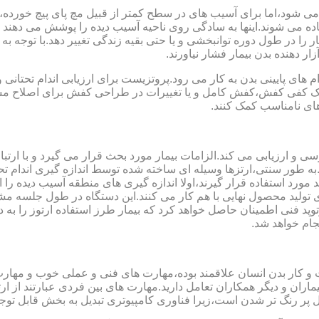
می شود،اما برای آسیب های در سطح کمتر از قبیل مچ پای پیچ خورده
فاده می شوند.اینها به سادگی روی ناحیه آسیب دیده را پوشش می ده
 را در طول دوره توانبخشی و یا حتی بقیه زندگی تغییر دهد.با توجه به 
ر دهنده بدن بیمار فشار نیاورند.
 های پایینی بدن به کار می رود.پروتزیست برای ارزیابی اندام تحتانی 
ت یک کفی کفش،کفش کامل و یا تغییرات در طراحی کفش برای اصلاح مسا
ای نامناسب کمک کنند.
سی و ارزیابی می کند.الزامات بیمار مورد بحث قرار می گیرد و با ارتب
به طور سنتی،ارتزها وسیله ای ساخته شده توسط اندازه گیری اندام تح
 های مدل سازی کامپیوتری مانند CAD و CAM می توانند مورد استفاده قرار گیرند،اولا اندازه گیری
ای تولید محصول نهایی با هم کار می کنند.این دستگاه در طول جلسه م
د فنی اطمینان حاصل خواهد کرد که بیمار طرز استفاده ارتوز را به 
جام خواهد شد.
کت و کار بدن انسان علاقمند بوده،مهارت های فنی و عملی خوب و مها
یماران و دیگر همکاران تعامل دارید.مهارت های بین فردی عبارتند از 