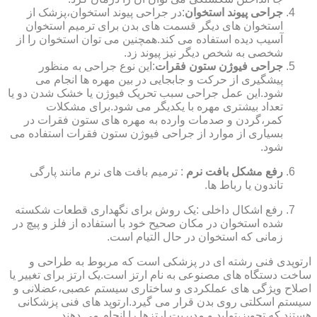
جراحی پیوند استخوان
:در جراحی پیوند استخوان،پزشک از
استخوان های دیگر قسمت های بدن برای ترمیم استخوان
آسیب دیده استفاده می کند.همچنین می توان استخوان را از
شخصی به شخص دیگر نیز پیوند زد.
جراحی فیوژن ستون فقرات
:این نوع جراحی به منظور
پیشگیری از حرکت و جابجایی در بین مهره ها انجام می
شود.این عمل جراحی سبب تحریک فیوژن یا خشک شدن دو یا
تعداد بیشتری مهره با یکدیگر می شود.برای مشکلات
کمر،گردن و صدمات وارده به مهره های ستون فقرات در
بسیاری از موارد از جراحی فیوژن ستون فقرات استفاده می
شود.
رفع مشکل بافت نرم
: ترمیم بافت های نرم مانند پارگی
تاندون یا رباط ها.
رفع اشکال داخلی :یک روش برای نگهداری قطعات شکسته
شده استخوان در مکان صحیح خود با استفاده از فلز و پیچ در
زمانی که استخوان در حال التیام است.
ارتوپدی فنی رشته ای در پزشکی است که مربوط به طراحی و
ساخت دستگاه های مصنوعی به نام ارتز است.یک ارتز برای تغییر یا
اصلاح ویژگی های عملکردی و ساختاری سیستم عصبی،عضلانی و
سیستم اسکلتی روی بدن قرار می گیرد.ارتوپد های فنی پزشکانی
هستند که تجویز،تولید و مدیریت ارتزها را انجام می دهند.