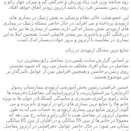
رود.چنانچه وزن فرد زیاد،ورزش و تحرکش کم و میزان چهار زانو و
روی زمین نشستن فرد زیاد باشد،آرتروز زودتر اتفاق خواهد افتاد.
این عضو هیئت عالی نظام پزشکی به نقش ژنتیک در بیماری های
ارتوپدی پرداخته و می افزاید: در حال حاضر مسئله ژنتیک در بیماری
های ارتوپدی نقش بسیار اندکی دارند.بعضی از بیماری ها نیز مانند
دررفتگی لگن و پاچنبری نیز بیشتر فامیلی است؛ همچنین ابتلا به این
بیماری در مقایسه با آرتروز و بروز حوادث،بسیار اندک است.
شایع ترین مشکل ارتوپدی در زنان
بر اساس گزارش سایت پلیس،درد مفاصل زانو،بیشترین درد
مفاصل در میان افراد مختلف به شمار می رود که شیوه نشستن
روی زمین،برخاستن و همچنین افزایش سن،از عوامل تاثیرگذار بر
این موضوع هستند.
حسین فراهینی،رئیس بخش آموزشی ارتوپدی بیمارستان رسول
اکرم(ص) نیز استئوآرتریت یا آرتروز(ساییدگی مفاصل)،دفرمیته ها
مانند زانوی پرانتزی،ضربدری و ساییدگی کشکک(در جوان ها به ویژه
خانم ها) را شایع ترین بیماری های زانو در ارتوپدی نام برده و می
گوید: آرتروز شایع ترین بیماری ارتوپدی به حساب می آید.به طور
معمول آرتروز در مفاصل هیپ یا لگن،زانو و شانه رخ می دهد که
معمولا در خانم ها از سن 55 سالگی و در آقایان از سن 65 سالگی
نمایان می شود؛ در حال حاضر عوامل جغرافیایی در آرتروز مفاصل