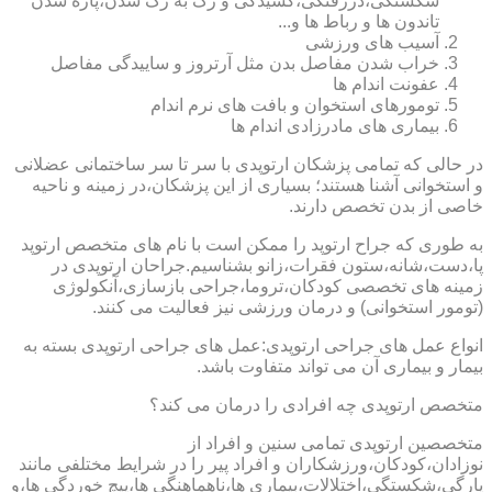
شکستگی،دررفتگی،کشیدگی و رگ به رگ شدن،پاره شدن
تاندون ها و رباط ها و...
آسیب های ورزشی
خراب شدن مفاصل بدن مثل آرتروز و ساییدگی مفاصل
عفونت اندام ها
تومورهای استخوان و بافت های نرم اندام
بیماری های مادرزادی اندام ها
در حالی که تمامی پزشکان ارتوپدی با سر تا سر ساختمانی عضلانی
و استخوانی آشنا هستند؛ بسیاری از این پزشکان،در زمینه و ناحیه
خاصی از بدن تخصص دارند.
به طوری که جراح ارتوپد را ممکن است با نام های متخصص ارتوپد
پا،دست،شانه،ستون فقرات،زانو بشناسیم.جراحان ارتوپدی در
زمینه های تخصصی کودکان،تروما،جراحی بازسازی،آنکولوژی
(تومور استخوانی) و درمان ورزشی نیز فعالیت می کنند.
انواع عمل های جراحی ارتوپدی:عمل های جراحی ارتوپدی بسته به
بیمار و بیماری آن می تواند متفاوت باشد.
متخصص ارتوپدی چه افرادی را درمان می کند؟
متخصصین ارتوپدی تمامی سنین و افراد از
نوزادان،کودکان،ورزشکاران و افراد پیر را در شرایط مختلفی مانند
پارگی،شکستگی،اختلالات،بیماری ها،ناهماهنگی ها،پیچ خوردگی ها،و