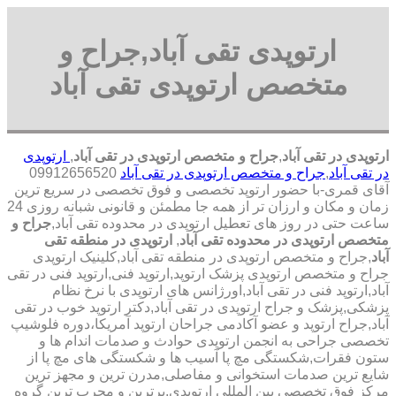
ارتوپدی تقی آباد,جراح و
متخصص ارتوپدی تقی آباد
ارتوپدی در تقی آباد
,
جراح و متخصص ارتوپدی در تقی آباد
,
ارتوپدی
در تقی آباد
,
جراح و متخصص ارتوپدی در تقی آباد
09912656520
آقای قمری-با حضور ارتوپد تخصصی و فوق تخصصی در سریع ترین
زمان و مکان و ارزان تر از همه جا مطمئن و قانونی شبانه روزی 24
ساعت حتی در روز های تعطیل ارتوپدی در محدوده تقی آباد,
جراح و
متخصص ارتوپدی در محدوده تقی آباد
,
ارتوپدی در منطقه تقی
آباد
,جراح و متخصص ارتوپدی در منطقه تقی آباد,کلینیک ارتوپدی
جراح و متخصص ارتوپدی پزشک ارتوپد,ارتوپد فنی,ارتوپد فنی در تقی
آباد,ارتوپد فنی در تقی آباد,اورژانس های ارتوپدی با نرخ نظام
پزشکی,پزشک و جراح ارتوپدی در تقی آباد,دکتر ارتوپد خوب در تقی
آباد,جراح ارتوپد و عضو آکادمی جراحان ارتوپد آمریکا،دوره فلوشیپ
تخصصی جراحی به انجمن ارتوپدی حوادث و صدمات اندام ها و
ستون فقرات,شکستگی مچ پا آسیب ها و شکستگی های مچ پا از
شایع ترین صدمات استخوانی و مفاصلی,مدرن ترین و مجهز ترین
مرکز فوق تخصصی بین المللی ارتوپدی.برترین ‏و ‏مجرب ‏ترین ‏گروه