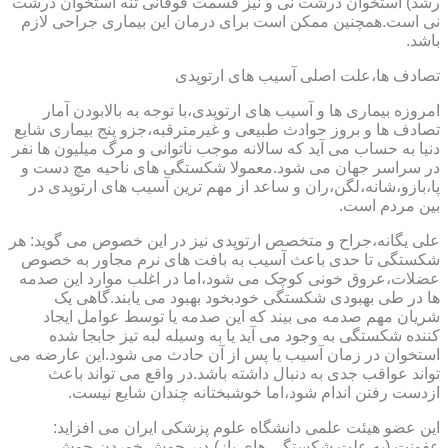
رشد) استخوان درشت نی و نیز قسمت فوقانی تنه استخوان درشت
نی است.همچنین ممکن است برای درمان این بیماری جراحی لازم
باشد.
تصادف ها،علت اصلی آسیب های ارتوپدی
امروزه بیماری ها و آسیب های ارتوپدی،با توجه به بالابودن آمار
تصادف ها و بروز حوادث طبیعی و غیرمترقبه،جزو پنج بیماری شایع
دنیا به حساب می آید که سالانه موجب ناتوانی و مرگ میلیون ها نفر
در سراسر جهان می شود.معمولا شکستگی های ناحیه مچ دست و
پا،بازو،شانه،لگن،ران و ساعد از مهم ترین آسیب های ارتوپدی در
بین مردم است.
علی یگانه،جراح و متخصص ارتوپدی نیز در این خصوص می گوید: هر
شکستگی تا حدی باعث آسیب به بافت های نرم مجاور به خصوص
عضلات،عروق خونی کوچک می شود،اما در اغلب موارد این صدمه
ها در طی بهبودی شکستگی خودبخود بهبود می یابند.گاهی یک
شریان مهم صدمه می بیند که این صدمه یا توسط عوامل ایجاد
کننده شکستگی به وجود می آید یا به وسیله لبه تیز جابجا شده
استخوان در زمان آسیب یا پس از آن حادث می شود.این عارضه می
تواند عواقب جدی به دنبال داشته باشد.در واقع می تواند باعث
ازدست رفتن اندام شود،اما خوشبختانه چندان شایع نیست.
این عضو هیئت علمی دانشگاه علوم پزشکی ایران می افزاید:
عفونت (به علت شکستگی های باز)،دیر جوش خوردن،جوش