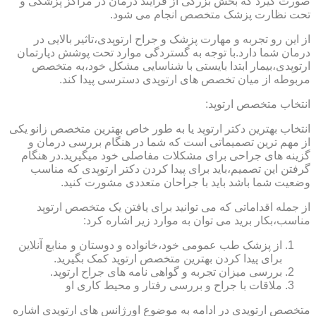
صورت گیرد که بخش بزرگی از فرایند درمان در مراکز پزشکی و
تحت نظارت پزشک متخصص انجام می شود.
از این رو تجربه و مهارت پزشک و جراح ارتوپدی،تاثیر بالایی در
درمان شما دارد.با توجه به گستردگی موارد تحت پوشش دپارتمان
ارتوپدی،بیمار ابتدا بایستی با شناسایی مشکل خود،به متخصص
مربوطه از میان تخصص های ارتوپدی دسترسی پیدا کند.
انتخاب متخصص ارتوپد:
انتخاب بهترین دکتر ارتوپد یا به طور خاص بهترین متخصص زانو یکی
از مهم ترین تصمیماتی است که شما در هنگام بررسی درمان و
گزینه های جراحی برای مشکلات مفاصلی خود میگیرید.در هنگام
گرفتن این تصمیم،باید برای پیدا کردن دکتر ارتوپدی که مناسب
وضعیت شما باشد باید با جراحان متعددی مشورت کنید.
از جمله اقداماتی که می توانید برای یافتن یک متخصص ارتوپد
مناسب،بکار برید می توان به موارد زیر اشاره کرد:
از پزشک طب عمومی خود،خانواده و دوستان و منابع آنلاین
برای پیدا کردن بهترین متخصص ارتوپد کمک بگیرید.
بررسی میزان تجربه و گواهی نامه های جراح ارتوپد.
ملاقات با جراح و بررسی رفتار و محیط کاری او
متخصص ارتوپدی در ادامه به موضوع اورژانس های ارتوپدی اشاره