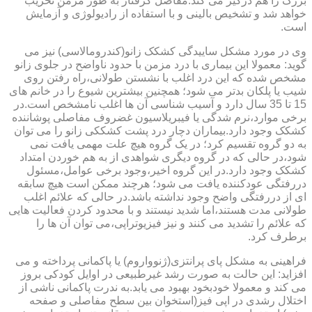
بزرگ را هم درگیر می کند.مفاصل گرفتار به طور مزمن تخریب
خواهد شد و تشخیص بالینی و با استفاده از رادیولوژی و آزمایش
است.
وی در مورد مشکل ساییدگی کشکک زانو(کندرومالاسی) نیز می
گوید: معمولا این بیماری با درد مزمن با حدود ناواضح در جلوی زانو
مشخص شده که این درد اغلب با نشستن طولانی،راه رفتن روی
شیب یا پلکان بدتر می شود؛ همچنین بیشترین شیوع را در خانم های
15 تا 35 سال دارد و آسیب شناسی آن ها اغلب نامشخص است.در
برخی موارد،نرم شدگی یا فیبریلاسیون غضروف مفاصلی پوشاننده
کشکک وجود دارد.بیماران دچار درد پشت کشککی زانو را می توان
به دو گروه تقسیم کرد؛ در یک گروه هیچ علت مهمی یافت نمی
شود،در حالی که در گروه دیگری شواهدی از به هم خوردن امتداد
کشکک وجود دارد.در این گروه اخیر،وجود برخی عوامل،مسئول
دررفتگی عودکننده یافت می شود؛ هرچند ممکن است هیچ سابقه
ای از دررفتگی واضح وجود نداشته باشد.در حالی که علائم اغلب
طولانی مدت هستند،اما شدید نیستند و با محدود کردن فعالیت هایی
که علائم را تشدید می کنند و نیز فیزیوتراپی،می توان آن ها را
برطرف کرد.
فراهینی به مشکل پای پرانتزی(ژنوواروم) یا پاکمانی پرداخته و می
افزاید: این حالت به صورت رشد غیرطبیعی در اوایل کودکی بروز
می کند و معمولا خودبخود بهبود می یابد.به ندرت پاکمانی ناشی از
اختلال رشدی در اپی فیز(استخوان بین سطح مفاصلی و صفحه