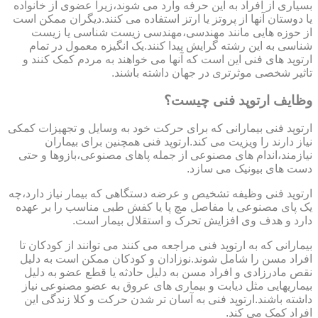
بسیاری از افراد به این حرفه وارد می شوند،زیرا عضوی از خانواده
یا دوستان آنها از پروتز یا ارتز استفاده می کنند.دیگران ممکن است
از حوزه هایی مانند مهندسی،مهندسی زیست شناسی یا زیست
شناسی به این رشته گرایش پیدا کنند.یک انگیزه معمول در تمام
ارتوپد های فنی این است که آنها می خواهند به مردم کمک کنند و
تاثیر شخصی موثرتری در جهان داشته باشند.
وظایف ارتوپد فنی چیست؟
ارتوپد فنی بیمارانی که برای حرکت خود به وسایل و تجهیزات کمکی
نیاز دارند را ویزیت می کند.ارتوپد فنی همچنین برای بیماران
نیازمند،اندام های مصنوعی از جمله پاهای مصنوعی،بازوها و حتی
دست های بیونیک می سازد.
ارتوپد فنی وظیفه تشخیص و عرضه دستگاهی که بیمار نیاز دارد،چه
یک پای مصنوعی یا مفاصل مچ پا یا کفش طبی مناسب را بر عهده
دارد و هدف وی افزایش تحرک و استقلال بیمار است.
بیمارانی که به ارتوپد فنی مراجعه می کنند می توانند از کودکان تا
افراد مسن را شامل شوند.نوزادان و کودکان ممکن است به دلیل
نقص مادرزادی و افراد مسن به دلیل حادثه یا قطع عضو به دلیل
بیماریهایی مثل دیابت و بیماری های عروق به عضو مصنوعی نیاز
داشته باشند.ارتوپد فنی به آسان تر شدن حرکت و کلا زندگی این
افراد کمک می کند.