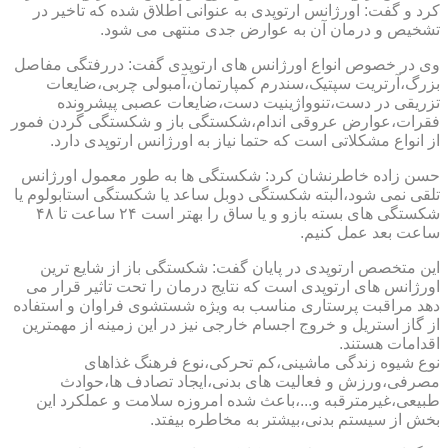
کرد و گفت: اورژانس ارتوپدی به عنوانی اطلاق شده که تاخیر در
تشخیص و درمان آن به عوارض جدی منتهی می شود.
وی در خصوص انواع اورژانس های ارتوپدی گفت: دررفتگی مفاصل
بزرگ،آرتریت سپتیک،سندرم کمپارتمان،آمبولی چربی،ضایعات
تزریقی در دست،تنوواژینیت دست،ضایعات عصبی پیشرونده
فقرات،عوارض عروقی اندام،شکستگی باز و شکستگی گردن فمور
از انواع مشکلاتی است که حتما نیاز به اورژانس ارتوپدی دارد.
حسن زاده خاطرنشان کرد: شکستگی ها به طور معمول اورژانس
تلقی نمی شود،البته شکستگی دوبل ساعد یا شکستگی استابولوم یا
شکستگی های بسته بازو و یا ساق را بهتر است ۲۴ ساعت تا ۴۸
ساعت بعد عمل کنیم.
این متخصص ارتوپدی در پایان گفت: شکستگی باز از شایع ترین
اورژانس های ارتوپدی است که نتایج درمان را تحت تاثیر قرار می
دهد مراقبت پرستاری مناسب به ویژه شستشوی فراوان و استفاده
از گاز استریل و خروج اجسام خارجی نیز در این زمینه از مهمترین
اقدامات هستند.
نوع شیوه زندگی ماشینی،کم تحرکی،نوع فرهنگ غذاهای
مصرفی،ورزش و فعالیت های بدنی،ایجاد تصادف ها،حوادث
طبیعی،غیرمترقبه و...،باعث شده امروزه سلامت و عملکرد این
بخش از سیستم بدنی،بیشتر به مخاطره بیفتد.