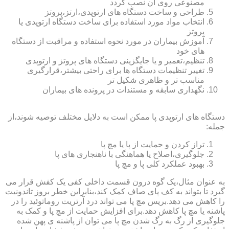
مصنوعی روی آن نصب گردد
طراحی و ساخت دستگاه های ارتوپدی،ارتز،پروتز
انتخاب مواد مورد استفاده برای ساخت دستگاه ارتوپدی یا
پروتز
آموزش بیماران در مورد نحوه استفاده و مراقبت از دستگاه
های خود
تنظیم،تعمیر و یا جایگزینی دستگاه های پروتز و ارتوپدی
تغییر تنظیمات دستگاه ها برای راحتی بیشتر،قرارگیری
مناسب تر و ظاهری شکیل تر
نگهداری سابقه و مستندات در پرونده های بیماران
دستگاه های ارتوپدی پا ممکن است به دلایل مختلف توصیه شوند،از
جمله:
تراز کردن و حمایت از پا یا مچ پا
جلوگیری،اصلاح یا هماهنگی با ناهنجاری های پا
بهبود عملکرد کلی پا و مچ پا
به عنوان مثال،یک گوه درون قسمت داخلی کفی یک کفش قرار می
گیرد تا بتواند به کف پای صاف کمک کند،بنابراین خطر بروز تاندونیت
را کاهش می دهد.بریس مچ پا می تواند درد آرتریت روماتوئید را در
پاشنه یا مچ پا کاهش دهد.برای افزایش حمایت از مچ پا و کمک به
جلوگیری از رگ به رگ شدن مچ پا می توان از پاشنه ی پهن شده