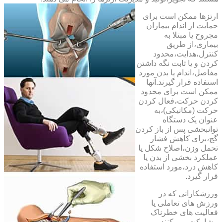
ارتزها ممکن است برای
حمایت از اندام بیماران
مجروح یا مبتلا به
بیماری،از طریق
کنترل،هدایت،محدود
کردن و یا ثابت نگه داشتن
مفاصل،اندام یا بدن مورد
استفاده قرار گیرند.آنها
ممکن است برای محدود
کردن حرکت،فعال کردن
حرکت (مکانیکی)،به
عنوان یک دستگاه
توانبخشی پس از باز کردن
گچ،برای کاهش فشار
تحمل وزن،اصلاح شکل یا
عملکرد بخشی از بدن یا
کاهش درد،مورد استفاده
قرار گیرد.
ورزشکارانی که در
ورزش های تعاملی یا
فعالیت های خطرناک
مشارکت می کنند،می