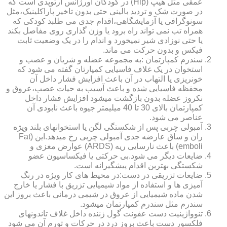
عمقی مثل هیپ (Hip) در کودکان اورژانس ارتوپدی است که
در صورت شک و تردید بالینی حتی بدون تاخیر پاراکلینیک،مثل
سونوگرافی یا آزمایشگاهی،اقدام جدی می طلبد کودکی که
همراه تب نمی تواند راه برود یا وزن گذاری روی مفاصل بکند
یا حتی نوزادی شیر نمیخورد و اندام را در یک وضعیت ثابت
فیکس و بدون حرکت می ماند.
سندرم کمپارتمان :به مجموعه عضله و شریان و عصب و
استخوان در یک غلاف فاسیایی کمپارتان گفته می شود که
خونریزی یا التهاب در آن باعث افزایش فشار داخل آن
محفظه فاسیایی شده و باعث آسیب به حیات عصب،عروق و
نکروز عضله بدون بازگشت میشود افزایش فشار داخل
کمپارتمان بالای 30 تا 40 میلیمتر جیوه باعث نابودی آن
عناصر می شود.
آمبولی چربی پس از شکستگی لگن یا استخوانهای بلند ویژه
ران و ساق عارضه جدی آمبولی چربی رخ میدهد.این (Fat
emboli) باعث نارسایی ریه (ARDS) عوارض مغزی و
ضایعات دیگر می شود.بی حرکتی یا فیکساسیون عضو
شکستگی بهترین اقدام پیشگیرانه است.
ضایعات تزریقی در دست:در محیط های کار ویژه در رنگ
آمیزی ها و استفاده از مواد شیمیایی تزریق با فشار یا خارج
شدن ماده شیمیایی از عروق در شیمی درمانی باعث بروز این
سندرم مثل سندرم کمپارتمان میشود.
تنوواژینیت دست عفونت گول زننده داخل غلاف تاندونهای
فلکسور دست باعث بروز درد در حرکات و تورم آن می شود