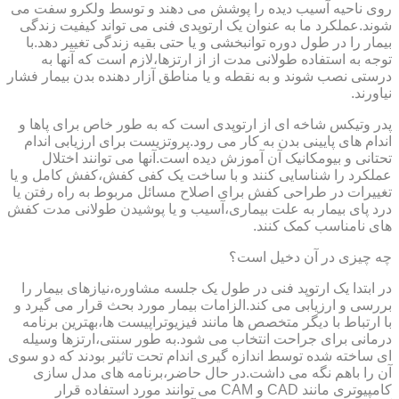
روی ناحیه آسیب دیده را پوشش می دهند و توسط ولکرو سفت می
شوند.عملکرد ما به عنوان یک ارتوپدی فنی می تواند کیفیت زندگی
بیمار را در طول دوره توانبخشی و یا حتی بقیه زندگی تغییر دهد.با
توجه به استفاده طولانی مدت از از ارتزها،لازم است که آنها به
درستی نصب شوند و به نقطه و یا مناطق آزار دهنده بدن بیمار فشار
نیاورند.
پدر وتیکس شاخه ای از ارتوپدی است که به طور خاص برای پاها و
اندام های پایینی بدن به کار می رود.پروتزیست برای ارزیابی اندام
تحتانی و بیومکانیک آن آموزش دیده است.آنها می توانند اختلال
عملکرد را شناسایی کنند و با ساخت یک کفی کفش،کفش کامل و یا
تغییرات در طراحی کفش برای اصلاح مسائل مربوط به راه رفتن یا
درد پای بیمار به علت بیماری،آسیب و یا پوشیدن طولانی مدت کفش
های نامناسب کمک کنند.
چه چیزی در آن دخیل است؟
در ابتدا یک ارتوپد فنی در طول یک جلسه مشاوره،نیازهای بیمار را
بررسی و ارزیابی می کند.الزامات بیمار مورد بحث قرار می گیرد و
با ارتباط با دیگر متخصص ها مانند فیزیوتراپیست ها،بهترین برنامه
درمانی برای جراحت انتخاب می شود.به طور سنتی،ارتزها وسیله
ای ساخته شده توسط اندازه گیری اندام تحت تاثیر بودند که دو سوی
آن را باهم نگه می داشت.در حال حاضر،برنامه های مدل سازی
کامپیوتری مانند CAD و CAM می توانند مورد استفاده قرار