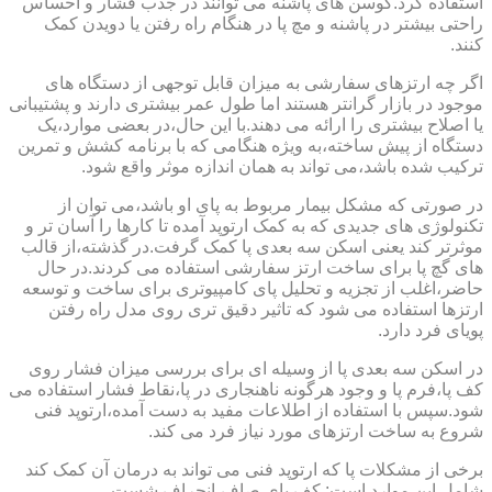
استفاده کرد.کوسن های پاشنه می توانند در جذب فشار و احساس
راحتی بیشتر در پاشنه و مچ پا در هنگام راه رفتن یا دویدن کمک
کنند.
اگر چه ارتزهای سفارشی به میزان قابل توجهی از دستگاه های
موجود در بازار گرانتر هستند اما طول عمر بیشتری دارند و پشتیبانی
یا اصلاح بیشتری را ارائه می دهند.با این حال،در بعضی موارد،یک
دستگاه از پیش ساخته،به ویژه هنگامی که با برنامه کشش و تمرین
ترکیب شده باشد،می تواند به همان اندازه موثر واقع شود.
در صورتی که مشکل بیمار مربوط به پای او باشد،می توان از
تکنولوژی های جدیدی که به کمک ارتوپد آمده تا کارها را آسان تر و
موثرتر کند یعنی اسکن سه بعدی پا کمک گرفت.در گذشته،از قالب
های گچ پا برای ساخت ارتز سفارشی استفاده می کردند.در حال
حاضر،اغلب از تجزیه و تحلیل پای کامپیوتری برای ساخت و توسعه
ارتزها استفاده می شود که تاثیر دقیق تری روی مدل راه رفتن
پویای فرد دارد.
در اسکن سه بعدی پا از وسیله ای برای بررسی میزان فشار روی
کف پا،فرم پا و وجود هرگونه ناهنجاری در پا،نقاط فشار استفاده می
شود.سپس با استفاده از اطلاعات مفید به دست آمده،ارتوپد فنی
شروع به ساخت ارتزهای مورد نیاز فرد می کند.
برخی از مشکلات پا که ارتوپد فنی می تواند به درمان آن کمک کند
شامل این موارد است: کف پای صاف،انحراف شست