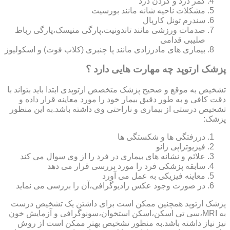
کمر درد و گردن درد
مشکلات ناحیه شانه مانند بورسیت
سندرم تونل کارپال
صدمات ورزشی مانند تاندونیت،پارگی منیسک،پارگی رباط
صلیبی قدامی
بیماری های مادرزادی مانند پا چنبری (کلاب فوت) و اسکولیوز
پزشک ارتوپد چه مهارت هایی دارد ؟
تشخیص به موقع و صحیح پزشک متخصص ارتوپدی ابتدا باید بتواند با
دقت کافی و به طور دقیق بیمار خود را مورد معاینه قرار داده و
تشخیص درستی از بیماری و ناراحتی وی داشته باشد.به این منظور
پزشک:
دررفتگی ها و شکستگی ها
فیزیوتراپی زانو
علائم و نشانه های بیماری در فرد را از وی سوال می کند
سابقه پزشکی فرد را مورد بررسی قرار می دهد
معاینه فیزیکی به عمل می آورد
در صورت وجود عکس رادیوگرافی،آن را بررسی می‎ نماید
پزشک ارتوپد همچنین ممکن است برای داشتن یک تشخیص درست
به MRI،سی تی اسکن،اسکن استخوان،سونوگرافی و آزمایش خون
نیز نیاز داشته باشد.به منظور تشخیص بهتر ممکن است از روش