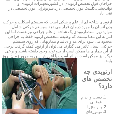
‏جراحان ‏فوق ‏تخصص ‏ارتوپدی ‏در ‏کشور.تجهیزات ارتوپدی و
توانبخشی.کلینیک فوق تخصصی درد.فیزیوتراپی فوق تخصصی در
تقی آباد,
ارتوپدی شاخه ای از علم پزشکی است که سیستم اسکلت و حرکت
بدن انسان را مورد درمان قرار می دهد.سیستم حرکتی شامل
موارد زیر است.ارتوپدی یک شاخه از علم جراحی نیز هست اما این
امر به این معنا نیست که وظیفه متخصص ارتوپد فقط به جراحی
محدود می شود.برای مداوای تمام بیماریهایی که روی سیستم
حرکتی انسان تاثیر می گذارند می توان از ارتوپد کمک گرفت.برخی
از این بیماری ها ممکن است از بدو تولد وجود داشته باشند و برخی
دیگر نیز ممکن است بر اثر آسیب یا افزایش سن به مرور زمان بروز
یابند.
ارتوپدی چه
تخصص های
دارد؟
دست و اندام
فوقانی
پا و مچ پا
تومورهای