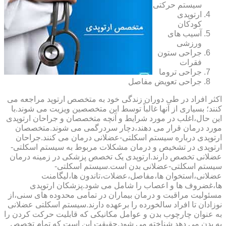
سیستم حرکتی
ارتوپدی
کودکان
آسیب های
ورزشی
جراحی ستون
فقرات
جراحی تروما
جراحی تعویض مفاصل
اکثر افراد در طی دوران زندگی خود به متخصص ارتوپد مراجعه می
کنند؛ بسیاری از آنها غالباً توسط این متخصصین ویزیت می شوند.با
این حال،اغلب در مورد شرایط و آنچه متخصصان و جراحان ارتوپدی
مورد درمان قرار می دهند،دچار سردرگمی می شوند.متخصصان
ارتوپدی درباره سیستم اسکلتی-عضلانی درمان می کنند.جراحان
ارتوپدی در تشخیص و درمان مشکلات مربوط به سیستم اسکلتی-
عضلانی تخصص دارند.ارتوپدی یک تخصص پزشکی در زمینه درمان
سیستم اسکلتی-عضلانی بدن است.سیستم اسکلتی-
عضلانی،استخوان ها،مفاصل،عضلات،تاندون ها،لیگامنت
ها،غضروف ها و اعصاب را شامل می شود.پزشکان ارتوپدی
مسئولیت مراقبت و درمان بیماران در تمامی محدوده های سنی،از
نوزادان تا افراد سالخورده را برعهده دارند.سیستم اسکلتی عضلانی
به عنوان چارچوب بدن و عوامل مکانیکی که قابلیت حرکت کردن را
به بدن می دهد شناخته می شود.حقیقت این است که تمام تخصص