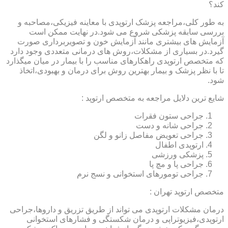
کند؟
به طور کلی،مراجعه پزشک ارتوپدی با معاینه فیزیکی،مصاحبه و
بررسی سابقه پزشکی شروع می شود.در نهایت ممکن است
آزمایش های بیشتری مانند آزمایش خون و تصویربرداری صورت
گیرد.در بسیاری از مشکلات،روش های درمانی متعددی وجود دارد
که متخصص ارتوپدی راهکارهای مناسب را با بیمار در میان میگذارد
تا با نظر پزشک و بیمار بهترین روش برای درمان و بهبودی،اتخاذ
شود.
شایع ترین دلایل مراجعه به متخصص ارتوپد :
جراحی ستون فقرات
جراحی شانه و دست
جراحی تعویض مفاصل زانو و لگن
ارتوپدی اطفال
پزشکی ورزشی
جراحی پا و مچ پا
جراحی تومورهای استخوانی و نسج نرم
متخصص ارتوپد تهران :
درمان مشکلات ارتوپدی می تواند از طریق تزریق و داروها،جراحی
ارتوپدی،فیزیوتراپی و درمان شکستگی و فشارهای استخوانی