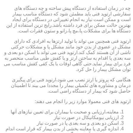
چه در زمان استفاده از دستگاه پیش ساخته و چه دستگاه های
سفارشی ارتوپد فنی باید مطمئن شود که دستگاه مناسب بیمار
است و ممکن است نیاز به انجام تغییراتی در دستگاه برای ایجاد
بهترین حالت ممکن برای فرد داشته باشد.رایج ترین استفاده از این
دستگاه ها برای مشکلات پا،مچ پا،زانو و ستون فقرات است.
ارتوپد فنی همچنین می تواند با تولید ارتزها به افرادی که دارای
مشکل در عضوی از بدن خود مانند مشکل پا و مشکلات حرکتی
ناشی از آن هستند کمک کند.ارتوپد فنی می تواند با اسکن دو بعدی و
سه بعدی پا اقدام به ساختن ارتز و یا کفش طبی مناسب منحصر به
فرد برای بیمار نماید.حتی گاهی اوقات با یک کفی کفش مناسب می
توان مشکل بیمار را حل کرد.
هنگامی که پروتز یا ارتز نصب می شود،ارتوپد فنی برای پیگیری
درمان و مشاوره های تکمیلی بیمار را مجددا می بیند تا اطمینان
حاصل شود که بیمار از دستگاه راضی است.
ارتوپد های فنی معمولا موارد زیر را انجام می دهند:
معاینه،ارزیابی و صحبت با بیماران برای تعیین نیازهای آنها
ارزیابی بیومکانیکال در صورت نیاز
اسکن دو بعدی و سه بعدی پا در صورت نیاز
اندازه گیری یا معاینه بخشی از بدن بیمار که قرار است اندام