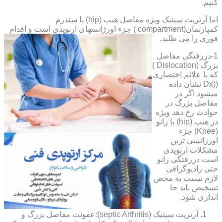
کنیم.
اما آرتریت سپتیک ویژه مفاصل هیپ (hip) یا سندرم
کمپارتمان(compartment ) جزء اورژانسهای ارتوپدی است و اقدام
فوری را می طلبد.
1-دررفتگی مفاصل
بزرگ (Dislocation )
که با علائم اختصاری
((Dx نشان داده
میشود اگر در
مفاصل بزرگ در
حوادث رخ دهد ویژه
در هیپ (hip) یا زانو
(Knee) جزء
اورژانسی ترین
مشکلات ارتوپدی
است دررفتگی زانو
حتی رادیوگرافی
لازم نیست به محض
تشخیص باید جا
اندازی شود.
آرتریت سپتیک (septic Arthritis):عفونت مفاصل بزرگ و