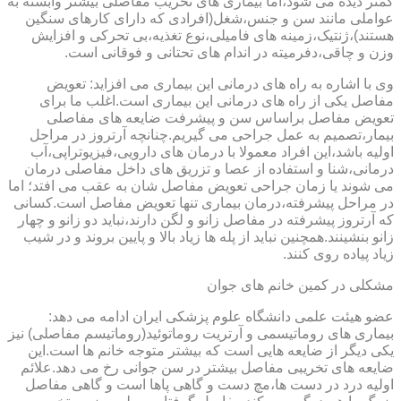
کمتر دیده می شود،اما بیماری های تخریب مفاصلی بیشتر وابسته به
عواملی مانند سن و جنس،شغل(افرادی که دارای کارهای سنگین
هستند)،ژنتیک،زمینه های فامیلی،نوع تغذیه،بی تحرکی و افزایش
وزن و چاقی،دفرمیته در اندام های تحتانی و فوقانی است.
وی با اشاره به راه های درمانی این بیماری می افزاید: تعویض
مفاصل یکی از راه های درمانی این بیماری است.اغلب ما برای
تعویض مفاصل براساس سن و پیشرفت ضایعه های مفاصلی
بیمار،تصمیم به عمل جراحی می گیریم.چنانچه آرتروز در مراحل
اولیه باشد،این افراد معمولا با درمان های دارویی،فیزیوتراپی،آب
درمانی،شنا و استفاده از عصا و تزریق های داخل مفاصلی درمان
می شوند یا زمان جراحی تعویض مفاصل شان به عقب می افتد؛ اما
در مراحل پیشرفته،درمان بیماری تنها تعویض مفاصل است.کسانی
که آرتروز پیشرفته در مفاصل زانو و لگن دارند،نباید دو زانو و چهار
زانو بنشینند.همچنین نباید از پله ها زیاد بالا و پایین بروند و در شیب
زیاد پیاده روی کنند.
مشکلی در کمین خانم های جوان
عضو هیئت علمی دانشگاه علوم پزشکی ایران ادامه می دهد:
بیماری های روماتیسمی و آرتریت روماتوئید(روماتیسم مفاصلی) نیز
یکی دیگر از ضایعه هایی است که بیشتر متوجه خانم ها است.این
ضایعه های تخریبی مفاصل بیشتر در سن جوانی رخ می دهد.علائم
اولیه درد در دست ها،مچ دست و گاهی پاها است و گاهی مفاصل