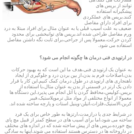
توانند از بریس های
پیشگیرانه استفاده
کنند.بریس های عملکردی
برای افراد دارای مفاصل
ضعیف به علت آسیب قبلی یا به عنوان مثال برای افراد مبتلا به درد
ورم مفاصل طراحی شده اند.بریس های توانبخشی برای محدود
کردن حرکت،معمولا پس از جراحی،برای ثابت نگه داشتن مفاصل
استفاده می شود.
در ارتوپدی فنی درمان ها چگونه انجام می شود؟
به عنوان یک ارتوپدی فنی،هدف ما این است که به بهبود حرکات
بدن،اصلاحات فرم بد بدن،از بین بردن درد و جلوگیری از ایجاد
ناهنجاری های ارتوپدی در طول درمان کمک کنیم.این کار با قرار
دادن یک ارتز در قسمتی از بدن به عنوان مثال،با استفاده از
بریس،کولیس،محافظ گردن یا آتل انجام می پذیرد.این دستگاه ها
معمولا از انواع مختلفی از مواد مثل ترموپلاستیک،فیبر
کربن،الاستیک،فلزات،اتیلن-وینیل استات و پارچه ساخته شده اند.
در شرایط جدی یا درازمدت،ارتزها به طور خاص برای یک فرد
ساخته می شود،اما برای آسیب های در سطح کمتر از قبیل مچ پای
پیچ خورده،بریس های از پیش ساخته شده که در اندازه های مختلف
در داروخانه ها در دسترس هستند استفاده می شوند.اینها به سادگی