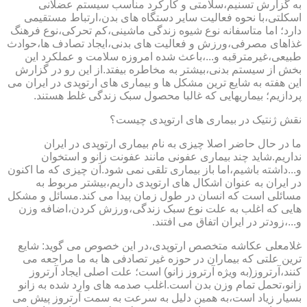
به گزارش تسنیم،سلامتی و کارکرد مناسب سیستم عضلانی
اسکلتی،با نحوه فعالیت سایر دستگاه های بدن،ارتباط مستقیمی
دارد؛ اما متاسفانه نوع شیوه زندگی ماشینی،کم تحرکی،نوع فرهنگ
غذاهای مصرفی،ورزش و فعالیت های بدنی،ایجاد تصادف ها،حوادث
طبیعی،غیرمترقبه و...،باعث شده امروزه سلامت و عملکرد این
بخش از سیستم بدنی،بیشتر به مخاطره بیفتد.از این رو در گزارش
این هفته به شایع ترین مشکل ها و بیماری های ارتوپدی در ایران می
پردازیم؛ بیماریهایی که غالبا محصول سبک زندگی غلط هستند.
نقش ژنتیک در بیماری های ارتوپدی چیست؟
ما در حال حاضر اصلا چیزی به نام بیماری ارتوپدی در ایران
نداریم.شاید چند بیماری عفونی مانند عفونت زانو و استخوان
و...داشته باشیم،اما باز بیماری تلقی نمی شود.آن چیزی که ما اکنون
در ایران به عنوان اشکال های ارتوپدی داریم،بیشتر مربوط به
مسائلی است که انسان در طول زمان پیدا می کند.مسائل و مشکل
هایی که اغلب به علت نوع سبک زندگی،ورزش کردن،اضافه وزن
و...،زودتر در ایران اتفاق می افتند.
غلامعلی عکاشه متخصص ارتوپدی،در این خصوص می گوید: شایع
ترین علتی که بیماران در حوزه غیر تصادفی ها به ما مراجعه می
کنند،آرتروز(به ویژه آرتروز زانو) است؛ علت اصلی ایجاد آرتروز
زانو،تحمل تمام وزن بدن است.اغلب صدمه های وارد شده به زانو
بسیار زیاد است،به همین دلیل به سرعت به سمت آرتروز پیش می