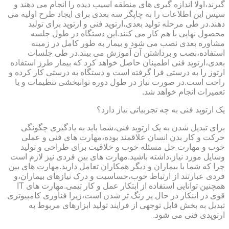
گیرند،اولا اندازه گیری های منطقه آسیب دیده را انجام می دهند و
سپس این اطلاعات را به چاپگر سه بعدی برای ایجاد طرح اولیه می
دهند.در طی مرحله تولید بعدی،ارتوپد فنی و ارتوپد برای تولید
محصول نهایی با هم کار می کنند.این دستگاه در طول جلسه
مشاوره بعدی نصب می شود و بیمار به طور کامل در زمینه
استفاده،نصب و برداشتن آن آموزش می بیند.در طی جلسات
بعدی،ارتوپد فنی اطمینان حاصل خواهد کرد که بیمار طرز استفاده
ارتوز را به درستی فرا گرفته است و دستگاه به درستی کار کرده و
راحت است.در صورت نیاز در طول دوره توانبخشی تنظیمات و یا
تعمیرات انجام خواهد شد.
یک ارتوپد فنی به چه تجربیاتی نیاز دارد؟
برای تبدیل شدن به یک ارتوپد فنی،شما باید به یادگیری چگونگی
حرکت و کار بدن انسان علاقمند بوده،مهارت های فنی و عملی
خوب و مهارت حل مسئله خوب و خلاقیت برای طراحی و تولید
وسایل مورد نیاز،داشته باشید.مهارت های بین فردی نیز لازم است
چرا که شما با بیماران و دیگر همکاران تعامل دارید.مهارت های بین
فردی عبارتند از ارتباط خوب،حساسیت و درک نیازهای بیماران،و
همچنین توانایی استفاده از ابتکار عمل و کار تیمی.مهارت های IT
قوی در اینکار در حال پر رنگ تر شدن است،زیرا فناوری کامپیوتری
تبدیل به بخش قابل توجهی از فرایند تولید ابزارهای مربوط به
ارتوپدی فنی می شود.