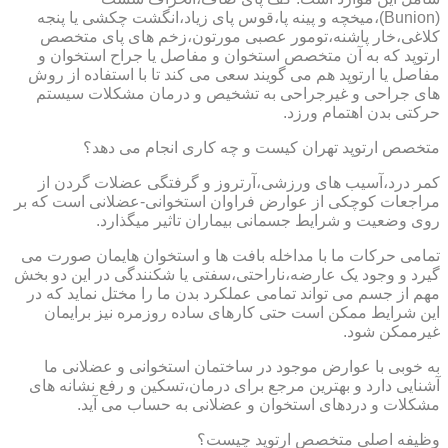
(Bunion)،میخچه و پینه پا،قوس پای زیاد،انگشت چکشی یا پنجه
کلاغی،خار پاشنه،تومور عصبی مورتون،زخم های پای متخصص
ارتوپد که به آن متخصص استخوان و مفاصل یا جراح استخوان و
مفاصل یا ارتوپد هم می گویند سعی می کند تا با استفاده از روش
های جراحی و غیرجراحی به تشخیص و درمان مشکلات سیستم
حرکتی بدن اهتمام ورزد.
متخصص ارتوپد تهران کیست و چه کاری انجام می دهد؟
کمر درد،آسیب های ورزشی،آرتروز و گرفتگی عضلات گردن از
مراجعات کوچکی از عوارض فراوان استخوانی-عضلانی است که بر
روی وضعیت و شرایط جسمانی بیماران تاثیر میگذارد.
تمامی حرکات ما با مداخله بافت ها و استخوان هایمان صورت می
گیرد و وجود یک عارضه،ناراحتی،سفتی یا شکنندگی در این دو بخش
مهم از جسم می تواند تمامی عملکرد بدن ما را مختل نماید که در
این شرایط ممکن است حتی کارهای ساده روزمره نیز برایمان
غیرممکن شود.
به خوبی با عوارض موجود در ساختمان استخوانی و عضلانی ما
آشنایی دارد و بهترین مرجع برای درمان،تسکین و رفع نشانه های
مشکلات و دردهای استخوان و عضلانی به حساب می آید.
وظیفه اصلی متخصص ارتوپد چیست؟