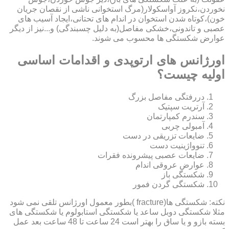
نخوردن،نکروز آواسکولار(مرگ استخوانی ناشی از نقصان جریان
خون)،کوتاه شدن استخوان در اندام های تحتانی،ایجاد آسیب های
عصبی و تاندونی،خشکی مفاصل(به دلیل چسبندگی) و...نیز از دیگر
عوارض شکستگی ها محسوب می شوند.
اورژانس های ارتوپدی و اقدامات اساسی
اولیه چیست؟
دررفتگی مفاصل بزرگ
آرتریت سپتیک
سندرم کمپارتمان
آمبولی چربی
ضایعات تزریقی در دست
تنوواژینیت دست
ضایعات عصبی پیشرونده فقرات
عوارض عروقی اندام
شکستگی باز
شکستگی گردن فمور
نکته: شکستگی ها(fracture )بطور معمول اورژانس تلقی نمی شود
مثلا شکستگی دوبل ساعد یا شکستگی استابولوم یا شکستگی های
بسته بازو و یا ساق را بهتر است 24 ساعت تا 48 ساعت بعد عمل