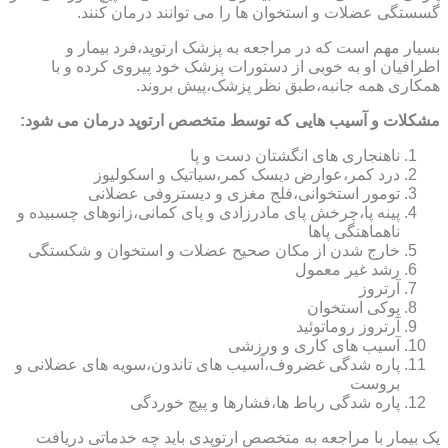
گسستگی عضلات و استخوان ها را می توانند درمان کنند.
بسیار مهم است که در مراجعه به پزشک ارتوپد،فرد بیمار و
اطرافیان او به خوبی از دستورات پزشک خود پیروی کرده و با
همکاری همه جانبه،طبق نظر پزشک،پیش بروند.
مشکلات و آسیب هایی که توسط متخصص ارتوپد درمان می شود:
ناهنجاری های انگشتان دست و پا
درد کمر،عوارض دیسک کمر،سیاتیک و اسکولیوز
تومور استخوانی،فلج مغزی و دیستروفی عضلانی
پینه پا،چرخش پای مادرزادی و پای کمانی،زانوهای چسبیده و
ناهماهنگی پاها
خارج شدن از مکان صحیح عضلات و استخوان و شکستگی
رشد غیر معمول
آرتروز
پوکی استخوان
آرتروز روماتوئید
آسیب های کاری و ورزشی
پاره شدگی غضروف،آسیب های تاندون،سویه های عضلانی و
بروست
پاره شدگی رباط ها،فشارها و پیچ خوردگی
یک بیمار با مراجعه به متخصص ارتوپدی باید چه خدماتی دریافت