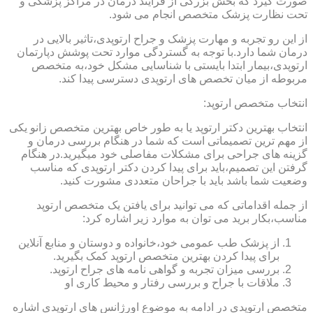
صورت گیرد که بخش بزرگی از فرایند درمان در مراکز پزشکی و
تحت نظارت پزشک متخصص انجام می شود.
از این رو تجربه و مهارت پزشک و جراح ارتوپدی،تاثیر بالایی در
درمان شما دارد.با توجه به گستردگی موارد تحت پوشش دپارتمان
ارتوپدی،بیمار ابتدا بایستی با شناسایی مشکل خود،به متخصص
مربوطه از میان تخصص های ارتوپدی دسترسی پیدا کند.
انتخاب متخصص ارتوپد:
انتخاب بهترین دکتر ارتوپد یا به طور خاص بهترین متخصص زانو یکی
از مهم ترین تصمیماتی است که شما در هنگام بررسی درمان و
گزینه های جراحی برای مشکلات مفاصلی خود میگیرید.در هنگام
گرفتن این تصمیم،باید برای پیدا کردن دکتر ارتوپدی که مناسب
وضعیت شما باشد باید با جراحان متعددی مشورت کنید.
از جمله اقداماتی که می توانید برای یافتن یک متخصص ارتوپد
مناسب،بکار برید می توان به موارد زیر اشاره کرد:
از پزشک طب عمومی خود،خانواده و دوستان و منابع آنلاین
برای پیدا کردن بهترین متخصص ارتوپد کمک بگیرید.
بررسی میزان تجربه و گواهی نامه های جراح ارتوپد.
ملاقات با جراح و بررسی رفتار و محیط کاری او
متخصص ارتوپدی در ادامه به موضوع اورژانس های ارتوپدی اشاره