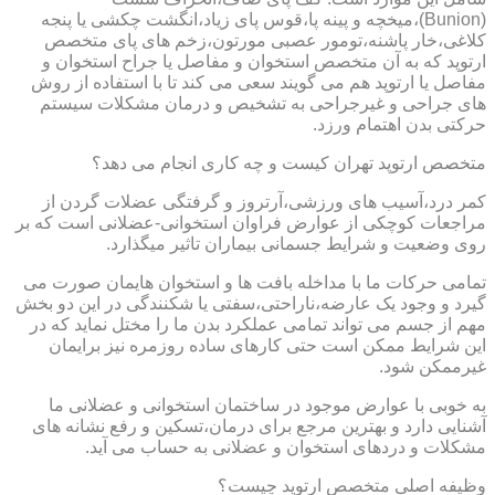
(Bunion)،میخچه و پینه پا،قوس پای زیاد،انگشت چکشی یا پنجه
کلاغی،خار پاشنه،تومور عصبی مورتون،زخم های پای متخصص
ارتوپد که به آن متخصص استخوان و مفاصل یا جراح استخوان و
مفاصل یا ارتوپد هم می گویند سعی می کند تا با استفاده از روش
های جراحی و غیرجراحی به تشخیص و درمان مشکلات سیستم
حرکتی بدن اهتمام ورزد.
متخصص ارتوپد تهران کیست و چه کاری انجام می دهد؟
کمر درد،آسیب های ورزشی،آرتروز و گرفتگی عضلات گردن از
مراجعات کوچکی از عوارض فراوان استخوانی-عضلانی است که بر
روی وضعیت و شرایط جسمانی بیماران تاثیر میگذارد.
تمامی حرکات ما با مداخله بافت ها و استخوان هایمان صورت می
گیرد و وجود یک عارضه،ناراحتی،سفتی یا شکنندگی در این دو بخش
مهم از جسم می تواند تمامی عملکرد بدن ما را مختل نماید که در
این شرایط ممکن است حتی کارهای ساده روزمره نیز برایمان
غیرممکن شود.
به خوبی با عوارض موجود در ساختمان استخوانی و عضلانی ما
آشنایی دارد و بهترین مرجع برای درمان،تسکین و رفع نشانه های
مشکلات و دردهای استخوان و عضلانی به حساب می آید.
وظیفه اصلی متخصص ارتوپد چیست؟