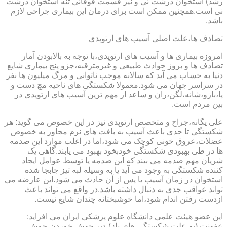
رشد) استخوان درشت نی و نیز قسمت فوقانی تنه استخوان درشت
نی است.همچنین ممکن است برای درمان این بیماری جراحی لازم
باشد.
تصادف ها،علت اصلی آسیب های ارتوپدی
امروزه بیماری ها و آسیب های ارتوپدی،با توجه به بالابودن آمار
تصادف ها و بروز حوادث طبیعی و غیرمترقبه،جزو پنج بیماری شایع
دنیا به حساب می آید که سالانه موجب ناتوانی و مرگ میلیون ها نفر
در سراسر جهان می شود.معمولا شکستگی های ناحیه مچ دست و
پا،بازو،شانه،لگن،ران و ساعد از مهم ترین آسیب های ارتوپدی در
بین مردم است.
علی یگانه،جراح و متخصص ارتوپدی نیز در این خصوص می گوید: هر
شکستگی تا حدی باعث آسیب به بافت های نرم مجاور به خصوص
عضلات،عروق خونی کوچک می شود،اما در اغلب موارد این صدمه
ها در طی بهبودی شکستگی خودبخود بهبود می یابند.گاهی یک
شریان مهم صدمه می بیند که این صدمه یا توسط عوامل ایجاد
کننده شکستگی به وجود می آید یا به وسیله لبه تیز جابجا شده
استخوان در زمان آسیب یا پس از آن حادث می شود.این عارضه می
تواند عواقب جدی به دنبال داشته باشد.در واقع می تواند باعث
ازدست رفتن اندام شود،اما خوشبختانه چندان شایع نیست.
این عضو هیئت علمی دانشگاه علوم پزشکی ایران می افزاید:
عفونت (به علت شکستگی های باز)،دیر جوش خوردن،جوش