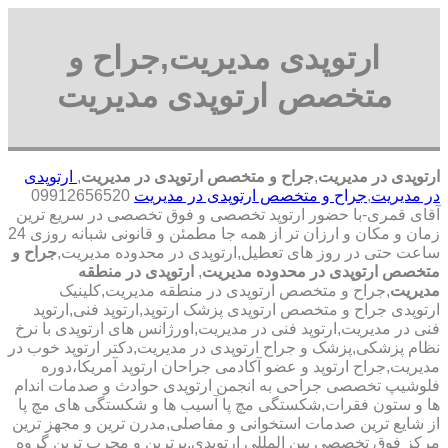
ارتوپدی مدیریت,جراح و
متخصص ارتوپدی مدیریت
ارتوپدی در مدیریت
,
جراح و متخصص ارتوپدی در مدیریت
,
ارتوپدی
در مدیریت
,
جراح و متخصص ارتوپدی در مدیریت
09912656520
آقای قمری-با حضور ارتوپد تخصصی و فوق تخصصی در سریع ترین
زمان و مکان و ارزان تر از همه جا مطمئن و قانونی شبانه روزی 24
ساعت حتی در روز های تعطیل,ارتوپدی در محدوده مدیریت,
جراح و
متخصص ارتوپدی در محدوده مدیریت
,
ارتوپدی در منطقه
مدیریت
,جراح و متخصص ارتوپدی در منطقه مدیریت,کلینیک
ارتوپدی جراح و متخصص ارتوپدی پزشک ارتوپد,ارتوپد فنی,ارتوپد
فنی در مدیریت,ارتوپد فنی در مدیریت,اورژانس های ارتوپدی با نرخ
نظام پزشکی,پزشک و جراح ارتوپدی در مدیریت,دکتر ارتوپد خوب در
مدیریت,جراح ارتوپد و عضو آکادمی جراحان ارتوپد آمریکا،دوره
فلوشیپ تخصصی جراحی به انجمن ارتوپدی حوادث و صدمات اندام
ها و ستون فقرات,شکستگی مچ پا آسیب ها و شکستگی های مچ پا
از شایع ترین صدمات استخوانی و مفاصلی,مدرن ترین و مجهز ترین
مرکز فوق تخصصی بین المللی ارتوپدی.برترین ‏و ‏مجرب ‏ترین ‏گروه