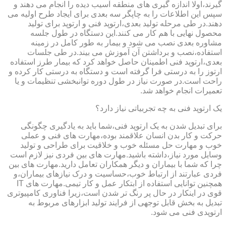
گیرند،اولا اندازه گیری های منطقه آسیب دیده را انجام می دهند و
سپس این اطلاعات را به چاپگر سه بعدی برای ایجاد طرح اولیه می
دهند.در طی مرحله تولید بعدی،ارتوپد فنی و ارتوپد برای تولید
محصول نهایی با هم کار می کنند.این دستگاه در طول جلسه
مشاوره بعدی نصب می شود و بیمار به طور کامل در زمینه
استفاده،نصب و برداشتن آن آموزش می بیند.در طی جلسات
بعدی،ارتوپد فنی اطمینان حاصل خواهد کرد که بیمار طرز استفاده
ارتوز را به درستی فرا گرفته است و دستگاه به درستی کار کرده و
راحت است.در صورت نیاز در طول دوره توانبخشی تنظیمات و یا
تعمیرات انجام خواهد شد.
یک ارتوپد فنی به چه تجربیاتی نیاز دارد؟
برای تبدیل شدن به یک ارتوپد فنی،شما باید به یادگیری چگونگی
حرکت و کار بدن انسان علاقمند بوده،مهارت های فنی و عملی
خوب و مهارت حل مسئله خوب و خلاقیت برای طراحی و تولید
وسایل مورد نیاز،داشته باشید.مهارت های بین فردی نیز لازم است
چرا که شما با بیماران و دیگر همکاران تعامل دارید.مهارت های بین
فردی عبارتند از ارتباط خوب،حساسیت و درک نیازهای بیماران،و
همچنین توانایی استفاده از ابتکار عمل و کار تیمی.مهارت های IT
قوی در اینکار در حال پر رنگ تر شدن است،زیرا فناوری کامپیوتری
تبدیل به بخش قابل توجهی از فرایند تولید ابزارهای مربوط به
ارتوپدی فنی می شود.