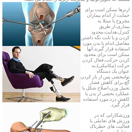
ارتزها ممکن است برای
حمایت از اندام بیماران
مجروح یا مبتلا به
بیماری،از طریق
کنترل،هدایت،محدود
کردن و یا ثابت نگه داشتن
مفاصل،اندام یا بدن مورد
استفاده قرار گیرند.آنها
ممکن است برای محدود
کردن حرکت،فعال کردن
حرکت (مکانیکی)،به
عنوان یک دستگاه
توانبخشی پس از باز کردن
گچ،برای کاهش فشار
تحمل وزن،اصلاح شکل یا
عملکرد بخشی از بدن یا
کاهش درد،مورد استفاده
قرار گیرد.
ورزشکارانی که در
ورزش های تعاملی یا
فعالیت های خطرناک
مشارکت می کنند،می