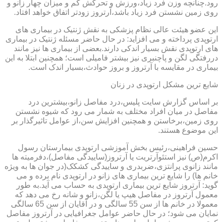
رود.چنانچه وزن فرد زیاد،ورزش و تحرکش کم و میزان چهار زانو و
روی زمین نشستن فرد زیاد باشد،آرتروز زودتر اتفاق خواهد افتاد.
این عضو هیئت عالی نظام پزشکی به نقش ژنتیک در بیماری های
ارتوپدی پرداخته و می افزاید: در حال حاضر مسئله ژنتیک در بیماری
های ارتوپدی نقش بسیار اندکی دارند.بعضی از بیماری ها نیز مانند
دررفتگی لگن و پاچنبری نیز بیشتر فامیلی است؛ همچنین ابتلا به این
بیماری در مقایسه با آرتروز و بروز حوادث،بسیار اندک است.
شایع ترین مشکل ارتوپدی در زنان
بر اساس گزارش سایت پلیس،درد مفاصل زانو،بیشترین درد
مفاصل در میان افراد مختلف به شمار می رود که شیوه نشستن
روی زمین،برخاستن و همچنین افزایش سن،از عوامل تاثیرگذار بر
این موضوع هستند.
حسین فراهینی،رئیس بخش آموزشی ارتوپدی بیمارستان رسول
اکرم(ص) نیز استئوآرتریت یا آرتروز(ساییدگی مفاصل)،دفرمیته ها
مانند زانوی پرانتزی،ضربدری و ساییدگی کشکک(در جوان ها به ویژه
خانم ها) را شایع ترین بیماری های زانو در ارتوپدی نام برده و می
گوید: آرتروز شایع ترین بیماری ارتوپدی به حساب می آید.به طور
معمول آرتروز در مفاصل هیپ یا لگن،زانو و شانه رخ می دهد که
معمولا در خانم ها از سن 55 سالگی و در آقایان از سن 65 سالگی
نمایان می شود؛ در حال حاضر عوامل جغرافیایی در آرتروز مفاصل