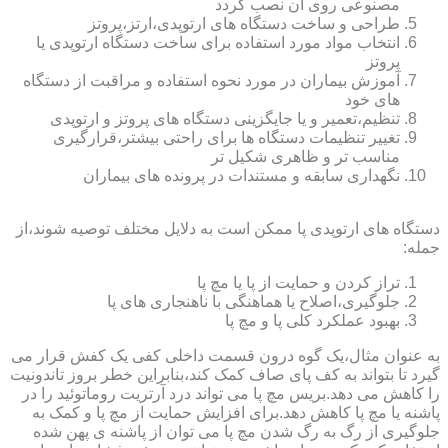
مصنوعی روی آن نصب گردد
طراحی و ساخت دستگاه های ارتوپدی،ارتز،پروتز
انتخاب مواد مورد استفاده برای ساخت دستگاه ارتوپدی یا
پروتز
آموزش بیماران در مورد نحوه استفاده و مراقبت از دستگاه
های خود
تنظیم،تعمیر و یا جایگزینی دستگاه های پروتز و ارتوپدی
تغییر تنظیمات دستگاه ها برای راحتی بیشتر،قرارگیری
مناسب تر و ظاهری شکیل تر
نگهداری سابقه و مستندات در پرونده های بیماران
دستگاه های ارتوپدی پا ممکن است به دلایل مختلف توصیه شوند،از
جمله:
تراز کردن و حمایت از پا یا مچ پا
جلوگیری،اصلاح یا هماهنگی با ناهنجاری های پا
بهبود عملکرد کلی پا و مچ پا
به عنوان مثال،یک گوه درون قسمت داخلی کفی یک کفش قرار می
گیرد تا بتواند به کف پای صاف کمک کند،بنابراین خطر بروز تاندونیت
را کاهش می دهد.بریس مچ پا می تواند درد آرتریت روماتوئید را در
پاشنه یا مچ پا کاهش دهد.برای افزایش حمایت از مچ پا و کمک به
جلوگیری از رگ به رگ شدن مچ پا می توان از پاشنه ی پهن شده