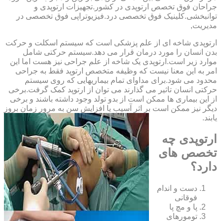
‏جراحان ‏فوق ‏تخصص ‏ارتوپدی ‏در ‏کشور.تجهیزات ارتوپدی و
توانبخشی.کلینیک فوق تخصصی درد.فیزیوتراپی فوق تخصصی در
مدیریت,
ارتوپدی شاخه ای از علم پزشکی است که سیستم اسکلت و حرکت
بدن انسان را مورد درمان قرار می دهد.سیستم حرکتی شامل
موارد زیر است.ارتوپدی یک شاخه از علم جراحی نیز هست اما این
امر به این معنا نیست که وظیفه متخصص ارتوپد فقط به جراحی
محدود می شود.برای مداوای تمام بیماریهایی که روی سیستم
حرکتی انسان تاثیر می گذارند می توان از ارتوپد کمک گرفت.برخی
از این بیماری ها ممکن است از بدو تولد وجود داشته باشند و برخی
دیگر نیز ممکن است بر اثر آسیب یا افزایش سن به مرور زمان بروز
یابند.
ارتوپدی چه
تخصص های
دارد؟
دست و اندام
فوقانی
پا و مچ پا
تومورهای