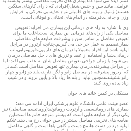
کمتر دیده می شود،اما بیماری های تخریب مفاصلی بیشتر وابسته به
عواملی مانند سن و جنس،شغل(افرادی که دارای کارهای سنگین
هستند)،ژنتیک،زمینه های فامیلی،نوع تغذیه،بی تحرکی و افزایش
وزن و چاقی،دفرمیته در اندام های تحتانی و فوقانی است.
وی با اشاره به راه های درمانی این بیماری می افزاید: تعویض
مفاصل یکی از راه های درمانی این بیماری است.اغلب ما برای
تعویض مفاصل براساس سن و پیشرفت ضایعه های مفاصلی
بیمار،تصمیم به عمل جراحی می گیریم.چنانچه آرتروز در مراحل
اولیه باشد،این افراد معمولا با درمان های دارویی،فیزیوتراپی،آب
درمانی،شنا و استفاده از عصا و تزریق های داخل مفاصلی درمان
می شوند یا زمان جراحی تعویض مفاصل شان به عقب می افتد؛ اما
در مراحل پیشرفته،درمان بیماری تنها تعویض مفاصل است.کسانی
که آرتروز پیشرفته در مفاصل زانو و لگن دارند،نباید دو زانو و چهار
زانو بنشینند.همچنین نباید از پله ها زیاد بالا و پایین بروند و در شیب
زیاد پیاده روی کنند.
مشکلی در کمین خانم های جوان
عضو هیئت علمی دانشگاه علوم پزشکی ایران ادامه می دهد:
بیماری های روماتیسمی و آرتریت روماتوئید(روماتیسم مفاصلی) نیز
یکی دیگر از ضایعه هایی است که بیشتر متوجه خانم ها است.این
ضایعه های تخریبی مفاصل بیشتر در سن جوانی رخ می دهد.علائم
اولیه درد در دست ها،مچ دست و گاهی پاها است و گاهی مفاصل