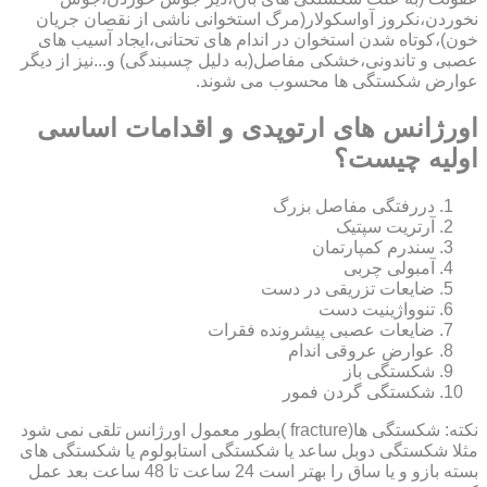
نخوردن،نکروز آواسکولار(مرگ استخوانی ناشی از نقصان جریان
خون)،کوتاه شدن استخوان در اندام های تحتانی،ایجاد آسیب های
عصبی و تاندونی،خشکی مفاصل(به دلیل چسبندگی) و...نیز از دیگر
عوارض شکستگی ها محسوب می شوند.
اورژانس های ارتوپدی و اقدامات اساسی
اولیه چیست؟
دررفتگی مفاصل بزرگ
آرتریت سپتیک
سندرم کمپارتمان
آمبولی چربی
ضایعات تزریقی در دست
تنوواژینیت دست
ضایعات عصبی پیشرونده فقرات
عوارض عروقی اندام
شکستگی باز
شکستگی گردن فمور
نکته: شکستگی ها(fracture )بطور معمول اورژانس تلقی نمی شود
مثلا شکستگی دوبل ساعد یا شکستگی استابولوم یا شکستگی های
بسته بازو و یا ساق را بهتر است 24 ساعت تا 48 ساعت بعد عمل