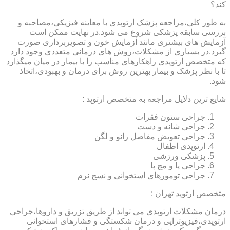
کند؟
به طور کلی،مراجعه پزشک ارتوپدی با معاینه فیزیکی،مصاحبه و
بررسی سابقه پزشکی شروع می شود.در نهایت ممکن است
آزمایش های بیشتری مانند آزمایش خون و تصویربرداری صورت
گیرد.در بسیاری از مشکلات،روش های درمانی متعددی وجود دارد
که متخصص ارتوپدی راهکارهای مناسب را با بیمار در میان میگذارد
تا با نظر پزشک و بیمار بهترین روش برای درمان و بهبودی،اتخاذ
شود.
شایع ترین دلایل مراجعه به متخصص ارتوپد :
جراحی ستون فقرات
جراحی شانه و دست
جراحی تعویض مفاصل زانو و لگن
ارتوپدی اطفال
پزشکی ورزشی
جراحی پا و مچ پا
جراحی تومورهای استخوانی و نسج نرم
متخصص ارتوپد تهران :
درمان مشکلات ارتوپدی می تواند از طریق تزریق و داروها،جراحی
ارتوپدی،فیزیوتراپی و درمان شکستگی و فشارهای استخوانی