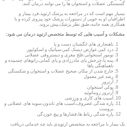
گسستگی عضلات و استخوان ها را می توانند درمان کنند.
بسیار مهم است که در مراجعه به پزشک ارتوپد،فرد بیمار و
اطرافیان او به خوبی از دستورات پزشک خود پیروی کرده و با
همکاری همه جانبه،طبق نظر پزشک،پیش بروند.
مشکلات و آسیب هایی که توسط متخصص ارتوپد درمان می شود:
ناهنجاری های انگشتان دست و پا
درد کمر،عوارض دیسک کمر،سیاتیک و اسکولیوز
تومور استخوانی،فلج مغزی و دیستروفی عضلانی
پینه پا،چرخش پای مادرزادی و پای کمانی،زانوهای چسبیده و
ناهماهنگی پاها
خارج شدن از مکان صحیح عضلات و استخوان و شکستگی
رشد غیر معمول
آرتروز
پوکی استخوان
آرتروز روماتوئید
آسیب های کاری و ورزشی
پاره شدگی غضروف،آسیب های تاندون،سویه های عضلانی و
بروست
پاره شدگی رباط ها،فشارها و پیچ خوردگی
یک بیمار با مراجعه به متخصص ارتوپدی باید چه خدماتی دریافت