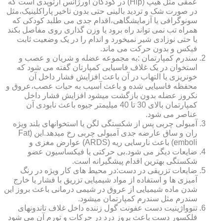
عمقی مثل هیپ (Hip) در کودکان اورژانس ارتوپدی است که
در صورت شک و تردید بالینی حتی بدون تاخیر پاراکلینیک،مثل
سونوگرافی یا آزمایشگاهی،اقدام جدی می طلبد کودکی که
همراه تب نمی تواند راه برود یا وزن گذاری روی مفاصل بکند
یا حتی نوزادی شیر نمیخورد و اندام را در یک وضعیت ثابت
فیکس و بدون حرکت می ماند.
سندرم کمپارتمان :به مجموعه عضله و شریان و عصب و
استخوان در یک غلاف فاسیایی کمپارتان گفته می شود که
خونریزی یا التهاب در آن باعث افزایش فشار داخل آن
محفظه فاسیایی شده و باعث آسیب به حیات عصب،عروق و
نکروز عضله بدون بازگشت میشود افزایش فشار داخل
کمپارتمان بالای 30 تا 40 میلیمتر جیوه باعث نابودی آن
عناصر می شود.
آمبولی چربی پس از شکستگی لگن یا استخوانهای بلند ویژه
ران و ساق عارضه جدی آمبولی چربی رخ میدهد.این (Fat
emboli) باعث نارسایی ریه (ARDS) عوارض مغزی و
ضایعات دیگر می شود.بی حرکتی یا فیکساسیون عضو
شکستگی بهترین اقدام پیشگیرانه است.
ضایعات تزریقی در دست:در محیط های کار ویژه در رنگ
آمیزی ها و استفاده از مواد شیمیایی تزریق با فشار یا خارج
شدن ماده شیمیایی از عروق در شیمی درمانی باعث بروز این
سندرم مثل سندرم کمپارتمان میشود.
تنوواژینیت دست عفونت گول زننده داخل غلاف تاندونهای
فلکسور دست باعث بروز درد در حرکات و تورم آن می شود