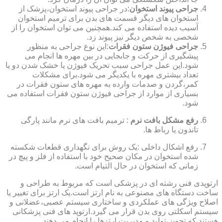
جراحی پیوند استخوان
:در جراحی پیوند استخوان،پزشک از
استخوان های دیگر قسمت های بدن برای ترمیم استخوان
آسیب دیده استفاده می کند.همچنین می توان استخوان را از
شخصی به شخص دیگر نیز پیوند زد.
جراحی فیوژن ستون فقرات
:این نوع جراحی به منظور
پیشگیری از حرکت و جابجایی در بین مهره ها انجام می
شود.این عمل جراحی سبب تحریک فیوژن یا خشک شدن دو یا
تعداد بیشتری مهره با یکدیگر می شود.برای مشکلات
کمر،گردن و صدمات وارده به مهره های ستون فقرات در
بسیاری از موارد از جراحی فیوژن ستون فقرات استفاده می
شود.
رفع مشکل بافت نرم
: ترمیم بافت های نرم مانند پارگی
تاندون یا رباط ها.
رفع اشکال داخلی :یک روش برای نگهداری قطعات شکسته
شده استخوان در مکان صحیح خود با استفاده از فلز و پیچ در
زمانی که استخوان در حال التیام است.
ارتوپدی فنی رشته ای در پزشکی است که مربوط به طراحی و
ساخت دستگاه های مصنوعی به نام ارتز است.یک ارتز برای تغییر یا
اصلاح ویژگی های عملکردی و ساختاری سیستم عصبی،عضلانی و
سیستم اسکلتی روی بدن قرار می گیرد.ارتوپد های فنی پزشکانی
هستند که تجویز،تولید و مدیریت ارتزها را انجام می دهند.