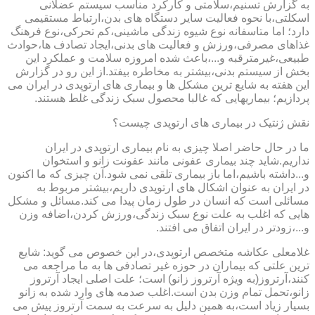
به گزارش تسنیم،سلامتی و کارکرد مناسب سیستم عضلانی
اسکلتی،با نحوه فعالیت سایر دستگاه های بدن،ارتباط مستقیمی
دارد؛ اما متاسفانه نوع شیوه زندگی ماشینی،کم تحرکی،نوع فرهنگ
غذاهای مصرفی،ورزش و فعالیت های بدنی،ایجاد تصادف ها،حوادث
طبیعی،غیرمترقبه و...،باعث شده امروزه سلامت و عملکرد این
بخش از سیستم بدنی،بیشتر به مخاطره بیفتد.از این رو در گزارش
این هفته به شایع ترین مشکل ها و بیماری های ارتوپدی در ایران می
پردازیم؛ بیماریهایی که غالبا محصول سبک زندگی غلط هستند.
نقش ژنتیک در بیماری های ارتوپدی چیست؟
ما در حال حاضر اصلا چیزی به نام بیماری ارتوپدی در ایران
نداریم.شاید چند بیماری عفونی مانند عفونت زانو و استخوان
و...داشته باشیم،اما باز بیماری تلقی نمی شود.آن چیزی که ما اکنون
در ایران به عنوان اشکال های ارتوپدی داریم،بیشتر مربوط به
مسائلی است که انسان در طول زمان پیدا می کند.مسائل و مشکل
هایی که اغلب به علت نوع سبک زندگی،ورزش کردن،اضافه وزن
و...،زودتر در ایران اتفاق می افتند.
غلامعلی عکاشه متخصص ارتوپدی،در این خصوص می گوید: شایع
ترین علتی که بیماران در حوزه غیر تصادفی ها به ما مراجعه می
کنند،آرتروز(به ویژه آرتروز زانو) است؛ علت اصلی ایجاد آرتروز
زانو،تحمل تمام وزن بدن است.اغلب صدمه های وارد شده به زانو
بسیار زیاد است،به همین دلیل به سرعت به سمت آرتروز پیش می