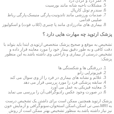
کمر درد و گردن درد
مشکلات ناحیه شانه مانند بورسیت
سندرم تونل کارپال
صدمات ورزشی مانند تاندونیت،پارگی منیسک،پارگی رباط
صلیبی قدامی
بیماری های مادرزادی مانند پا چنبری (کلاب فوت) و اسکولیوز
پزشک ارتوپد چه مهارت هایی دارد ؟
تشخیص به موقع و صحیح پزشک متخصص ارتوپدی ابتدا باید بتواند با
دقت کافی و به طور دقیق بیمار خود را مورد معاینه قرار داده و
تشخیص درستی از بیماری و ناراحتی وی داشته باشد.به این منظور
پزشک:
دررفتگی ها و شکستگی ها
فیزیوتراپی زانو
علائم و نشانه های بیماری در فرد را از وی سوال می کند
سابقه پزشکی فرد را مورد بررسی قرار می دهد
معاینه فیزیکی به عمل می آورد
در صورت وجود عکس رادیوگرافی،آن را بررسی می‎ نماید
پزشک ارتوپد همچنین ممکن است برای داشتن یک تشخیص درست
به MRI،سی تی اسکن،اسکن استخوان،سونوگرافی و آزمایش خون
نیز نیاز داشته باشد.به منظور تشخیص بهتر ممکن است از روش