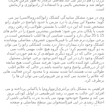
بزرگ را هم درگیر می کند.مفاصل گرفتار به طور مزمن تخریب
خواهد شد و تشخیص بالینی و با استفاده از رادیولوژی و آزمایش
است.
وی در مورد مشکل ساییدگی کشکک زانو(کندرومالاسی) نیز می
گوید: معمولا این بیماری با درد مزمن با حدود ناواضح در جلوی زانو
مشخص شده که این درد اغلب با نشستن طولانی،راه رفتن روی
شیب یا پلکان بدتر می شود؛ همچنین بیشترین شیوع را در خانم های
15 تا 35 سال دارد و آسیب شناسی آن ها اغلب نامشخص است.در
برخی موارد،نرم شدگی یا فیبریلاسیون غضروف مفاصلی پوشاننده
کشکک وجود دارد.بیماران دچار درد پشت کشککی زانو را می توان
به دو گروه تقسیم کرد؛ در یک گروه هیچ علت مهمی یافت نمی
شود،در حالی که در گروه دیگری شواهدی از به هم خوردن امتداد
کشکک وجود دارد.در این گروه اخیر،وجود برخی عوامل،مسئول
دررفتگی عودکننده یافت می شود؛ هرچند ممکن است هیچ سابقه
ای از دررفتگی واضح وجود نداشته باشد.در حالی که علائم اغلب
طولانی مدت هستند،اما شدید نیستند و با محدود کردن فعالیت هایی
که علائم را تشدید می کنند و نیز فیزیوتراپی،می توان آن ها را
برطرف کرد.
فراهینی به مشکل پای پرانتزی(ژنوواروم) یا پاکمانی پرداخته و می
افزاید: این حالت به صورت رشد غیرطبیعی در اوایل کودکی بروز
می کند و معمولا خودبخود بهبود می یابد.به ندرت پاکمانی ناشی از
اختلال رشدی در اپی فیز(استخوان بین سطح مفاصلی و صفحه