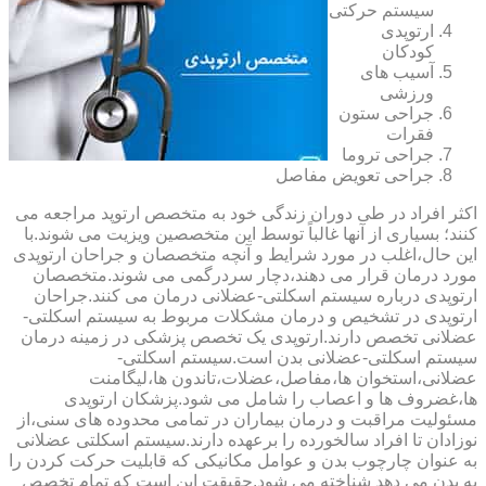
سیستم حرکتی
ارتوپدی
کودکان
آسیب های
ورزشی
جراحی ستون
فقرات
جراحی تروما
جراحی تعویض مفاصل
اکثر افراد در طی دوران زندگی خود به متخصص ارتوپد مراجعه می
کنند؛ بسیاری از آنها غالباً توسط این متخصصین ویزیت می شوند.با
این حال،اغلب در مورد شرایط و آنچه متخصصان و جراحان ارتوپدی
مورد درمان قرار می دهند،دچار سردرگمی می شوند.متخصصان
ارتوپدی درباره سیستم اسکلتی-عضلانی درمان می کنند.جراحان
ارتوپدی در تشخیص و درمان مشکلات مربوط به سیستم اسکلتی-
عضلانی تخصص دارند.ارتوپدی یک تخصص پزشکی در زمینه درمان
سیستم اسکلتی-عضلانی بدن است.سیستم اسکلتی-
عضلانی،استخوان ها،مفاصل،عضلات،تاندون ها،لیگامنت
ها،غضروف ها و اعصاب را شامل می شود.پزشکان ارتوپدی
مسئولیت مراقبت و درمان بیماران در تمامی محدوده های سنی،از
نوزادان تا افراد سالخورده را برعهده دارند.سیستم اسکلتی عضلانی
به عنوان چارچوب بدن و عوامل مکانیکی که قابلیت حرکت کردن را
به بدن می دهد شناخته می شود.حقیقت این است که تمام تخصص