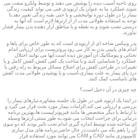
روی ناحیه آسیب دیده را پوشش می دهند و توسط ولکرو سفت می
شوند.عملکرد ما به عنوان یک ارتوپدی فنی می تواند کیفیت زندگی
بیمار را در طول دوره توانبخشی و یا حتی بقیه زندگی تغییر دهد.با
توجه به استفاده طولانی مدت از از ارتزها،لازم است که آنها به
درستی نصب شوند و به نقطه و یا مناطق آزار دهنده بدن بیمار فشار
نیاورند.
پدر وتیکس شاخه ای از ارتوپدی است که به طور خاص برای پاها و
اندام های پایینی بدن به کار می رود.پروتزیست برای ارزیابی اندام
تحتانی و بیومکانیک آن آموزش دیده است.آنها می توانند اختلال
عملکرد را شناسایی کنند و با ساخت یک کفی کفش،کفش کامل و یا
تغییرات در طراحی کفش برای اصلاح مسائل مربوط به راه رفتن یا
درد پای بیمار به علت بیماری،آسیب و یا پوشیدن طولانی مدت کفش
های نامناسب کمک کنند.
چه چیزی در آن دخیل است؟
در ابتدا یک ارتوپد فنی در طول یک جلسه مشاوره،نیازهای بیمار را
بررسی و ارزیابی می کند.الزامات بیمار مورد بحث قرار می گیرد و
با ارتباط با دیگر متخصص ها مانند فیزیوتراپیست ها،بهترین برنامه
درمانی برای جراحت انتخاب می شود.به طور سنتی،ارتزها وسیله
ای ساخته شده توسط اندازه گیری اندام تحت تاثیر بودند که دو سوی
آن را باهم نگه می داشت.در حال حاضر،برنامه های مدل سازی
کامپیوتری مانند CAD و CAM می توانند مورد استفاده قرار