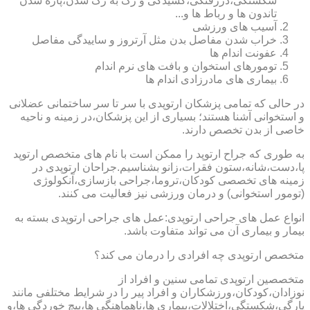
شکستگی،دررفتگی،کشیدگی و رگ به رگ شدن،پاره شدن
تاندون ها و رباط ها و...
آسیب های ورزشی
خراب شدن مفاصل بدن مثل آرتروز و ساییدگی مفاصل
عفونت اندام ها
تومورهای استخوان و بافت های نرم اندام
بیماری های مادرزادی اندام ها
در حالی که تمامی پزشکان ارتوپدی با سر تا سر ساختمانی عضلانی
و استخوانی آشنا هستند؛ بسیاری از این پزشکان،در زمینه و ناحیه
خاصی از بدن تخصص دارند.
به طوری که جراح ارتوپد را ممکن است با نام های متخصص ارتوپد
پا،دست،شانه،ستون فقرات،زانو بشناسیم.جراحان ارتوپدی در
زمینه های تخصصی کودکان،تروما،جراحی بازسازی،آنکولوژی
(تومور استخوانی) و درمان ورزشی نیز فعالیت می کنند.
انواع عمل های جراحی ارتوپدی:عمل های جراحی ارتوپدی بسته به
بیمار و بیماری آن می تواند متفاوت باشد.
متخصص ارتوپدی چه افرادی را درمان می کند؟
متخصصین ارتوپدی تمامی سنین و افراد از
نوزادان،کودکان،ورزشکاران و افراد پیر را در شرایط مختلفی مانند
پارگی،شکستگی،اختلالات،بیماری ها،ناهماهنگی ها،پیچ خوردگی ها،و