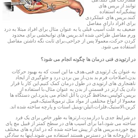
توانند از بریس های
پیشگیرانه استفاده
کنند.بریس های عملکردی
برای افراد دارای مفاصل
ضعیف به علت آسیب قبلی یا به عنوان مثال برای افراد مبتلا به درد
ورم مفاصل طراحی شده اند.بریس های توانبخشی برای محدود
کردن حرکت،معمولا پس از جراحی،برای ثابت نگه داشتن مفاصل
استفاده می شود.
در ارتوپدی فنی درمان ها چگونه انجام می شود؟
به عنوان یک ارتوپدی فنی،هدف ما این است که به بهبود حرکات
بدن،اصلاحات فرم بد بدن،از بین بردن درد و جلوگیری از ایجاد
ناهنجاری های ارتوپدی در طول درمان کمک کنیم.این کار با قرار
دادن یک ارتز در قسمتی از بدن به عنوان مثال،با استفاده از
بریس،کولیس،محافظ گردن یا آتل انجام می پذیرد.این دستگاه ها
معمولا از انواع مختلفی از مواد مثل ترموپلاستیک،فیبر
کربن،الاستیک،فلزات،اتیلن-وینیل استات و پارچه ساخته شده اند.
در شرایط جدی یا درازمدت،ارتزها به طور خاص برای یک فرد
ساخته می شود،اما برای آسیب های در سطح کمتر از قبیل مچ پای
پیچ خورده،بریس های از پیش ساخته شده که در اندازه های مختلف
در داروخانه ها در دسترس هستند استفاده می شوند.اینها به سادگی