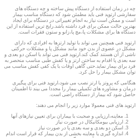
چه در زمان استفاده از دستگاه پیش ساخته و چه دستگاه های
سفارشی ارتوپد فنی باید مطمئن شود که دستگاه مناسب بیمار
است و ممکن است نیاز به انجام تغییراتی در دستگاه برای ایجاد
بهترین حالت ممکن برای فرد داشته باشد.رایج ترین استفاده از این
دستگاه ها برای مشکلات پا،مچ پا،زانو و ستون فقرات است.
ارتوپد فنی همچنین می تواند با تولید ارتزها به افرادی که دارای
مشکل در عضوی از بدن خود مانند مشکل پا و مشکلات حرکتی
ناشی از آن هستند کمک کند.ارتوپد فنی می تواند با اسکن دو بعدی و
سه بعدی پا اقدام به ساختن ارتز و یا کفش طبی مناسب منحصر به
فرد برای بیمار نماید.حتی گاهی اوقات با یک کفی کفش مناسب می
توان مشکل بیمار را حل کرد.
هنگامی که پروتز یا ارتز نصب می شود،ارتوپد فنی برای پیگیری
درمان و مشاوره های تکمیلی بیمار را مجددا می بیند تا اطمینان
حاصل شود که بیمار از دستگاه راضی است.
ارتوپد های فنی معمولا موارد زیر را انجام می دهند:
معاینه،ارزیابی و صحبت با بیماران برای تعیین نیازهای آنها
ارزیابی بیومکانیکال در صورت نیاز
اسکن دو بعدی و سه بعدی پا در صورت نیاز
اندازه گیری یا معاینه بخشی از بدن بیمار که قرار است اندام