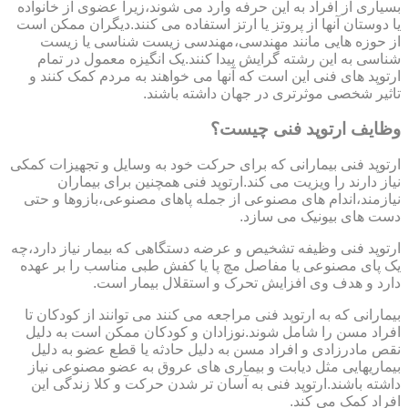
بسیاری از افراد به این حرفه وارد می شوند،زیرا عضوی از خانواده
یا دوستان آنها از پروتز یا ارتز استفاده می کنند.دیگران ممکن است
از حوزه هایی مانند مهندسی،مهندسی زیست شناسی یا زیست
شناسی به این رشته گرایش پیدا کنند.یک انگیزه معمول در تمام
ارتوپد های فنی این است که آنها می خواهند به مردم کمک کنند و
تاثیر شخصی موثرتری در جهان داشته باشند.
وظایف ارتوپد فنی چیست؟
ارتوپد فنی بیمارانی که برای حرکت خود به وسایل و تجهیزات کمکی
نیاز دارند را ویزیت می کند.ارتوپد فنی همچنین برای بیماران
نیازمند،اندام های مصنوعی از جمله پاهای مصنوعی،بازوها و حتی
دست های بیونیک می سازد.
ارتوپد فنی وظیفه تشخیص و عرضه دستگاهی که بیمار نیاز دارد،چه
یک پای مصنوعی یا مفاصل مچ پا یا کفش طبی مناسب را بر عهده
دارد و هدف وی افزایش تحرک و استقلال بیمار است.
بیمارانی که به ارتوپد فنی مراجعه می کنند می توانند از کودکان تا
افراد مسن را شامل شوند.نوزادان و کودکان ممکن است به دلیل
نقص مادرزادی و افراد مسن به دلیل حادثه یا قطع عضو به دلیل
بیماریهایی مثل دیابت و بیماری های عروق به عضو مصنوعی نیاز
داشته باشند.ارتوپد فنی به آسان تر شدن حرکت و کلا زندگی این
افراد کمک می کند.