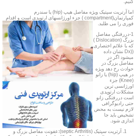
کنیم.
اما آرتریت سپتیک ویژه مفاصل هیپ (hip) یا سندرم
کمپارتمان(compartment ) جزء اورژانسهای ارتوپدی است و اقدام
فوری را می طلبد.
1-دررفتگی مفاصل
بزرگ (Dislocation )
که با علائم اختصاری
((Dx نشان داده
میشود اگر در
مفاصل بزرگ در
حوادث رخ دهد ویژه
در هیپ (hip) یا زانو
(Knee) جزء
اورژانسی ترین
مشکلات ارتوپدی
است دررفتگی زانو
حتی رادیوگرافی
لازم نیست به محض
تشخیص باید جا
اندازی شود.
آرتریت سپتیک (septic Arthritis):عفونت مفاصل بزرگ و