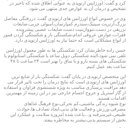
کرد و گفت: اورژانس ارتوپدی به عنوانی اطلاق شده که تاخیر در
تشخیص و درمان آن به عوارض جدی منتهی می شود.
وی در خصوص انواع اورژانس های ارتوپدی گفت: دررفتگی مفاصل
بزرگ،آرتریت سپتیک،سندرم کمپارتمان،آمبولی چربی،ضایعات
تزریقی در دست،تنوواژینیت دست،ضایعات عصبی پیشرونده
فقرات،عوارض عروقی اندام،شکستگی باز و شکستگی گردن فمور
از انواع مشکلاتی است که حتما نیاز به اورژانس ارتوپدی دارد.
حسن زاده خاطرنشان کرد: شکستگی ها به طور معمول اورژانس
تلقی نمی شود،البته شکستگی دوبل ساعد یا شکستگی استابولوم یا
شکستگی های بسته بازو و یا ساق را بهتر است ۲۴ ساعت تا ۴۸
ساعت بعد عمل کنیم.
این متخصص ارتوپدی در پایان گفت: شکستگی باز از شایع ترین
اورژانس های ارتوپدی است که نتایج درمان را تحت تاثیر قرار می
دهد مراقبت پرستاری مناسب به ویژه شستشوی فراوان و استفاده
از گاز استریل و خروج اجسام خارجی نیز در این زمینه از مهمترین
اقدامات هستند.
نوع شیوه زندگی ماشینی،کم تحرکی،نوع فرهنگ غذاهای
مصرفی،ورزش و فعالیت های بدنی،ایجاد تصادف ها،حوادث
طبیعی،غیرمترقبه و...،باعث شده امروزه سلامت و عملکرد این
بخش از سیستم بدنی،بیشتر به مخاطره بیفتد.