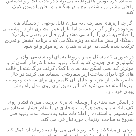
استفاده کرد.کوسن های پاشنه می توانند در جذب فشار و احساس
راحتی بیشتر در پاشنه و مچ پا در هنگام راه رفتن یا دویدن کمک
کنند.
اگر چه ارتزهای سفارشی به میزان قابل توجهی از دستگاه های
موجود در بازار گرانتر هستند اما طول عمر بیشتری دارند و پشتیبانی
یا اصلاح بیشتری را ارائه می دهند.با این حال،در بعضی موارد،یک
دستگاه از پیش ساخته،به ویژه هنگامی که با برنامه کشش و تمرین
ترکیب شده باشد،می تواند به همان اندازه موثر واقع شود.
در صورتی که مشکل بیمار مربوط به پای او باشد،می توان از
تکنولوژی های جدیدی که به کمک ارتوپد آمده تا کارها را آسان تر و
موثرتر کند یعنی اسکن سه بعدی پا کمک گرفت.در گذشته،از قالب
های گچ پا برای ساخت ارتز سفارشی استفاده می کردند.در حال
حاضر،اغلب از تجزیه و تحلیل پای کامپیوتری برای ساخت و توسعه
ارتزها استفاده می شود که تاثیر دقیق تری روی مدل راه رفتن
پویای فرد دارد.
در اسکن سه بعدی پا از وسیله ای برای بررسی میزان فشار روی
کف پا،فرم پا و وجود هرگونه ناهنجاری در پا،نقاط فشار استفاده می
شود.سپس با استفاده از اطلاعات مفید به دست آمده،ارتوپد فنی
شروع به ساخت ارتزهای مورد نیاز فرد می کند.
برخی از مشکلات پا که ارتوپد فنی می تواند به درمان آن کمک کند
شامل این موارد است: کف پای صاف،انحراف شست