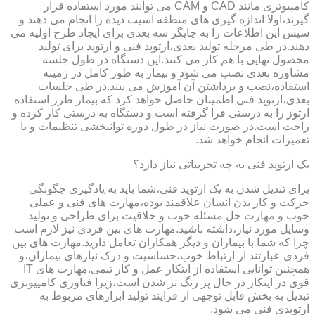
کامپیوتری مانند CAD و CAM می توانند مورد استفاده قرار
گیرند،اولا اندازه گیری های منطقه آسیب دیده را انجام می دهند و
سپس این اطلاعات را به چاپگر سه بعدی برای ایجاد طرح اولیه می
دهند.در طی مرحله تولید بعدی،ارتوپد فنی و ارتوپد برای تولید
محصول نهایی با هم کار می کنند.این دستگاه در طول جلسه
مشاوره بعدی نصب می شود و بیمار به طور کامل در زمینه
استفاده،نصب و برداشتن آن آموزش می بیند.در طی جلسات
بعدی،ارتوپد فنی اطمینان حاصل خواهد کرد که بیمار طرز استفاده
ارتوز را به درستی فرا گرفته است و دستگاه به درستی کار کرده و
راحت است.در صورت نیاز در طول دوره توانبخشی تنظیمات و یا
تعمیرات انجام خواهد شد.
یک ارتوپد فنی به چه تجربیاتی نیاز دارد؟
برای تبدیل شدن به یک ارتوپد فنی،شما باید به یادگیری چگونگی
حرکت و کار بدن انسان علاقمند بوده،مهارت های فنی و عملی
خوب و مهارت حل مسئله خوب و خلاقیت برای طراحی و تولید
وسایل مورد نیاز،داشته باشید.مهارت های بین فردی نیز لازم است
چرا که شما با بیماران و دیگر همکاران تعامل دارید.مهارت های بین
فردی عبارتند از ارتباط خوب،حساسیت و درک نیازهای بیماران،و
همچنین توانایی استفاده از ابتکار عمل و کار تیمی.مهارت های IT
قوی در اینکار در حال پر رنگ تر شدن است،زیرا فناوری کامپیوتری
تبدیل به بخش قابل توجهی از فرایند تولید ابزارهای مربوط به
ارتوپدی فنی می شود.