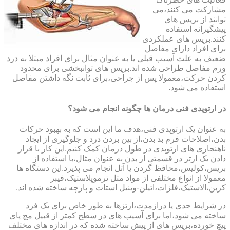
مشارکت می کنند،می
توانند از بریس های
پیشگیرانه استفاده
کنند.بریس های عملکردی
برای افراد دارای مفاصل
ضعیف به علت آسیب قبلی یا به عنوان مثال برای افراد مبتلا به درد
ورم مفاصل طراحی شده اند.بریس های توانبخشی برای محدود
کردن حرکت،معمولا پس از جراحی،برای ثابت نگه داشتن مفاصل
استفاده می شود.
در ارتوپدی فنی درمان ها چگونه انجام می شود؟
به عنوان یک ارتوپدی فنی،هدف ما این است که به بهبود حرکات
بدن،اصلاحات فرم بد بدن،از بین بردن درد و جلوگیری از ایجاد
ناهنجاری های ارتوپدی در طول درمان کمک کنیم.این کار با قرار
دادن یک ارتز در قسمتی از بدن به عنوان مثال،با استفاده از
بریس،کولیس،محافظ گردن یا آتل انجام می پذیرد.این دستگاه ها
معمولا از انواع مختلفی از مواد مثل ترموپلاستیک،فیبر
کربن،الاستیک،فلزات،اتیلن-وینیل استات و پارچه ساخته شده اند.
در شرایط جدی یا درازمدت،ارتزها به طور خاص برای یک فرد
ساخته می شود،اما برای آسیب های در سطح کمتر از قبیل مچ پای
پیچ خورده،بریس های از پیش ساخته شده که در اندازه های مختلف