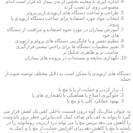
اندازه گیری یا معاینه بخشی از بدن بیمار که قرار است اندام
مصنوعی روی آن نصب گردد
طراحی و ساخت دستگاه های ارتوپدی،ارتز،پروتز
انتخاب مواد مورد استفاده برای ساخت دستگاه ارتوپدی یا
پروتز
آموزش بیماران در مورد نحوه استفاده و مراقبت از دستگاه
های خود
تنظیم،تعمیر و یا جایگزینی دستگاه های پروتز و ارتوپدی
تغییر تنظیمات دستگاه ها برای راحتی بیشتر،قرارگیری
مناسب تر و ظاهری شکیل تر
نگهداری سابقه و مستندات در پرونده های بیماران
دستگاه های ارتوپدی پا ممکن است به دلایل مختلف توصیه شوند،از
جمله:
تراز کردن و حمایت از پا یا مچ پا
جلوگیری،اصلاح یا هماهنگی با ناهنجاری های پا
بهبود عملکرد کلی پا و مچ پا
به عنوان مثال،یک گوه درون قسمت داخلی کفی یک کفش قرار می
گیرد تا بتواند به کف پای صاف کمک کند،بنابراین خطر بروز تاندونیت
را کاهش می دهد.بریس مچ پا می تواند درد آرتریت روماتوئید را در
پاشنه یا مچ پا کاهش دهد.برای افزایش حمایت از مچ پا و کمک به