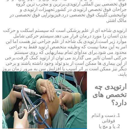
فوق تخصصی بین المللی ارتوپدی.برترین ‏و ‏مجرب ‏ترین ‏گروه
‏جراحان ‏فوق ‏تخصص ‏ارتوپدی ‏در ‏کشور.تجهیزات ارتوپدی و
توانبخشی.کلینیک فوق تخصصی درد.فیزیوتراپی فوق تخصصی در
مالک اشتر,
ارتوپدی شاخه ای از علم پزشکی است که سیستم اسکلت و حرکت
بدن انسان را مورد درمان قرار می دهد.سیستم حرکتی شامل
موارد زیر است.ارتوپدی یک شاخه از علم جراحی نیز هست اما این
امر به این معنا نیست که وظیفه متخصص ارتوپد فقط به جراحی
محدود می شود.برای مداوای تمام بیماریهایی که روی سیستم
حرکتی انسان تاثیر می گذارند می توان از ارتوپد کمک گرفت.برخی
از این بیماری ها ممکن است از بدو تولد وجود داشته باشند و برخی
دیگر نیز ممکن است بر اثر آسیب یا افزایش سن به مرور زمان بروز
یابند.
ارتوپدی چه
تخصص های
دارد؟
دست و اندام
فوقانی
پا و مچ پا