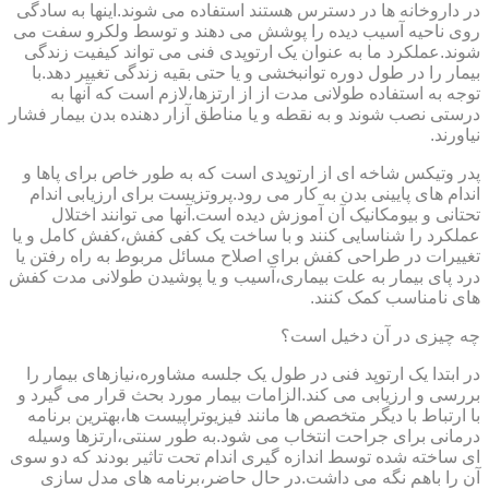
در داروخانه ها در دسترس هستند استفاده می شوند.اینها به سادگی
روی ناحیه آسیب دیده را پوشش می دهند و توسط ولکرو سفت می
شوند.عملکرد ما به عنوان یک ارتوپدی فنی می تواند کیفیت زندگی
بیمار را در طول دوره توانبخشی و یا حتی بقیه زندگی تغییر دهد.با
توجه به استفاده طولانی مدت از از ارتزها،لازم است که آنها به
درستی نصب شوند و به نقطه و یا مناطق آزار دهنده بدن بیمار فشار
نیاورند.
پدر وتیکس شاخه ای از ارتوپدی است که به طور خاص برای پاها و
اندام های پایینی بدن به کار می رود.پروتزیست برای ارزیابی اندام
تحتانی و بیومکانیک آن آموزش دیده است.آنها می توانند اختلال
عملکرد را شناسایی کنند و با ساخت یک کفی کفش،کفش کامل و یا
تغییرات در طراحی کفش برای اصلاح مسائل مربوط به راه رفتن یا
درد پای بیمار به علت بیماری،آسیب و یا پوشیدن طولانی مدت کفش
های نامناسب کمک کنند.
چه چیزی در آن دخیل است؟
در ابتدا یک ارتوپد فنی در طول یک جلسه مشاوره،نیازهای بیمار را
بررسی و ارزیابی می کند.الزامات بیمار مورد بحث قرار می گیرد و
با ارتباط با دیگر متخصص ها مانند فیزیوتراپیست ها،بهترین برنامه
درمانی برای جراحت انتخاب می شود.به طور سنتی،ارتزها وسیله
ای ساخته شده توسط اندازه گیری اندام تحت تاثیر بودند که دو سوی
آن را باهم نگه می داشت.در حال حاضر،برنامه های مدل سازی