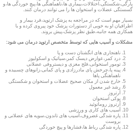
پارگی،شکستگی،اختلالات،بیماری ها،ناهماهنگی ها،پیچ خوردگی ها،و
گسستگی عضلات و استخوان ها را می توانند درمان کنند.
بسیار مهم است که در مراجعه به پزشک ارتوپد،فرد بیمار و
اطرافیان او به خوبی از دستورات پزشک خود پیروی کرده و با
همکاری همه جانبه،طبق نظر پزشک،پیش بروند.
مشکلات و آسیب هایی که توسط متخصص ارتوپد درمان می شود:
ناهنجاری های انگشتان دست و پا
درد کمر،عوارض دیسک کمر،سیاتیک و اسکولیوز
تومور استخوانی،فلج مغزی و دیستروفی عضلانی
پینه پا،چرخش پای مادرزادی و پای کمانی،زانوهای چسبیده و
ناهماهنگی پاها
خارج شدن از مکان صحیح عضلات و استخوان و شکستگی
رشد غیر معمول
آرتروز
پوکی استخوان
آرتروز روماتوئید
آسیب های کاری و ورزشی
پاره شدگی غضروف،آسیب های تاندون،سویه های عضلانی و
بروست
پاره شدگی رباط ها،فشارها و پیچ خوردگی