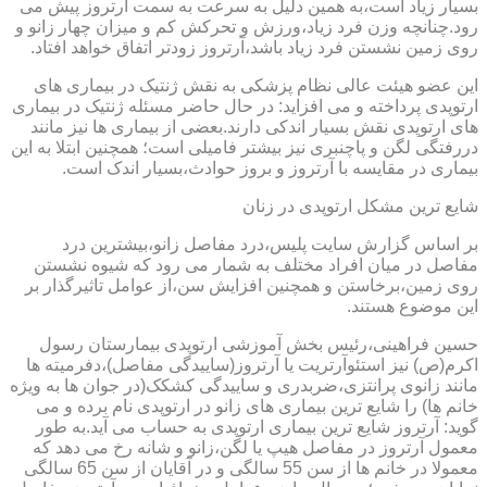
بسیار زیاد است،به همین دلیل به سرعت به سمت آرتروز پیش می
رود.چنانچه وزن فرد زیاد،ورزش و تحرکش کم و میزان چهار زانو و
روی زمین نشستن فرد زیاد باشد،آرتروز زودتر اتفاق خواهد افتاد.
این عضو هیئت عالی نظام پزشکی به نقش ژنتیک در بیماری های
ارتوپدی پرداخته و می افزاید: در حال حاضر مسئله ژنتیک در بیماری
های ارتوپدی نقش بسیار اندکی دارند.بعضی از بیماری ها نیز مانند
دررفتگی لگن و پاچنبری نیز بیشتر فامیلی است؛ همچنین ابتلا به این
بیماری در مقایسه با آرتروز و بروز حوادث،بسیار اندک است.
شایع ترین مشکل ارتوپدی در زنان
بر اساس گزارش سایت پلیس،درد مفاصل زانو،بیشترین درد
مفاصل در میان افراد مختلف به شمار می رود که شیوه نشستن
روی زمین،برخاستن و همچنین افزایش سن،از عوامل تاثیرگذار بر
این موضوع هستند.
حسین فراهینی،رئیس بخش آموزشی ارتوپدی بیمارستان رسول
اکرم(ص) نیز استئوآرتریت یا آرتروز(ساییدگی مفاصل)،دفرمیته ها
مانند زانوی پرانتزی،ضربدری و ساییدگی کشکک(در جوان ها به ویژه
خانم ها) را شایع ترین بیماری های زانو در ارتوپدی نام برده و می
گوید: آرتروز شایع ترین بیماری ارتوپدی به حساب می آید.به طور
معمول آرتروز در مفاصل هیپ یا لگن،زانو و شانه رخ می دهد که
معمولا در خانم ها از سن 55 سالگی و در آقایان از سن 65 سالگی