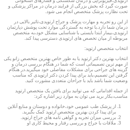
ارتوپدی،فیزیوتراپی و درمان شکستگی و فشارهای استخوانی
صورت گیرد که بخش بزرگی از فرایند درمان در مراکز پزشکی و
تحت نظارت پزشک متخصص انجام می شود.
از این رو تجربه و مهارت پزشک و جراح ارتوپدی،تاثیر بالایی در
درمان شما دارد.با توجه به گستردگی موارد تحت پوشش دپارتمان
ارتوپدی،بیمار ابتدا بایستی با شناسایی مشکل خود،به متخصص
مربوطه از میان تخصص های ارتوپدی دسترسی پیدا کند.
انتخاب متخصص ارتوپد:
انتخاب بهترین دکتر ارتوپد یا به طور خاص بهترین متخصص زانو یکی
از مهم ترین تصمیماتی است که شما در هنگام بررسی درمان و
گزینه های جراحی برای مشکلات مفاصلی خود میگیرید.در هنگام
گرفتن این تصمیم،باید برای پیدا کردن دکتر ارتوپدی که مناسب
وضعیت شما باشد باید با جراحان متعددی مشورت کنید.
از جمله اقداماتی که می توانید برای یافتن یک متخصص ارتوپد
مناسب،بکار برید می توان به موارد زیر اشاره کرد:
از پزشک طب عمومی خود،خانواده و دوستان و منابع آنلاین
برای پیدا کردن بهترین متخصص ارتوپد کمک بگیرید.
بررسی میزان تجربه و گواهی نامه های جراح ارتوپد.
ملاقات با جراح و بررسی رفتار و محیط کاری او