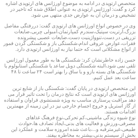
متخصص ارتوپدی در ادامه به موضوع اورژانس های ارتوپدی اشاره
کرد و گفت: اورژانس ارتوپدی به عنوانی اطلاق شده که تاخیر در
تشخیص و درمان آن به عوارض جدی منتهی می شود.
وی در خصوص انواع اورژانس های ارتوپدی گفت: دررفتگی مفاصل
بزرگ،آرتریت سپتیک،سندرم کمپارتمان،آمبولی چربی،ضایعات
تزریقی در دست،تنوواژینیت دست،ضایعات عصبی پیشرونده
فقرات،عوارض عروقی اندام،شکستگی باز و شکستگی گردن فمور
از انواع مشکلاتی است که حتما نیاز به اورژانس ارتوپدی دارد.
حسن زاده خاطرنشان کرد: شکستگی ها به طور معمول اورژانس
تلقی نمی شود،البته شکستگی دوبل ساعد یا شکستگی استابولوم یا
شکستگی های بسته بازو و یا ساق را بهتر است ۲۴ ساعت تا ۴۸
ساعت بعد عمل کنیم.
این متخصص ارتوپدی در پایان گفت: شکستگی باز از شایع ترین
اورژانس های ارتوپدی است که نتایج درمان را تحت تاثیر قرار می
دهد مراقبت پرستاری مناسب به ویژه شستشوی فراوان و استفاده
از گاز استریل و خروج اجسام خارجی نیز در این زمینه از مهمترین
اقدامات هستند.
نوع شیوه زندگی ماشینی،کم تحرکی،نوع فرهنگ غذاهای
مصرفی،ورزش و فعالیت های بدنی،ایجاد تصادف ها،حوادث
طبیعی،غیرمترقبه و...،باعث شده امروزه سلامت و عملکرد این
بخش از سیستم بدنی،بیشتر به مخاطره بیفتد.