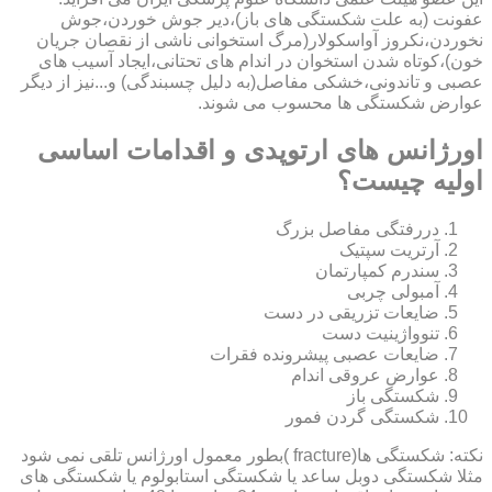
عفونت (به علت شکستگی های باز)،دیر جوش خوردن،جوش
نخوردن،نکروز آواسکولار(مرگ استخوانی ناشی از نقصان جریان
خون)،کوتاه شدن استخوان در اندام های تحتانی،ایجاد آسیب های
عصبی و تاندونی،خشکی مفاصل(به دلیل چسبندگی) و...نیز از دیگر
عوارض شکستگی ها محسوب می شوند.
اورژانس های ارتوپدی و اقدامات اساسی
اولیه چیست؟
دررفتگی مفاصل بزرگ
آرتریت سپتیک
سندرم کمپارتمان
آمبولی چربی
ضایعات تزریقی در دست
تنوواژینیت دست
ضایعات عصبی پیشرونده فقرات
عوارض عروقی اندام
شکستگی باز
شکستگی گردن فمور
نکته: شکستگی ها(fracture )بطور معمول اورژانس تلقی نمی شود
مثلا شکستگی دوبل ساعد یا شکستگی استابولوم یا شکستگی های