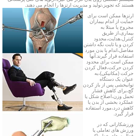
هستند که تجویز،تولید و مدیریت ارتزها را انجام می دهند.
ارتزها ممکن است برای
حمایت از اندام بیماران
مجروح یا مبتلا به
بیماری،از طریق
کنترل،هدایت،محدود
کردن و یا ثابت نگه داشتن
مفاصل،اندام یا بدن مورد
استفاده قرار گیرند.آنها
ممکن است برای محدود
کردن حرکت،فعال کردن
حرکت (مکانیکی)،به
عنوان یک دستگاه
توانبخشی پس از باز کردن
گچ،برای کاهش فشار
تحمل وزن،اصلاح شکل یا
عملکرد بخشی از بدن یا
کاهش درد،مورد استفاده
قرار گیرد.
ورزشکارانی که در
ورزش های تعاملی یا
فعالیت های خطرناک