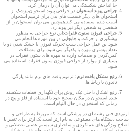
جا انداختن شکستگی می توان آن را درمان کرد.
جراحی پیوند استخوان
:در جراحی پیوند استخوان،پزشک از
استخوان های دیگر قسمت های بدن برای ترمیم استخوان
آسیب دیده استفاده می کند.همچنین می توان استخوان را از
شخصی به شخص دیگر نیز پیوند زد.
جراحی فیوژن ستون فقرات
:این نوع جراحی به منظور
پیشگیری از حرکت و جابجایی در بین مهره ها انجام می
شود.این عمل جراحی سبب تحریک فیوژن یا خشک شدن دو یا
تعداد بیشتری مهره با یکدیگر می شود.برای مشکلات
کمر،گردن و صدمات وارده به مهره های ستون فقرات در
بسیاری از موارد از جراحی فیوژن ستون فقرات استفاده می
شود.
رفع مشکل بافت نرم
: ترمیم بافت های نرم مانند پارگی
تاندون یا رباط ها.
رفع اشکال داخلی :یک روش برای نگهداری قطعات شکسته
شده استخوان در مکان صحیح خود با استفاده از فلز و پیچ در
زمانی که استخوان در حال التیام است.
ارتوپدی فنی رشته ای در پزشکی است که مربوط به طراحی و
ساخت دستگاه های مصنوعی به نام ارتز است.یک ارتز برای تغییر یا
اصلاح ویژگی های عملکردی و ساختاری سیستم عصبی،عضلانی و
سیستم اسکلتی روی بدن قرار می گیرد.ارتوپد های فنی پزشکانی