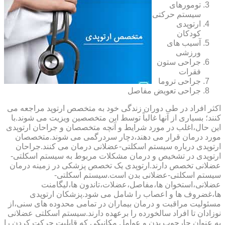
تومورهای
سیستم حرکتی
ارتوپدی
کودکان
آسیب های
ورزشی
جراحی ستون
فقرات
جراحی تروما
جراحی تعویض مفاصل
اکثر افراد در طی دوران زندگی خود به متخصص ارتوپد مراجعه می
کنند؛ بسیاری از آنها غالباً توسط این متخصصین ویزیت می شوند.با
این حال،اغلب در مورد شرایط و آنچه متخصصان و جراحان ارتوپدی
مورد درمان قرار می دهند،دچار سردرگمی می شوند.متخصصان
ارتوپدی درباره سیستم اسکلتی-عضلانی درمان می کنند.جراحان
ارتوپدی در تشخیص و درمان مشکلات مربوط به سیستم اسکلتی-
عضلانی تخصص دارند.ارتوپدی یک تخصص پزشکی در زمینه درمان
سیستم اسکلتی-عضلانی بدن است.سیستم اسکلتی-
عضلانی،استخوان ها،مفاصل،عضلات،تاندون ها،لیگامنت
ها،غضروف ها و اعصاب را شامل می شود.پزشکان ارتوپدی
مسئولیت مراقبت و درمان بیماران در تمامی محدوده های سنی،از
نوزادان تا افراد سالخورده را برعهده دارند.سیستم اسکلتی عضلانی
به عنوان چارچوب بدن و عوامل مکانیکی که قابلیت حرکت کردن را