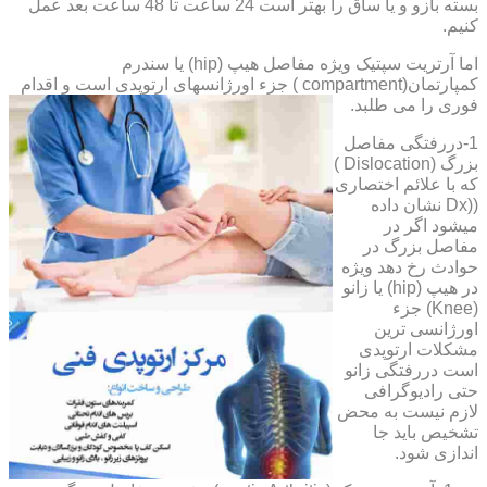
بسته بازو و یا ساق را بهتر است 24 ساعت تا 48 ساعت بعد عمل
کنیم.
اما آرتریت سپتیک ویژه مفاصل هیپ (hip) یا سندرم
کمپارتمان(compartment ) جزء اورژانسهای ارتوپدی است و اقدام
فوری را می طلبد.
1-دررفتگی مفاصل
بزرگ (Dislocation )
که با علائم اختصاری
((Dx نشان داده
میشود اگر در
مفاصل بزرگ در
حوادث رخ دهد ویژه
در هیپ (hip) یا زانو
(Knee) جزء
اورژانسی ترین
مشکلات ارتوپدی
است دررفتگی زانو
حتی رادیوگرافی
لازم نیست به محض
تشخیص باید جا
اندازی شود.