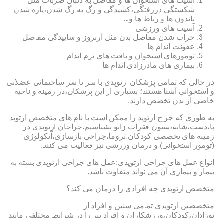
آسیب های استخوان ها و مفاصل به دنبال ضربات مثل
شکستگی،دررفتگی،کشیدگی و رگ به رگ شدن،پاره شدن
تاندون ها و رباط ها و...
آسیب های ورزشی
خراب شدن مفاصل بدن مثل آرتروز و ساییدگی مفاصل
عفونت اندام ها
تومورهای استخوان و بافت های نرم اندام
بیماری های مادرزادی اندام ها
در حالی که تمامی پزشکان ارتوپدی با سر تا سر ساختمانی عضلانی
و استخوانی آشنا هستند؛ بسیاری از این پزشکان،در زمینه و ناحیه
خاصی از بدن تخصص دارند.
به طوری که جراح ارتوپد را ممکن است با نام های متخصص ارتوپد
پا،دست،شانه،ستون فقرات،زانو بشناسیم.جراحان ارتوپدی در
زمینه های تخصصی کودکان،تروما،جراحی بازسازی،آنکولوژی
(تومور استخوانی) و درمان ورزشی نیز فعالیت می کنند.
انواع عمل های جراحی ارتوپدی:عمل های جراحی ارتوپدی بسته به
بیمار و بیماری آن می تواند متفاوت باشد.
متخصص ارتوپدی چه افرادی را درمان می کند؟
متخصصین ارتوپدی تمامی سنین و افراد از
نوزادان،کودکان،ورزشکاران و افراد پیر را در شرایط مختلفی مانند