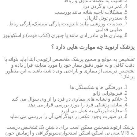
آسیب به عضله،تاندون و رباط
کمر درد و گردن درد
مشکلات ناحیه شانه مانند بورسیت
سندرم تونل کارپال
صدمات ورزشی مانند تاندونیت،پارگی منیسک،پارگی رباط
صلیبی قدامی
بیماری های مادرزادی مانند پا چنبری (کلاب فوت) و اسکولیوز
پزشک ارتوپد چه مهارت هایی دارد ؟
تشخیص به موقع و صحیح پزشک متخصص ارتوپدی ابتدا باید بتواند با
دقت کافی و به طور دقیق بیمار خود را مورد معاینه قرار داده و
تشخیص درستی از بیماری و ناراحتی وی داشته باشد.به این منظور
پزشک:
دررفتگی ها و شکستگی ها
فیزیوتراپی زانو
علائم و نشانه های بیماری در فرد را از وی سوال می کند
سابقه پزشکی فرد را مورد بررسی قرار می دهد
معاینه فیزیکی به عمل می آورد
در صورت وجود عکس رادیوگرافی،آن را بررسی می‎ نماید
پزشک ارتوپد همچنین ممکن است برای داشتن یک تشخیص درست
به MRI،سی تی اسکن،اسکن استخوان،سونوگرافی و آزمایش خون