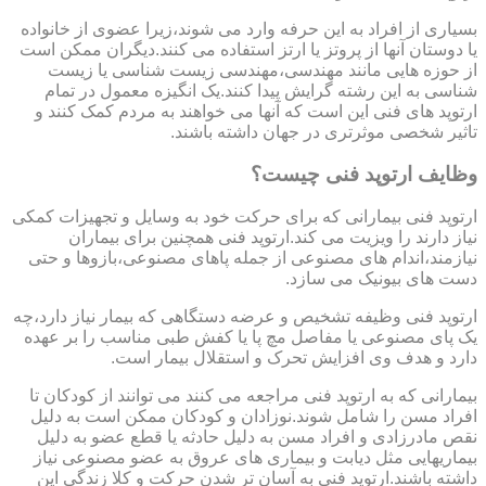
بسیاری از افراد به این حرفه وارد می شوند،زیرا عضوی از خانواده
یا دوستان آنها از پروتز یا ارتز استفاده می کنند.دیگران ممکن است
از حوزه هایی مانند مهندسی،مهندسی زیست شناسی یا زیست
شناسی به این رشته گرایش پیدا کنند.یک انگیزه معمول در تمام
ارتوپد های فنی این است که آنها می خواهند به مردم کمک کنند و
تاثیر شخصی موثرتری در جهان داشته باشند.
وظایف ارتوپد فنی چیست؟
ارتوپد فنی بیمارانی که برای حرکت خود به وسایل و تجهیزات کمکی
نیاز دارند را ویزیت می کند.ارتوپد فنی همچنین برای بیماران
نیازمند،اندام های مصنوعی از جمله پاهای مصنوعی،بازوها و حتی
دست های بیونیک می سازد.
ارتوپد فنی وظیفه تشخیص و عرضه دستگاهی که بیمار نیاز دارد،چه
یک پای مصنوعی یا مفاصل مچ پا یا کفش طبی مناسب را بر عهده
دارد و هدف وی افزایش تحرک و استقلال بیمار است.
بیمارانی که به ارتوپد فنی مراجعه می کنند می توانند از کودکان تا
افراد مسن را شامل شوند.نوزادان و کودکان ممکن است به دلیل
نقص مادرزادی و افراد مسن به دلیل حادثه یا قطع عضو به دلیل
بیماریهایی مثل دیابت و بیماری های عروق به عضو مصنوعی نیاز
داشته باشند.ارتوپد فنی به آسان تر شدن حرکت و کلا زندگی این