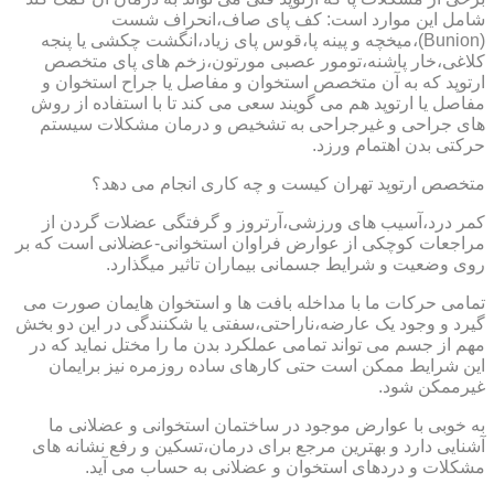
شامل این موارد است: کف پای صاف،انحراف شست
(Bunion)،میخچه و پینه پا،قوس پای زیاد،انگشت چکشی یا پنجه
کلاغی،خار پاشنه،تومور عصبی مورتون،زخم های پای متخصص
ارتوپد که به آن متخصص استخوان و مفاصل یا جراح استخوان و
مفاصل یا ارتوپد هم می گویند سعی می کند تا با استفاده از روش
های جراحی و غیرجراحی به تشخیص و درمان مشکلات سیستم
حرکتی بدن اهتمام ورزد.
متخصص ارتوپد تهران کیست و چه کاری انجام می دهد؟
کمر درد،آسیب های ورزشی،آرتروز و گرفتگی عضلات گردن از
مراجعات کوچکی از عوارض فراوان استخوانی-عضلانی است که بر
روی وضعیت و شرایط جسمانی بیماران تاثیر میگذارد.
تمامی حرکات ما با مداخله بافت ها و استخوان هایمان صورت می
گیرد و وجود یک عارضه،ناراحتی،سفتی یا شکنندگی در این دو بخش
مهم از جسم می تواند تمامی عملکرد بدن ما را مختل نماید که در
این شرایط ممکن است حتی کارهای ساده روزمره نیز برایمان
غیرممکن شود.
به خوبی با عوارض موجود در ساختمان استخوانی و عضلانی ما
آشنایی دارد و بهترین مرجع برای درمان،تسکین و رفع نشانه های
مشکلات و دردهای استخوان و عضلانی به حساب می آید.