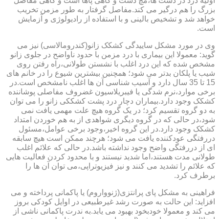
اولیه درد در دست ها،مچ دست و گاهی پاها است و گاهی مفاصل
بزرگ را هم درگیر می کند.مفاصل گرفتار به طور مزمن تخریب
خواهد شد و تشخیص بالینی و با استفاده از رادیولوژی و آزمایش
است.
وی در مورد مشکل ساییدگی کشکک زانو(کندرومالاسی) نیز می
گوید: معمولا این بیماری با درد مزمن با حدود ناواضح در جلوی زانو
مشخص شده که این درد اغلب با نشستن طولانی،راه رفتن روی
شیب یا پلکان بدتر می شود؛ همچنین بیشترین شیوع را در خانم های
15 تا 35 سال دارد و آسیب شناسی آن ها اغلب نامشخص است.در
برخی موارد،نرم شدگی یا فیبریلاسیون غضروف مفاصلی پوشاننده
کشکک وجود دارد.بیماران دچار درد پشت کشککی زانو را می توان
به دو گروه تقسیم کرد؛ در یک گروه هیچ علت مهمی یافت نمی
شود،در حالی که در گروه دیگری شواهدی از به هم خوردن امتداد
کشکک وجود دارد.در این گروه اخیر،وجود برخی عوامل،مسئول
دررفتگی عودکننده یافت می شود؛ هرچند ممکن است هیچ سابقه
ای از دررفتگی واضح وجود نداشته باشد.در حالی که علائم اغلب
طولانی مدت هستند،اما شدید نیستند و با محدود کردن فعالیت هایی
که علائم را تشدید می کنند و نیز فیزیوتراپی،می توان آن ها را
برطرف کرد.
فراهینی به مشکل پای پرانتزی(ژنوواروم) یا پاکمانی پرداخته و می
افزاید: این حالت به صورت رشد غیرطبیعی در اوایل کودکی بروز
می کند و معمولا خودبخود بهبود می یابد.به ندرت پاکمانی ناشی از