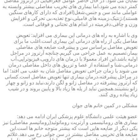
نمایان می شود؛ در حال حاضر عوامل جغرافیایی در آرتروز مفاصل
کمتر دیده می شود،اما بیماری های تخریب مفاصلی بیشتر وابسته به
عواملی مانند سن و جنس،شغل(افرادی که دارای کارهای سنگین
هستند)،ژنتیک،زمینه های فامیلی،نوع تغذیه،بی تحرکی و افزایش
وزن و چاقی،دفرمیته در اندام های تحتانی و فوقانی است.
وی با اشاره به راه های درمانی این بیماری می افزاید: تعویض
مفاصل یکی از راه های درمانی این بیماری است.اغلب ما برای
تعویض مفاصل براساس سن و پیشرفت ضایعه های مفاصلی
بیمار،تصمیم به عمل جراحی می گیریم.چنانچه آرتروز در مراحل
اولیه باشد،این افراد معمولا با درمان های دارویی،فیزیوتراپی،آب
درمانی،شنا و استفاده از عصا و تزریق های داخل مفاصلی درمان
می شوند یا زمان جراحی تعویض مفاصل شان به عقب می افتد؛ اما
در مراحل پیشرفته،درمان بیماری تنها تعویض مفاصل است.کسانی
که آرتروز پیشرفته در مفاصل زانو و لگن دارند،نباید دو زانو و چهار
زانو بنشینند.همچنین نباید از پله ها زیاد بالا و پایین بروند و در شیب
زیاد پیاده روی کنند.
مشکلی در کمین خانم های جوان
عضو هیئت علمی دانشگاه علوم پزشکی ایران ادامه می دهد:
بیماری های روماتیسمی و آرتریت روماتوئید(روماتیسم مفاصلی) نیز
یکی دیگر از ضایعه هایی است که بیشتر متوجه خانم ها است.این
ضایعه های تخریبی مفاصل بیشتر در سن جوانی رخ می دهد.علائم