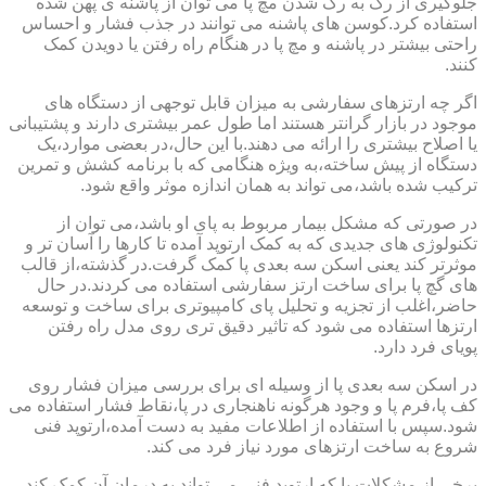
جلوگیری از رگ به رگ شدن مچ پا می توان از پاشنه ی پهن شده
استفاده کرد.کوسن های پاشنه می توانند در جذب فشار و احساس
راحتی بیشتر در پاشنه و مچ پا در هنگام راه رفتن یا دویدن کمک
کنند.
اگر چه ارتزهای سفارشی به میزان قابل توجهی از دستگاه های
موجود در بازار گرانتر هستند اما طول عمر بیشتری دارند و پشتیبانی
یا اصلاح بیشتری را ارائه می دهند.با این حال،در بعضی موارد،یک
دستگاه از پیش ساخته،به ویژه هنگامی که با برنامه کشش و تمرین
ترکیب شده باشد،می تواند به همان اندازه موثر واقع شود.
در صورتی که مشکل بیمار مربوط به پای او باشد،می توان از
تکنولوژی های جدیدی که به کمک ارتوپد آمده تا کارها را آسان تر و
موثرتر کند یعنی اسکن سه بعدی پا کمک گرفت.در گذشته،از قالب
های گچ پا برای ساخت ارتز سفارشی استفاده می کردند.در حال
حاضر،اغلب از تجزیه و تحلیل پای کامپیوتری برای ساخت و توسعه
ارتزها استفاده می شود که تاثیر دقیق تری روی مدل راه رفتن
پویای فرد دارد.
در اسکن سه بعدی پا از وسیله ای برای بررسی میزان فشار روی
کف پا،فرم پا و وجود هرگونه ناهنجاری در پا،نقاط فشار استفاده می
شود.سپس با استفاده از اطلاعات مفید به دست آمده،ارتوپد فنی
شروع به ساخت ارتزهای مورد نیاز فرد می کند.
برخی از مشکلات پا که ارتوپد فنی می تواند به درمان آن کمک کند