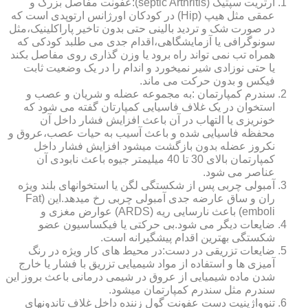
آرتریت سپتیک (septic Arthritis):عفونت مفاصل بزرگ و
عمقی مثل هیپ (Hip) در کودکان اورژانس ارتوپدی است که
در صورت شک و تردید بالینی حتی بدون تاخیر پاراکلینیک،مثل
سونوگرافی یا آزمایشگاهی،اقدام جدی می طلبد کودکی که
همراه تب نمی تواند راه برود یا وزن گذاری روی مفاصل بکند
یا حتی نوزادی شیر نمیخورد و اندام را در یک وضعیت ثابت
فیکس و بدون حرکت می ماند.
سندرم کمپارتمان :به مجموعه عضله و شریان و عصب و
استخوان در یک غلاف فاسیایی کمپارتان گفته می شود که
خونریزی یا التهاب در آن باعث افزایش فشار داخل آن
محفظه فاسیایی شده و باعث آسیب به حیات عصب،عروق و
نکروز عضله بدون بازگشت میشود افزایش فشار داخل
کمپارتمان بالای 30 تا 40 میلیمتر جیوه باعث نابودی آن
عناصر می شود.
آمبولی چربی پس از شکستگی لگن یا استخوانهای بلند ویژه
ران و ساق عارضه جدی آمبولی چربی رخ میدهد.این (Fat
emboli) باعث نارسایی ریه (ARDS) عوارض مغزی و
ضایعات دیگر می شود.بی حرکتی یا فیکساسیون عضو
شکستگی بهترین اقدام پیشگیرانه است.
ضایعات تزریقی در دست:در محیط های کار ویژه در رنگ
آمیزی ها و استفاده از مواد شیمیایی تزریق با فشار یا خارج
شدن ماده شیمیایی از عروق در شیمی درمانی باعث بروز این
سندرم مثل سندرم کمپارتمان میشود.
تنوواژینیت دست عفونت گول زننده داخل غلاف تاندونهای