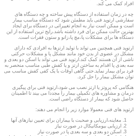
افراد کمک می کند.
چه در زمان استفاده از دستگاه پیش ساخته و چه دستگاه های
سفارشی ارتوپد فنی باید مطمئن شود که دستگاه مناسب بیمار
است و ممکن است نیاز به انجام تغییراتی در دستگاه برای ایجاد
بهترین حالت ممکن برای فرد داشته باشد.رایج ترین استفاده از این
دستگاه ها برای مشکلات پا،مچ پا،زانو و ستون فقرات است.
ارتوپد فنی همچنین می تواند با تولید ارتزها به افرادی که دارای
مشکل در عضوی از بدن خود مانند مشکل پا و مشکلات حرکتی
ناشی از آن هستند کمک کند.ارتوپد فنی می تواند با اسکن دو بعدی و
سه بعدی پا اقدام به ساختن ارتز و یا کفش طبی مناسب منحصر به
فرد برای بیمار نماید.حتی گاهی اوقات با یک کفی کفش مناسب می
توان مشکل بیمار را حل کرد.
هنگامی که پروتز یا ارتز نصب می شود،ارتوپد فنی برای پیگیری
درمان و مشاوره های تکمیلی بیمار را مجددا می بیند تا اطمینان
حاصل شود که بیمار از دستگاه راضی است.
ارتوپد های فنی معمولا موارد زیر را انجام می دهند:
معاینه،ارزیابی و صحبت با بیماران برای تعیین نیازهای آنها
ارزیابی بیومکانیکال در صورت نیاز
اسکن دو بعدی و سه بعدی پا در صورت نیاز