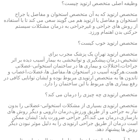
وظیفه اصلی متخصص ارتوپد چیست؟
متخصص ارتوپد که به آن متخصص استخوان و مفاصل یا جراح
استخوان و مفاصل یا ارتوپد هم می گویند سعی می کند تا با استفاده
از روش های جراحی و غیرجراحی به درمان مشکلات سیستم
حرکتی بدن اهتمام ورزد.
متخصص ارتوپد خوب کیست؟
متخصص ارتوپد تهران یک پزشک مجرب برای
تشخیص،درمان،پیشگیری و توانبخشی به بیمار آسیب دیده بر اثر
جراحات،اختلالات و بیماری ها در ساختمان استخوانی-عضلانی
هست.هرگونه آسیب در استخوان ها،مفاصل ها،عضلات،اعصاب و
تاندون ها به متخصص ارتوپدی مربوط بوده و ایشان توانایی کافی در
رفع بیماری های مربوط با این ساختمان را دارد.
متخصص ارتوپدی چه چیزی را درمان می کند؟
متخصص ارتوپدی بسیاری از مشکلات استخوانی-عضلانی را بدون
نیاز به جراحی و از طریق ورزش،درمان دارویی و دیگر روش های
بازسازی،درمان می کند.اگر جراحی ضرورت یابد؛ ایشان ممکن
است درمان از طریق جراحی ارتوپدی را به دلیل موثر نبودن دیگر
روش ها پیشنهاد دهد.