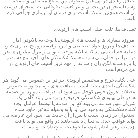
اختلال رشدی در اپی فیز(استخوان بین سطح مفاصلی و صفحه
رشد) استخوان درشت نی و نیز قسمت فوقانی تنه استخوان درشت
نی است.همچنین ممکن است برای درمان این بیماری جراحی لازم
باشد.
تصادف ها،علت اصلی آسیب های ارتوپدی
امروزه بیماری ها و آسیب های ارتوپدی،با توجه به بالابودن آمار
تصادف ها و بروز حوادث طبیعی و غیرمترقبه،جزو پنج بیماری شایع
دنیا به حساب می آید که سالانه موجب ناتوانی و مرگ میلیون ها نفر
در سراسر جهان می شود.معمولا شکستگی های ناحیه مچ دست و
پا،بازو،شانه،لگن،ران و ساعد از مهم ترین آسیب های ارتوپدی در
بین مردم است.
علی یگانه،جراح و متخصص ارتوپدی نیز در این خصوص می گوید: هر
شکستگی تا حدی باعث آسیب به بافت های نرم مجاور به خصوص
عضلات،عروق خونی کوچک می شود،اما در اغلب موارد این صدمه
ها در طی بهبودی شکستگی خودبخود بهبود می یابند.گاهی یک
شریان مهم صدمه می بیند که این صدمه یا توسط عوامل ایجاد
کننده شکستگی به وجود می آید یا به وسیله لبه تیز جابجا شده
استخوان در زمان آسیب یا پس از آن حادث می شود.این عارضه می
تواند عواقب جدی به دنبال داشته باشد.در واقع می تواند باعث
ازدست رفتن اندام شود،اما خوشبختانه چندان شایع نیست.
این عضو هیئت علمی دانشگاه علوم پزشکی ایران می افزاید: