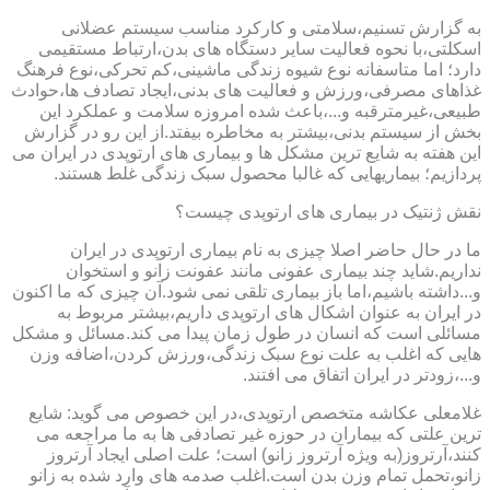
به گزارش تسنیم،سلامتی و کارکرد مناسب سیستم عضلانی
اسکلتی،با نحوه فعالیت سایر دستگاه های بدن،ارتباط مستقیمی
دارد؛ اما متاسفانه نوع شیوه زندگی ماشینی،کم تحرکی،نوع فرهنگ
غذاهای مصرفی،ورزش و فعالیت های بدنی،ایجاد تصادف ها،حوادث
طبیعی،غیرمترقبه و...،باعث شده امروزه سلامت و عملکرد این
بخش از سیستم بدنی،بیشتر به مخاطره بیفتد.از این رو در گزارش
این هفته به شایع ترین مشکل ها و بیماری های ارتوپدی در ایران می
پردازیم؛ بیماریهایی که غالبا محصول سبک زندگی غلط هستند.
نقش ژنتیک در بیماری های ارتوپدی چیست؟
ما در حال حاضر اصلا چیزی به نام بیماری ارتوپدی در ایران
نداریم.شاید چند بیماری عفونی مانند عفونت زانو و استخوان
و...داشته باشیم،اما باز بیماری تلقی نمی شود.آن چیزی که ما اکنون
در ایران به عنوان اشکال های ارتوپدی داریم،بیشتر مربوط به
مسائلی است که انسان در طول زمان پیدا می کند.مسائل و مشکل
هایی که اغلب به علت نوع سبک زندگی،ورزش کردن،اضافه وزن
و...،زودتر در ایران اتفاق می افتند.
غلامعلی عکاشه متخصص ارتوپدی،در این خصوص می گوید: شایع
ترین علتی که بیماران در حوزه غیر تصادفی ها به ما مراجعه می
کنند،آرتروز(به ویژه آرتروز زانو) است؛ علت اصلی ایجاد آرتروز
زانو،تحمل تمام وزن بدن است.اغلب صدمه های وارد شده به زانو