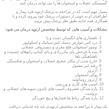
گسستگی عضلات و استخوان ها را می توانند درمان کنند.
بسیار مهم است که در مراجعه به پزشک ارتوپد،فرد بیمار و
اطرافیان او به خوبی از دستورات پزشک خود پیروی کرده و با
همکاری همه جانبه،طبق نظر پزشک،پیش بروند.
مشکلات و آسیب هایی که توسط متخصص ارتوپد درمان می شود:
ناهنجاری های انگشتان دست و پا
درد کمر،عوارض دیسک کمر،سیاتیک و اسکولیوز
تومور استخوانی،فلج مغزی و دیستروفی عضلانی
پینه پا،چرخش پای مادرزادی و پای کمانی،زانوهای چسبیده و
ناهماهنگی پاها
خارج شدن از مکان صحیح عضلات و استخوان و شکستگی
رشد غیر معمول
آرتروز
پوکی استخوان
آرتروز روماتوئید
آسیب های کاری و ورزشی
پاره شدگی غضروف،آسیب های تاندون،سویه های عضلانی و
بروست
پاره شدگی رباط ها،فشارها و پیچ خوردگی
یک بیمار با مراجعه به متخصص ارتوپدی باید چه خدماتی دریافت