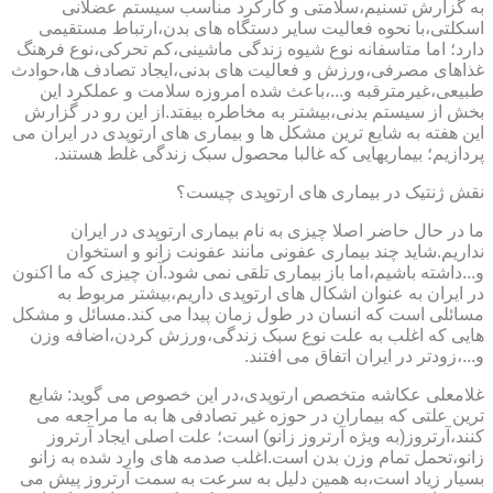
به گزارش تسنیم،سلامتی و کارکرد مناسب سیستم عضلانی
اسکلتی،با نحوه فعالیت سایر دستگاه های بدن،ارتباط مستقیمی
دارد؛ اما متاسفانه نوع شیوه زندگی ماشینی،کم تحرکی،نوع فرهنگ
غذاهای مصرفی،ورزش و فعالیت های بدنی،ایجاد تصادف ها،حوادث
طبیعی،غیرمترقبه و...،باعث شده امروزه سلامت و عملکرد این
بخش از سیستم بدنی،بیشتر به مخاطره بیفتد.از این رو در گزارش
این هفته به شایع ترین مشکل ها و بیماری های ارتوپدی در ایران می
پردازیم؛ بیماریهایی که غالبا محصول سبک زندگی غلط هستند.
نقش ژنتیک در بیماری های ارتوپدی چیست؟
ما در حال حاضر اصلا چیزی به نام بیماری ارتوپدی در ایران
نداریم.شاید چند بیماری عفونی مانند عفونت زانو و استخوان
و...داشته باشیم،اما باز بیماری تلقی نمی شود.آن چیزی که ما اکنون
در ایران به عنوان اشکال های ارتوپدی داریم،بیشتر مربوط به
مسائلی است که انسان در طول زمان پیدا می کند.مسائل و مشکل
هایی که اغلب به علت نوع سبک زندگی،ورزش کردن،اضافه وزن
و...،زودتر در ایران اتفاق می افتند.
غلامعلی عکاشه متخصص ارتوپدی،در این خصوص می گوید: شایع
ترین علتی که بیماران در حوزه غیر تصادفی ها به ما مراجعه می
کنند،آرتروز(به ویژه آرتروز زانو) است؛ علت اصلی ایجاد آرتروز
زانو،تحمل تمام وزن بدن است.اغلب صدمه های وارد شده به زانو
بسیار زیاد است،به همین دلیل به سرعت به سمت آرتروز پیش می