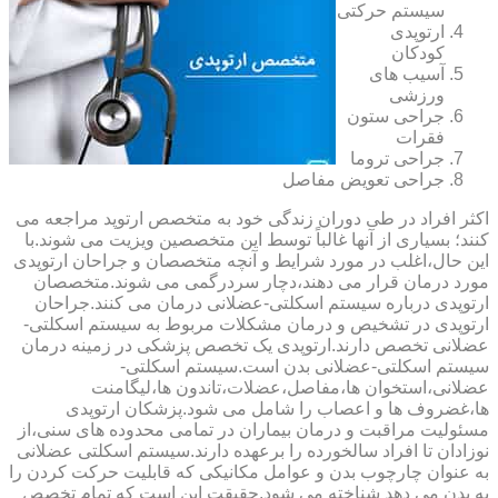
سیستم حرکتی
ارتوپدی
کودکان
آسیب های
ورزشی
جراحی ستون
فقرات
جراحی تروما
جراحی تعویض مفاصل
اکثر افراد در طی دوران زندگی خود به متخصص ارتوپد مراجعه می
کنند؛ بسیاری از آنها غالباً توسط این متخصصین ویزیت می شوند.با
این حال،اغلب در مورد شرایط و آنچه متخصصان و جراحان ارتوپدی
مورد درمان قرار می دهند،دچار سردرگمی می شوند.متخصصان
ارتوپدی درباره سیستم اسکلتی-عضلانی درمان می کنند.جراحان
ارتوپدی در تشخیص و درمان مشکلات مربوط به سیستم اسکلتی-
عضلانی تخصص دارند.ارتوپدی یک تخصص پزشکی در زمینه درمان
سیستم اسکلتی-عضلانی بدن است.سیستم اسکلتی-
عضلانی،استخوان ها،مفاصل،عضلات،تاندون ها،لیگامنت
ها،غضروف ها و اعصاب را شامل می شود.پزشکان ارتوپدی
مسئولیت مراقبت و درمان بیماران در تمامی محدوده های سنی،از
نوزادان تا افراد سالخورده را برعهده دارند.سیستم اسکلتی عضلانی
به عنوان چارچوب بدن و عوامل مکانیکی که قابلیت حرکت کردن را
به بدن می دهد شناخته می شود.حقیقت این است که تمام تخصص