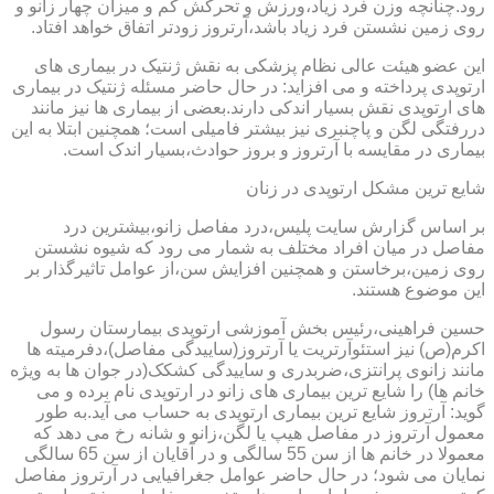
رود.چنانچه وزن فرد زیاد،ورزش و تحرکش کم و میزان چهار زانو و
روی زمین نشستن فرد زیاد باشد،آرتروز زودتر اتفاق خواهد افتاد.
این عضو هیئت عالی نظام پزشکی به نقش ژنتیک در بیماری های
ارتوپدی پرداخته و می افزاید: در حال حاضر مسئله ژنتیک در بیماری
های ارتوپدی نقش بسیار اندکی دارند.بعضی از بیماری ها نیز مانند
دررفتگی لگن و پاچنبری نیز بیشتر فامیلی است؛ همچنین ابتلا به این
بیماری در مقایسه با آرتروز و بروز حوادث،بسیار اندک است.
شایع ترین مشکل ارتوپدی در زنان
بر اساس گزارش سایت پلیس،درد مفاصل زانو،بیشترین درد
مفاصل در میان افراد مختلف به شمار می رود که شیوه نشستن
روی زمین،برخاستن و همچنین افزایش سن،از عوامل تاثیرگذار بر
این موضوع هستند.
حسین فراهینی،رئیس بخش آموزشی ارتوپدی بیمارستان رسول
اکرم(ص) نیز استئوآرتریت یا آرتروز(ساییدگی مفاصل)،دفرمیته ها
مانند زانوی پرانتزی،ضربدری و ساییدگی کشکک(در جوان ها به ویژه
خانم ها) را شایع ترین بیماری های زانو در ارتوپدی نام برده و می
گوید: آرتروز شایع ترین بیماری ارتوپدی به حساب می آید.به طور
معمول آرتروز در مفاصل هیپ یا لگن،زانو و شانه رخ می دهد که
معمولا در خانم ها از سن 55 سالگی و در آقایان از سن 65 سالگی
نمایان می شود؛ در حال حاضر عوامل جغرافیایی در آرتروز مفاصل