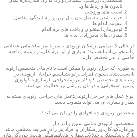
شکستگی،دررفتگی،کشیدگی و رگ به رگ شدن،پاره شدن
تاندون ها و رباط ها و...
آسیب های ورزشی
خراب شدن مفاصل بدن مثل آرتروز و ساییدگی مفاصل
عفونت اندام ها
تومورهای استخوان و بافت های نرم اندام
بیماری های مادرزادی اندام ها
در حالی که تمامی پزشکان ارتوپدی با سر تا سر ساختمانی عضلانی
و استخوانی آشنا هستند؛ بسیاری از این پزشکان،در زمینه و ناحیه
خاصی از بدن تخصص دارند.
به طوری که جراح ارتوپد را ممکن است با نام های متخصص ارتوپد
پا،دست،شانه،ستون فقرات،زانو بشناسیم.جراحان ارتوپدی در
زمینه های تخصصی کودکان،تروما،جراحی بازسازی،آنکولوژی
(تومور استخوانی) و درمان ورزشی نیز فعالیت می کنند.
انواع عمل های جراحی ارتوپدی:عمل های جراحی ارتوپدی بسته به
بیمار و بیماری آن می تواند متفاوت باشد.
متخصص ارتوپدی چه افرادی را درمان می کند؟
متخصصین ارتوپدی تمامی سنین و افراد از
نوزادان،کودکان،ورزشکاران و افراد پیر را در شرایط مختلفی مانند
پارگی،شکستگی،اختلالات،بیماری ها،ناهماهنگی ها،پیچ خوردگی ها،و