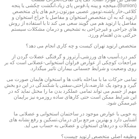
(Bunion)،میخچه و پینه پا،قوس پای زیاد،انگشت چکشی یا پنجه
کلاغی،خار پاشنه،تومور عصبی مورتون،زخم های پای متخصص
ارتوپد که به آن متخصص استخوان و مفاصل یا جراح استخوان و
مفاصل یا ارتوپد هم می گویند سعی می کند تا با استفاده از روش
های جراحی و غیرجراحی به تشخیص و درمان مشکلات سیستم
حرکتی بدن اهتمام ورزد.
متخصص ارتوپد تهران کیست و چه کاری انجام می دهد؟
کمر درد،آسیب های ورزشی،آرتروز و گرفتگی عضلات گردن از
مراجعات کوچکی از عوارض فراوان استخوانی-عضلانی است که بر
روی وضعیت و شرایط جسمانی بیماران تاثیر میگذارد.
تمامی حرکات ما با مداخله بافت ها و استخوان هایمان صورت می
گیرد و وجود یک عارضه،ناراحتی،سفتی یا شکنندگی در این دو بخش
مهم از جسم می تواند تمامی عملکرد بدن ما را مختل نماید که در
این شرایط ممکن است حتی کارهای ساده روزمره نیز برایمان
غیرممکن شود.
به خوبی با عوارض موجود در ساختمان استخوانی و عضلانی ما
آشنایی دارد و بهترین مرجع برای درمان،تسکین و رفع نشانه های
مشکلات و دردهای استخوان و عضلانی به حساب می آید.
وظیفه اصلی متخصص ارتوپد چیست؟