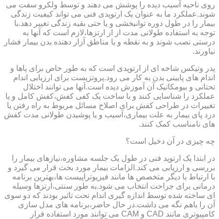
روی ناحیه آسیب دیده را پوشش می دهند و توسط ولکرو سفت می
شوند.عملکرد ما به عنوان یک ارتوپدی فنی می تواند کیفیت زندگی
بیمار را در طول دوره توانبخشی و یا حتی بقیه زندگی تغییر دهد.با
توجه به استفاده طولانی مدت از از ارتزها،لازم است که آنها به
درستی نصب شوند و به نقطه و یا مناطق آزار دهنده بدن بیمار فشار
نیاورند.
پدر وتیکس شاخه ای از ارتوپدی است که به طور خاص برای پاها و
اندام های پایینی بدن به کار می رود.پروتزیست برای ارزیابی اندام
تحتانی و بیومکانیک آن آموزش دیده است.آنها می توانند اختلال
عملکرد را شناسایی کنند و با ساخت یک کفی کفش،کفش کامل و یا
تغییرات در طراحی کفش برای اصلاح مسائل مربوط به راه رفتن یا
درد پای بیمار به علت بیماری،آسیب و یا پوشیدن طولانی مدت کفش
های نامناسب کمک کنند.
چه چیزی در آن دخیل است؟
در ابتدا یک ارتوپد فنی در طول یک جلسه مشاوره،نیازهای بیمار را
بررسی و ارزیابی می کند.الزامات بیمار مورد بحث قرار می گیرد و
با ارتباط با دیگر متخصص ها مانند فیزیوتراپیست ها،بهترین برنامه
درمانی برای جراحت انتخاب می شود.به طور سنتی،ارتزها وسیله
ای ساخته شده توسط اندازه گیری اندام تحت تاثیر بودند که دو سوی
آن را باهم نگه می داشت.در حال حاضر،برنامه های مدل سازی
کامپیوتری مانند CAD و CAM می توانند مورد استفاده قرار