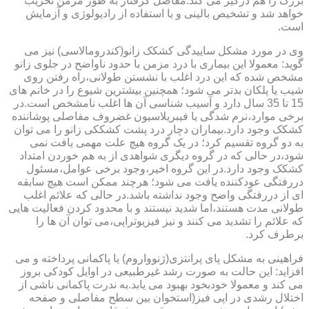
بزرگ را هم درگیر می کند.مفاصل گرفتار به طور مزمن تخریب
خواهد شد و تشخیص بالینی و با استفاده از رادیولوژی و آزمایش
است.
وی در مورد مشکل ساییدگی کشکک زانو(کندرومالاسی) نیز می
گوید: معمولا این بیماری با درد مزمن با حدود ناواضح در جلوی زانو
مشخص شده که این درد اغلب با نشستن طولانی،راه رفتن روی
شیب یا پلکان بدتر می شود؛ همچنین بیشترین شیوع را در خانم های
15 تا 35 سال دارد و آسیب شناسی آن ها اغلب نامشخص است.در
برخی موارد،نرم شدگی یا فیبریلاسیون غضروف مفاصلی پوشاننده
کشکک وجود دارد.بیماران دچار درد پشت کشککی زانو را می توان
به دو گروه تقسیم کرد؛ در یک گروه هیچ علت مهمی یافت نمی
شود،در حالی که در گروه دیگری شواهدی از به هم خوردن امتداد
کشکک وجود دارد.در این گروه اخیر،وجود برخی عوامل،مسئول
دررفتگی عودکننده یافت می شود؛ هرچند ممکن است هیچ سابقه
ای از دررفتگی واضح وجود نداشته باشد.در حالی که علائم اغلب
طولانی مدت هستند،اما شدید نیستند و با محدود کردن فعالیت هایی
که علائم را تشدید می کنند و نیز فیزیوتراپی،می توان آن ها را
برطرف کرد.
فراهینی به مشکل پای پرانتزی(ژنوواروم) یا پاکمانی پرداخته و می
افزاید: این حالت به صورت رشد غیرطبیعی در اوایل کودکی بروز
می کند و معمولا خودبخود بهبود می یابد.به ندرت پاکمانی ناشی از
اختلال رشدی در اپی فیز(استخوان بین سطح مفاصلی و صفحه