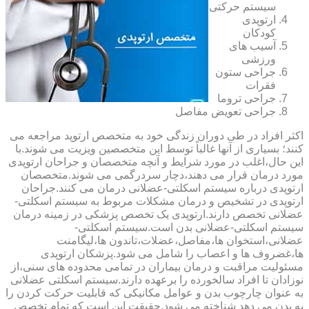
سیستم حرکتی
ارتوپدی
کودکان
آسیب های
ورزشی
جراحی ستون
فقرات
جراحی تروما
جراحی تعویض مفاصل
اکثر افراد در طی دوران زندگی خود به متخصص ارتوپد مراجعه می
کنند؛ بسیاری از آنها غالباً توسط این متخصصین ویزیت می شوند.با
این حال،اغلب در مورد شرایط و آنچه متخصصان و جراحان ارتوپدی
مورد درمان قرار می دهند،دچار سردرگمی می شوند.متخصصان
ارتوپدی درباره سیستم اسکلتی-عضلانی درمان می کنند.جراحان
ارتوپدی در تشخیص و درمان مشکلات مربوط به سیستم اسکلتی-
عضلانی تخصص دارند.ارتوپدی یک تخصص پزشکی در زمینه درمان
سیستم اسکلتی-عضلانی بدن است.سیستم اسکلتی-
عضلانی،استخوان ها،مفاصل،عضلات،تاندون ها،لیگامنت
ها،غضروف ها و اعصاب را شامل می شود.پزشکان ارتوپدی
مسئولیت مراقبت و درمان بیماران در تمامی محدوده های سنی،از
نوزادان تا افراد سالخورده را برعهده دارند.سیستم اسکلتی عضلانی
به عنوان چارچوب بدن و عوامل مکانیکی که قابلیت حرکت کردن را
به بدن می دهد شناخته می شود.حقیقت این است که تمام تخصص