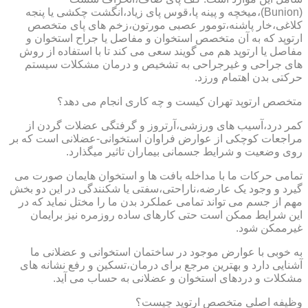
(Bunion)،میخچه و پینه پا،قوس پای زیاد،انگشت چکشی یا پنجه
کلاغی،خار پاشنه،تومور عصبی مورتون،زخم های پای متخصص
ارتوپد که به آن متخصص استخوان و مفاصل یا جراح استخوان و
مفاصل یا ارتوپد هم می گویند سعی می کند تا با استفاده از روش
های جراحی و غیرجراحی به تشخیص و درمان مشکلات سیستم
حرکتی بدن اهتمام ورزد.
متخصص ارتوپد تهران کیست و چه کاری انجام می دهد؟
کمر درد،آسیب های ورزشی،آرتروز و گرفتگی عضلات گردن از
مراجعات کوچکی از عوارض فراوان استخوانی-عضلانی است که بر
روی وضعیت و شرایط جسمانی بیماران تاثیر میگذارد.
تمامی حرکات ما با مداخله بافت ها و استخوان هایمان صورت می
گیرد و وجود یک عارضه،ناراحتی،سفتی یا شکنندگی در این دو بخش
مهم از جسم می تواند تمامی عملکرد بدن ما را مختل نماید که در
این شرایط ممکن است حتی کارهای ساده روزمره نیز برایمان
غیرممکن شود.
به خوبی با عوارض موجود در ساختمان استخوانی و عضلانی ما
آشنایی دارد و بهترین مرجع برای درمان،تسکین و رفع نشانه های
مشکلات و دردهای استخوان و عضلانی به حساب می آید.
وظیفه اصلی متخصص ارتوپد چیست؟