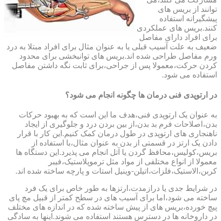
توانند از بریس های
پیشگیرانه استفاده
کنند.بریس های عملکردی
برای افراد دارای مفاصل
ضعیف به علت آسیب قبلی یا به عنوان مثال برای افراد مبتلا به درد
ورم مفاصل طراحی شده اند.بریس های توانبخشی برای محدود
کردن حرکت،معمولا پس از جراحی،برای ثابت نگه داشتن مفاصل
استفاده می شود.
در ارتوپدی فنی درمان ها چگونه انجام می شود؟
به عنوان یک ارتوپدی فنی،هدف ما این است که به بهبود حرکات
بدن،اصلاحات فرم بد بدن،از بین بردن درد و جلوگیری از ایجاد
ناهنجاری های ارتوپدی در طول درمان کمک کنیم.این کار با قرار
دادن یک ارتز در قسمتی از بدن به عنوان مثال،با استفاده از
بریس،کولیس،محافظ گردن یا آتل انجام می پذیرد.این دستگاه ها
معمولا از انواع مختلفی از مواد مثل ترموپلاستیک،فیبر
کربن،الاستیک،فلزات،اتیلن-وینیل استات و پارچه ساخته شده اند.
در شرایط جدی یا درازمدت،ارتزها به طور خاص برای یک فرد
ساخته می شود،اما برای آسیب های در سطح کمتر از قبیل مچ پای
پیچ خورده،بریس های از پیش ساخته شده که در اندازه های مختلف
در داروخانه ها در دسترس هستند استفاده می شوند.اینها به سادگی