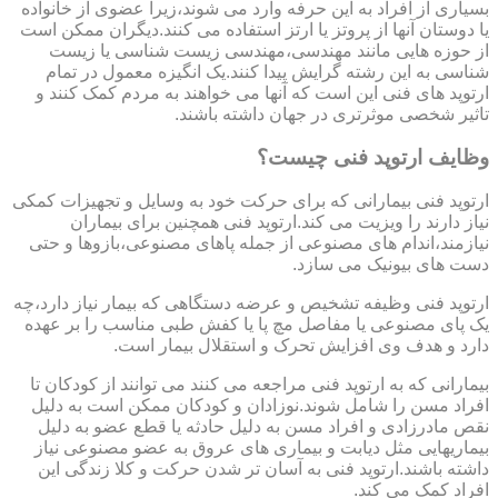
بسیاری از افراد به این حرفه وارد می شوند،زیرا عضوی از خانواده
یا دوستان آنها از پروتز یا ارتز استفاده می کنند.دیگران ممکن است
از حوزه هایی مانند مهندسی،مهندسی زیست شناسی یا زیست
شناسی به این رشته گرایش پیدا کنند.یک انگیزه معمول در تمام
ارتوپد های فنی این است که آنها می خواهند به مردم کمک کنند و
تاثیر شخصی موثرتری در جهان داشته باشند.
وظایف ارتوپد فنی چیست؟
ارتوپد فنی بیمارانی که برای حرکت خود به وسایل و تجهیزات کمکی
نیاز دارند را ویزیت می کند.ارتوپد فنی همچنین برای بیماران
نیازمند،اندام های مصنوعی از جمله پاهای مصنوعی،بازوها و حتی
دست های بیونیک می سازد.
ارتوپد فنی وظیفه تشخیص و عرضه دستگاهی که بیمار نیاز دارد،چه
یک پای مصنوعی یا مفاصل مچ پا یا کفش طبی مناسب را بر عهده
دارد و هدف وی افزایش تحرک و استقلال بیمار است.
بیمارانی که به ارتوپد فنی مراجعه می کنند می توانند از کودکان تا
افراد مسن را شامل شوند.نوزادان و کودکان ممکن است به دلیل
نقص مادرزادی و افراد مسن به دلیل حادثه یا قطع عضو به دلیل
بیماریهایی مثل دیابت و بیماری های عروق به عضو مصنوعی نیاز
داشته باشند.ارتوپد فنی به آسان تر شدن حرکت و کلا زندگی این
افراد کمک می کند.