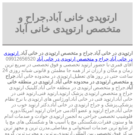
ارتوپدی خانی آباد,جراح و
متخصص ارتوپدی خانی آباد
ارتوپدی در خانی آباد
,
جراح و متخصص ارتوپدی در خانی آباد
,
ارتوپدی
در خانی آباد
,
جراح و متخصص ارتوپدی در خانی آباد
09912656520
آقای قمری-با حضور ارتوپد تخصصی و فوق تخصصی در سریع ترین
زمان و مکان و ارزان تر از همه جا مطمئن و قانونی شبانه روزی 24
ساعت حتی در روز های تعطیل,ارتوپدی در محدوده خانی آباد,
جراح
و متخصص ارتوپدی در محدوده خانی آباد
,
ارتوپدی در منطقه خانی
آباد
,جراح و متخصص ارتوپدی در منطقه خانی آباد,کلینیک ارتوپدی
جراح و متخصص ارتوپدی پزشک ارتوپد,ارتوپد فنی,ارتوپد فنی در
خانی آباد,ارتوپد فنی در خانی آباد,اورژانس های ارتوپدی با نرخ نظام
پزشکی,پزشک و جراح ارتوپدی در خانی آباد,دکتر ارتوپد خوب در
خانی آباد,جراح ارتوپد و عضو آکادمی جراحان ارتوپد آمریکا،دوره
فلوشیپ تخصصی جراحی به انجمن ارتوپدی حوادث و صدمات اندام
ها و ستون فقرات,شکستگی مچ پا آسیب ها و شکستگی های مچ پا
از شایع ترین صدمات استخوانی و مفاصلی,مدرن ترین و مجهز ترین
مرکز فوق تخصصی بین المللی ارتوپدی.برترین ‏و ‏مجرب ‏ترین ‏گروه