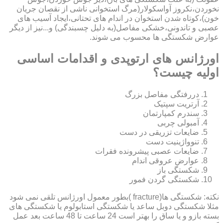
نخوردن،نکروز آواسکولار(مرگ استخوانی ناشی از نقصان جریان
خون)،کوتاه شدن استخوان در اندام های تحتانی،ایجاد آسیب های
عصبی و تاندونی،خشکی مفاصل(به دلیل چسبندگی) و...نیز از دیگر
عوارض شکستگی ها محسوب می شوند.
اورژانس های ارتوپدی و اقدامات اساسی
اولیه چیست؟
دررفتگی مفاصل بزرگ
آرتریت سپتیک
سندرم کمپارتمان
آمبولی چربی
ضایعات تزریقی در دست
تنوواژینیت دست
ضایعات عصبی پیشرونده فقرات
عوارض عروقی اندام
شکستگی باز
شکستگی گردن فمور
نکته: شکستگی ها(fracture )بطور معمول اورژانس تلقی نمی شود
مثلا شکستگی دوبل ساعد یا شکستگی استابولوم یا شکستگی های
بسته بازو و یا ساق را بهتر است 24 ساعت تا 48 ساعت بعد عمل