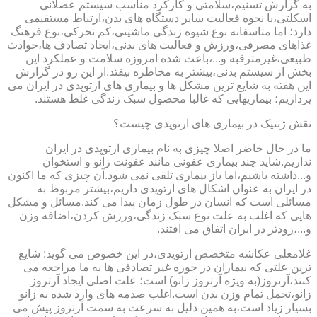
به گزارش تسنیم،سلامتی و کارکرد مناسب سیستم عضلانی
اسکلتی،با نحوه فعالیت سایر دستگاه های بدن،ارتباط مستقیمی
دارد؛ اما متاسفانه نوع شیوه زندگی ماشینی،کم تحرکی،نوع فرهنگ
غذاهای مصرفی،ورزش و فعالیت های بدنی،ایجاد تصادف ها،حوادث
طبیعی،غیرمترقبه و...،باعث شده امروزه سلامت و عملکرد این
بخش از سیستم بدنی،بیشتر به مخاطره بیفتد.از این رو در گزارش
این هفته به شایع ترین مشکل ها و بیماری های ارتوپدی در ایران می
پردازیم؛ بیماریهایی که غالبا محصول سبک زندگی غلط هستند.
نقش ژنتیک در بیماری های ارتوپدی چیست؟
ما در حال حاضر اصلا چیزی به نام بیماری ارتوپدی در ایران
نداریم.شاید چند بیماری عفونی مانند عفونت زانو و استخوان
و...داشته باشیم،اما باز بیماری تلقی نمی شود.آن چیزی که ما اکنون
در ایران به عنوان اشکال های ارتوپدی داریم،بیشتر مربوط به
مسائلی است که انسان در طول زمان پیدا می کند.مسائل و مشکل
هایی که اغلب به علت نوع سبک زندگی،ورزش کردن،اضافه وزن
و...،زودتر در ایران اتفاق می افتند.
غلامعلی عکاشه متخصص ارتوپدی،در این خصوص می گوید: شایع
ترین علتی که بیماران در حوزه غیر تصادفی ها به ما مراجعه می
کنند،آرتروز(به ویژه آرتروز زانو) است؛ علت اصلی ایجاد آرتروز
زانو،تحمل تمام وزن بدن است.اغلب صدمه های وارد شده به زانو
بسیار زیاد است،به همین دلیل به سرعت به سمت آرتروز پیش می