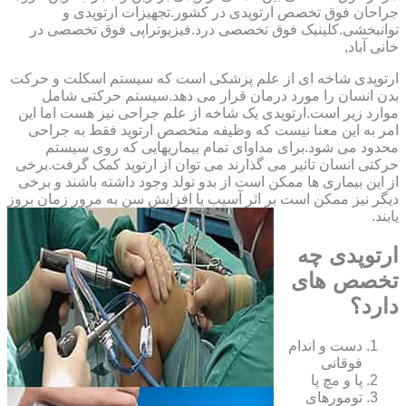
‏جراحان ‏فوق ‏تخصص ‏ارتوپدی ‏در ‏کشور.تجهیزات ارتوپدی و
توانبخشی.کلینیک فوق تخصصی درد.فیزیوتراپی فوق تخصصی در
خانی آباد,
ارتوپدی شاخه ای از علم پزشکی است که سیستم اسکلت و حرکت
بدن انسان را مورد درمان قرار می دهد.سیستم حرکتی شامل
موارد زیر است.ارتوپدی یک شاخه از علم جراحی نیز هست اما این
امر به این معنا نیست که وظیفه متخصص ارتوپد فقط به جراحی
محدود می شود.برای مداوای تمام بیماریهایی که روی سیستم
حرکتی انسان تاثیر می گذارند می توان از ارتوپد کمک گرفت.برخی
از این بیماری ها ممکن است از بدو تولد وجود داشته باشند و برخی
دیگر نیز ممکن است بر اثر آسیب یا افزایش سن به مرور زمان بروز
یابند.
ارتوپدی چه
تخصص های
دارد؟
دست و اندام
فوقانی
پا و مچ پا
تومورهای