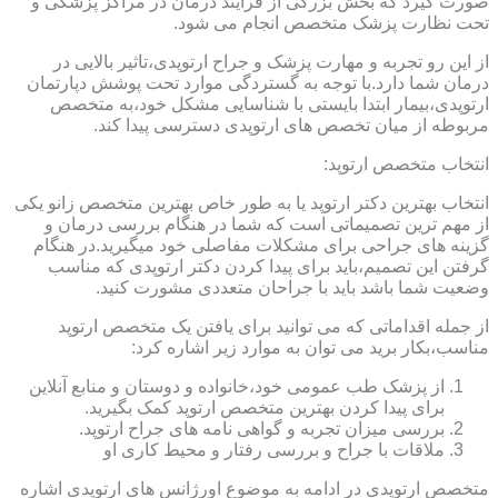
صورت گیرد که بخش بزرگی از فرایند درمان در مراکز پزشکی و
تحت نظارت پزشک متخصص انجام می شود.
از این رو تجربه و مهارت پزشک و جراح ارتوپدی،تاثیر بالایی در
درمان شما دارد.با توجه به گستردگی موارد تحت پوشش دپارتمان
ارتوپدی،بیمار ابتدا بایستی با شناسایی مشکل خود،به متخصص
مربوطه از میان تخصص های ارتوپدی دسترسی پیدا کند.
انتخاب متخصص ارتوپد:
انتخاب بهترین دکتر ارتوپد یا به طور خاص بهترین متخصص زانو یکی
از مهم ترین تصمیماتی است که شما در هنگام بررسی درمان و
گزینه های جراحی برای مشکلات مفاصلی خود میگیرید.در هنگام
گرفتن این تصمیم،باید برای پیدا کردن دکتر ارتوپدی که مناسب
وضعیت شما باشد باید با جراحان متعددی مشورت کنید.
از جمله اقداماتی که می توانید برای یافتن یک متخصص ارتوپد
مناسب،بکار برید می توان به موارد زیر اشاره کرد:
از پزشک طب عمومی خود،خانواده و دوستان و منابع آنلاین
برای پیدا کردن بهترین متخصص ارتوپد کمک بگیرید.
بررسی میزان تجربه و گواهی نامه های جراح ارتوپد.
ملاقات با جراح و بررسی رفتار و محیط کاری او
متخصص ارتوپدی در ادامه به موضوع اورژانس های ارتوپدی اشاره