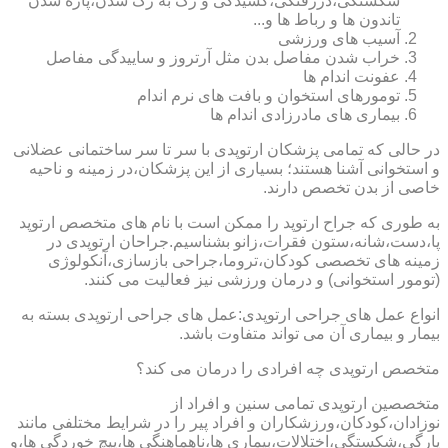
شکستگی،دررفتگی،کشیدگی و رگ به رگ شدن،پاره شدن
تاندون ها و رباط ها و...
آسیب های ورزشی
خراب شدن مفاصل بدن مثل آرتروز و ساییدگی مفاصل
عفونت اندام ها
تومورهای استخوان و بافت های نرم اندام
بیماری های مادرزادی اندام ها
در حالی که تمامی پزشکان ارتوپدی با سر تا سر ساختمانی عضلانی
و استخوانی آشنا هستند؛ بسیاری از این پزشکان،در زمینه و ناحیه
خاصی از بدن تخصص دارند.
به طوری که جراح ارتوپد را ممکن است با نام های متخصص ارتوپد
پا،دست،شانه،ستون فقرات،زانو بشناسیم.جراحان ارتوپدی در
زمینه های تخصصی کودکان،تروما،جراحی بازسازی،آنکولوژی
(تومور استخوانی) و درمان ورزشی نیز فعالیت می کنند.
انواع عمل های جراحی ارتوپدی:عمل های جراحی ارتوپدی بسته به
بیمار و بیماری آن می تواند متفاوت باشد.
متخصص ارتوپدی چه افرادی را درمان می کند؟
متخصصین ارتوپدی تمامی سنین و افراد از
نوزادان،کودکان،ورزشکاران و افراد پیر را در شرایط مختلفی مانند
پارگی،شکستگی،اختلالات،بیماری ها،ناهماهنگی ها،پیچ خوردگی ها،و