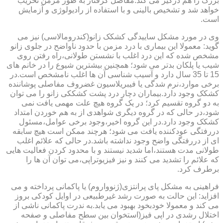
بزرگ را هم درگیر می کند.مفاصل گرفتار به طور مزمن تخریب
خواهد شد و تشخیص بالینی و با استفاده از رادیولوژی و آزمایش
است.
وی در مورد مشکل ساییدگی کشکک زانو(کندرومالاسی) نیز می
گوید: معمولا این بیماری با درد مزمن با حدود ناواضح در جلوی زانو
مشخص شده که این درد اغلب با نشستن طولانی،راه رفتن روی
شیب یا پلکان بدتر می شود؛ همچنین بیشترین شیوع را در خانم های
15 تا 35 سال دارد و آسیب شناسی آن ها اغلب نامشخص است.در
برخی موارد،نرم شدگی یا فیبریلاسیون غضروف مفاصلی پوشاننده
کشکک وجود دارد.بیماران دچار درد پشت کشککی زانو را می توان
به دو گروه تقسیم کرد؛ در یک گروه هیچ علت مهمی یافت نمی
شود،در حالی که در گروه دیگری شواهدی از به هم خوردن امتداد
کشکک وجود دارد.در این گروه اخیر،وجود برخی عوامل،مسئول
دررفتگی عودکننده یافت می شود؛ هرچند ممکن است هیچ سابقه
ای از دررفتگی واضح وجود نداشته باشد.در حالی که علائم اغلب
طولانی مدت هستند،اما شدید نیستند و با محدود کردن فعالیت هایی
که علائم را تشدید می کنند و نیز فیزیوتراپی،می توان آن ها را
برطرف کرد.
فراهینی به مشکل پای پرانتزی(ژنوواروم) یا پاکمانی پرداخته و می
افزاید: این حالت به صورت رشد غیرطبیعی در اوایل کودکی بروز
می کند و معمولا خودبخود بهبود می یابد.به ندرت پاکمانی ناشی از
اختلال رشدی در اپی فیز(استخوان بین سطح مفاصلی و صفحه