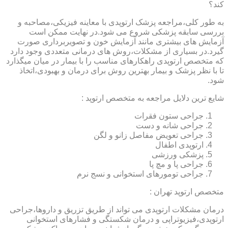
کند؟
به طور کلی،مراجعه پزشک ارتوپدی با معاینه فیزیکی،مصاحبه و
بررسی سابقه پزشکی شروع می شود.در نهایت ممکن است
آزمایش های بیشتری مانند آزمایش خون و تصویربرداری صورت
گیرد.در بسیاری از مشکلات،روش های درمانی متعددی وجود دارد
که متخصص ارتوپدی راهکارهای مناسب را با بیمار در میان میگذارد
تا با نظر پزشک و بیمار بهترین روش برای درمان و بهبودی،اتخاذ
شود.
شایع ترین دلایل مراجعه به متخصص ارتوپد :
جراحی ستون فقرات
جراحی شانه و دست
جراحی تعویض مفاصل زانو و لگن
ارتوپدی اطفال
پزشکی ورزشی
جراحی پا و مچ پا
جراحی تومورهای استخوانی و نسج نرم
متخصص ارتوپد تهران :
درمان مشکلات ارتوپدی می تواند از طریق تزریق و داروها،جراحی
ارتوپدی،فیزیوتراپی و درمان شکستگی و فشارهای استخوانی