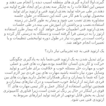
گیرند،اولا اندازه گیری های منطقه آسیب دیده را انجام می دهند و
سپس این اطلاعات را به چاپگر سه بعدی برای ایجاد طرح اولیه می
دهند.در طی مرحله تولید بعدی،ارتوپد فنی و ارتوپد برای تولید
محصول نهایی با هم کار می کنند.این دستگاه در طول جلسه
مشاوره بعدی نصب می شود و بیمار به طور کامل در زمینه
استفاده،نصب و برداشتن آن آموزش می بیند.در طی جلسات
بعدی،ارتوپد فنی اطمینان حاصل خواهد کرد که بیمار طرز استفاده
ارتوز را به درستی فرا گرفته است و دستگاه به درستی کار کرده و
راحت است.در صورت نیاز در طول دوره توانبخشی تنظیمات و یا
تعمیرات انجام خواهد شد.
یک ارتوپد فنی به چه تجربیاتی نیاز دارد؟
برای تبدیل شدن به یک ارتوپد فنی،شما باید به یادگیری چگونگی
حرکت و کار بدن انسان علاقمند بوده،مهارت های فنی و عملی
خوب و مهارت حل مسئله خوب و خلاقیت برای طراحی و تولید
وسایل مورد نیاز،داشته باشید.مهارت های بین فردی نیز لازم است
چرا که شما با بیماران و دیگر همکاران تعامل دارید.مهارت های بین
فردی عبارتند از ارتباط خوب،حساسیت و درک نیازهای بیماران،و
همچنین توانایی استفاده از ابتکار عمل و کار تیمی.مهارت های IT
قوی در اینکار در حال پر رنگ تر شدن است،زیرا فناوری کامپیوتری
تبدیل به بخش قابل توجهی از فرایند تولید ابزارهای مربوط به
ارتوپدی فنی می شود.