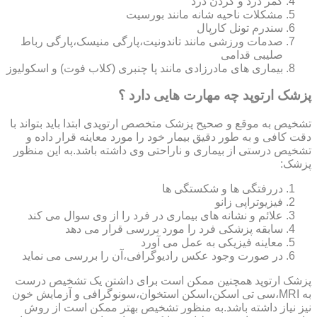
کمر درد و گردن درد
مشکلات ناحیه شانه مانند بورسیت
سندرم تونل کارپال
صدمات ورزشی مانند تاندونیت،پارگی منیسک،پارگی رباط
صلیبی قدامی
بیماری های مادرزادی مانند پا چنبری (کلاب فوت) و اسکولیوز
پزشک ارتوپد چه مهارت هایی دارد ؟
تشخیص به موقع و صحیح پزشک متخصص ارتوپدی ابتدا باید بتواند با
دقت کافی و به طور دقیق بیمار خود را مورد معاینه قرار داده و
تشخیص درستی از بیماری و ناراحتی وی داشته باشد.به این منظور
پزشک:
دررفتگی ها و شکستگی ها
فیزیوتراپی زانو
علائم و نشانه های بیماری در فرد را از وی سوال می کند
سابقه پزشکی فرد را مورد بررسی قرار می دهد
معاینه فیزیکی به عمل می آورد
در صورت وجود عکس رادیوگرافی،آن را بررسی می‎ نماید
پزشک ارتوپد همچنین ممکن است برای داشتن یک تشخیص درست
به MRI،سی تی اسکن،اسکن استخوان،سونوگرافی و آزمایش خون
نیز نیاز داشته باشد.به منظور تشخیص بهتر ممکن است از روش