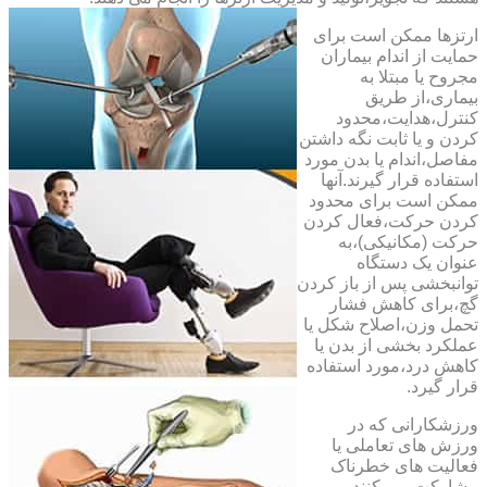
ارتزها ممکن است برای
حمایت از اندام بیماران
مجروح یا مبتلا به
بیماری،از طریق
کنترل،هدایت،محدود
کردن و یا ثابت نگه داشتن
مفاصل،اندام یا بدن مورد
استفاده قرار گیرند.آنها
ممکن است برای محدود
کردن حرکت،فعال کردن
حرکت (مکانیکی)،به
عنوان یک دستگاه
توانبخشی پس از باز کردن
گچ،برای کاهش فشار
تحمل وزن،اصلاح شکل یا
عملکرد بخشی از بدن یا
کاهش درد،مورد استفاده
قرار گیرد.
ورزشکارانی که در
ورزش های تعاملی یا
فعالیت های خطرناک
مشارکت می کنند،می