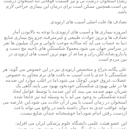
رشد) استخوان درشت نی و نیز قسمت فوقانی تنه استخوان درشت
نی است.همچنین ممکن است برای درمان این بیماری جراحی لازم
باشد.
تصادف ها،علت اصلی آسیب های ارتوپدی
امروزه بیماری ها و آسیب های ارتوپدی،با توجه به بالابودن آمار
تصادف ها و بروز حوادث طبیعی و غیرمترقبه،جزو پنج بیماری شایع
دنیا به حساب می آید که سالانه موجب ناتوانی و مرگ میلیون ها نفر
در سراسر جهان می شود.معمولا شکستگی های ناحیه مچ دست و
پا،بازو،شانه،لگن،ران و ساعد از مهم ترین آسیب های ارتوپدی در
بین مردم است.
علی یگانه،جراح و متخصص ارتوپدی نیز در این خصوص می گوید: هر
شکستگی تا حدی باعث آسیب به بافت های نرم مجاور به خصوص
عضلات،عروق خونی کوچک می شود،اما در اغلب موارد این صدمه
ها در طی بهبودی شکستگی خودبخود بهبود می یابند.گاهی یک
شریان مهم صدمه می بیند که این صدمه یا توسط عوامل ایجاد
کننده شکستگی به وجود می آید یا به وسیله لبه تیز جابجا شده
استخوان در زمان آسیب یا پس از آن حادث می شود.این عارضه می
تواند عواقب جدی به دنبال داشته باشد.در واقع می تواند باعث
ازدست رفتن اندام شود،اما خوشبختانه چندان شایع نیست.
این عضو هیئت علمی دانشگاه علوم پزشکی ایران می افزاید:
عفونت (به علت شکستگی های باز)،دیر جوش خوردن،جوش