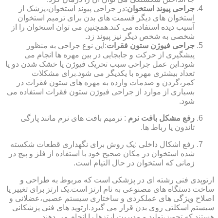
جراحی پیوند استخوان
:در جراحی پیوند استخوان،پزشک از
استخوان های دیگر قسمت های بدن برای ترمیم استخوان
آسیب دیده استفاده می کند.همچنین می توان استخوان را از
شخصی به شخص دیگر نیز پیوند زد.
جراحی فیوژن ستون فقرات
:این نوع جراحی به منظور
پیشگیری از حرکت و جابجایی در بین مهره ها انجام می
شود.این عمل جراحی سبب تحریک فیوژن یا خشک شدن دو یا
تعداد بیشتری مهره با یکدیگر می شود.برای مشکلات
کمر،گردن و صدمات وارده به مهره های ستون فقرات در
بسیاری از موارد از جراحی فیوژن ستون فقرات استفاده می
شود.
رفع مشکل بافت نرم
: ترمیم بافت های نرم مانند پارگی
تاندون یا رباط ها.
رفع اشکال داخلی :یک روش برای نگهداری قطعات شکسته
شده استخوان در مکان صحیح خود با استفاده از فلز و پیچ در
زمانی که استخوان در حال التیام است.
ارتوپدی فنی رشته ای در پزشکی است که مربوط به طراحی و
ساخت دستگاه های مصنوعی به نام ارتز است.یک ارتز برای تغییر یا
اصلاح ویژگی های عملکردی و ساختاری سیستم عصبی،عضلانی و
سیستم اسکلتی روی بدن قرار می گیرد.ارتوپد های فنی پزشکانی
هستند که تجویز،تولید و مدیریت ارتزها را انجام می دهند.