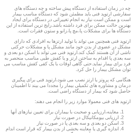
چه در زمان استفاده از دستگاه پیش ساخته و چه دستگاه های
سفارشی ارتوپد فنی باید مطمئن شود که دستگاه مناسب بیمار
است و ممکن است نیاز به انجام تغییراتی در دستگاه برای ایجاد
بهترین حالت ممکن برای فرد داشته باشد.رایج ترین استفاده از این
دستگاه ها برای مشکلات پا،مچ پا،زانو و ستون فقرات است.
ارتوپد فنی همچنین می تواند با تولید ارتزها به افرادی که دارای
مشکل در عضوی از بدن خود مانند مشکل پا و مشکلات حرکتی
ناشی از آن هستند کمک کند.ارتوپد فنی می تواند با اسکن دو بعدی و
سه بعدی پا اقدام به ساختن ارتز و یا کفش طبی مناسب منحصر به
فرد برای بیمار نماید.حتی گاهی اوقات با یک کفی کفش مناسب می
توان مشکل بیمار را حل کرد.
هنگامی که پروتز یا ارتز نصب می شود،ارتوپد فنی برای پیگیری
درمان و مشاوره های تکمیلی بیمار را مجددا می بیند تا اطمینان
حاصل شود که بیمار از دستگاه راضی است.
ارتوپد های فنی معمولا موارد زیر را انجام می دهند:
معاینه،ارزیابی و صحبت با بیماران برای تعیین نیازهای آنها
ارزیابی بیومکانیکال در صورت نیاز
اسکن دو بعدی و سه بعدی پا در صورت نیاز
اندازه گیری یا معاینه بخشی از بدن بیمار که قرار است اندام