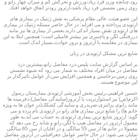
رود.چنانچه وزن فرد زیاد،ورزش و تحرکش کم و میزان چهار زانو و
روی زمین نشستن فرد زیاد باشد،آرتروز زودتر اتفاق خواهد افتاد.
این عضو هیئت عالی نظام پزشکی به نقش ژنتیک در بیماری های
ارتوپدی پرداخته و می افزاید: در حال حاضر مسئله ژنتیک در بیماری
های ارتوپدی نقش بسیار اندکی دارند.بعضی از بیماری ها نیز مانند
دررفتگی لگن و پاچنبری نیز بیشتر فامیلی است؛ همچنین ابتلا به این
بیماری در مقایسه با آرتروز و بروز حوادث،بسیار اندک است.
شایع ترین مشکل ارتوپدی در زنان
بر اساس گزارش سایت پلیس،درد مفاصل زانو،بیشترین درد
مفاصل در میان افراد مختلف به شمار می رود که شیوه نشستن
روی زمین،برخاستن و همچنین افزایش سن،از عوامل تاثیرگذار بر
این موضوع هستند.
حسین فراهینی،رئیس بخش آموزشی ارتوپدی بیمارستان رسول
اکرم(ص) نیز استئوآرتریت یا آرتروز(ساییدگی مفاصل)،دفرمیته ها
مانند زانوی پرانتزی،ضربدری و ساییدگی کشکک(در جوان ها به ویژه
خانم ها) را شایع ترین بیماری های زانو در ارتوپدی نام برده و می
گوید: آرتروز شایع ترین بیماری ارتوپدی به حساب می آید.به طور
معمول آرتروز در مفاصل هیپ یا لگن،زانو و شانه رخ می دهد که
معمولا در خانم ها از سن 55 سالگی و در آقایان از سن 65 سالگی
نمایان می شود؛ در حال حاضر عوامل جغرافیایی در آرتروز مفاصل