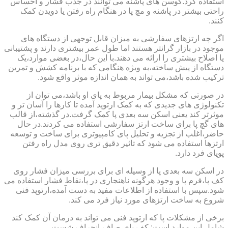
استفاده کرد.کوسن های پاشنه می توانند در جذب فشار و احساس
راحتی بیشتر در پاشنه و مچ پا در هنگام راه رفتن یا دویدن کمک
کنند.
اگر چه ارتزهای سفارشی به میزان قابل توجهی از دستگاه های
موجود در بازار گرانتر هستند اما طول عمر بیشتری دارند و پشتیبانی
یا اصلاح بیشتری را ارائه می دهند.با این حال،در بعضی موارد،یک
دستگاه از پیش ساخته،به ویژه هنگامی که با برنامه کشش و تمرین
ترکیب شده باشد،می تواند به همان اندازه موثر واقع شود.
در صورتی که مشکل بیمار مربوط به پای او باشد،می توان از
تکنولوژی های جدیدی که به کمک ارتوپد آمده تا کارها را آسان تر و
موثرتر کند یعنی اسکن سه بعدی پا کمک گرفت.در گذشته،از قالب
های گچ پا برای ساخت ارتز سفارشی استفاده می کردند.در حال
حاضر،اغلب از تجزیه و تحلیل پای کامپیوتری برای ساخت و توسعه
ارتزها استفاده می شود که تاثیر دقیق تری روی مدل راه رفتن
پویای فرد دارد.
در اسکن سه بعدی پا از وسیله ای برای بررسی میزان فشار روی
کف پا،فرم پا و وجود هرگونه ناهنجاری در پا،نقاط فشار استفاده می
شود.سپس با استفاده از اطلاعات مفید به دست آمده،ارتوپد فنی
شروع به ساخت ارتزهای مورد نیاز فرد می کند.
برخی از مشکلات پا که ارتوپد فنی می تواند به درمان آن کمک کند
شامل این موارد است: کف پای صاف،انحراف شست