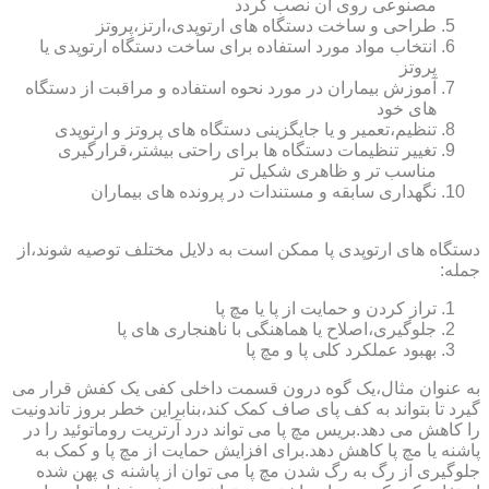
مصنوعی روی آن نصب گردد
طراحی و ساخت دستگاه های ارتوپدی،ارتز،پروتز
انتخاب مواد مورد استفاده برای ساخت دستگاه ارتوپدی یا
پروتز
آموزش بیماران در مورد نحوه استفاده و مراقبت از دستگاه
های خود
تنظیم،تعمیر و یا جایگزینی دستگاه های پروتز و ارتوپدی
تغییر تنظیمات دستگاه ها برای راحتی بیشتر،قرارگیری
مناسب تر و ظاهری شکیل تر
نگهداری سابقه و مستندات در پرونده های بیماران
دستگاه های ارتوپدی پا ممکن است به دلایل مختلف توصیه شوند،از
جمله:
تراز کردن و حمایت از پا یا مچ پا
جلوگیری،اصلاح یا هماهنگی با ناهنجاری های پا
بهبود عملکرد کلی پا و مچ پا
به عنوان مثال،یک گوه درون قسمت داخلی کفی یک کفش قرار می
گیرد تا بتواند به کف پای صاف کمک کند،بنابراین خطر بروز تاندونیت
را کاهش می دهد.بریس مچ پا می تواند درد آرتریت روماتوئید را در
پاشنه یا مچ پا کاهش دهد.برای افزایش حمایت از مچ پا و کمک به
جلوگیری از رگ به رگ شدن مچ پا می توان از پاشنه ی پهن شده