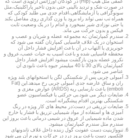
عمقی مثل هیپ (Hip) در کودکان اورژانس ارتوپدی است که
در صورت شک و تردید بالینی حتی بدون تاخیر پاراکلینیک،مثل
سونوگرافی یا آزمایشگاهی،اقدام جدی می طلبد کودکی که
همراه تب نمی تواند راه برود یا وزن گذاری روی مفاصل بکند
یا حتی نوزادی شیر نمیخورد و اندام را در یک وضعیت ثابت
فیکس و بدون حرکت می ماند.
سندرم کمپارتمان :به مجموعه عضله و شریان و عصب و
استخوان در یک غلاف فاسیایی کمپارتان گفته می شود که
خونریزی یا التهاب در آن باعث افزایش فشار داخل آن
محفظه فاسیایی شده و باعث آسیب به حیات عصب،عروق و
نکروز عضله بدون بازگشت میشود افزایش فشار داخل
کمپارتمان بالای 30 تا 40 میلیمتر جیوه باعث نابودی آن
عناصر می شود.
آمبولی چربی پس از شکستگی لگن یا استخوانهای بلند ویژه
ران و ساق عارضه جدی آمبولی چربی رخ میدهد.این (Fat
emboli) باعث نارسایی ریه (ARDS) عوارض مغزی و
ضایعات دیگر می شود.بی حرکتی یا فیکساسیون عضو
شکستگی بهترین اقدام پیشگیرانه است.
ضایعات تزریقی در دست:در محیط های کار ویژه در رنگ
آمیزی ها و استفاده از مواد شیمیایی تزریق با فشار یا خارج
شدن ماده شیمیایی از عروق در شیمی درمانی باعث بروز این
سندرم مثل سندرم کمپارتمان میشود.
تنوواژینیت دست عفونت گول زننده داخل غلاف تاندونهای
فلکسور دست باعث بروز درد در حرکات و تورم آن می شود