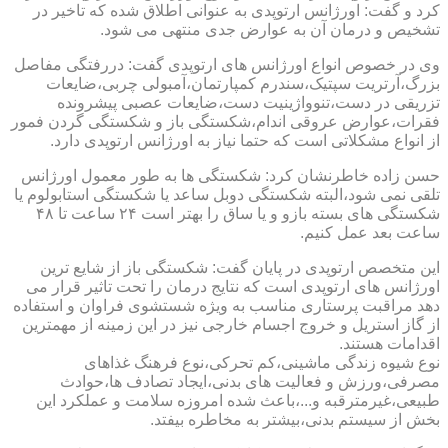
کرد و گفت: اورژانس ارتوپدی به عنوانی اطلاق شده که تاخیر در
تشخیص و درمان آن به عوارض جدی منتهی می شود.
وی در خصوص انواع اورژانس های ارتوپدی گفت: دررفتگی مفاصل
بزرگ،آرتریت سپتیک،سندرم کمپارتمان،آمبولی چربی،ضایعات
تزریقی در دست،تنوواژینیت دست،ضایعات عصبی پیشرونده
فقرات،عوارض عروقی اندام،شکستگی باز و شکستگی گردن فمور
از انواع مشکلاتی است که حتما نیاز به اورژانس ارتوپدی دارد.
حسن زاده خاطرنشان کرد: شکستگی ها به طور معمول اورژانس
تلقی نمی شود،البته شکستگی دوبل ساعد یا شکستگی استابولوم یا
شکستگی های بسته بازو و یا ساق را بهتر است ۲۴ ساعت تا ۴۸
ساعت بعد عمل کنیم.
این متخصص ارتوپدی در پایان گفت: شکستگی باز از شایع ترین
اورژانس های ارتوپدی است که نتایج درمان را تحت تاثیر قرار می
دهد مراقبت پرستاری مناسب به ویژه شستشوی فراوان و استفاده
از گاز استریل و خروج اجسام خارجی نیز در این زمینه از مهمترین
اقدامات هستند.
نوع شیوه زندگی ماشینی،کم تحرکی،نوع فرهنگ غذاهای
مصرفی،ورزش و فعالیت های بدنی،ایجاد تصادف ها،حوادث
طبیعی،غیرمترقبه و...،باعث شده امروزه سلامت و عملکرد این
بخش از سیستم بدنی،بیشتر به مخاطره بیفتد.