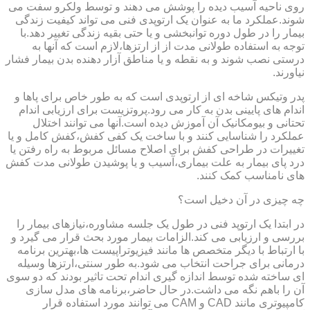
روی ناحیه آسیب دیده را پوشش می دهند و توسط ولکرو سفت می
شوند.عملکرد ما به عنوان یک ارتوپدی فنی می تواند کیفیت زندگی
بیمار را در طول دوره توانبخشی و یا حتی بقیه زندگی تغییر دهد.با
توجه به استفاده طولانی مدت از از ارتزها،لازم است که آنها به
درستی نصب شوند و به نقطه و یا مناطق آزار دهنده بدن بیمار فشار
نیاورند.
پدر وتیکس شاخه ای از ارتوپدی است که به طور خاص برای پاها و
اندام های پایینی بدن به کار می رود.پروتزیست برای ارزیابی اندام
تحتانی و بیومکانیک آن آموزش دیده است.آنها می توانند اختلال
عملکرد را شناسایی کنند و با ساخت یک کفی کفش،کفش کامل و یا
تغییرات در طراحی کفش برای اصلاح مسائل مربوط به راه رفتن یا
درد پای بیمار به علت بیماری،آسیب و یا پوشیدن طولانی مدت کفش
های نامناسب کمک کنند.
چه چیزی در آن دخیل است؟
در ابتدا یک ارتوپد فنی در طول یک جلسه مشاوره،نیازهای بیمار را
بررسی و ارزیابی می کند.الزامات بیمار مورد بحث قرار می گیرد و
با ارتباط با دیگر متخصص ها مانند فیزیوتراپیست ها،بهترین برنامه
درمانی برای جراحت انتخاب می شود.به طور سنتی،ارتزها وسیله
ای ساخته شده توسط اندازه گیری اندام تحت تاثیر بودند که دو سوی
آن را باهم نگه می داشت.در حال حاضر،برنامه های مدل سازی
کامپیوتری مانند CAD و CAM می توانند مورد استفاده قرار