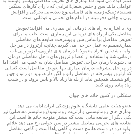
کمتر دیده می شود،اما بیماری های تخریب مفاصلی بیشتر وابسته به
عواملی مانند سن و جنس،شغل(افرادی که دارای کارهای سنگین
هستند)،ژنتیک،زمینه های فامیلی،نوع تغذیه،بی تحرکی و افزایش
وزن و چاقی،دفرمیته در اندام های تحتانی و فوقانی است.
وی با اشاره به راه های درمانی این بیماری می افزاید: تعویض
مفاصل یکی از راه های درمانی این بیماری است.اغلب ما برای
تعویض مفاصل براساس سن و پیشرفت ضایعه های مفاصلی
بیمار،تصمیم به عمل جراحی می گیریم.چنانچه آرتروز در مراحل
اولیه باشد،این افراد معمولا با درمان های دارویی،فیزیوتراپی،آب
درمانی،شنا و استفاده از عصا و تزریق های داخل مفاصلی درمان
می شوند یا زمان جراحی تعویض مفاصل شان به عقب می افتد؛ اما
در مراحل پیشرفته،درمان بیماری تنها تعویض مفاصل است.کسانی
که آرتروز پیشرفته در مفاصل زانو و لگن دارند،نباید دو زانو و چهار
زانو بنشینند.همچنین نباید از پله ها زیاد بالا و پایین بروند و در شیب
زیاد پیاده روی کنند.
مشکلی در کمین خانم های جوان
عضو هیئت علمی دانشگاه علوم پزشکی ایران ادامه می دهد:
بیماری های روماتیسمی و آرتریت روماتوئید(روماتیسم مفاصلی) نیز
یکی دیگر از ضایعه هایی است که بیشتر متوجه خانم ها است.این
ضایعه های تخریبی مفاصل بیشتر در سن جوانی رخ می دهد.علائم
اولیه درد در دست ها،مچ دست و گاهی پاها است و گاهی مفاصل