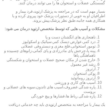
گسستگی عضلات و استخوان ها را می توانند درمان کنند.
بسیار مهم است که در مراجعه به پزشک ارتوپد،فرد بیمار و
اطرافیان او به خوبی از دستورات پزشک خود پیروی کرده و با
همکاری همه جانبه،طبق نظر پزشک،پیش بروند.
مشکلات و آسیب هایی که توسط متخصص ارتوپد درمان می شود:
ناهنجاری های انگشتان دست و پا
درد کمر،عوارض دیسک کمر،سیاتیک و اسکولیوز
تومور استخوانی،فلج مغزی و دیستروفی عضلانی
پینه پا،چرخش پای مادرزادی و پای کمانی،زانوهای چسبیده و
ناهماهنگی پاها
خارج شدن از مکان صحیح عضلات و استخوان و شکستگی
رشد غیر معمول
آرتروز
پوکی استخوان
آرتروز روماتوئید
آسیب های کاری و ورزشی
پاره شدگی غضروف،آسیب های تاندون،سویه های عضلانی و
بروست
پاره شدگی رباط ها،فشارها و پیچ خوردگی
یک بیمار با مراجعه به متخصص ارتوپدی باید چه خدماتی دریافت