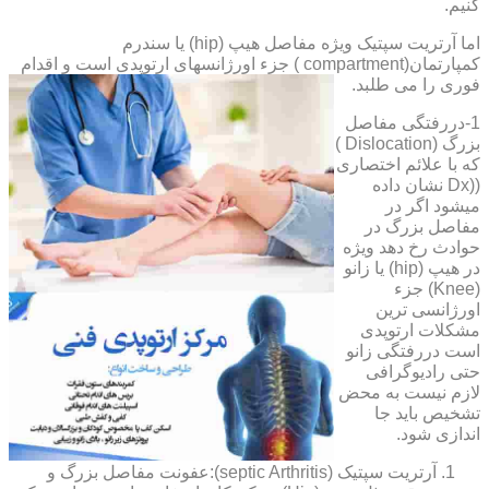
کنیم.
اما آرتریت سپتیک ویژه مفاصل هیپ (hip) یا سندرم
کمپارتمان(compartment ) جزء اورژانسهای ارتوپدی است و اقدام
فوری را می طلبد.
1-دررفتگی مفاصل
بزرگ (Dislocation )
که با علائم اختصاری
((Dx نشان داده
میشود اگر در
مفاصل بزرگ در
حوادث رخ دهد ویژه
در هیپ (hip) یا زانو
(Knee) جزء
اورژانسی ترین
مشکلات ارتوپدی
است دررفتگی زانو
حتی رادیوگرافی
لازم نیست به محض
تشخیص باید جا
اندازی شود.
آرتریت سپتیک (septic Arthritis):عفونت مفاصل بزرگ و