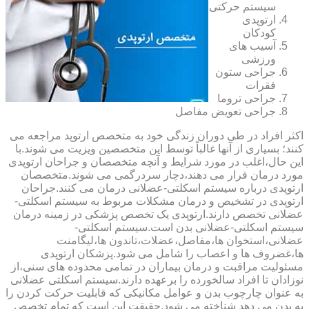
سیستم حرکتی
ارتوپدی
کودکان
آسیب های
ورزشی
جراحی ستون
فقرات
جراحی تروما
جراحی تعویض مفاصل
اکثر افراد در طی دوران زندگی خود به متخصص ارتوپد مراجعه می
کنند؛ بسیاری از آنها غالباً توسط این متخصصین ویزیت می شوند.با
این حال،اغلب در مورد شرایط و آنچه متخصصان و جراحان ارتوپدی
مورد درمان قرار می دهند،دچار سردرگمی می شوند.متخصصان
ارتوپدی درباره سیستم اسکلتی-عضلانی درمان می کنند.جراحان
ارتوپدی در تشخیص و درمان مشکلات مربوط به سیستم اسکلتی-
عضلانی تخصص دارند.ارتوپدی یک تخصص پزشکی در زمینه درمان
سیستم اسکلتی-عضلانی بدن است.سیستم اسکلتی-
عضلانی،استخوان ها،مفاصل،عضلات،تاندون ها،لیگامنت
ها،غضروف ها و اعصاب را شامل می شود.پزشکان ارتوپدی
مسئولیت مراقبت و درمان بیماران در تمامی محدوده های سنی،از
نوزادان تا افراد سالخورده را برعهده دارند.سیستم اسکلتی عضلانی
به عنوان چارچوب بدن و عوامل مکانیکی که قابلیت حرکت کردن را
به بدن می دهد شناخته می شود.حقیقت این است که تمام تخصص