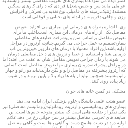
کمتر دیده می شود،اما بیماری های تخریب مفاصلی بیشتر وابسته به
عواملی مانند سن و جنس،شغل(افرادی که دارای کارهای سنگین
هستند)،ژنتیک،زمینه های فامیلی،نوع تغذیه،بی تحرکی و افزایش
وزن و چاقی،دفرمیته در اندام های تحتانی و فوقانی است.
وی با اشاره به راه های درمانی این بیماری می افزاید: تعویض
مفاصل یکی از راه های درمانی این بیماری است.اغلب ما برای
تعویض مفاصل براساس سن و پیشرفت ضایعه های مفاصلی
بیمار،تصمیم به عمل جراحی می گیریم.چنانچه آرتروز در مراحل
اولیه باشد،این افراد معمولا با درمان های دارویی،فیزیوتراپی،آب
درمانی،شنا و استفاده از عصا و تزریق های داخل مفاصلی درمان
می شوند یا زمان جراحی تعویض مفاصل شان به عقب می افتد؛ اما
در مراحل پیشرفته،درمان بیماری تنها تعویض مفاصل است.کسانی
که آرتروز پیشرفته در مفاصل زانو و لگن دارند،نباید دو زانو و چهار
زانو بنشینند.همچنین نباید از پله ها زیاد بالا و پایین بروند و در شیب
زیاد پیاده روی کنند.
مشکلی در کمین خانم های جوان
عضو هیئت علمی دانشگاه علوم پزشکی ایران ادامه می دهد:
بیماری های روماتیسمی و آرتریت روماتوئید(روماتیسم مفاصلی) نیز
یکی دیگر از ضایعه هایی است که بیشتر متوجه خانم ها است.این
ضایعه های تخریبی مفاصل بیشتر در سن جوانی رخ می دهد.علائم
اولیه درد در دست ها،مچ دست و گاهی پاها است و گاهی مفاصل