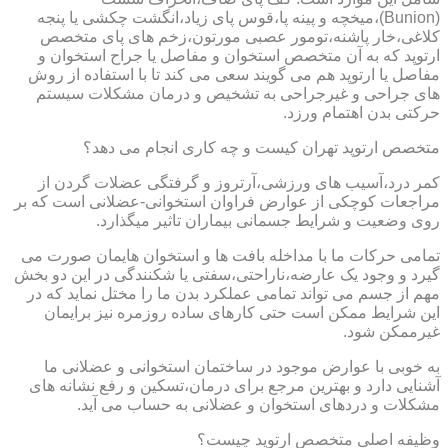
(Bunion)،میخچه و پینه پا،قوس پای زیاد،انگشت چکشی یا پنجه
کلاغی،خار پاشنه،تومور عصبی مورتون،زخم های پای متخصص
ارتوپد که به آن متخصص استخوان و مفاصل یا جراح استخوان و
مفاصل یا ارتوپد هم می گویند سعی می کند تا با استفاده از روش
های جراحی و غیرجراحی به تشخیص و درمان مشکلات سیستم
حرکتی بدن اهتمام ورزد.
متخصص ارتوپد تهران کیست و چه کاری انجام می دهد؟
کمر درد،آسیب های ورزشی،آرتروز و گرفتگی عضلات گردن از
مراجعات کوچکی از عوارض فراوان استخوانی-عضلانی است که بر
روی وضعیت و شرایط جسمانی بیماران تاثیر میگذارد.
تمامی حرکات ما با مداخله بافت ها و استخوان هایمان صورت می
گیرد و وجود یک عارضه،ناراحتی،سفتی یا شکنندگی در این دو بخش
مهم از جسم می تواند تمامی عملکرد بدن ما را مختل نماید که در
این شرایط ممکن است حتی کارهای ساده روزمره نیز برایمان
غیرممکن شود.
به خوبی با عوارض موجود در ساختمان استخوانی و عضلانی ما
آشنایی دارد و بهترین مرجع برای درمان،تسکین و رفع نشانه های
مشکلات و دردهای استخوان و عضلانی به حساب می آید.
وظیفه اصلی متخصص ارتوپد چیست؟