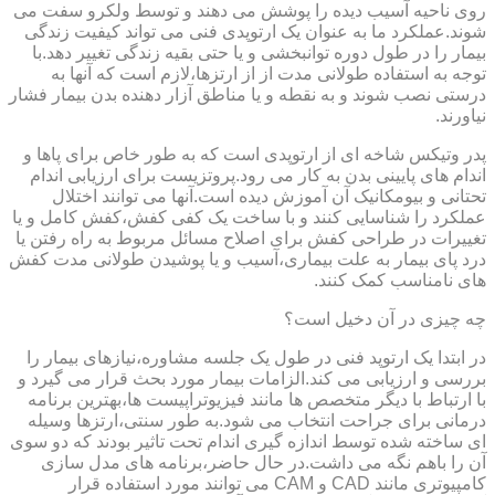
روی ناحیه آسیب دیده را پوشش می دهند و توسط ولکرو سفت می
شوند.عملکرد ما به عنوان یک ارتوپدی فنی می تواند کیفیت زندگی
بیمار را در طول دوره توانبخشی و یا حتی بقیه زندگی تغییر دهد.با
توجه به استفاده طولانی مدت از از ارتزها،لازم است که آنها به
درستی نصب شوند و به نقطه و یا مناطق آزار دهنده بدن بیمار فشار
نیاورند.
پدر وتیکس شاخه ای از ارتوپدی است که به طور خاص برای پاها و
اندام های پایینی بدن به کار می رود.پروتزیست برای ارزیابی اندام
تحتانی و بیومکانیک آن آموزش دیده است.آنها می توانند اختلال
عملکرد را شناسایی کنند و با ساخت یک کفی کفش،کفش کامل و یا
تغییرات در طراحی کفش برای اصلاح مسائل مربوط به راه رفتن یا
درد پای بیمار به علت بیماری،آسیب و یا پوشیدن طولانی مدت کفش
های نامناسب کمک کنند.
چه چیزی در آن دخیل است؟
در ابتدا یک ارتوپد فنی در طول یک جلسه مشاوره،نیازهای بیمار را
بررسی و ارزیابی می کند.الزامات بیمار مورد بحث قرار می گیرد و
با ارتباط با دیگر متخصص ها مانند فیزیوتراپیست ها،بهترین برنامه
درمانی برای جراحت انتخاب می شود.به طور سنتی،ارتزها وسیله
ای ساخته شده توسط اندازه گیری اندام تحت تاثیر بودند که دو سوی
آن را باهم نگه می داشت.در حال حاضر،برنامه های مدل سازی
کامپیوتری مانند CAD و CAM می توانند مورد استفاده قرار