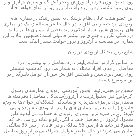
رود.چنانچه وزن فرد زیاد،ورزش و تحرکش کم و میزان چهار زانو و
روی زمین نشستن فرد زیاد باشد،آرتروز زودتر اتفاق خواهد افتاد.
این عضو هیئت عالی نظام پزشکی به نقش ژنتیک در بیماری های
ارتوپدی پرداخته و می افزاید: در حال حاضر مسئله ژنتیک در بیماری
های ارتوپدی نقش بسیار اندکی دارند.بعضی از بیماری ها نیز مانند
دررفتگی لگن و پاچنبری نیز بیشتر فامیلی است؛ همچنین ابتلا به این
بیماری در مقایسه با آرتروز و بروز حوادث،بسیار اندک است.
شایع ترین مشکل ارتوپدی در زنان
بر اساس گزارش سایت پلیس،درد مفاصل زانو،بیشترین درد
مفاصل در میان افراد مختلف به شمار می رود که شیوه نشستن
روی زمین،برخاستن و همچنین افزایش سن،از عوامل تاثیرگذار بر
این موضوع هستند.
حسین فراهینی،رئیس بخش آموزشی ارتوپدی بیمارستان رسول
اکرم(ص) نیز استئوآرتریت یا آرتروز(ساییدگی مفاصل)،دفرمیته ها
مانند زانوی پرانتزی،ضربدری و ساییدگی کشکک(در جوان ها به ویژه
خانم ها) را شایع ترین بیماری های زانو در ارتوپدی نام برده و می
گوید: آرتروز شایع ترین بیماری ارتوپدی به حساب می آید.به طور
معمول آرتروز در مفاصل هیپ یا لگن،زانو و شانه رخ می دهد که
معمولا در خانم ها از سن 55 سالگی و در آقایان از سن 65 سالگی
نمایان می شود؛ در حال حاضر عوامل جغرافیایی در آرتروز مفاصل