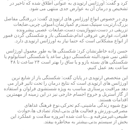
کرد و گفت: اورژانس ارتوپدی به عنوانی اطلاق شده که تاخیر در
تشخیص و درمان آن به عوارض جدی منتهی می شود.
وی در خصوص انواع اورژانس های ارتوپدی گفت: دررفتگی مفاصل
بزرگ،آرتریت سپتیک،سندرم کمپارتمان،آمبولی چربی،ضایعات
تزریقی در دست،تنوواژینیت دست،ضایعات عصبی پیشرونده
فقرات،عوارض عروقی اندام،شکستگی باز و شکستگی گردن فمور
از انواع مشکلاتی است که حتما نیاز به اورژانس ارتوپدی دارد.
حسن زاده خاطرنشان کرد: شکستگی ها به طور معمول اورژانس
تلقی نمی شود،البته شکستگی دوبل ساعد یا شکستگی استابولوم یا
شکستگی های بسته بازو و یا ساق را بهتر است ۲۴ ساعت تا ۴۸
ساعت بعد عمل کنیم.
این متخصص ارتوپدی در پایان گفت: شکستگی باز از شایع ترین
اورژانس های ارتوپدی است که نتایج درمان را تحت تاثیر قرار می
دهد مراقبت پرستاری مناسب به ویژه شستشوی فراوان و استفاده
از گاز استریل و خروج اجسام خارجی نیز در این زمینه از مهمترین
اقدامات هستند.
نوع شیوه زندگی ماشینی،کم تحرکی،نوع فرهنگ غذاهای
مصرفی،ورزش و فعالیت های بدنی،ایجاد تصادف ها،حوادث
طبیعی،غیرمترقبه و...،باعث شده امروزه سلامت و عملکرد این
بخش از سیستم بدنی،بیشتر به مخاطره بیفتد.