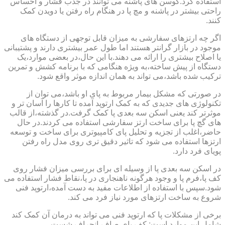
استفاده کرد.کوسن های پاشنه می توانند در جذب فشار و احساس
راحتی بیشتر در پاشنه و مچ پا در هنگام راه رفتن یا دویدن کمک
کنند.
اگر چه ارتزهای سفارشی به میزان قابل توجهی از دستگاه های
موجود در بازار گرانتر هستند اما طول عمر بیشتری دارند و پشتیبانی
یا اصلاح بیشتری را ارائه می دهند.با این حال،در بعضی موارد،یک
دستگاه از پیش ساخته،به ویژه هنگامی که با برنامه کشش و تمرین
ترکیب شده باشد،می تواند به همان اندازه موثر واقع شود.
در صورتی که مشکل بیمار مربوط به پای او باشد،می توان از
تکنولوژی های جدیدی که به کمک ارتوپد آمده تا کارها را آسان تر و
موثرتر کند یعنی اسکن سه بعدی پا کمک گرفت.در گذشته،از قالب
های گچ پا برای ساخت ارتز سفارشی استفاده می کردند.در حال
حاضر،اغلب از تجزیه و تحلیل پای کامپیوتری برای ساخت و توسعه
ارتزها استفاده می شود که تاثیر دقیق تری روی مدل راه رفتن
پویای فرد دارد.
در اسکن سه بعدی پا از وسیله ای برای بررسی میزان فشار روی
کف پا،فرم پا و وجود هرگونه ناهنجاری در پا،نقاط فشار استفاده می
شود.سپس با استفاده از اطلاعات مفید به دست آمده،ارتوپد فنی
شروع به ساخت ارتزهای مورد نیاز فرد می کند.
برخی از مشکلات پا که ارتوپد فنی می تواند به درمان آن کمک کند
شامل این موارد است: کف پای صاف،انحراف شست