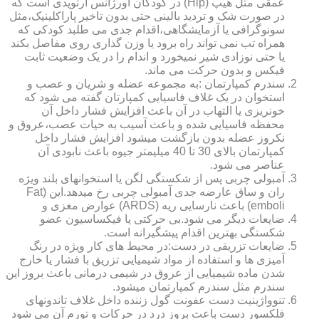
عمقی مثل هیپ (Hip) در کودکان اورژانس ارتوپدی است که
در صورت شک و تردید بالینی حتی بدون تاخیر پاراکلینیک،مثل
سونوگرافی یا آزمایشگاهی،اقدام جدی می طلبد کودکی که
همراه تب نمی تواند راه برود یا وزن گذاری روی مفاصل بکند
یا حتی نوزادی شیر نمیخورد و اندام را در یک وضعیت ثابت
فیکس و بدون حرکت می ماند.
سندرم کمپارتمان :به مجموعه عضله و شریان و عصب و
استخوان در یک غلاف فاسیایی کمپارتان گفته می شود که
خونریزی یا التهاب در آن باعث افزایش فشار داخل آن
محفظه فاسیایی شده و باعث آسیب به حیات عصب،عروق و
نکروز عضله بدون بازگشت میشود افزایش فشار داخل
کمپارتمان بالای 30 تا 40 میلیمتر جیوه باعث نابودی آن
عناصر می شود.
آمبولی چربی پس از شکستگی لگن یا استخوانهای بلند ویژه
ران و ساق عارضه جدی آمبولی چربی رخ میدهد.این (Fat
emboli) باعث نارسایی ریه (ARDS) عوارض مغزی و
ضایعات دیگر می شود.بی حرکتی یا فیکساسیون عضو
شکستگی بهترین اقدام پیشگیرانه است.
ضایعات تزریقی در دست:در محیط های کار ویژه در رنگ
آمیزی ها و استفاده از مواد شیمیایی تزریق با فشار یا خارج
شدن ماده شیمیایی از عروق در شیمی درمانی باعث بروز این
سندرم مثل سندرم کمپارتمان میشود.
تنوواژینیت دست عفونت گول زننده داخل غلاف تاندونهای
فلکسور دست باعث بروز درد در حرکات و تورم آن می شود