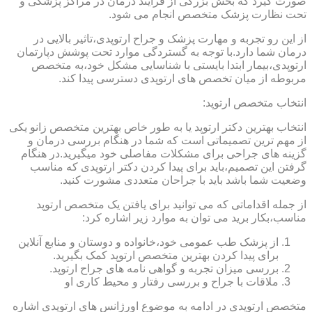
صورت گیرد که بخش بزرگی از فرایند درمان در مراکز پزشکی و
تحت نظارت پزشک متخصص انجام می شود.
از این رو تجربه و مهارت پزشک و جراح ارتوپدی،تاثیر بالایی در
درمان شما دارد.با توجه به گستردگی موارد تحت پوشش دپارتمان
ارتوپدی،بیمار ابتدا بایستی با شناسایی مشکل خود،به متخصص
مربوطه از میان تخصص های ارتوپدی دسترسی پیدا کند.
انتخاب متخصص ارتوپد:
انتخاب بهترین دکتر ارتوپد یا به طور خاص بهترین متخصص زانو یکی
از مهم ترین تصمیماتی است که شما در هنگام بررسی درمان و
گزینه های جراحی برای مشکلات مفاصلی خود میگیرید.در هنگام
گرفتن این تصمیم،باید برای پیدا کردن دکتر ارتوپدی که مناسب
وضعیت شما باشد باید با جراحان متعددی مشورت کنید.
از جمله اقداماتی که می توانید برای یافتن یک متخصص ارتوپد
مناسب،بکار برید می توان به موارد زیر اشاره کرد:
از پزشک طب عمومی خود،خانواده و دوستان و منابع آنلاین
برای پیدا کردن بهترین متخصص ارتوپد کمک بگیرید.
بررسی میزان تجربه و گواهی نامه های جراح ارتوپد.
ملاقات با جراح و بررسی رفتار و محیط کاری او
متخصص ارتوپدی در ادامه به موضوع اورژانس های ارتوپدی اشاره