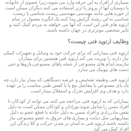
بسیاری از افراد به این حرفه وارد می شوند،زیرا عضوی از خانواده
یا دوستان آنها از پروتز یا ارتز استفاده می کنند.دیگران ممکن است
از حوزه هایی مانند مهندسی،مهندسی زیست شناسی یا زیست
شناسی به این رشته گرایش پیدا کنند.یک انگیزه معمول در تمام
ارتوپد های فنی این است که آنها می خواهند به مردم کمک کنند و
تاثیر شخصی موثرتری در جهان داشته باشند.
وظایف ارتوپد فنی چیست؟
ارتوپد فنی بیمارانی که برای حرکت خود به وسایل و تجهیزات کمکی
نیاز دارند را ویزیت می کند.ارتوپد فنی همچنین برای بیماران
نیازمند،اندام های مصنوعی از جمله پاهای مصنوعی،بازوها و حتی
دست های بیونیک می سازد.
ارتوپد فنی وظیفه تشخیص و عرضه دستگاهی که بیمار نیاز دارد،چه
یک پای مصنوعی یا مفاصل مچ پا یا کفش طبی مناسب را بر عهده
دارد و هدف وی افزایش تحرک و استقلال بیمار است.
بیمارانی که به ارتوپد فنی مراجعه می کنند می توانند از کودکان تا
افراد مسن را شامل شوند.نوزادان و کودکان ممکن است به دلیل
نقص مادرزادی و افراد مسن به دلیل حادثه یا قطع عضو به دلیل
بیماریهایی مثل دیابت و بیماری های عروق به عضو مصنوعی نیاز
داشته باشند.ارتوپد فنی به آسان تر شدن حرکت و کلا زندگی این
افراد کمک می کند.