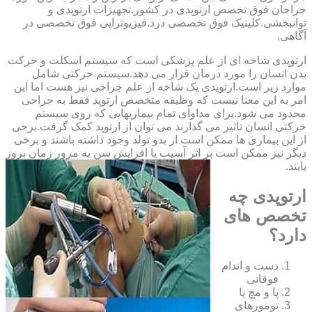
‏جراحان ‏فوق ‏تخصص ‏ارتوپدی ‏در ‏کشور.تجهیزات ارتوپدی و
توانبخشی.کلینیک فوق تخصصی درد.فیزیوتراپی فوق تخصصی در
آگاهی,
ارتوپدی شاخه ای از علم پزشکی است که سیستم اسکلت و حرکت
بدن انسان را مورد درمان قرار می دهد.سیستم حرکتی شامل
موارد زیر است.ارتوپدی یک شاخه از علم جراحی نیز هست اما این
امر به این معنا نیست که وظیفه متخصص ارتوپد فقط به جراحی
محدود می شود.برای مداوای تمام بیماریهایی که روی سیستم
حرکتی انسان تاثیر می گذارند می توان از ارتوپد کمک گرفت.برخی
از این بیماری ها ممکن است از بدو تولد وجود داشته باشند و برخی
دیگر نیز ممکن است بر اثر آسیب یا افزایش سن به مرور زمان بروز
یابند.
ارتوپدی چه
تخصص های
دارد؟
دست و اندام
فوقانی
پا و مچ پا
تومورهای