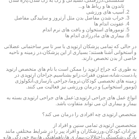
شکستگی،دررفتگی،کشیدگی و رگ به رگ شدن،پاره شدن
تاندون ها و رباط ها و...
آسیب های ورزشی
خراب شدن مفاصل بدن مثل آرتروز و ساییدگی مفاصل
عفونت اندام ها
تومورهای استخوان و بافت های نرم اندام
بیماری های مادرزادی اندام ها
در حالی که تمامی پزشکان ارتوپدی با سر تا سر ساختمانی عضلانی
و استخوانی آشنا هستند؛ بسیاری از این پزشکان،در زمینه و ناحیه
خاصی از بدن تخصص دارند.
به طوری که جراح ارتوپد را ممکن است با نام های متخصص ارتوپد
پا،دست،شانه،ستون فقرات،زانو بشناسیم.جراحان ارتوپدی در
زمینه های تخصصی کودکان،تروما،جراحی بازسازی،آنکولوژی
(تومور استخوانی) و درمان ورزشی نیز فعالیت می کنند.
انواع عمل های جراحی ارتوپدی:عمل های جراحی ارتوپدی بسته به
بیمار و بیماری آن می تواند متفاوت باشد.
متخصص ارتوپدی چه افرادی را درمان می کند؟
متخصصین ارتوپدی تمامی سنین و افراد از
نوزادان،کودکان،ورزشکاران و افراد پیر را در شرایط مختلفی مانند
پارگی،شکستگی،اختلالات،بیماری ها،ناهماهنگی ها،پیچ خوردگی ها،و