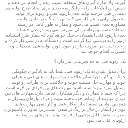
گیرند،اولا اندازه گیری های منطقه آسیب دیده را انجام می دهند و
سپس این اطلاعات را به چاپگر سه بعدی برای ایجاد طرح اولیه می
دهند.در طی مرحله تولید بعدی،ارتوپد فنی و ارتوپد برای تولید
محصول نهایی با هم کار می کنند.این دستگاه در طول جلسه
مشاوره بعدی نصب می شود و بیمار به طور کامل در زمینه
استفاده،نصب و برداشتن آن آموزش می بیند.در طی جلسات
بعدی،ارتوپد فنی اطمینان حاصل خواهد کرد که بیمار طرز استفاده
ارتوز را به درستی فرا گرفته است و دستگاه به درستی کار کرده و
راحت است.در صورت نیاز در طول دوره توانبخشی تنظیمات و یا
تعمیرات انجام خواهد شد.
یک ارتوپد فنی به چه تجربیاتی نیاز دارد؟
برای تبدیل شدن به یک ارتوپد فنی،شما باید به یادگیری چگونگی
حرکت و کار بدن انسان علاقمند بوده،مهارت های فنی و عملی
خوب و مهارت حل مسئله خوب و خلاقیت برای طراحی و تولید
وسایل مورد نیاز،داشته باشید.مهارت های بین فردی نیز لازم است
چرا که شما با بیماران و دیگر همکاران تعامل دارید.مهارت های بین
فردی عبارتند از ارتباط خوب،حساسیت و درک نیازهای بیماران،و
همچنین توانایی استفاده از ابتکار عمل و کار تیمی.مهارت های IT
قوی در اینکار در حال پر رنگ تر شدن است،زیرا فناوری کامپیوتری
تبدیل به بخش قابل توجهی از فرایند تولید ابزارهای مربوط به
ارتوپدی فنی می شود.