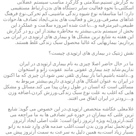
به گزارش تسنیم،سلامتی و کارکرد مناسب سیستم عضلانی
اسکلتی،با نحوه فعالیت سایر دستگاه های بدن،ارتباط مستقیمی
دارد؛ اما متاسفانه نوع شیوه زندگی ماشینی،کم تحرکی،نوع فرهنگ
غذاهای مصرفی،ورزش و فعالیت های بدنی،ایجاد تصادف ها،حوادث
طبیعی،غیرمترقبه و...،باعث شده امروزه سلامت و عملکرد این
بخش از سیستم بدنی،بیشتر به مخاطره بیفتد.از این رو در گزارش
این هفته به شایع ترین مشکل ها و بیماری های ارتوپدی در ایران می
پردازیم؛ بیماریهایی که غالبا محصول سبک زندگی غلط هستند.
نقش ژنتیک در بیماری های ارتوپدی چیست؟
ما در حال حاضر اصلا چیزی به نام بیماری ارتوپدی در ایران
نداریم.شاید چند بیماری عفونی مانند عفونت زانو و استخوان
و...داشته باشیم،اما باز بیماری تلقی نمی شود.آن چیزی که ما اکنون
در ایران به عنوان اشکال های ارتوپدی داریم،بیشتر مربوط به
مسائلی است که انسان در طول زمان پیدا می کند.مسائل و مشکل
هایی که اغلب به علت نوع سبک زندگی،ورزش کردن،اضافه وزن
و...،زودتر در ایران اتفاق می افتند.
غلامعلی عکاشه متخصص ارتوپدی،در این خصوص می گوید: شایع
ترین علتی که بیماران در حوزه غیر تصادفی ها به ما مراجعه می
کنند،آرتروز(به ویژه آرتروز زانو) است؛ علت اصلی ایجاد آرتروز
زانو،تحمل تمام وزن بدن است.اغلب صدمه های وارد شده به زانو
بسیار زیاد است،به همین دلیل به سرعت به سمت آرتروز پیش می