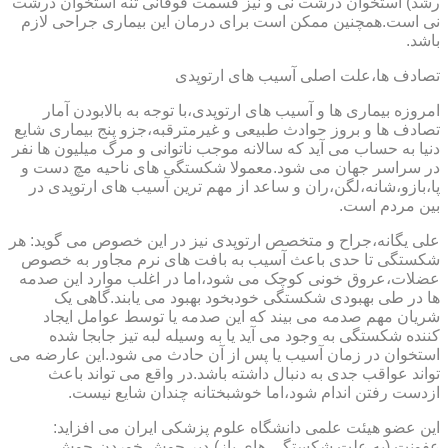
رشد) استخوان درشت نی و نیز قسمت فوقانی تنه استخوان درشت
نی است.همچنین ممکن است برای درمان این بیماری جراحی لازم
باشد.
تصادف ها،علت اصلی آسیب های ارتوپدی
امروزه بیماری ها و آسیب های ارتوپدی،با توجه به بالابودن آمار
تصادف ها و بروز حوادث طبیعی و غیرمترقبه،جزو پنج بیماری شایع
دنیا به حساب می آید که سالانه موجب ناتوانی و مرگ میلیون ها نفر
در سراسر جهان می شود.معمولا شکستگی های ناحیه مچ دست و
پا،بازو،شانه،لگن،ران و ساعد از مهم ترین آسیب های ارتوپدی در
بین مردم است.
علی یگانه،جراح و متخصص ارتوپدی نیز در این خصوص می گوید: هر
شکستگی تا حدی باعث آسیب به بافت های نرم مجاور به خصوص
عضلات،عروق خونی کوچک می شود،اما در اغلب موارد این صدمه
ها در طی بهبودی شکستگی خودبخود بهبود می یابند.گاهی یک
شریان مهم صدمه می بیند که این صدمه یا توسط عوامل ایجاد
کننده شکستگی به وجود می آید یا به وسیله لبه تیز جابجا شده
استخوان در زمان آسیب یا پس از آن حادث می شود.این عارضه می
تواند عواقب جدی به دنبال داشته باشد.در واقع می تواند باعث
ازدست رفتن اندام شود،اما خوشبختانه چندان شایع نیست.
این عضو هیئت علمی دانشگاه علوم پزشکی ایران می افزاید:
عفونت (به علت شکستگی های باز)،دیر جوش خوردن،جوش