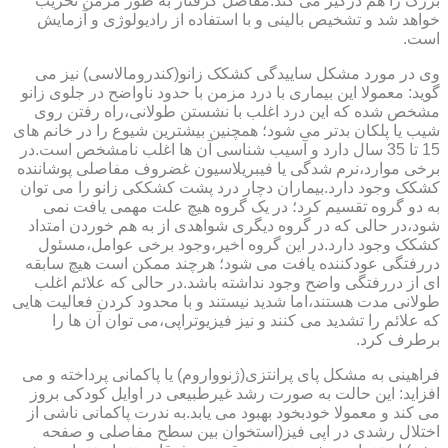
بزرگ را هم درگیر می کند.مفاصل گرفتار به طور مزمن تخریب
خواهد شد و تشخیص بالینی و با استفاده از رادیولوژی و آزمایش
است.
وی در مورد مشکل ساییدگی کشکک زانو(کندرومالاسی) نیز می
گوید: معمولا این بیماری با درد مزمن با حدود ناواضح در جلوی زانو
مشخص شده که این درد اغلب با نشستن طولانی،راه رفتن روی
شیب یا پلکان بدتر می شود؛ همچنین بیشترین شیوع را در خانم های
15 تا 35 سال دارد و آسیب شناسی آن ها اغلب نامشخص است.در
برخی موارد،نرم شدگی یا فیبریلاسیون غضروف مفاصلی پوشاننده
کشکک وجود دارد.بیماران دچار درد پشت کشککی زانو را می توان
به دو گروه تقسیم کرد؛ در یک گروه هیچ علت مهمی یافت نمی
شود،در حالی که در گروه دیگری شواهدی از به هم خوردن امتداد
کشکک وجود دارد.در این گروه اخیر،وجود برخی عوامل،مسئول
دررفتگی عودکننده یافت می شود؛ هرچند ممکن است هیچ سابقه
ای از دررفتگی واضح وجود نداشته باشد.در حالی که علائم اغلب
طولانی مدت هستند،اما شدید نیستند و با محدود کردن فعالیت هایی
که علائم را تشدید می کنند و نیز فیزیوتراپی،می توان آن ها را
برطرف کرد.
فراهینی به مشکل پای پرانتزی(ژنوواروم) یا پاکمانی پرداخته و می
افزاید: این حالت به صورت رشد غیرطبیعی در اوایل کودکی بروز
می کند و معمولا خودبخود بهبود می یابد.به ندرت پاکمانی ناشی از
اختلال رشدی در اپی فیز(استخوان بین سطح مفاصلی و صفحه