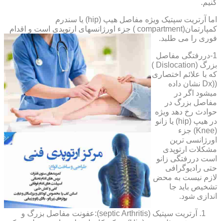
کنیم.
اما آرتریت سپتیک ویژه مفاصل هیپ (hip) یا سندرم
کمپارتمان(compartment ) جزء اورژانسهای ارتوپدی است و اقدام
فوری را می طلبد.
1-دررفتگی مفاصل
بزرگ (Dislocation )
که با علائم اختصاری
((Dx نشان داده
میشود اگر در
مفاصل بزرگ در
حوادث رخ دهد ویژه
در هیپ (hip) یا زانو
(Knee) جزء
اورژانسی ترین
مشکلات ارتوپدی
است دررفتگی زانو
حتی رادیوگرافی
لازم نیست به محض
تشخیص باید جا
اندازی شود.
آرتریت سپتیک (septic Arthritis):عفونت مفاصل بزرگ و