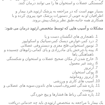
گسستگی عضلات و استخوان ها را می توانند درمان کنند.
بسیار مهم است که در مراجعه به پزشک ارتوپد،فرد بیمار و
اطرافیان او به خوبی از دستورات پزشک خود پیروی کرده و با
همکاری همه جانبه،طبق نظر پزشک،پیش بروند.
مشکلات و آسیب هایی که توسط متخصص ارتوپد درمان می شود:
ناهنجاری های انگشتان دست و پا
درد کمر،عوارض دیسک کمر،سیاتیک و اسکولیوز
تومور استخوانی،فلج مغزی و دیستروفی عضلانی
پینه پا،چرخش پای مادرزادی و پای کمانی،زانوهای چسبیده و
ناهماهنگی پاها
خارج شدن از مکان صحیح عضلات و استخوان و شکستگی
رشد غیر معمول
آرتروز
پوکی استخوان
آرتروز روماتوئید
آسیب های کاری و ورزشی
پاره شدگی غضروف،آسیب های تاندون،سویه های عضلانی و
بروست
پاره شدگی رباط ها،فشارها و پیچ خوردگی
یک بیمار با مراجعه به متخصص ارتوپدی باید چه خدماتی دریافت