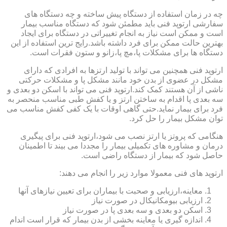
چه در زمان استفاده از دستگاه پیش ساخته و چه دستگاه های
سفارشی ارتوپد فنی باید مطمئن شود که دستگاه مناسب بیمار
است و ممکن است نیاز به انجام تغییراتی در دستگاه برای ایجاد
بهترین حالت ممکن برای فرد داشته باشد.رایج ترین استفاده از این
دستگاه ها برای مشکلات پا،مچ پا،زانو و ستون فقرات است.
ارتوپد فنی همچنین می تواند با تولید ارتزها به افرادی که دارای
مشکل در عضوی از بدن خود مانند مشکل پا و مشکلات حرکتی
ناشی از آن هستند کمک کند.ارتوپد فنی می تواند با اسکن دو بعدی و
سه بعدی پا اقدام به ساختن ارتز و یا کفش طبی مناسب منحصر به
فرد برای بیمار نماید.حتی گاهی اوقات با یک کفی کفش مناسب می
توان مشکل بیمار را حل کرد.
هنگامی که پروتز یا ارتز نصب می شود،ارتوپد فنی برای پیگیری
درمان و مشاوره های تکمیلی بیمار را مجددا می بیند تا اطمینان
حاصل شود که بیمار از دستگاه راضی است.
ارتوپد های فنی معمولا موارد زیر را انجام می دهند:
معاینه،ارزیابی و صحبت با بیماران برای تعیین نیازهای آنها
ارزیابی بیومکانیکال در صورت نیاز
اسکن دو بعدی و سه بعدی پا در صورت نیاز
اندازه گیری یا معاینه بخشی از بدن بیمار که قرار است اندام