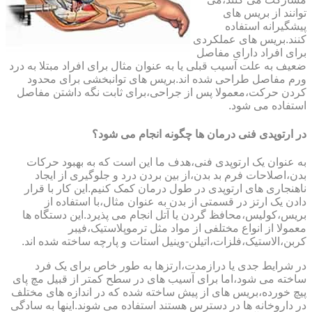
توانند از بریس های
پیشگیرانه استفاده
کنند.بریس های عملکردی
برای افراد دارای مفاصل
ضعیف به علت آسیب قبلی یا به عنوان مثال برای افراد مبتلا به درد
ورم مفاصل طراحی شده اند.بریس های توانبخشی برای محدود
کردن حرکت،معمولا پس از جراحی،برای ثابت نگه داشتن مفاصل
استفاده می شود.
در ارتوپدی فنی درمان ها چگونه انجام می شود؟
به عنوان یک ارتوپدی فنی،هدف ما این است که به بهبود حرکات
بدن،اصلاحات فرم بد بدن،از بین بردن درد و جلوگیری از ایجاد
ناهنجاری های ارتوپدی در طول درمان کمک کنیم.این کار با قرار
دادن یک ارتز در قسمتی از بدن به عنوان مثال،با استفاده از
بریس،کولیس،محافظ گردن یا آتل انجام می پذیرد.این دستگاه ها
معمولا از انواع مختلفی از مواد مثل ترموپلاستیک،فیبر
کربن،الاستیک،فلزات،اتیلن-وینیل استات و پارچه ساخته شده اند.
در شرایط جدی یا درازمدت،ارتزها به طور خاص برای یک فرد
ساخته می شود،اما برای آسیب های در سطح کمتر از قبیل مچ پای
پیچ خورده،بریس های از پیش ساخته شده که در اندازه های مختلف
در داروخانه ها در دسترس هستند استفاده می شوند.اینها به سادگی