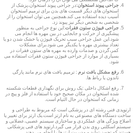
جراحی پیوند استخوان
:در جراحی پیوند استخوان،پزشک از
استخوان های دیگر قسمت های بدن برای ترمیم استخوان
آسیب دیده استفاده می کند.همچنین می توان استخوان را از
شخصی به شخص دیگر نیز پیوند زد.
جراحی فیوژن ستون فقرات
:این نوع جراحی به منظور
پیشگیری از حرکت و جابجایی در بین مهره ها انجام می
شود.این عمل جراحی سبب تحریک فیوژن یا خشک شدن دو یا
تعداد بیشتری مهره با یکدیگر می شود.برای مشکلات
کمر،گردن و صدمات وارده به مهره های ستون فقرات در
بسیاری از موارد از جراحی فیوژن ستون فقرات استفاده می
شود.
رفع مشکل بافت نرم
: ترمیم بافت های نرم مانند پارگی
تاندون یا رباط ها.
رفع اشکال داخلی :یک روش برای نگهداری قطعات شکسته
شده استخوان در مکان صحیح خود با استفاده از فلز و پیچ در
زمانی که استخوان در حال التیام است.
ارتوپدی فنی رشته ای در پزشکی است که مربوط به طراحی و
ساخت دستگاه های مصنوعی به نام ارتز است.یک ارتز برای تغییر یا
اصلاح ویژگی های عملکردی و ساختاری سیستم عصبی،عضلانی و
سیستم اسکلتی روی بدن قرار می گیرد.ارتوپد های فنی پزشکانی
هستند که تجویز،تولید و مدیریت ارتزها را انجام می دهند.