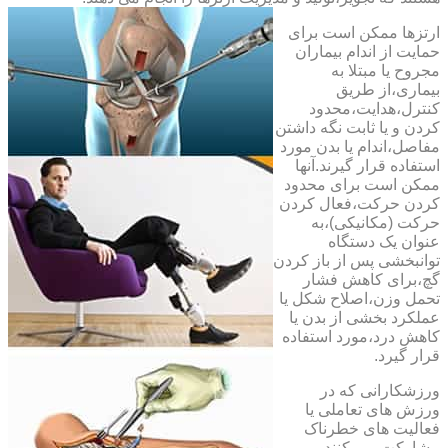
ارتزها ممکن است برای
حمایت از اندام بیماران
مجروح یا مبتلا به
بیماری،از طریق
کنترل،هدایت،محدود
کردن و یا ثابت نگه داشتن
مفاصل،اندام یا بدن مورد
استفاده قرار گیرند.آنها
ممکن است برای محدود
کردن حرکت،فعال کردن
حرکت (مکانیکی)،به
عنوان یک دستگاه
توانبخشی پس از باز کردن
گچ،برای کاهش فشار
تحمل وزن،اصلاح شکل یا
عملکرد بخشی از بدن یا
کاهش درد،مورد استفاده
قرار گیرد.
ورزشکارانی که در
ورزش های تعاملی یا
فعالیت های خطرناک
مشارکت می کنند،می