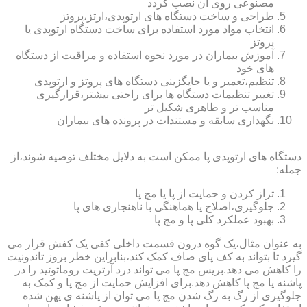
مصنوعی روی آن نصب گردد
طراحی و ساخت دستگاه های ارتوپدی،ارتز،پروتز
انتخاب مواد مورد استفاده برای ساخت دستگاه ارتوپدی یا
پروتز
آموزش بیماران در مورد نحوه استفاده و مراقبت از دستگاه
های خود
تنظیم،تعمیر و یا جایگزینی دستگاه های پروتز و ارتوپدی
تغییر تنظیمات دستگاه ها برای راحتی بیشتر،قرارگیری
مناسب تر و ظاهری شکیل تر
نگهداری سابقه و مستندات در پرونده های بیماران
دستگاه های ارتوپدی پا ممکن است به دلایل مختلف توصیه شوند،از
جمله:
تراز کردن و حمایت از پا یا مچ پا
جلوگیری،اصلاح یا هماهنگی با ناهنجاری های پا
بهبود عملکرد کلی پا و مچ پا
به عنوان مثال،یک گوه درون قسمت داخلی کفی یک کفش قرار می
گیرد تا بتواند به کف پای صاف کمک کند،بنابراین خطر بروز تاندونیت
را کاهش می دهد.بریس مچ پا می تواند درد آرتریت روماتوئید را در
پاشنه یا مچ پا کاهش دهد.برای افزایش حمایت از مچ پا و کمک به
جلوگیری از رگ به رگ شدن مچ پا می توان از پاشنه ی پهن شده