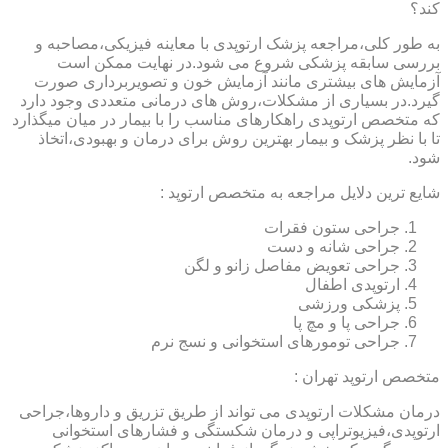
کند؟
به طور کلی،مراجعه پزشک ارتوپدی با معاینه فیزیکی،مصاحبه و
بررسی سابقه پزشکی شروع می شود.در نهایت ممکن است
آزمایش های بیشتری مانند آزمایش خون و تصویربرداری صورت
گیرد.در بسیاری از مشکلات،روش های درمانی متعددی وجود دارد
که متخصص ارتوپدی راهکارهای مناسب را با بیمار در میان میگذارد
تا با نظر پزشک و بیمار بهترین روش برای درمان و بهبودی،اتخاذ
شود.
شایع ترین دلایل مراجعه به متخصص ارتوپد :
جراحی ستون فقرات
جراحی شانه و دست
جراحی تعویض مفاصل زانو و لگن
ارتوپدی اطفال
پزشکی ورزشی
جراحی پا و مچ پا
جراحی تومورهای استخوانی و نسج نرم
متخصص ارتوپد تهران :
درمان مشکلات ارتوپدی می تواند از طریق تزریق و داروها،جراحی
ارتوپدی،فیزیوتراپی و درمان شکستگی و فشارهای استخوانی