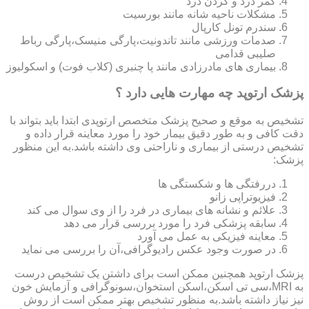
کمر درد و گردن درد
مشکلات ناحیه شانه مانند بورسیت
سندرم تونل کارپال
صدمات ورزشی مانند تاندونیت،پارگی منیسک،پارگی رباط
صلیبی قدامی
بیماری های مادرزادی مانند پا چنبری (کلاب فوت) و اسکولیوز
پزشک ارتوپد چه مهارت هایی دارد ؟
تشخیص به موقع و صحیح پزشک متخصص ارتوپدی ابتدا باید بتواند با
دقت کافی و به طور دقیق بیمار خود را مورد معاینه قرار داده و
تشخیص درستی از بیماری و ناراحتی وی داشته باشد.به این منظور
پزشک:
دررفتگی ها و شکستگی ها
فیزیوتراپی زانو
علائم و نشانه های بیماری در فرد را از وی سوال می کند
سابقه پزشکی فرد را مورد بررسی قرار می دهد
معاینه فیزیکی به عمل می آورد
در صورت وجود عکس رادیوگرافی،آن را بررسی می‎ نماید
پزشک ارتوپد همچنین ممکن است برای داشتن یک تشخیص درست
به MRI،سی تی اسکن،اسکن استخوان،سونوگرافی و آزمایش خون
نیز نیاز داشته باشد.به منظور تشخیص بهتر ممکن است از روش