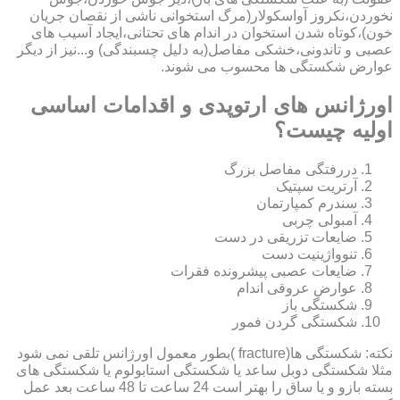
نخوردن،نکروز آواسکولار(مرگ استخوانی ناشی از نقصان جریان
خون)،کوتاه شدن استخوان در اندام های تحتانی،ایجاد آسیب های
عصبی و تاندونی،خشکی مفاصل(به دلیل چسبندگی) و...نیز از دیگر
عوارض شکستگی ها محسوب می شوند.
اورژانس های ارتوپدی و اقدامات اساسی
اولیه چیست؟
دررفتگی مفاصل بزرگ
آرتریت سپتیک
سندرم کمپارتمان
آمبولی چربی
ضایعات تزریقی در دست
تنوواژینیت دست
ضایعات عصبی پیشرونده فقرات
عوارض عروقی اندام
شکستگی باز
شکستگی گردن فمور
نکته: شکستگی ها(fracture )بطور معمول اورژانس تلقی نمی شود
مثلا شکستگی دوبل ساعد یا شکستگی استابولوم یا شکستگی های
بسته بازو و یا ساق را بهتر است 24 ساعت تا 48 ساعت بعد عمل