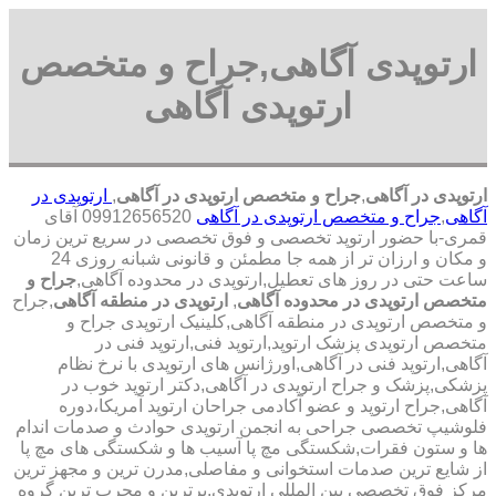
ارتوپدی آگاهی,جراح و متخصص
ارتوپدی آگاهی
ارتوپدی در آگاهی
,
جراح و متخصص ارتوپدی در آگاهی
,
ارتوپدی در
آگاهی
,
جراح و متخصص ارتوپدی در آگاهی
09912656520 آقای
قمری-با حضور ارتوپد تخصصی و فوق تخصصی در سریع ترین زمان
و مکان و ارزان تر از همه جا مطمئن و قانونی شبانه روزی 24
ساعت حتی در روز های تعطیل,ارتوپدی در محدوده آگاهی,
جراح و
متخصص ارتوپدی در محدوده آگاهی
,
ارتوپدی در منطقه آگاهی
,جراح
و متخصص ارتوپدی در منطقه آگاهی,کلینیک ارتوپدی جراح و
متخصص ارتوپدی پزشک ارتوپد,ارتوپد فنی,ارتوپد فنی در
آگاهی,ارتوپد فنی در آگاهی,اورژانس های ارتوپدی با نرخ نظام
پزشکی,پزشک و جراح ارتوپدی در آگاهی,دکتر ارتوپد خوب در
آگاهی,جراح ارتوپد و عضو آکادمی جراحان ارتوپد آمریکا،دوره
فلوشیپ تخصصی جراحی به انجمن ارتوپدی حوادث و صدمات اندام
ها و ستون فقرات,شکستگی مچ پا آسیب ها و شکستگی های مچ پا
از شایع ترین صدمات استخوانی و مفاصلی,مدرن ترین و مجهز ترین
مرکز فوق تخصصی بین المللی ارتوپدی.برترین ‏و ‏مجرب ‏ترین ‏گروه