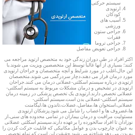
سیستم حرکتی
ارتوپدی
کودکان
آسیب های
ورزشی
جراحی ستون
فقرات
جراحی تروما
جراحی تعویض مفاصل
اکثر افراد در طی دوران زندگی خود به متخصص ارتوپد مراجعه می
کنند؛ بسیاری از آنها غالباً توسط این متخصصین ویزیت می شوند.با
این حال،اغلب در مورد شرایط و آنچه متخصصان و جراحان ارتوپدی
مورد درمان قرار می دهند،دچار سردرگمی می شوند.متخصصان
ارتوپدی درباره سیستم اسکلتی-عضلانی درمان می کنند.جراحان
ارتوپدی در تشخیص و درمان مشکلات مربوط به سیستم اسکلتی-
عضلانی تخصص دارند.ارتوپدی یک تخصص پزشکی در زمینه درمان
سیستم اسکلتی-عضلانی بدن است.سیستم اسکلتی-
عضلانی،استخوان ها،مفاصل،عضلات،تاندون ها،لیگامنت
ها،غضروف ها و اعصاب را شامل می شود.پزشکان ارتوپدی
مسئولیت مراقبت و درمان بیماران در تمامی محدوده های سنی،از
نوزادان تا افراد سالخورده را برعهده دارند.سیستم اسکلتی عضلانی
به عنوان چارچوب بدن و عوامل مکانیکی که قابلیت حرکت کردن را
به بدن می دهد شناخته می شود.حقیقت این است که تمام تخصص