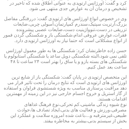
کرد و گفت: اورژانس ارتوپدی به عنوانی اطلاق شده که تاخیر در
تشخیص و درمان آن به عوارض جدی منتهی می شود.
وی در خصوص انواع اورژانس های ارتوپدی گفت: دررفتگی مفاصل
بزرگ،آرتریت سپتیک،سندرم کمپارتمان،آمبولی چربی،ضایعات
تزریقی در دست،تنوواژینیت دست،ضایعات عصبی پیشرونده
فقرات،عوارض عروقی اندام،شکستگی باز و شکستگی گردن فمور
از انواع مشکلاتی است که حتما نیاز به اورژانس ارتوپدی دارد.
حسن زاده خاطرنشان کرد: شکستگی ها به طور معمول اورژانس
تلقی نمی شود،البته شکستگی دوبل ساعد یا شکستگی استابولوم یا
شکستگی های بسته بازو و یا ساق را بهتر است ۲۴ ساعت تا ۴۸
ساعت بعد عمل کنیم.
این متخصص ارتوپدی در پایان گفت: شکستگی باز از شایع ترین
اورژانس های ارتوپدی است که نتایج درمان را تحت تاثیر قرار می
دهد مراقبت پرستاری مناسب به ویژه شستشوی فراوان و استفاده
از گاز استریل و خروج اجسام خارجی نیز در این زمینه از مهمترین
اقدامات هستند.
نوع شیوه زندگی ماشینی،کم تحرکی،نوع فرهنگ غذاهای
مصرفی،ورزش و فعالیت های بدنی،ایجاد تصادف ها،حوادث
طبیعی،غیرمترقبه و...،باعث شده امروزه سلامت و عملکرد این
بخش از سیستم بدنی،بیشتر به مخاطره بیفتد.