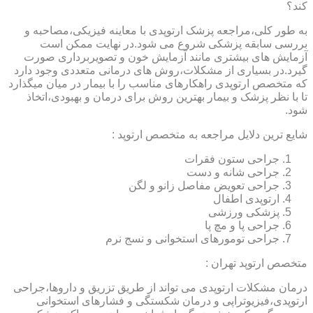
کند؟
به طور کلی،مراجعه پزشک ارتوپدی با معاینه فیزیکی،مصاحبه و
بررسی سابقه پزشکی شروع می شود.در نهایت ممکن است
آزمایش های بیشتری مانند آزمایش خون و تصویربرداری صورت
گیرد.در بسیاری از مشکلات،روش های درمانی متعددی وجود دارد
که متخصص ارتوپدی راهکارهای مناسب را با بیمار در میان میگذارد
تا با نظر پزشک و بیمار بهترین روش برای درمان و بهبودی،اتخاذ
شود.
شایع ترین دلایل مراجعه به متخصص ارتوپد :
جراحی ستون فقرات
جراحی شانه و دست
جراحی تعویض مفاصل زانو و لگن
ارتوپدی اطفال
پزشکی ورزشی
جراحی پا و مچ پا
جراحی تومورهای استخوانی و نسج نرم
متخصص ارتوپد تهران :
درمان مشکلات ارتوپدی می تواند از طریق تزریق و داروها،جراحی
ارتوپدی،فیزیوتراپی و درمان شکستگی و فشارهای استخوانی