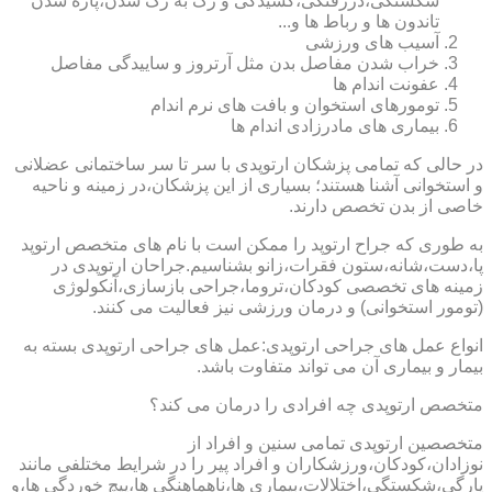
شکستگی،دررفتگی،کشیدگی و رگ به رگ شدن،پاره شدن
تاندون ها و رباط ها و...
آسیب های ورزشی
خراب شدن مفاصل بدن مثل آرتروز و ساییدگی مفاصل
عفونت اندام ها
تومورهای استخوان و بافت های نرم اندام
بیماری های مادرزادی اندام ها
در حالی که تمامی پزشکان ارتوپدی با سر تا سر ساختمانی عضلانی
و استخوانی آشنا هستند؛ بسیاری از این پزشکان،در زمینه و ناحیه
خاصی از بدن تخصص دارند.
به طوری که جراح ارتوپد را ممکن است با نام های متخصص ارتوپد
پا،دست،شانه،ستون فقرات،زانو بشناسیم.جراحان ارتوپدی در
زمینه های تخصصی کودکان،تروما،جراحی بازسازی،آنکولوژی
(تومور استخوانی) و درمان ورزشی نیز فعالیت می کنند.
انواع عمل های جراحی ارتوپدی:عمل های جراحی ارتوپدی بسته به
بیمار و بیماری آن می تواند متفاوت باشد.
متخصص ارتوپدی چه افرادی را درمان می کند؟
متخصصین ارتوپدی تمامی سنین و افراد از
نوزادان،کودکان،ورزشکاران و افراد پیر را در شرایط مختلفی مانند
پارگی،شکستگی،اختلالات،بیماری ها،ناهماهنگی ها،پیچ خوردگی ها،و