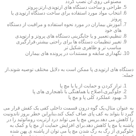
مصنوعی روی آن نصب گردد
طراحی و ساخت دستگاه های ارتوپدی،ارتز،پروتز
انتخاب مواد مورد استفاده برای ساخت دستگاه ارتوپدی یا
پروتز
آموزش بیماران در مورد نحوه استفاده و مراقبت از دستگاه
های خود
تنظیم،تعمیر و یا جایگزینی دستگاه های پروتز و ارتوپدی
تغییر تنظیمات دستگاه ها برای راحتی بیشتر،قرارگیری
مناسب تر و ظاهری شکیل تر
نگهداری سابقه و مستندات در پرونده های بیماران
دستگاه های ارتوپدی پا ممکن است به دلایل مختلف توصیه شوند،از
جمله:
تراز کردن و حمایت از پا یا مچ پا
جلوگیری،اصلاح یا هماهنگی با ناهنجاری های پا
بهبود عملکرد کلی پا و مچ پا
به عنوان مثال،یک گوه درون قسمت داخلی کفی یک کفش قرار می
گیرد تا بتواند به کف پای صاف کمک کند،بنابراین خطر بروز تاندونیت
را کاهش می دهد.بریس مچ پا می تواند درد آرتریت روماتوئید را در
پاشنه یا مچ پا کاهش دهد.برای افزایش حمایت از مچ پا و کمک به
جلوگیری از رگ به رگ شدن مچ پا می توان از پاشنه ی پهن شده