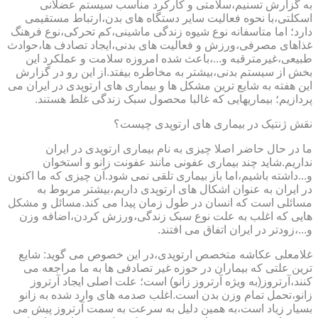
به گزارش تسنیم،سلامتی و کارکرد مناسب سیستم عضلانی
اسکلتی،با نحوه فعالیت سایر دستگاه های بدن،ارتباط مستقیمی
دارد؛ اما متاسفانه نوع شیوه زندگی ماشینی،کم تحرکی،نوع فرهنگ
غذاهای مصرفی،ورزش و فعالیت های بدنی،ایجاد تصادف ها،حوادث
طبیعی،غیرمترقبه و...،باعث شده امروزه سلامت و عملکرد این
بخش از سیستم بدنی،بیشتر به مخاطره بیفتد.از این رو در گزارش
این هفته به شایع ترین مشکل ها و بیماری های ارتوپدی در ایران می
پردازیم؛ بیماریهایی که غالبا محصول سبک زندگی غلط هستند.
نقش ژنتیک در بیماری های ارتوپدی چیست؟
ما در حال حاضر اصلا چیزی به نام بیماری ارتوپدی در ایران
نداریم.شاید چند بیماری عفونی مانند عفونت زانو و استخوان
و...داشته باشیم،اما باز بیماری تلقی نمی شود.آن چیزی که ما اکنون
در ایران به عنوان اشکال های ارتوپدی داریم،بیشتر مربوط به
مسائلی است که انسان در طول زمان پیدا می کند.مسائل و مشکل
هایی که اغلب به علت نوع سبک زندگی،ورزش کردن،اضافه وزن
و...،زودتر در ایران اتفاق می افتند.
غلامعلی عکاشه متخصص ارتوپدی،در این خصوص می گوید: شایع
ترین علتی که بیماران در حوزه غیر تصادفی ها به ما مراجعه می
کنند،آرتروز(به ویژه آرتروز زانو) است؛ علت اصلی ایجاد آرتروز
زانو،تحمل تمام وزن بدن است.اغلب صدمه های وارد شده به زانو
بسیار زیاد است،به همین دلیل به سرعت به سمت آرتروز پیش می