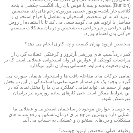
(Bunion)،میخچه و پینه پا،قوس پای زیاد،انگشت چکشی یا پنجه
کلاغی،خار پاشنه،تومور عصبی مورتون،زخم های پای متخصص
ارتوپد که به آن متخصص استخوان و مفاصل یا جراح استخوان و
مفاصل یا ارتوپد هم می گویند سعی می کند تا با استفاده از روش
های جراحی و غیرجراحی به تشخیص و درمان مشکلات سیستم
حرکتی بدن اهتمام ورزد.
متخصص ارتوپد تهران کیست و چه کاری انجام می دهد؟
کمر درد،آسیب های ورزشی،آرتروز و گرفتگی عضلات گردن از
مراجعات کوچکی از عوارض فراوان استخوانی-عضلانی است که بر
روی وضعیت و شرایط جسمانی بیماران تاثیر میگذارد.
تمامی حرکات ما با مداخله بافت ها و استخوان هایمان صورت می
گیرد و وجود یک عارضه،ناراحتی،سفتی یا شکنندگی در این دو بخش
مهم از جسم می تواند تمامی عملکرد بدن ما را مختل نماید که در
این شرایط ممکن است حتی کارهای ساده روزمره نیز برایمان
غیرممکن شود.
به خوبی با عوارض موجود در ساختمان استخوانی و عضلانی ما
آشنایی دارد و بهترین مرجع برای درمان،تسکین و رفع نشانه های
مشکلات و دردهای استخوان و عضلانی به حساب می آید.
وظیفه اصلی متخصص ارتوپد چیست؟