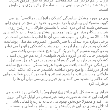
بزرگ را هم درگیر می کند.مفاصل گرفتار به طور مزمن تخریب
خواهد شد و تشخیص بالینی و با استفاده از رادیولوژی و آزمایش
است.
وی در مورد مشکل ساییدگی کشکک زانو(کندرومالاسی) نیز می
گوید: معمولا این بیماری با درد مزمن با حدود ناواضح در جلوی زانو
مشخص شده که این درد اغلب با نشستن طولانی،راه رفتن روی
شیب یا پلکان بدتر می شود؛ همچنین بیشترین شیوع را در خانم های
15 تا 35 سال دارد و آسیب شناسی آن ها اغلب نامشخص است.در
برخی موارد،نرم شدگی یا فیبریلاسیون غضروف مفاصلی پوشاننده
کشکک وجود دارد.بیماران دچار درد پشت کشککی زانو را می توان
به دو گروه تقسیم کرد؛ در یک گروه هیچ علت مهمی یافت نمی
شود،در حالی که در گروه دیگری شواهدی از به هم خوردن امتداد
کشکک وجود دارد.در این گروه اخیر،وجود برخی عوامل،مسئول
دررفتگی عودکننده یافت می شود؛ هرچند ممکن است هیچ سابقه
ای از دررفتگی واضح وجود نداشته باشد.در حالی که علائم اغلب
طولانی مدت هستند،اما شدید نیستند و با محدود کردن فعالیت هایی
که علائم را تشدید می کنند و نیز فیزیوتراپی،می توان آن ها را
برطرف کرد.
فراهینی به مشکل پای پرانتزی(ژنوواروم) یا پاکمانی پرداخته و می
افزاید: این حالت به صورت رشد غیرطبیعی در اوایل کودکی بروز
می کند و معمولا خودبخود بهبود می یابد.به ندرت پاکمانی ناشی از
اختلال رشدی در اپی فیز(استخوان بین سطح مفاصلی و صفحه