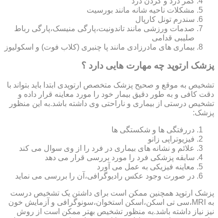
کمر درد و گردن درد
مشکلات ناحیه شانه مانند بورسیت
سندرم تونل کارپال
صدمات ورزشی مانند تاندونیت،پارگی منیسک،پارگی رباط
صلیبی قدامی
بیماری های مادرزادی مانند پا چنبری (کلاب فوت) و اسکولیوز
پزشک ارتوپد چه مهارت هایی دارد ؟
تشخیص به موقع و صحیح پزشک متخصص ارتوپدی ابتدا باید بتواند با
دقت کافی و به طور دقیق بیمار خود را مورد معاینه قرار داده و
تشخیص درستی از بیماری و ناراحتی وی داشته باشد.به این منظور
پزشک:
دررفتگی ها و شکستگی ها
فیزیوتراپی زانو
علائم و نشانه های بیماری در فرد را از وی سوال می کند
سابقه پزشکی فرد را مورد بررسی قرار می دهد
معاینه فیزیکی به عمل می آورد
در صورت وجود عکس رادیوگرافی،آن را بررسی می‎ نماید
پزشک ارتوپد همچنین ممکن است برای داشتن یک تشخیص درست
به MRI،سی تی اسکن،اسکن استخوان،سونوگرافی و آزمایش خون
نیز نیاز داشته باشد.به منظور تشخیص بهتر ممکن است از روش