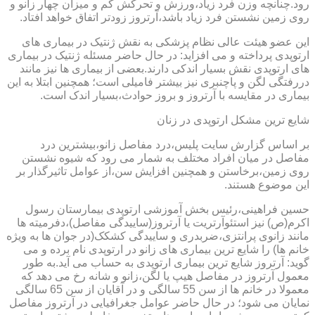
رود.چنانچه وزن فرد زیاد،ورزش و تحرکش کم و میزان چهار زانو و
روی زمین نشستن فرد زیاد باشد،آرتروز زودتر اتفاق خواهد افتاد.
این عضو هیئت عالی نظام پزشکی به نقش ژنتیک در بیماری های
ارتوپدی پرداخته و می افزاید: در حال حاضر مسئله ژنتیک در بیماری
های ارتوپدی نقش بسیار اندکی دارند.بعضی از بیماری ها نیز مانند
دررفتگی لگن و پاچنبری نیز بیشتر فامیلی است؛ همچنین ابتلا به این
بیماری در مقایسه با آرتروز و بروز حوادث،بسیار اندک است.
شایع ترین مشکل ارتوپدی در زنان
بر اساس گزارش سایت پلیس،درد مفاصل زانو،بیشترین درد
مفاصل در میان افراد مختلف به شمار می رود که شیوه نشستن
روی زمین،برخاستن و همچنین افزایش سن،از عوامل تاثیرگذار بر
این موضوع هستند.
حسین فراهینی،رئیس بخش آموزشی ارتوپدی بیمارستان رسول
اکرم(ص) نیز استئوآرتریت یا آرتروز(ساییدگی مفاصل)،دفرمیته ها
مانند زانوی پرانتزی،ضربدری و ساییدگی کشکک(در جوان ها به ویژه
خانم ها) را شایع ترین بیماری های زانو در ارتوپدی نام برده و می
گوید: آرتروز شایع ترین بیماری ارتوپدی به حساب می آید.به طور
معمول آرتروز در مفاصل هیپ یا لگن،زانو و شانه رخ می دهد که
معمولا در خانم ها از سن 55 سالگی و در آقایان از سن 65 سالگی
نمایان می شود؛ در حال حاضر عوامل جغرافیایی در آرتروز مفاصل