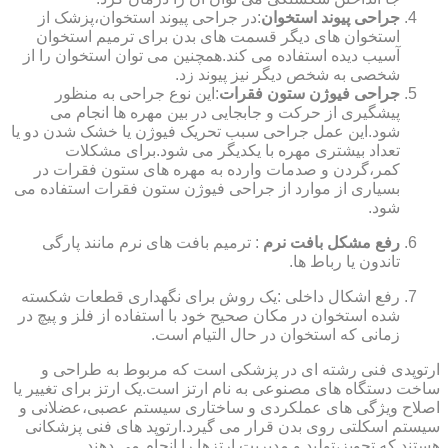
جراحی پیوند استخوان
:در جراحی پیوند استخوان،پزشک از
استخوان های دیگر قسمت های بدن برای ترمیم استخوان
آسیب دیده استفاده می کند.همچنین می توان استخوان را از
شخصی به شخص دیگر نیز پیوند زد.
جراحی فیوژن ستون فقرات
:این نوع جراحی به منظور
پیشگیری از حرکت و جابجایی در بین مهره ها انجام می
شود.این عمل جراحی سبب تحریک فیوژن یا خشک شدن دو یا
تعداد بیشتری مهره با یکدیگر می شود.برای مشکلات
کمر،گردن و صدمات وارده به مهره های ستون فقرات در
بسیاری از موارد از جراحی فیوژن ستون فقرات استفاده می
شود.
رفع مشکل بافت نرم
: ترمیم بافت های نرم مانند پارگی
تاندون یا رباط ها.
رفع اشکال داخلی :یک روش برای نگهداری قطعات شکسته
شده استخوان در مکان صحیح خود با استفاده از فلز و پیچ در
زمانی که استخوان در حال التیام است.
ارتوپدی فنی رشته ای در پزشکی است که مربوط به طراحی و
ساخت دستگاه های مصنوعی به نام ارتز است.یک ارتز برای تغییر یا
اصلاح ویژگی های عملکردی و ساختاری سیستم عصبی،عضلانی و
سیستم اسکلتی روی بدن قرار می گیرد.ارتوپد های فنی پزشکانی
هستند که تجویز،تولید و مدیریت ارتزها را انجام می دهند.