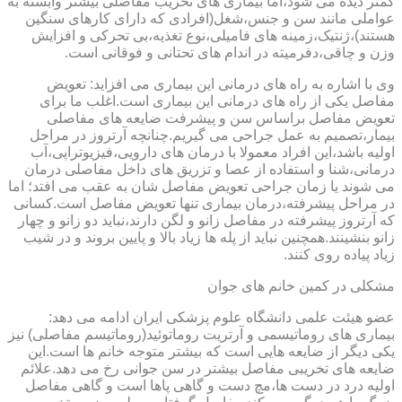
کمتر دیده می شود،اما بیماری های تخریب مفاصلی بیشتر وابسته به
عواملی مانند سن و جنس،شغل(افرادی که دارای کارهای سنگین
هستند)،ژنتیک،زمینه های فامیلی،نوع تغذیه،بی تحرکی و افزایش
وزن و چاقی،دفرمیته در اندام های تحتانی و فوقانی است.
وی با اشاره به راه های درمانی این بیماری می افزاید: تعویض
مفاصل یکی از راه های درمانی این بیماری است.اغلب ما برای
تعویض مفاصل براساس سن و پیشرفت ضایعه های مفاصلی
بیمار،تصمیم به عمل جراحی می گیریم.چنانچه آرتروز در مراحل
اولیه باشد،این افراد معمولا با درمان های دارویی،فیزیوتراپی،آب
درمانی،شنا و استفاده از عصا و تزریق های داخل مفاصلی درمان
می شوند یا زمان جراحی تعویض مفاصل شان به عقب می افتد؛ اما
در مراحل پیشرفته،درمان بیماری تنها تعویض مفاصل است.کسانی
که آرتروز پیشرفته در مفاصل زانو و لگن دارند،نباید دو زانو و چهار
زانو بنشینند.همچنین نباید از پله ها زیاد بالا و پایین بروند و در شیب
زیاد پیاده روی کنند.
مشکلی در کمین خانم های جوان
عضو هیئت علمی دانشگاه علوم پزشکی ایران ادامه می دهد:
بیماری های روماتیسمی و آرتریت روماتوئید(روماتیسم مفاصلی) نیز
یکی دیگر از ضایعه هایی است که بیشتر متوجه خانم ها است.این
ضایعه های تخریبی مفاصل بیشتر در سن جوانی رخ می دهد.علائم
اولیه درد در دست ها،مچ دست و گاهی پاها است و گاهی مفاصل