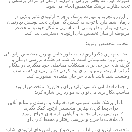
صورت گیرد که بخش بزرگی از فرایند درمان در مراکز پزشکی و
تحت نظارت پزشک متخصص انجام می شود.
از این رو تجربه و مهارت پزشک و جراح ارتوپدی،تاثیر بالایی در
درمان شما دارد.با توجه به گستردگی موارد تحت پوشش دپارتمان
ارتوپدی،بیمار ابتدا بایستی با شناسایی مشکل خود،به متخصص
مربوطه از میان تخصص های ارتوپدی دسترسی پیدا کند.
انتخاب متخصص ارتوپد:
انتخاب بهترین دکتر ارتوپد یا به طور خاص بهترین متخصص زانو یکی
از مهم ترین تصمیماتی است که شما در هنگام بررسی درمان و
گزینه های جراحی برای مشکلات مفاصلی خود میگیرید.در هنگام
گرفتن این تصمیم،باید برای پیدا کردن دکتر ارتوپدی که مناسب
وضعیت شما باشد باید با جراحان متعددی مشورت کنید.
از جمله اقداماتی که می توانید برای یافتن یک متخصص ارتوپد
مناسب،بکار برید می توان به موارد زیر اشاره کرد:
از پزشک طب عمومی خود،خانواده و دوستان و منابع آنلاین
برای پیدا کردن بهترین متخصص ارتوپد کمک بگیرید.
بررسی میزان تجربه و گواهی نامه های جراح ارتوپد.
ملاقات با جراح و بررسی رفتار و محیط کاری او
متخصص ارتوپدی در ادامه به موضوع اورژانس های ارتوپدی اشاره