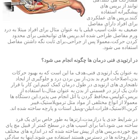
توانند از بریس های
پیشگیرانه استفاده
کنند.بریس های عملکردی
برای افراد دارای مفاصل
ضعیف به علت آسیب قبلی یا به عنوان مثال برای افراد مبتلا به درد
ورم مفاصل طراحی شده اند.بریس های توانبخشی برای محدود
کردن حرکت،معمولا پس از جراحی،برای ثابت نگه داشتن مفاصل
استفاده می شود.
در ارتوپدی فنی درمان ها چگونه انجام می شود؟
به عنوان یک ارتوپدی فنی،هدف ما این است که به بهبود حرکات
بدن،اصلاحات فرم بد بدن،از بین بردن درد و جلوگیری از ایجاد
ناهنجاری های ارتوپدی در طول درمان کمک کنیم.این کار با قرار
دادن یک ارتز در قسمتی از بدن به عنوان مثال،با استفاده از
بریس،کولیس،محافظ گردن یا آتل انجام می پذیرد.این دستگاه ها
معمولا از انواع مختلفی از مواد مثل ترموپلاستیک،فیبر
کربن،الاستیک،فلزات،اتیلن-وینیل استات و پارچه ساخته شده اند.
در شرایط جدی یا درازمدت،ارتزها به طور خاص برای یک فرد
ساخته می شود،اما برای آسیب های در سطح کمتر از قبیل مچ پای
پیچ خورده،بریس های از پیش ساخته شده که در اندازه های مختلف
در داروخانه ها در دسترس هستند استفاده می شوند.اینها به سادگی