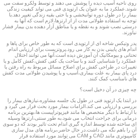
روی ناحیه آسیب دیده را پوشش می دهند و توسط ولکرو سفت می
شوند.عملکرد ما به عنوان یک ارتوپدی فنی می تواند کیفیت زندگی
بیمار را در طول دوره توانبخشی و یا حتی بقیه زندگی تغییر دهد.با
توجه به استفاده طولانی مدت از از ارتزها،لازم است که آنها به
درستی نصب شوند و به نقطه و یا مناطق آزار دهنده بدن بیمار فشار
نیاورند.
پدر وتیکس شاخه ای از ارتوپدی است که به طور خاص برای پاها و
اندام های پایینی بدن به کار می رود.پروتزیست برای ارزیابی اندام
تحتانی و بیومکانیک آن آموزش دیده است.آنها می توانند اختلال
عملکرد را شناسایی کنند و با ساخت یک کفی کفش،کفش کامل و یا
تغییرات در طراحی کفش برای اصلاح مسائل مربوط به راه رفتن یا
درد پای بیمار به علت بیماری،آسیب و یا پوشیدن طولانی مدت کفش
های نامناسب کمک کنند.
چه چیزی در آن دخیل است؟
در ابتدا یک ارتوپد فنی در طول یک جلسه مشاوره،نیازهای بیمار را
بررسی و ارزیابی می کند.الزامات بیمار مورد بحث قرار می گیرد و
با ارتباط با دیگر متخصص ها مانند فیزیوتراپیست ها،بهترین برنامه
درمانی برای جراحت انتخاب می شود.به طور سنتی،ارتزها وسیله
ای ساخته شده توسط اندازه گیری اندام تحت تاثیر بودند که دو سوی
آن را باهم نگه می داشت.در حال حاضر،برنامه های مدل سازی
کامپیوتری مانند CAD و CAM می توانند مورد استفاده قرار