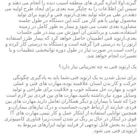
گیرند،اولا اندازه گیری های منطقه آسیب دیده را انجام می دهند و
سپس این اطلاعات را به چاپگر سه بعدی برای ایجاد طرح اولیه می
دهند.در طی مرحله تولید بعدی،ارتوپد فنی و ارتوپد برای تولید
محصول نهایی با هم کار می کنند.این دستگاه در طول جلسه
مشاوره بعدی نصب می شود و بیمار به طور کامل در زمینه
استفاده،نصب و برداشتن آن آموزش می بیند.در طی جلسات
بعدی،ارتوپد فنی اطمینان حاصل خواهد کرد که بیمار طرز استفاده
ارتوز را به درستی فرا گرفته است و دستگاه به درستی کار کرده و
راحت است.در صورت نیاز در طول دوره توانبخشی تنظیمات و یا
تعمیرات انجام خواهد شد.
یک ارتوپد فنی به چه تجربیاتی نیاز دارد؟
برای تبدیل شدن به یک ارتوپد فنی،شما باید به یادگیری چگونگی
حرکت و کار بدن انسان علاقمند بوده،مهارت های فنی و عملی
خوب و مهارت حل مسئله خوب و خلاقیت برای طراحی و تولید
وسایل مورد نیاز،داشته باشید.مهارت های بین فردی نیز لازم است
چرا که شما با بیماران و دیگر همکاران تعامل دارید.مهارت های بین
فردی عبارتند از ارتباط خوب،حساسیت و درک نیازهای بیماران،و
همچنین توانایی استفاده از ابتکار عمل و کار تیمی.مهارت های IT
قوی در اینکار در حال پر رنگ تر شدن است،زیرا فناوری کامپیوتری
تبدیل به بخش قابل توجهی از فرایند تولید ابزارهای مربوط به
ارتوپدی فنی می شود.