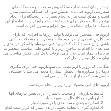
چه در زمان استفاده از دستگاه پیش ساخته و چه دستگاه های
سفارشی ارتوپد فنی باید مطمئن شود که دستگاه مناسب بیمار
است و ممکن است نیاز به انجام تغییراتی در دستگاه برای ایجاد
بهترین حالت ممکن برای فرد داشته باشد.رایج ترین استفاده از این
دستگاه ها برای مشکلات پا،مچ پا،زانو و ستون فقرات است.
ارتوپد فنی همچنین می تواند با تولید ارتزها به افرادی که دارای
مشکل در عضوی از بدن خود مانند مشکل پا و مشکلات حرکتی
ناشی از آن هستند کمک کند.ارتوپد فنی می تواند با اسکن دو بعدی و
سه بعدی پا اقدام به ساختن ارتز و یا کفش طبی مناسب منحصر به
فرد برای بیمار نماید.حتی گاهی اوقات با یک کفی کفش مناسب می
توان مشکل بیمار را حل کرد.
هنگامی که پروتز یا ارتز نصب می شود،ارتوپد فنی برای پیگیری
درمان و مشاوره های تکمیلی بیمار را مجددا می بیند تا اطمینان
حاصل شود که بیمار از دستگاه راضی است.
ارتوپد های فنی معمولا موارد زیر را انجام می دهند:
معاینه،ارزیابی و صحبت با بیماران برای تعیین نیازهای آنها
ارزیابی بیومکانیکال در صورت نیاز
اسکن دو بعدی و سه بعدی پا در صورت نیاز
اندازه گیری یا معاینه بخشی از بدن بیمار که قرار است اندام