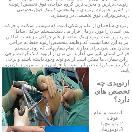
ارتوپدی.برترین ‏و ‏مجرب ‏ترین ‏گروه ‏جراحان ‏فوق ‏تخصص ‏ارتوپدی
‏در ‏کشور.تجهیزات ارتوپدی و توانبخشی.کلینیک فوق تخصصی
درد.فیزیوتراپی فوق تخصصی در وصفنارد,
ارتوپدی شاخه ای از علم پزشکی است که سیستم اسکلت و حرکت
بدن انسان را مورد درمان قرار می دهد.سیستم حرکتی شامل
موارد زیر است.ارتوپدی یک شاخه از علم جراحی نیز هست اما این
امر به این معنا نیست که وظیفه متخصص ارتوپد فقط به جراحی
محدود می شود.برای مداوای تمام بیماریهایی که روی سیستم
حرکتی انسان تاثیر می گذارند می توان از ارتوپد کمک گرفت.برخی
از این بیماری ها ممکن است از بدو تولد وجود داشته باشند و برخی
دیگر نیز ممکن است بر اثر آسیب یا افزایش سن به مرور زمان بروز
یابند.
ارتوپدی چه
تخصص های
دارد؟
دست و اندام
فوقانی
پا و مچ پا
تومورهای