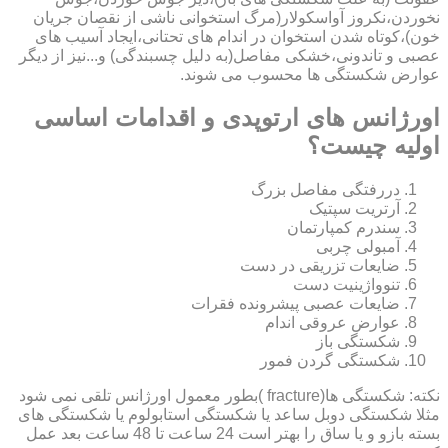
نخوردن،نکروز آواسکولار(مرگ استخوانی ناشی از نقصان جریان
خون)،کوتاه شدن استخوان در اندام های تحتانی،ایجاد آسیب های
عصبی و تاندونی،خشکی مفاصل(به دلیل چسبندگی) و...نیز از دیگر
عوارض شکستگی ها محسوب می شوند.
اورژانس های ارتوپدی و اقدامات اساسی
اولیه چیست؟
دررفتگی مفاصل بزرگ
آرتریت سپتیک
سندرم کمپارتمان
آمبولی چربی
ضایعات تزریقی در دست
تنوواژینیت دست
ضایعات عصبی پیشرونده فقرات
عوارض عروقی اندام
شکستگی باز
شکستگی گردن فمور
نکته: شکستگی ها(fracture )بطور معمول اورژانس تلقی نمی شود
مثلا شکستگی دوبل ساعد یا شکستگی استابولوم یا شکستگی های
بسته بازو و یا ساق را بهتر است 24 ساعت تا 48 ساعت بعد عمل