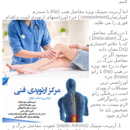
کنیم.
اما آرتریت سپتیک ویژه مفاصل هیپ (hip) یا سندرم
کمپارتمان(compartment ) جزء اورژانسهای ارتوپدی است و اقدام
فوری را می طلبد.
1-دررفتگی مفاصل
بزرگ (Dislocation )
که با علائم اختصاری
((Dx نشان داده
میشود اگر در
مفاصل بزرگ در
حوادث رخ دهد ویژه
در هیپ (hip) یا زانو
(Knee) جزء
اورژانسی ترین
مشکلات ارتوپدی
است دررفتگی زانو
حتی رادیوگرافی
لازم نیست به محض
تشخیص باید جا
اندازی شود.
آرتریت سپتیک (septic Arthritis):عفونت مفاصل بزرگ و