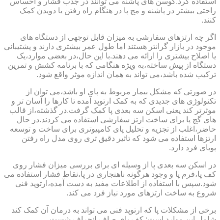
استفاده کرد.کوسن های پاشنه می توانند در جذب فشار و احساس
راحتی بیشتر در پاشنه و مچ پا در هنگام راه رفتن یا دویدن کمک
کنند.
اگر چه ارتزهای سفارشی به میزان قابل توجهی از دستگاه های
موجود در بازار گرانتر هستند اما طول عمر بیشتری دارند و پشتیبانی
یا اصلاح بیشتری را ارائه می دهند.با این حال،در بعضی موارد،یک
دستگاه از پیش ساخته،به ویژه هنگامی که با برنامه کشش و تمرین
ترکیب شده باشد،می تواند به همان اندازه موثر واقع شود.
در صورتی که مشکل بیمار مربوط به پای او باشد،می توان از
تکنولوژی های جدیدی که به کمک ارتوپد آمده تا کارها را آسان تر و
موثرتر کند یعنی اسکن سه بعدی پا کمک گرفت.در گذشته،از قالب
های گچ پا برای ساخت ارتز سفارشی استفاده می کردند.در حال
حاضر،اغلب از تجزیه و تحلیل پای کامپیوتری برای ساخت و توسعه
ارتزها استفاده می شود که تاثیر دقیق تری روی مدل راه رفتن
پویای فرد دارد.
در اسکن سه بعدی پا از وسیله ای برای بررسی میزان فشار روی
کف پا،فرم پا و وجود هرگونه ناهنجاری در پا،نقاط فشار استفاده می
شود.سپس با استفاده از اطلاعات مفید به دست آمده،ارتوپد فنی
شروع به ساخت ارتزهای مورد نیاز فرد می کند.
برخی از مشکلات پا که ارتوپد فنی می تواند به درمان آن کمک کند
شامل این موارد است: کف پای صاف،انحراف شست