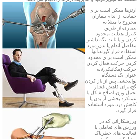
ارتزها ممکن است برای
حمایت از اندام بیماران
مجروح یا مبتلا به
بیماری،از طریق
کنترل،هدایت،محدود
کردن و یا ثابت نگه داشتن
مفاصل،اندام یا بدن مورد
استفاده قرار گیرند.آنها
ممکن است برای محدود
کردن حرکت،فعال کردن
حرکت (مکانیکی)،به
عنوان یک دستگاه
توانبخشی پس از باز کردن
گچ،برای کاهش فشار
تحمل وزن،اصلاح شکل یا
عملکرد بخشی از بدن یا
کاهش درد،مورد استفاده
قرار گیرد.
ورزشکارانی که در
ورزش های تعاملی یا
فعالیت های خطرناک
مشارکت می کنند،می