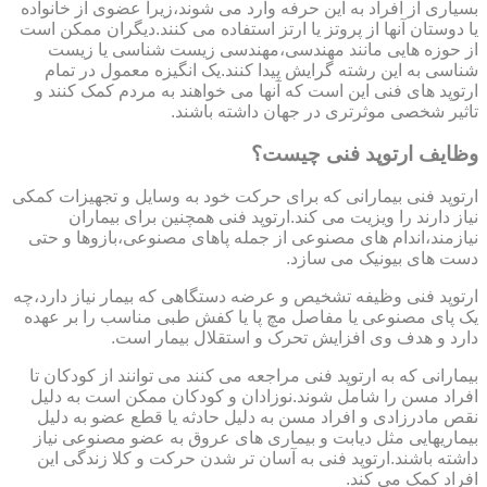
بسیاری از افراد به این حرفه وارد می شوند،زیرا عضوی از خانواده
یا دوستان آنها از پروتز یا ارتز استفاده می کنند.دیگران ممکن است
از حوزه هایی مانند مهندسی،مهندسی زیست شناسی یا زیست
شناسی به این رشته گرایش پیدا کنند.یک انگیزه معمول در تمام
ارتوپد های فنی این است که آنها می خواهند به مردم کمک کنند و
تاثیر شخصی موثرتری در جهان داشته باشند.
وظایف ارتوپد فنی چیست؟
ارتوپد فنی بیمارانی که برای حرکت خود به وسایل و تجهیزات کمکی
نیاز دارند را ویزیت می کند.ارتوپد فنی همچنین برای بیماران
نیازمند،اندام های مصنوعی از جمله پاهای مصنوعی،بازوها و حتی
دست های بیونیک می سازد.
ارتوپد فنی وظیفه تشخیص و عرضه دستگاهی که بیمار نیاز دارد،چه
یک پای مصنوعی یا مفاصل مچ پا یا کفش طبی مناسب را بر عهده
دارد و هدف وی افزایش تحرک و استقلال بیمار است.
بیمارانی که به ارتوپد فنی مراجعه می کنند می توانند از کودکان تا
افراد مسن را شامل شوند.نوزادان و کودکان ممکن است به دلیل
نقص مادرزادی و افراد مسن به دلیل حادثه یا قطع عضو به دلیل
بیماریهایی مثل دیابت و بیماری های عروق به عضو مصنوعی نیاز
داشته باشند.ارتوپد فنی به آسان تر شدن حرکت و کلا زندگی این
افراد کمک می کند.