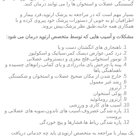
گسستگی عضلات و استخوان ها را می توانند درمان کنند.
بسیار مهم است که در مراجعه به پزشک ارتوپد،فرد بیمار و
اطرافیان او به خوبی از دستورات پزشک خود پیروی کرده و با
همکاری همه جانبه،طبق نظر پزشک،پیش بروند.
مشکلات و آسیب هایی که توسط متخصص ارتوپد درمان می شود:
ناهنجاری های انگشتان دست و پا
درد کمر،عوارض دیسک کمر،سیاتیک و اسکولیوز
تومور استخوانی،فلج مغزی و دیستروفی عضلانی
پینه پا،چرخش پای مادرزادی و پای کمانی،زانوهای چسبیده و
ناهماهنگی پاها
خارج شدن از مکان صحیح عضلات و استخوان و شکستگی
رشد غیر معمول
آرتروز
پوکی استخوان
آرتروز روماتوئید
آسیب های کاری و ورزشی
پاره شدگی غضروف،آسیب های تاندون،سویه های عضلانی و
بروست
پاره شدگی رباط ها،فشارها و پیچ خوردگی
یک بیمار با مراجعه به متخصص ارتوپدی باید چه خدماتی دریافت