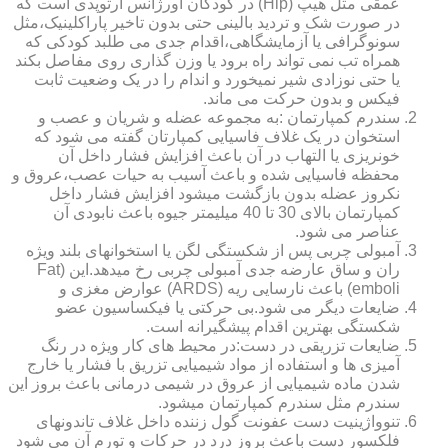
عمقی مثل هیپ (Hip) در کودکان اورژانس ارتوپدی است که
در صورت شک و تردید بالینی حتی بدون تاخیر پاراکلینیک،مثل
سونوگرافی یا آزمایشگاهی،اقدام جدی می طلبد کودکی که
همراه تب نمی تواند راه برود یا وزن گذاری روی مفاصل بکند
یا حتی نوزادی شیر نمیخورد و اندام را در یک وضعیت ثابت
فیکس و بدون حرکت می ماند.
سندرم کمپارتمان :به مجموعه عضله و شریان و عصب و
استخوان در یک غلاف فاسیایی کمپارتان گفته می شود که
خونریزی یا التهاب در آن باعث افزایش فشار داخل آن
محفظه فاسیایی شده و باعث آسیب به حیات عصب،عروق و
نکروز عضله بدون بازگشت میشود افزایش فشار داخل
کمپارتمان بالای 30 تا 40 میلیمتر جیوه باعث نابودی آن
عناصر می شود.
آمبولی چربی پس از شکستگی لگن یا استخوانهای بلند ویژه
ران و ساق عارضه جدی آمبولی چربی رخ میدهد.این (Fat
emboli) باعث نارسایی ریه (ARDS) عوارض مغزی و
ضایعات دیگر می شود.بی حرکتی یا فیکساسیون عضو
شکستگی بهترین اقدام پیشگیرانه است.
ضایعات تزریقی در دست:در محیط های کار ویژه در رنگ
آمیزی ها و استفاده از مواد شیمیایی تزریق با فشار یا خارج
شدن ماده شیمیایی از عروق در شیمی درمانی باعث بروز این
سندرم مثل سندرم کمپارتمان میشود.
تنوواژینیت دست عفونت گول زننده داخل غلاف تاندونهای
فلکسور دست باعث بروز درد در حرکات و تورم آن می شود