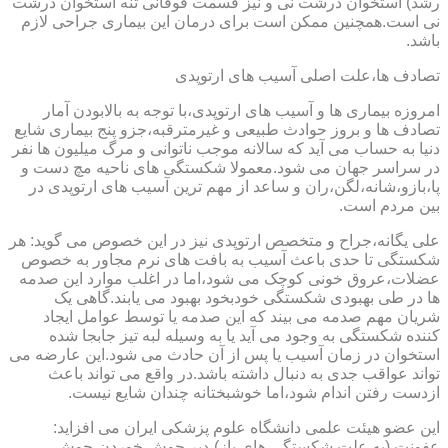
رشد) استخوان درشت نی و نیز قسمت فوقانی تنه استخوان درشت
نی است.همچنین ممکن است برای درمان این بیماری جراحی لازم
باشد.
تصادف ها،علت اصلی آسیب های ارتوپدی
امروزه بیماری ها و آسیب های ارتوپدی،با توجه به بالابودن آمار
تصادف ها و بروز حوادث طبیعی و غیرمترقبه،جزو پنج بیماری شایع
دنیا به حساب می آید که سالانه موجب ناتوانی و مرگ میلیون ها نفر
در سراسر جهان می شود.معمولا شکستگی های ناحیه مچ دست و
پا،بازو،شانه،لگن،ران و ساعد از مهم ترین آسیب های ارتوپدی در
بین مردم است.
علی یگانه،جراح و متخصص ارتوپدی نیز در این خصوص می گوید: هر
شکستگی تا حدی باعث آسیب به بافت های نرم مجاور به خصوص
عضلات،عروق خونی کوچک می شود،اما در اغلب موارد این صدمه
ها در طی بهبودی شکستگی خودبخود بهبود می یابند.گاهی یک
شریان مهم صدمه می بیند که این صدمه یا توسط عوامل ایجاد
کننده شکستگی به وجود می آید یا به وسیله لبه تیز جابجا شده
استخوان در زمان آسیب یا پس از آن حادث می شود.این عارضه می
تواند عواقب جدی به دنبال داشته باشد.در واقع می تواند باعث
ازدست رفتن اندام شود،اما خوشبختانه چندان شایع نیست.
این عضو هیئت علمی دانشگاه علوم پزشکی ایران می افزاید:
عفونت (به علت شکستگی های باز)،دیر جوش خوردن،جوش