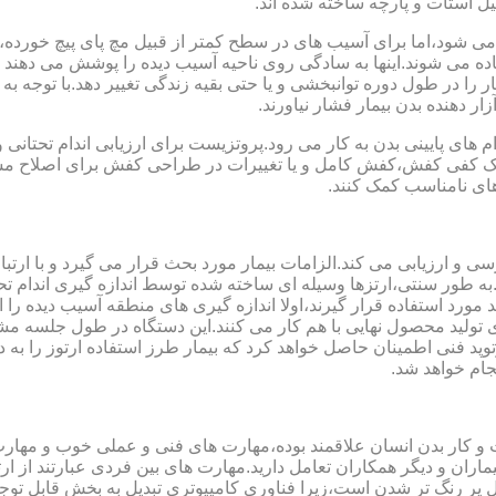
یل استات و پارچه ساخته شده اند.
می شود،اما برای آسیب های در سطح کمتر از قبیل مچ پای پیچ خورده
فاده می شوند.اینها به سادگی روی ناحیه آسیب دیده را پوشش می ده
 را در طول دوره توانبخشی و یا حتی بقیه زندگی تغییر دهد.با توجه به 
ر دهنده بدن بیمار فشار نیاورند.
 های پایینی بدن به کار می رود.پروتزیست برای ارزیابی اندام تحتانی 
ت یک کفی کفش،کفش کامل و یا تغییرات در طراحی کفش برای اصلاح مسا
ای نامناسب کمک کنند.
سی و ارزیابی می کند.الزامات بیمار مورد بحث قرار می گیرد و با ارتب
به طور سنتی،ارتزها وسیله ای ساخته شده توسط اندازه گیری اندام تح
 های مدل سازی کامپیوتری مانند CAD و CAM می توانند مورد استفاده قرار گیرند،اولا اندازه گیری
ای تولید محصول نهایی با هم کار می کنند.این دستگاه در طول جلسه م
د فنی اطمینان حاصل خواهد کرد که بیمار طرز استفاده ارتوز را به 
جام خواهد شد.
کت و کار بدن انسان علاقمند بوده،مهارت های فنی و عملی خوب و مها
یماران و دیگر همکاران تعامل دارید.مهارت های بین فردی عبارتند از 