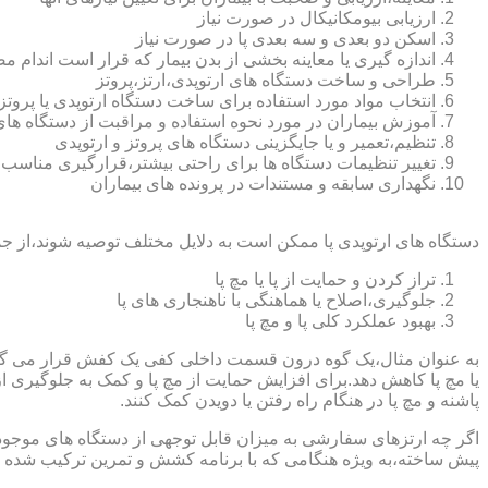
ارزیابی بیومکانیکال در صورت نیاز
اسکن دو بعدی و سه بعدی پا در صورت نیاز
اندازه گیری یا معاینه بخشی از بدن بیمار که قرار است اندام
طراحی و ساخت دستگاه های ارتوپدی،ارتز،پروتز
انتخاب مواد مورد استفاده برای ساخت دستگاه ارتوپدی یا پروتز
آموزش بیماران در مورد نحوه استفاده و مراقبت از دستگاه ها
تنظیم،تعمیر و یا جایگزینی دستگاه های پروتز و ارتوپدی
تغییر تنظیمات دستگاه ها برای راحتی بیشتر،قرارگیری مناسب
نگهداری سابقه و مستندات در پرونده های بیماران
دستگاه های ارتوپدی پا ممکن است به دلایل مختلف توصیه شوند،از جم
تراز کردن و حمایت از پا یا مچ پا
جلوگیری،اصلاح یا هماهنگی با ناهنجاری های پا
بهبود عملکرد کلی پا و مچ پا
به عنوان مثال،یک گوه درون قسمت داخلی کفی یک کفش قرار می گیرد تا
یا مچ پا کاهش دهد.برای افزایش حمایت از مچ پا و کمک به جلوگیری 
پاشنه و مچ پا در هنگام راه رفتن یا دویدن کمک کنند.
اگر چه ارتزهای سفارشی به میزان قابل توجهی از دستگاه های موجود در
پیش ساخته،به ویژه هنگامی که با برنامه کشش و تمرین ترکیب شده باش