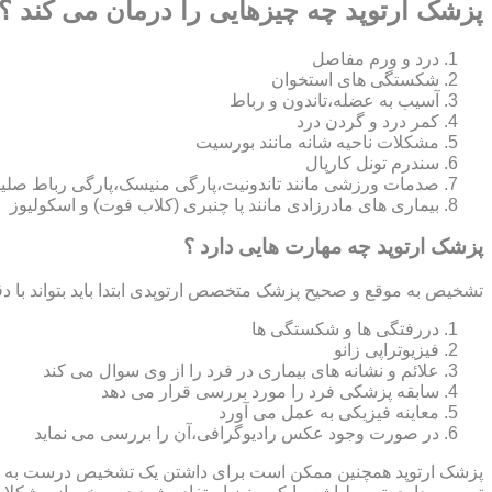
پزشک ارتوپد چه چیزهایی را درمان می کند ؟
درد و ورم مفاصل
شکستگی های استخوان
آسیب به عضله،تاندون و رباط
کمر درد و گردن درد
مشکلات ناحیه شانه مانند بورسیت
سندرم تونل کارپال
صدمات ورزشی مانند تاندونیت،پارگی منیسک،پارگی رباط صلی
بیماری های مادرزادی مانند پا چنبری (کلاب فوت) و اسکولیوز
پزشک ارتوپد چه مهارت هایی دارد ؟
تشخیص به موقع و صحیح پزشک متخصص ارتوپدی ابتدا باید بتواند با دق
دررفتگی ها و شکستگی ها
فیزیوتراپی زانو
علائم و نشانه های بیماری در فرد را از وی سوال می کند
سابقه پزشکی فرد را مورد بررسی قرار می دهد
معاینه فیزیکی به عمل می آورد
در صورت وجود عکس رادیوگرافی،آن را بررسی می‎ نماید