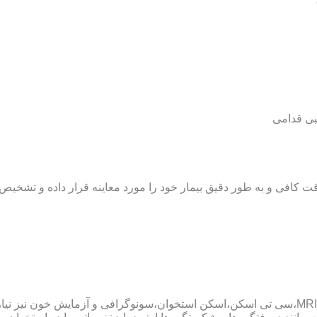
بی قدامی
ت کافی و به طور دقیق بیمار خود را مورد معاینه قرار داده و تشخیص
پزشک ارتوپد همچنین ممکن است برای داشتن یک تشخیص درست به MRI،سی تی اسکن،اسکن استخوان،سو