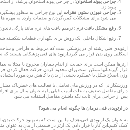
جراحی پیوند استخوان
:در جراحی پیوند استخوان،پزشک از استخ
پیوند زد.
جراحی فیوژن ستون فقرات
:این نوع جراحی به منظور پیشگیری
می شود.برای مشکلات کمر،گردن و صدمات وارده به مهره های
رفع مشکل بافت نرم
: ترمیم بافت های نرم مانند پارگی تاندون 
رفع اشکال داخلی :یک روش برای نگهداری قطعات شکسته شده است
ارتوپدی فنی رشته ای در پزشکی است که مربوط به طراحی و ساخت د
اسکلتی روی بدن قرار می گیرد.ارتوپد های فنی پزشکانی هستند که تجوی
ارتزها ممکن است برای حمایت از اندام بیماران مجروح یا مبتلا به بی
قرار گیرند.آنها ممکن است برای محدود کردن حرکت،فعال کردن حرک
وزن،اصلاح شکل یا عملکرد بخشی از بدن یا کاهش درد،مورد استفاده ق
ورزشکارانی که در ورزش های تعاملی یا فعالیت های خطرناک مشارکت 
دارای مفاصل ضعیف به علت آسیب قبلی یا به عنوان مثال برای افرا
پس از جراحی،برای ثابت نگه داشتن مفاصل استفاده می شود.
در ارتوپدی فنی درمان ها چگونه انجام می شود؟
به عنوان یک ارتوپدی فنی،هدف ما این است که به بهبود حرکات بدن،اص
کمک کنیم.این کار با قرار دادن یک ارتز در قسمتی از بدن به عنوان مثا