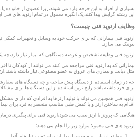
بسیاری از افراد به این حرفه وارد می شوند،زیرا عضوی از خانواده ی
این رشته گرایش پیدا کنند.یک انگیزه معمول در تمام ارتوپد های فنی 
وظایف ارتوپد فنی چیست؟
ارتوپد فنی بیمارانی که برای حرکت خود به وسایل و تجهیزات کمکی نی
بیونیک می سازد.
ارتوپد فنی وظیفه تشخیص و عرضه دستگاهی که بیمار نیاز دارد،چه ی
بیمارانی که به ارتوپد فنی مراجعه می کنند می توانند از کودکان تا 
مثل دیابت و بیماری های عروق به عضو مصنوعی نیاز داشته باشند.ارت
چه در زمان استفاده از دستگاه پیش ساخته و چه دستگاه های سفارشی 
برای فرد داشته باشد.رایج ترین استفاده از این دستگاه ها برای مشکل
ارتوپد فنی همچنین می تواند با تولید ارتزها به افرادی که دارای مش
اقدام به ساختن ارتز و یا کفش طبی مناسب منحصر به فرد برای بیما
هنگامی که پروتز یا ارتز نصب می شود،ارتوپد فنی برای پیگیری درمان
ارتوپد های فنی معمولا موارد زیر را انجام می دهند:
معاینه،ارزیابی و صحبت با بیماران برای تعیین نیازهای آنها