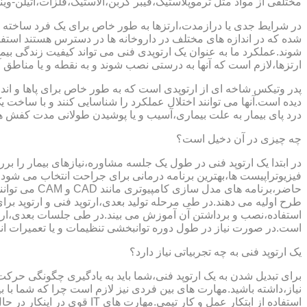
مختلفی از مواد مثل ترموپلاستیک،فیبر کربن،الاستیک،فلزات،اتیلن-وین
در شرایط جدی یا درازمدت،ارتزها به طور خاص برای یک فرد ساخته 
شده که در اندازه های مختلف در داروخانه ها در دسترس هستند است
شوند.عملکرد ما به عنوان یک ارتوپدی فنی می تواند کیفیت زندگی بیمار
ارتزها،لازم است که آنها به درستی نصب شوند و به نقطه و یا مناطق آزا
پدر وتیکس شاخه ای از ارتوپدی است که به طور خاص برای پاها و اندام
دیده است.آنها می توانند اختلال عملکرد را شناسایی کنند و با ساخ
درد پای بیمار به علت بیماری،آسیب و یا پوشیدن طولانی مدت کفش ه
چه چیزی در آن دخیل است؟
در ابتدا یک ارتوپد فنی در طول یک جلسه مشاوره،نیازهای بیمار را برر
فیزیوتراپیست ها،بهترین برنامه درمانی برای جراحت انتخاب می شود.
حاضر،برنامه
طرح اولیه می دهند.در طی مرحله تولید بعدی،ارتوپد فنی و ارتوپد بر
استفاده،نصب و برداشتن آن آموزش می بیند.در طی جلسات بعدی،ارتوپ
است.در صورت نیاز در طول دوره توانبخشی تنظیمات و یا تعمیرات ان
یک ارتوپد فنی به چه تجربیاتی نیاز دارد؟
برای تبدیل شدن به یک ارتوپد فنی،شما باید به یادگیری چگونگی حر
نیاز،داشته باشید.مهارت های بین فردی نیز لازم است چرا که شما با ب
استفاده از ابتکار عمل و کار تیمی.مهارت های IT قوی در اینکار در حال پر رنگ تر شدن است،زیرا فناوری کامپیوتری تبدیل به بخش قابل توجهی از فرایند تولید ابزارهای مربوط به ارتوپدی فنی می شود.