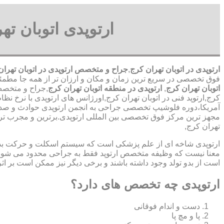
ارتوپدی اتوبان ت
ارتوپدی در اتوبان تهران کرج
,
جراح و متخصص ارتوپدی در اتوبان تهران
فوق تخصصی در سریع ترین زمان و مکان و ارزان تر از همه جا مطمئن و قانونی شبانه روزی 24 ساعت حتی در روز های تعط
اتوبان تهران کرج
,
ارتوپدی در منطقه اتوبان تهران کرج
,جراح و متخصص 
کرج,ارتوپد فنی در اتوبان تهران کرج,اورژانس های ارتوپدی با نرخ نظ
آمریکا،دوره فلوشیپ تخصصی جراحی به انجمن ارتوپدی حوادث و صدم
مجهز ترین مرکز فوق تخصصی بین المللی ارتوپدی.برترین ‏و ‏مجرب ‏تر
تهران کرج,
ارتوپدی شاخه ای از علم پزشکی است که سیستم اسکلت و حرکت بدن ا
معنا نیست که وظیفه متخصص ارتوپد فقط به جراحی محدود می شود.برا
است از بدو تولد وجود داشته باشند و برخی دیگر نیز ممکن است بر اثر
ارتوپدی چه تخصص های دارد؟
دست و اندام فوقانی
پا و مچ پا