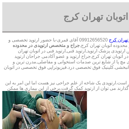
توبان تهران کرج
تهران کرج
09912656520 آقای قمری-با حضور ارتوپد تخصصی و
جراح و متخصص ارتوپدی در محدوده
توپدی پزشک ارتوپد,ارتوپد فنی,ارتوپد فنی در اتوبان تهران
ر اتوبان تهران کرج,جراح ارتوپد و عضو آکادمی جراحان ارتوپد
چ پا از شایع ترین صدمات استخوانی و مفاصلی,مدرن ترین و
 توانبخشی.کلینیک فوق تخصصی درد.فیزیوتراپی فوق تخصصی در اتوبان
ت.ارتوپدی یک شاخه از علم جراحی نیز هست اما این امر به این
ارند می توان از ارتوپد کمک گرفت.برخی از این بیماری ها ممکن