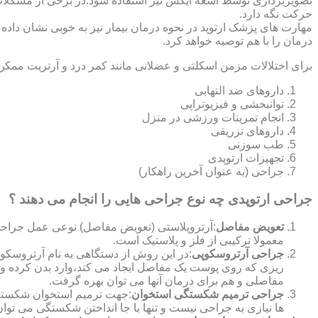
تصویربرداری توسط اشعه ایکس نیز استفاده شود.در برخی از مشکلات مان
حرکت نگه دارد.
مهارت های پزشک ارتوپد در نحوه درمان بیمار نیز به خوبی نشان داده
درمان را با هم توصیه خواهد کرد.
برای اختلالات مزمن اسکلتی و عضلانی مانند کمر درد و آرتریت ممکن
داروهای ضد التهابی
توانبخشی و فیزیوتراپی
انجام تمرینات ورزشی در منزل
داروهای تزریقی
طب سوزنی
تجهیزات ارتوپدی
جراحی (به عنوان آخرین راهکار)
جراحی ارتوپدی چه نوع جراحی هایی را انجام می دهند ؟
تعویض مفاصل
:آرتروپلاستی (تعویض مفاصل) نوعی عمل جراحی
معمولا ترکیبی از فلز و پلاستیک است.
جراحی آرتروسکوپی
:در این روش از دستگاهی به نام آرتروس
ریزی که روی پوست یک مفاصل ایجاد می کند،وارد بدن کرده و
مفاصلی و هم برای درمان آنها می توان بهره گرفت.
جراحی ترمیم شکستگی استخوان
:جهت ترمیم استخوان شکسته گ
ها نیازی به جراحی نیست و تنها با جا انداختن شکستگی می توان