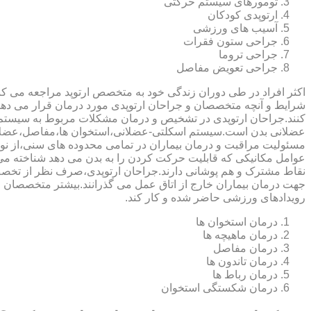
تومورهای سیستم حرکتی
ارتوپدی کودکان
آسیب های ورزشی
جراحی ستون فقرات
جراحی تروما
جراحی تعویض مفاصل
اکثر افراد در طی دوران زندگی خود به متخصص ارتوپد مراجعه می کنند
شرایط و آنچه متخصصان و جراحان ارتوپدی مورد درمان قرار می د
کنند.جراحان ارتوپدی در تشخیص و درمان مشکلات مربوط به سیستم
عضلانی بدن است.سیستم اسکلتی-عضلانی،استخوان ها،مفاصل،عضلات
مسئولیت مراقبت و درمان بیماران در تمامی محدوده های سنی،از نوزا
عوامل مکانیکی که قابلیت حرکت کردن را به بدن می دهد شناخته 
نقاط مشترک و هم پوشانی دارند.جراحان ارتوپدی،صرف نظر از تخصص 
جهت درمان بیماران خارج از اتاق عمل می گذرانند.بیشتر متخصصان
رویدادهای ورزشی حاضر شده و کار کند.
درمان استخوان ها
درمان ماهیچه ها
درمان مفاصل
درمان تاندون ها
درمان رباط ها
درمان شکستگی استخوان