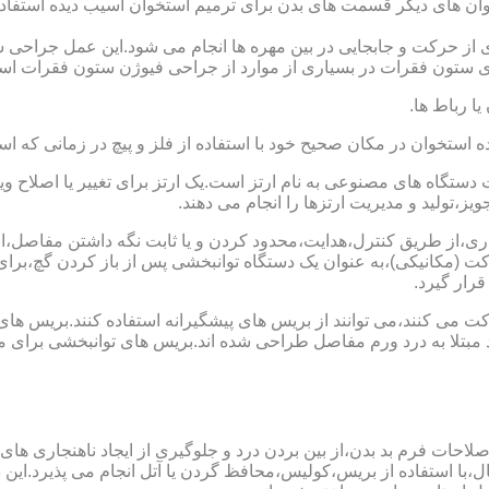
وان های دیگر قسمت های بدن برای ترمیم استخوان آسیب دیده استفا
 از حرکت و جابجایی در بین مهره ها انجام می شود.این عمل جراحی س
 ستون فقرات در بسیاری از موارد از جراحی فیوژن ستون فقرات است
یا رباط ها.
خوان در مکان صحیح خود با استفاده از فلز و پیچ در زمانی که است
ستگاه های مصنوعی به نام ارتز است.یک ارتز برای تغییر یا اصلا
ز،تولید و مدیریت ارتزها را انجام می دهند.
ماری،از طریق کنترل،هدایت،محدود کردن و یا ثابت نگه داشتن مفاصل،اند
ت (مکانیکی)،به عنوان یک دستگاه توانبخشی پس از باز کردن گچ،بر
رار گیرد.
می کنند،می توانند از بریس های پیشگیرانه استفاده کنند.بریس های
د مبتلا به درد ورم مفاصل طراحی شده اند.بریس های توانبخشی برای
لاحات فرم بد بدن،از بین بردن درد و جلوگیری از ایجاد ناهنجاری های
ل،با استفاده از بریس،کولیس،محافظ گردن یا آتل انجام می پذیرد.این دس