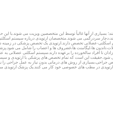
؛ بسیاری از آنها غالباً توسط این متخصصین ویزیت می شوند.با این ح
هند،دچار سردرگمی می شوند.متخصصان ارتوپدی درباره سیستم اسکلت
 اسکلتی-عضلانی تخصص دارند.ارتوپدی یک تخصص پزشکی در زمینه د
،تاندون ها،لیگامنت ها،غضروف ها و اعصاب را شامل می شود.پزشک
دان تا افراد سالخورده را برعهده دارند.سیستم اسکلتی عضلانی به ع
می شود.حقیقت این است که تمام تخصص های پزشکی با ارتوپدی و سیس
جراحی،بسیاری از روش های درمانی بدون نیاز به عمل جراحی را نیز ب
 ارتوپدی در مطب های خصوصی خود کار می کنند.یک پزشک ارتوپدی می