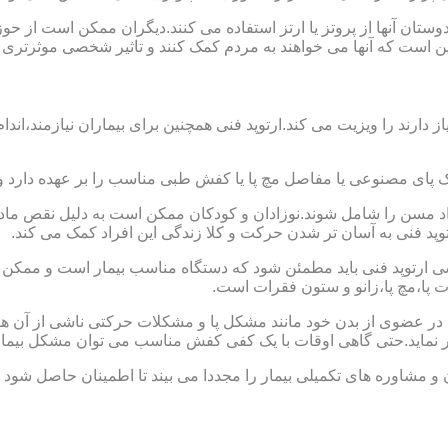
ا دوستان آنها از پروتز یا ارتز استفاده می کنند.دیگران ممکن است 
این است که آنها می خواهند به مردم کمک کنند و تاثیر شخصی موثرتری 
از دارند را ویزیت می کند.ارتوپد فنی همچنین برای بیماران نیازمند،
ک پای مصنوعی یا مفاصل مچ پا یا کفش طبی مناسب را بر عهده دارد 
افراد مسن را شامل شوند.نوزادان و کودکان ممکن است به دلیل نقص مادر
وپد فنی به آسان تر شدن حرکت و کلا زندگی این افراد کمک می کند.
ارتوپد فنی باید مطمئن شود که دستگاه مناسب بیمار است و ممکن است
ات پا،مچ پا،زانو و ستون فقرات است.
کل در عضوی از بدن خود مانند مشکل پا و مشکلات حرکتی ناشی از آن هس
ر نماید.حتی گاهی اوقات با یک کفی کفش مناسب می توان مشکل بیمار
 و مشاوره های تکمیلی بیمار را مجددا می بیند تا اطمینان حاصل شود 