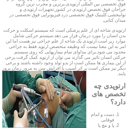
فوق تخصصی بین المللی ارتوپدی.برترین ‏و ‏مجرب ‏ترین ‏گروه
‏جراحان ‏فوق ‏تخصص ‏ارتوپدی ‏در ‏کشور.تجهیزات ارتوپدی و
توانبخشی.کلینیک فوق تخصصی درد.فیزیوتراپی فوق تخصصی در
میدان کتابی,
ارتوپدی شاخه ای از علم پزشکی است که سیستم اسکلت و حرکت
بدن انسان را مورد درمان قرار می دهد.سیستم حرکتی شامل
موارد زیر است.ارتوپدی یک شاخه از علم جراحی نیز هست اما این
امر به این معنا نیست که وظیفه متخصص ارتوپد فقط به جراحی
محدود می شود.برای مداوای تمام بیماریهایی که روی سیستم
حرکتی انسان تاثیر می گذارند می توان از ارتوپد کمک گرفت.برخی
از این بیماری ها ممکن است از بدو تولد وجود داشته باشند و برخی
دیگر نیز ممکن است بر اثر آسیب یا افزایش سن به مرور زمان بروز
یابند.
ارتوپدی چه
تخصص های
دارد؟
دست و اندام
فوقانی
پا و مچ پا