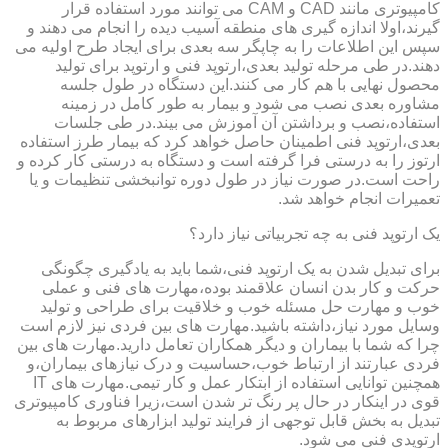
کامپیوتری مانند CAD و CAM می توانند مورد استفاده قرار
گیرند،اولا اندازه گیری های منطقه آسیب دیده را انجام می دهند و
سپس این اطلاعات را به چاپگر سه بعدی برای ایجاد طرح اولیه می
دهند.در طی مرحله تولید بعدی،ارتوپد فنی و ارتوپد برای تولید
محصول نهایی با هم کار می کنند.این دستگاه در طول جلسه
مشاوره بعدی نصب می شود و بیمار به طور کامل در زمینه
استفاده،نصب و برداشتن آن آموزش می بیند.در طی جلسات
بعدی،ارتوپد فنی اطمینان حاصل خواهد کرد که بیمار طرز استفاده
ارتوز را به درستی فرا گرفته است و دستگاه به درستی کار کرده و
راحت است.در صورت نیاز در طول دوره توانبخشی تنظیمات و یا
تعمیرات انجام خواهد شد.
یک ارتوپد فنی به چه تجربیاتی نیاز دارد؟
برای تبدیل شدن به یک ارتوپد فنی،شما باید به یادگیری چگونگی
حرکت و کار بدن انسان علاقمند بوده،مهارت های فنی و عملی
خوب و مهارت حل مسئله خوب و خلاقیت برای طراحی و تولید
وسایل مورد نیاز،داشته باشید.مهارت های بین فردی نیز لازم است
چرا که شما با بیماران و دیگر همکاران تعامل دارید.مهارت های بین
فردی عبارتند از ارتباط خوب،حساسیت و درک نیازهای بیماران،و
همچنین توانایی استفاده از ابتکار عمل و کار تیمی.مهارت های IT
قوی در اینکار در حال پر رنگ تر شدن است،زیرا فناوری کامپیوتری
تبدیل به بخش قابل توجهی از فرایند تولید ابزارهای مربوط به
ارتوپدی فنی می شود.