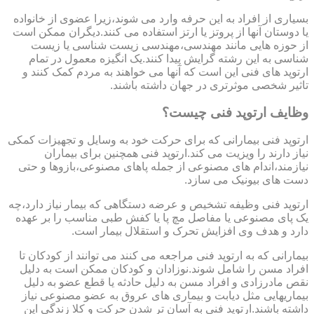
بسیاری از افراد به این حرفه وارد می شوند،زیرا عضوی از خانواده
یا دوستان آنها از پروتز یا ارتز استفاده می کنند.دیگران ممکن است
از حوزه هایی مانند مهندسی،مهندسی زیست شناسی یا زیست
شناسی به این رشته گرایش پیدا کنند.یک انگیزه معمول در تمام
ارتوپد های فنی این است که آنها می خواهند به مردم کمک کنند و
تاثیر شخصی موثرتری در جهان داشته باشند.
وظایف ارتوپد فنی چیست؟
ارتوپد فنی بیمارانی که برای حرکت خود به وسایل و تجهیزات کمکی
نیاز دارند را ویزیت می کند.ارتوپد فنی همچنین برای بیماران
نیازمند،اندام های مصنوعی از جمله پاهای مصنوعی،بازوها و حتی
دست های بیونیک می سازد.
ارتوپد فنی وظیفه تشخیص و عرضه دستگاهی که بیمار نیاز دارد،چه
یک پای مصنوعی یا مفاصل مچ پا یا کفش طبی مناسب را بر عهده
دارد و هدف وی افزایش تحرک و استقلال بیمار است.
بیمارانی که به ارتوپد فنی مراجعه می کنند می توانند از کودکان تا
افراد مسن را شامل شوند.نوزادان و کودکان ممکن است به دلیل
نقص مادرزادی و افراد مسن به دلیل حادثه یا قطع عضو به دلیل
بیماریهایی مثل دیابت و بیماری های عروق به عضو مصنوعی نیاز
داشته باشند.ارتوپد فنی به آسان تر شدن حرکت و کلا زندگی این