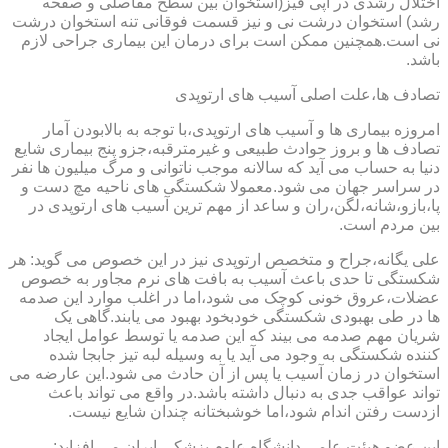
اختلال رشدی در اپی فیز(استخوان بین سطح مفاصلی و صفحه
رشد) استخوان درشت نی و نیز قسمت فوقانی تنه استخوان درشت
نی است.همچنین ممکن است برای درمان این بیماری جراحی لازم
باشد.
تصادف ها،علت اصلی آسیب های ارتوپدی
امروزه بیماری ها و آسیب های ارتوپدی،با توجه به بالابودن آمار
تصادف ها و بروز حوادث طبیعی و غیرمترقبه،جزو پنج بیماری شایع
دنیا به حساب می آید که سالانه موجب ناتوانی و مرگ میلیون ها نفر
در سراسر جهان می شود.معمولا شکستگی های ناحیه مچ دست و
پا،بازو،شانه،لگن،ران و ساعد از مهم ترین آسیب های ارتوپدی در
بین مردم است.
علی یگانه،جراح و متخصص ارتوپدی نیز در این خصوص می گوید: هر
شکستگی تا حدی باعث آسیب به بافت های نرم مجاور به خصوص
عضلات،عروق خونی کوچک می شود،اما در اغلب موارد این صدمه
ها در طی بهبودی شکستگی خودبخود بهبود می یابند.گاهی یک
شریان مهم صدمه می بیند که این صدمه یا توسط عوامل ایجاد
کننده شکستگی به وجود می آید یا به وسیله لبه تیز جابجا شده
استخوان در زمان آسیب یا پس از آن حادث می شود.این عارضه می
تواند عواقب جدی به دنبال داشته باشد.در واقع می تواند باعث
ازدست رفتن اندام شود،اما خوشبختانه چندان شایع نیست.
این عضو هیئت علمی دانشگاه علوم پزشکی ایران می افزاید: