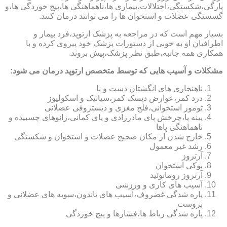
پارگی،شکستگی،اختلالات،بیماری ها،ناهماهنگی ها،پیچ خوردگی ها،و
گسستگی عضلات و استخوان ها را می توانند درمان کنند.
بسیار مهم است که در مراجعه به پزشک ارتوپد،فرد بیمار و
اطرافیان او به خوبی از دستورات پزشک خود پیروی کرده و با
همکاری همه جانبه،طبق نظر پزشک،پیش بروند.
مشکلات و آسیب هایی که توسط متخصص ارتوپد درمان می شود:
ناهنجاری های انگشتان دست و پا
درد کمر،عوارض دیسک کمر،سیاتیک و اسکولیوز
تومور استخوانی،فلج مغزی و دیستروفی عضلانی
پینه پا،چرخش پای مادرزادی و پای کمانی،زانوهای چسبیده و
ناهماهنگی پاها
خارج شدن از مکان صحیح عضلات و استخوان و شکستگی
رشد غیر معمول
آرتروز
پوکی استخوان
آرتروز روماتوئید
آسیب های کاری و ورزشی
پاره شدگی غضروف،آسیب های تاندون،سویه های عضلانی و
بروست
پاره شدگی رباط ها،فشارها و پیچ خوردگی