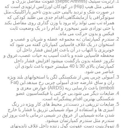
آرتریت سپتیک (septic Arthritis):عفونت مفاصل بزرگ و
عمقی مثل هیپ (Hip) در کودکان اورژانس ارتوپدی است که
در صورت شک و تردید بالینی حتی بدون تاخیر پاراکلینیک،مثل
سونوگرافی یا آزمایشگاهی،اقدام جدی می طلبد کودکی که
همراه تب نمی تواند راه برود یا وزن گذاری روی مفاصل بکند
یا حتی نوزادی شیر نمیخورد و اندام را در یک وضعیت ثابت
فیکس و بدون حرکت می ماند.
سندرم کمپارتمان :به مجموعه عضله و شریان و عصب و
استخوان در یک غلاف فاسیایی کمپارتان گفته می شود که
خونریزی یا التهاب در آن باعث افزایش فشار داخل آن
محفظه فاسیایی شده و باعث آسیب به حیات عصب،عروق و
نکروز عضله بدون بازگشت میشود افزایش فشار داخل
کمپارتمان بالای 30 تا 40 میلیمتر جیوه باعث نابودی آن
عناصر می شود.
آمبولی چربی پس از شکستگی لگن یا استخوانهای بلند ویژه
ران و ساق عارضه جدی آمبولی چربی رخ میدهد.این (Fat
emboli) باعث نارسایی ریه (ARDS) عوارض مغزی و
ضایعات دیگر می شود.بی حرکتی یا فیکساسیون عضو
شکستگی بهترین اقدام پیشگیرانه است.
ضایعات تزریقی در دست:در محیط های کار ویژه در رنگ
آمیزی ها و استفاده از مواد شیمیایی تزریق با فشار یا خارج
شدن ماده شیمیایی از عروق در شیمی درمانی باعث بروز این
سندرم مثل سندرم کمپارتمان میشود.
تنوواژینیت دست عفونت گول زننده داخل غلاف تاندونهای