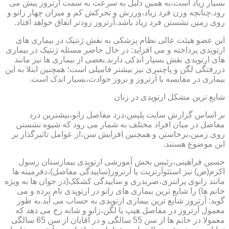
بسیار زیاد است،به همین دلیل به سرعت به سمت آرتروز پیش می
رود.چنانچه وزن فرد زیاد،ورزش و تحرکش کم و میزان چهار زانو و
روی زمین نشستن فرد زیاد باشد،آرتروز زودتر اتفاق خواهد افتاد.
این عضو هیئت عالی نظام پزشکی به نقش ژنتیک در بیماری های
ارتوپدی پرداخته و می افزاید: در حال حاضر مسئله ژنتیک در بیماری
های ارتوپدی نقش بسیار اندکی دارند.بعضی از بیماری ها نیز مانند
دررفتگی لگن و پاچنبری نیز بیشتر فامیلی است؛ همچنین ابتلا به این
بیماری در مقایسه با آرتروز و بروز حوادث،بسیار اندک است.
شایع ترین مشکل ارتوپدی در زنان
بر اساس گزارش سایت پلیس،درد مفاصل زانو،بیشترین درد
مفاصل در میان افراد مختلف به شمار می رود که شیوه نشستن
روی زمین،برخاستن و همچنین افزایش سن،از عوامل تاثیرگذار بر
این موضوع هستند.
حسین فراهینی،رئیس بخش آموزشی ارتوپدی بیمارستان رسول
اکرم(ص) نیز استئوآرتریت یا آرتروز(ساییدگی مفاصل)،دفرمیته ها
مانند زانوی پرانتزی،ضربدری و ساییدگی کشکک(در جوان ها به ویژه
خانم ها) را شایع ترین بیماری های زانو در ارتوپدی نام برده و می
گوید: آرتروز شایع ترین بیماری ارتوپدی به حساب می آید.به طور
معمول آرتروز در مفاصل هیپ یا لگن،زانو و شانه رخ می دهد که
معمولا در خانم ها از سن 55 سالگی و در آقایان از سن 65 سالگی