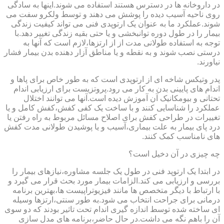
در داروخانه ها در دسترس هستند استفاده می شوند.اینها به سادگی
روی ناحیه آسیب دیده را پوشش می دهند و توسط ولکرو سفت می
شوند.عملکرد ما به عنوان یک ارتوپدی فنی می تواند کیفیت زندگی
بیمار را در طول دوره توانبخشی و یا حتی بقیه زندگی تغییر دهد.با
توجه به استفاده طولانی مدت از از ارتزها،لازم است که آنها به
درستی نصب شوند و به نقطه و یا مناطق آزار دهنده بدن بیمار فشار
نیاورند.
پدر وتیکس شاخه ای از ارتوپدی است که به طور خاص برای پاها و
اندام های پایینی بدن به کار می رود.پروتزیست برای ارزیابی اندام
تحتانی و بیومکانیک آن آموزش دیده است.آنها می توانند اختلال
عملکرد را شناسایی کنند و با ساخت یک کفی کفش،کفش کامل و یا
تغییرات در طراحی کفش برای اصلاح مسائل مربوط به راه رفتن یا
درد پای بیمار به علت بیماری،آسیب و یا پوشیدن طولانی مدت کفش
های نامناسب کمک کنند.
چه چیزی در آن دخیل است؟
در ابتدا یک ارتوپد فنی در طول یک جلسه مشاوره،نیازهای بیمار را
بررسی و ارزیابی می کند.الزامات بیمار مورد بحث قرار می گیرد و
با ارتباط با دیگر متخصص ها مانند فیزیوتراپیست ها،بهترین برنامه
درمانی برای جراحت انتخاب می شود.به طور سنتی،ارتزها وسیله
ای ساخته شده توسط اندازه گیری اندام تحت تاثیر بودند که دو سوی
آن را باهم نگه می داشت.در حال حاضر،برنامه های مدل سازی