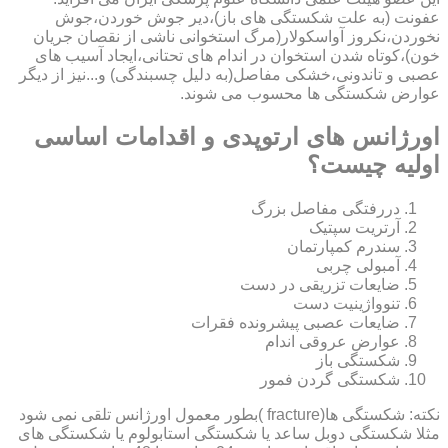
عفونت (به علت شکستگی های باز)،دیر جوش خوردن،جوش
نخوردن،نکروز آواسکولار(مرگ استخوانی ناشی از نقصان جریان
خون)،کوتاه شدن استخوان در اندام های تحتانی،ایجاد آسیب های
عصبی و تاندونی،خشکی مفاصل(به دلیل چسبندگی) و...نیز از دیگر
عوارض شکستگی ها محسوب می شوند.
اورژانس های ارتوپدی و اقدامات اساسی
اولیه چیست؟
دررفتگی مفاصل بزرگ
آرتریت سپتیک
سندرم کمپارتمان
آمبولی چربی
ضایعات تزریقی در دست
تنوواژینیت دست
ضایعات عصبی پیشرونده فقرات
عوارض عروقی اندام
شکستگی باز
شکستگی گردن فمور
نکته: شکستگی ها(fracture )بطور معمول اورژانس تلقی نمی شود
مثلا شکستگی دوبل ساعد یا شکستگی استابولوم یا شکستگی های