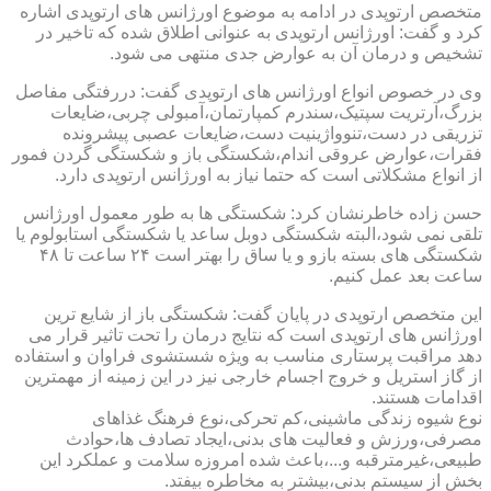
متخصص ارتوپدی در ادامه به موضوع اورژانس های ارتوپدی اشاره
کرد و گفت: اورژانس ارتوپدی به عنوانی اطلاق شده که تاخیر در
تشخیص و درمان آن به عوارض جدی منتهی می شود.
وی در خصوص انواع اورژانس های ارتوپدی گفت: دررفتگی مفاصل
بزرگ،آرتریت سپتیک،سندرم کمپارتمان،آمبولی چربی،ضایعات
تزریقی در دست،تنوواژینیت دست،ضایعات عصبی پیشرونده
فقرات،عوارض عروقی اندام،شکستگی باز و شکستگی گردن فمور
از انواع مشکلاتی است که حتما نیاز به اورژانس ارتوپدی دارد.
حسن زاده خاطرنشان کرد: شکستگی ها به طور معمول اورژانس
تلقی نمی شود،البته شکستگی دوبل ساعد یا شکستگی استابولوم یا
شکستگی های بسته بازو و یا ساق را بهتر است ۲۴ ساعت تا ۴۸
ساعت بعد عمل کنیم.
این متخصص ارتوپدی در پایان گفت: شکستگی باز از شایع ترین
اورژانس های ارتوپدی است که نتایج درمان را تحت تاثیر قرار می
دهد مراقبت پرستاری مناسب به ویژه شستشوی فراوان و استفاده
از گاز استریل و خروج اجسام خارجی نیز در این زمینه از مهمترین
اقدامات هستند.
نوع شیوه زندگی ماشینی،کم تحرکی،نوع فرهنگ غذاهای
مصرفی،ورزش و فعالیت های بدنی،ایجاد تصادف ها،حوادث
طبیعی،غیرمترقبه و...،باعث شده امروزه سلامت و عملکرد این
بخش از سیستم بدنی،بیشتر به مخاطره بیفتد.