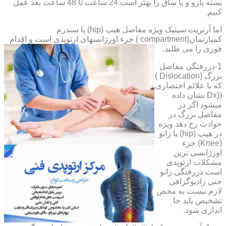
بسته بازو و یا ساق را بهتر است 24 ساعت تا 48 ساعت بعد عمل
کنیم.
اما آرتریت سپتیک ویژه مفاصل هیپ (hip) یا سندرم
کمپارتمان(compartment ) جزء اورژانسهای ارتوپدی است و اقدام
فوری را می طلبد.
1-دررفتگی مفاصل
بزرگ (Dislocation )
که با علائم اختصاری
((Dx نشان داده
میشود اگر در
مفاصل بزرگ در
حوادث رخ دهد ویژه
در هیپ (hip) یا زانو
(Knee) جزء
اورژانسی ترین
مشکلات ارتوپدی
است دررفتگی زانو
حتی رادیوگرافی
لازم نیست به محض
تشخیص باید جا
اندازی شود.