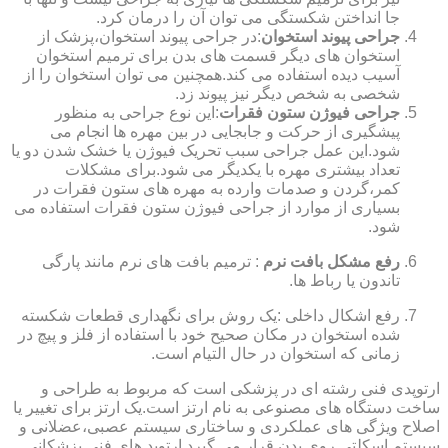
جا انداختن شکستگی می توان آن را درمان کرد.
جراحی پیوند استخوان
:در جراحی پیوند استخوان،پزشک از
استخوان های دیگر قسمت های بدن برای ترمیم استخوان
آسیب دیده استفاده می کند.همچنین می توان استخوان را از
شخصی به شخص دیگر نیز پیوند زد.
جراحی فیوژن ستون فقرات
:این نوع جراحی به منظور
پیشگیری از حرکت و جابجایی در بین مهره ها انجام می
شود.این عمل جراحی سبب تحریک فیوژن یا خشک شدن دو یا
تعداد بیشتری مهره با یکدیگر می شود.برای مشکلات
کمر،گردن و صدمات وارده به مهره های ستون فقرات در
بسیاری از موارد از جراحی فیوژن ستون فقرات استفاده می
شود.
رفع مشکل بافت نرم
: ترمیم بافت های نرم مانند پارگی
تاندون یا رباط ها.
رفع اشکال داخلی :یک روش برای نگهداری قطعات شکسته
شده استخوان در مکان صحیح خود با استفاده از فلز و پیچ در
زمانی که استخوان در حال التیام است.
ارتوپدی فنی رشته ای در پزشکی است که مربوط به طراحی و
ساخت دستگاه های مصنوعی به نام ارتز است.یک ارتز برای تغییر یا
اصلاح ویژگی های عملکردی و ساختاری سیستم عصبی،عضلانی و
سیستم اسکلتی روی بدن قرار می گیرد.ارتوپد های فنی پزشکانی