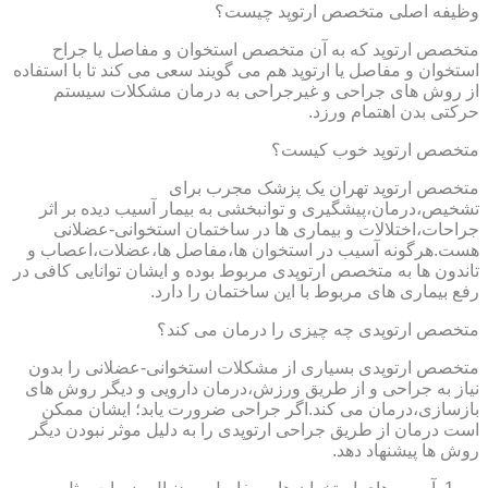
وظیفه اصلی متخصص ارتوپد چیست؟
متخصص ارتوپد که به آن متخصص استخوان و مفاصل یا جراح
استخوان و مفاصل یا ارتوپد هم می گویند سعی می کند تا با استفاده
از روش های جراحی و غیرجراحی به درمان مشکلات سیستم
حرکتی بدن اهتمام ورزد.
متخصص ارتوپد خوب کیست؟
متخصص ارتوپد تهران یک پزشک مجرب برای
تشخیص،درمان،پیشگیری و توانبخشی به بیمار آسیب دیده بر اثر
جراحات،اختلالات و بیماری ها در ساختمان استخوانی-عضلانی
هست.هرگونه آسیب در استخوان ها،مفاصل ها،عضلات،اعصاب و
تاندون ها به متخصص ارتوپدی مربوط بوده و ایشان توانایی کافی در
رفع بیماری های مربوط با این ساختمان را دارد.
متخصص ارتوپدی چه چیزی را درمان می کند؟
متخصص ارتوپدی بسیاری از مشکلات استخوانی-عضلانی را بدون
نیاز به جراحی و از طریق ورزش،درمان دارویی و دیگر روش های
بازسازی،درمان می کند.اگر جراحی ضرورت یابد؛ ایشان ممکن
است درمان از طریق جراحی ارتوپدی را به دلیل موثر نبودن دیگر
روش ها پیشنهاد دهد.