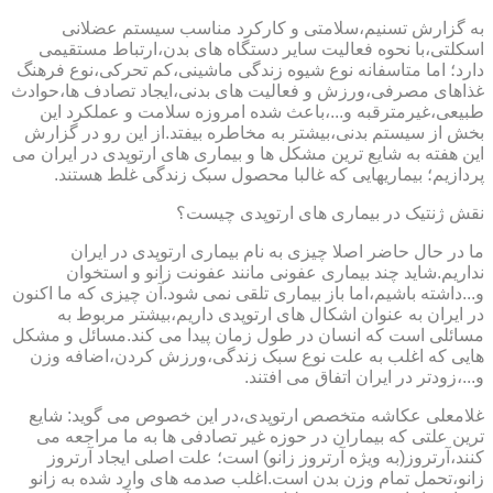
به گزارش تسنیم،سلامتی و کارکرد مناسب سیستم عضلانی
اسکلتی،با نحوه فعالیت سایر دستگاه های بدن،ارتباط مستقیمی
دارد؛ اما متاسفانه نوع شیوه زندگی ماشینی،کم تحرکی،نوع فرهنگ
غذاهای مصرفی،ورزش و فعالیت های بدنی،ایجاد تصادف ها،حوادث
طبیعی،غیرمترقبه و...،باعث شده امروزه سلامت و عملکرد این
بخش از سیستم بدنی،بیشتر به مخاطره بیفتد.از این رو در گزارش
این هفته به شایع ترین مشکل ها و بیماری های ارتوپدی در ایران می
پردازیم؛ بیماریهایی که غالبا محصول سبک زندگی غلط هستند.
نقش ژنتیک در بیماری های ارتوپدی چیست؟
ما در حال حاضر اصلا چیزی به نام بیماری ارتوپدی در ایران
نداریم.شاید چند بیماری عفونی مانند عفونت زانو و استخوان
و...داشته باشیم،اما باز بیماری تلقی نمی شود.آن چیزی که ما اکنون
در ایران به عنوان اشکال های ارتوپدی داریم،بیشتر مربوط به
مسائلی است که انسان در طول زمان پیدا می کند.مسائل و مشکل
هایی که اغلب به علت نوع سبک زندگی،ورزش کردن،اضافه وزن
و...،زودتر در ایران اتفاق می افتند.
غلامعلی عکاشه متخصص ارتوپدی،در این خصوص می گوید: شایع
ترین علتی که بیماران در حوزه غیر تصادفی ها به ما مراجعه می
کنند،آرتروز(به ویژه آرتروز زانو) است؛ علت اصلی ایجاد آرتروز
زانو،تحمل تمام وزن بدن است.اغلب صدمه های وارد شده به زانو