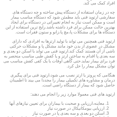
افراد کمک می کند.
چه در زمان استفاده از دستگاه پیش ساخته و چه دستگاه های
سفارشی ارتوپد فنی باید مطمئن شود که دستگاه مناسب بیمار
است و ممکن است نیاز به انجام تغییراتی در دستگاه برای ایجاد
بهترین حالت ممکن برای فرد داشته باشد.رایج ترین استفاده از این
دستگاه ها برای مشکلات پا،مچ پا،زانو و ستون فقرات است.
ارتوپد فنی همچنین می تواند با تولید ارتزها به افرادی که دارای
مشکل در عضوی از بدن خود مانند مشکل پا و مشکلات حرکتی
ناشی از آن هستند کمک کند.ارتوپد فنی می تواند با اسکن دو بعدی و
سه بعدی پا اقدام به ساختن ارتز و یا کفش طبی مناسب منحصر به
فرد برای بیمار نماید.حتی گاهی اوقات با یک کفی کفش مناسب می
توان مشکل بیمار را حل کرد.
هنگامی که پروتز یا ارتز نصب می شود،ارتوپد فنی برای پیگیری
درمان و مشاوره های تکمیلی بیمار را مجددا می بیند تا اطمینان
حاصل شود که بیمار از دستگاه راضی است.
ارتوپد های فنی معمولا موارد زیر را انجام می دهند:
معاینه،ارزیابی و صحبت با بیماران برای تعیین نیازهای آنها
ارزیابی بیومکانیکال در صورت نیاز
اسکن دو بعدی و سه بعدی پا در صورت نیاز