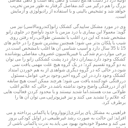
اولیه درد در دست ها،مچ دست و گاهی پاها است و گاهی مفاصل
بزرگ را هم درگیر می کند.مفاصل گرفتار به طور مزمن تخریب
خواهد شد و تشخیص بالینی و با استفاده از رادیولوژی و آزمایش
است.
وی در مورد مشکل ساییدگی کشکک زانو(کندرومالاسی) نیز می
گوید: معمولا این بیماری با درد مزمن با حدود ناواضح در جلوی زانو
مشخص شده که این درد اغلب با نشستن طولانی،راه رفتن روی
شیب یا پلکان بدتر می شود؛ همچنین بیشترین شیوع را در خانم های
15 تا 35 سال دارد و آسیب شناسی آن ها اغلب نامشخص است.در
برخی موارد،نرم شدگی یا فیبریلاسیون غضروف مفاصلی پوشاننده
کشکک وجود دارد.بیماران دچار درد پشت کشککی زانو را می توان
به دو گروه تقسیم کرد؛ در یک گروه هیچ علت مهمی یافت نمی
شود،در حالی که در گروه دیگری شواهدی از به هم خوردن امتداد
کشکک وجود دارد.در این گروه اخیر،وجود برخی عوامل،مسئول
دررفتگی عودکننده یافت می شود؛ هرچند ممکن است هیچ سابقه
ای از دررفتگی واضح وجود نداشته باشد.در حالی که علائم اغلب
طولانی مدت هستند،اما شدید نیستند و با محدود کردن فعالیت هایی
که علائم را تشدید می کنند و نیز فیزیوتراپی،می توان آن ها را
برطرف کرد.
فراهینی به مشکل پای پرانتزی(ژنوواروم) یا پاکمانی پرداخته و می
افزاید: این حالت به صورت رشد غیرطبیعی در اوایل کودکی بروز
می کند و معمولا خودبخود بهبود می یابد.به ندرت پاکمانی ناشی از