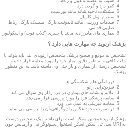
آسیب به عضله،تاندون و رباط
کمر درد و گردن درد
مشکلات ناحیه شانه مانند بورسیت
سندرم تونل کارپال
صدمات ورزشی مانند تاندونیت،پارگی منیسک،پارگی رباط
صلیبی قدامی
بیماری های مادرزادی مانند پا چنبری (کلاب فوت) و اسکولیوز
پزشک ارتوپد چه مهارت هایی دارد ؟
تشخیص به موقع و صحیح پزشک متخصص ارتوپدی ابتدا باید بتواند با
دقت کافی و به طور دقیق بیمار خود را مورد معاینه قرار داده و
تشخیص درستی از بیماری و ناراحتی وی داشته باشد.به این منظور
پزشک:
دررفتگی ها و شکستگی ها
فیزیوتراپی زانو
علائم و نشانه های بیماری در فرد را از وی سوال می کند
سابقه پزشکی فرد را مورد بررسی قرار می دهد
معاینه فیزیکی به عمل می آورد
در صورت وجود عکس رادیوگرافی،آن را بررسی می‎ نماید
پزشک ارتوپد همچنین ممکن است برای داشتن یک تشخیص درست
به MRI،سی تی اسکن،اسکن استخوان،سونوگرافی و آزمایش خون