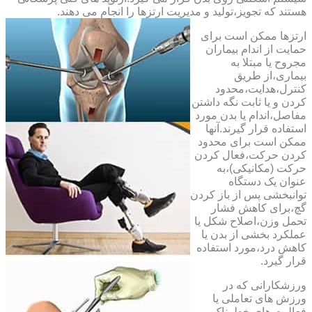
هستند که تجویز،تولید و مدیریت ارتزها را انجام می دهند.
ارتزها ممکن است برای
حمایت از اندام بیماران
مجروح یا مبتلا به
بیماری،از طریق
کنترل،هدایت،محدود
کردن و یا ثابت نگه داشتن
مفاصل،اندام یا بدن مورد
استفاده قرار گیرند.آنها
ممکن است برای محدود
کردن حرکت،فعال کردن
حرکت (مکانیکی)،به
عنوان یک دستگاه
توانبخشی پس از باز کردن
گچ،برای کاهش فشار
تحمل وزن،اصلاح شکل یا
عملکرد بخشی از بدن یا
کاهش درد،مورد استفاده
قرار گیرد.
ورزشکارانی که در
ورزش های تعاملی یا
فعالیت های خطرناک