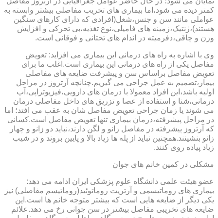
نمایان می شود؛ در حال حاضر عوامل جغرافیایی در آرتروز مفاصل
کمتر دیده می شود،اما بیماری های تخریب مفاصلی بیشتر وابسته به
عواملی مانند سن و جنس،شغل(افرادی که دارای کارهای سنگین
هستند)،ژنتیک،زمینه های فامیلی،نوع تغذیه،بی تحرکی و افزایش
وزن و چاقی،دفرمیته در اندام های تحتانی و فوقانی است.
وی با اشاره به راه های درمانی این بیماری می افزاید: تعویض
مفاصل یکی از راه های درمانی این بیماری است.اغلب ما برای
تعویض مفاصل براساس سن و پیشرفت ضایعه های مفاصلی
بیمار،تصمیم به عمل جراحی می گیریم.چنانچه آرتروز در مراحل
اولیه باشد،این افراد معمولا با درمان های دارویی،فیزیوتراپی،آب
درمانی،شنا و استفاده از عصا و تزریق های داخل مفاصلی درمان
می شوند یا زمان جراحی تعویض مفاصل شان به عقب می افتد؛ اما
در مراحل پیشرفته،درمان بیماری تنها تعویض مفاصل است.کسانی
که آرتروز پیشرفته در مفاصل زانو و لگن دارند،نباید دو زانو و چهار
زانو بنشینند.همچنین نباید از پله ها زیاد بالا و پایین بروند و در شیب
زیاد پیاده روی کنند.
مشکلی در کمین خانم های جوان
عضو هیئت علمی دانشگاه علوم پزشکی ایران ادامه می دهد:
بیماری های روماتیسمی و آرتریت روماتوئید(روماتیسم مفاصلی) نیز
یکی دیگر از ضایعه هایی است که بیشتر متوجه خانم ها است.این
ضایعه های تخریبی مفاصل بیشتر در سن جوانی رخ می دهد.علائم