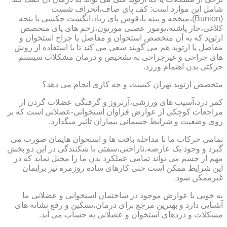
شامل این موارد است: کف پای صاف،انحراف شست
(Bunion)،میخچه و پینه پا،قوس پای زیاد،انگشت چکشی یا پنجه
کلاغی،خار پاشنه،تومور عصبی مورتون،زخم های پای متخصص
ارتوپد که به آن متخصص استخوان و مفاصل یا جراح استخوان و
مفاصل یا ارتوپد هم می گویند سعی می کند تا با استفاده از روش
های جراحی و غیرجراحی به تشخیص و درمان مشکلات سیستم
حرکتی بدن اهتمام ورزد.
متخصص ارتوپد تهران کیست و چه کاری انجام می دهد؟
کمر درد،آسیب های ورزشی،آرتروز و گرفتگی عضلات گردن از
مراجعات کوچکی از عوارض فراوان استخوانی-عضلانی است که بر
روی وضعیت و شرایط جسمانی بیماران تاثیر میگذارد.
تمامی حرکات ما با مداخله بافت ها و استخوان هایمان صورت می
گیرد و وجود یک عارضه،ناراحتی،سفتی یا شکنندگی در این دو بخش
مهم از جسم می تواند تمامی عملکرد بدن ما را مختل نماید که در
این شرایط ممکن است حتی کارهای ساده روزمره نیز برایمان
غیرممکن شود.
به خوبی با عوارض موجود در ساختمان استخوانی و عضلانی ما
آشنایی دارد و بهترین مرجع برای درمان،تسکین و رفع نشانه های
مشکلات و دردهای استخوان و عضلانی به حساب می آید.