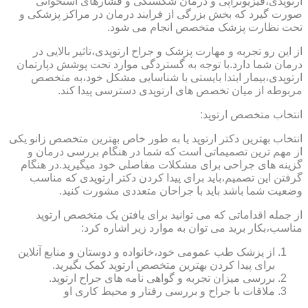
ارتوپدی،فیزیوتراپی و درمان شکستگی و فشارهای استخوانی
صورت گیرد که بخش بزرگی از فرایند درمان در مراکز پزشکی و
تحت نظارت پزشک متخصص انجام می شود.
از این رو تجربه و مهارت پزشک و جراح ارتوپدی،تاثیر بالایی در
درمان شما دارد.با توجه به گستردگی موارد تحت پوشش دپارتمان
ارتوپدی،بیمار ابتدا بایستی با شناسایی مشکل خود،به متخصص
مربوطه از میان تخصص های ارتوپدی دسترسی پیدا کند.
انتخاب متخصص ارتوپد:
انتخاب بهترین دکتر ارتوپد یا به طور خاص بهترین متخصص زانو یکی
از مهم ترین تصمیماتی است که شما در هنگام بررسی درمان و
گزینه های جراحی برای مشکلات مفاصلی خود میگیرید.در هنگام
گرفتن این تصمیم،باید برای پیدا کردن دکتر ارتوپدی که مناسب
وضعیت شما باشد باید با جراحان متعددی مشورت کنید.
از جمله اقداماتی که می توانید برای یافتن یک متخصص ارتوپد
مناسب،بکار برید می توان به موارد زیر اشاره کرد:
از پزشک طب عمومی خود،خانواده و دوستان و منابع آنلاین
برای پیدا کردن بهترین متخصص ارتوپد کمک بگیرید.
بررسی میزان تجربه و گواهی نامه های جراح ارتوپد.
ملاقات با جراح و بررسی رفتار و محیط کاری او