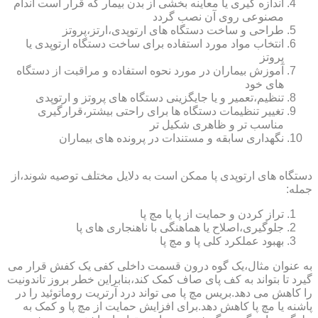
اندازه گیری یا معاینه بخشی از بدن بیمار که قرار است اندام
مصنوعی روی آن نصب گردد
طراحی و ساخت دستگاه های ارتوپدی،ارتز،پروتز
انتخاب مواد مورد استفاده برای ساخت دستگاه ارتوپدی یا
پروتز
آموزش بیماران در مورد نحوه استفاده و مراقبت از دستگاه
های خود
تنظیم،تعمیر و یا جایگزینی دستگاه های پروتز و ارتوپدی
تغییر تنظیمات دستگاه ها برای راحتی بیشتر،قرارگیری
مناسب تر و ظاهری شکیل تر
نگهداری سابقه و مستندات در پرونده های بیماران
دستگاه های ارتوپدی پا ممکن است به دلایل مختلف توصیه شوند،از
جمله:
تراز کردن و حمایت از پا یا مچ پا
جلوگیری،اصلاح یا هماهنگی با ناهنجاری های پا
بهبود عملکرد کلی پا و مچ پا
به عنوان مثال،یک گوه درون قسمت داخلی کفی یک کفش قرار می
گیرد تا بتواند به کف پای صاف کمک کند،بنابراین خطر بروز تاندونیت
را کاهش می دهد.بریس مچ پا می تواند درد آرتریت روماتوئید را در
پاشنه یا مچ پا کاهش دهد.برای افزایش حمایت از مچ پا و کمک به