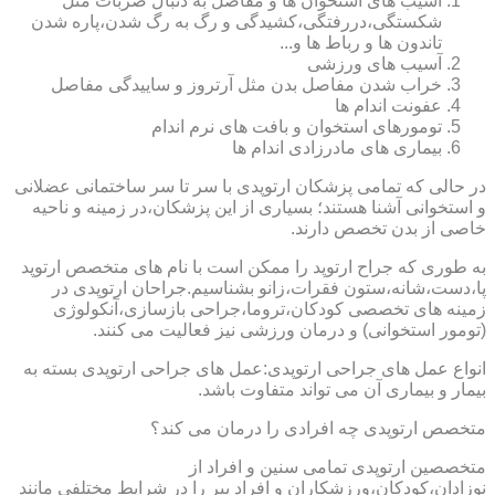
آسیب های استخوان ها و مفاصل به دنبال ضربات مثل
شکستگی،دررفتگی،کشیدگی و رگ به رگ شدن،پاره شدن
تاندون ها و رباط ها و...
آسیب های ورزشی
خراب شدن مفاصل بدن مثل آرتروز و ساییدگی مفاصل
عفونت اندام ها
تومورهای استخوان و بافت های نرم اندام
بیماری های مادرزادی اندام ها
در حالی که تمامی پزشکان ارتوپدی با سر تا سر ساختمانی عضلانی
و استخوانی آشنا هستند؛ بسیاری از این پزشکان،در زمینه و ناحیه
خاصی از بدن تخصص دارند.
به طوری که جراح ارتوپد را ممکن است با نام های متخصص ارتوپد
پا،دست،شانه،ستون فقرات،زانو بشناسیم.جراحان ارتوپدی در
زمینه های تخصصی کودکان،تروما،جراحی بازسازی،آنکولوژی
(تومور استخوانی) و درمان ورزشی نیز فعالیت می کنند.
انواع عمل های جراحی ارتوپدی:عمل های جراحی ارتوپدی بسته به
بیمار و بیماری آن می تواند متفاوت باشد.
متخصص ارتوپدی چه افرادی را درمان می کند؟
متخصصین ارتوپدی تمامی سنین و افراد از
نوزادان،کودکان،ورزشکاران و افراد پیر را در شرایط مختلفی مانند