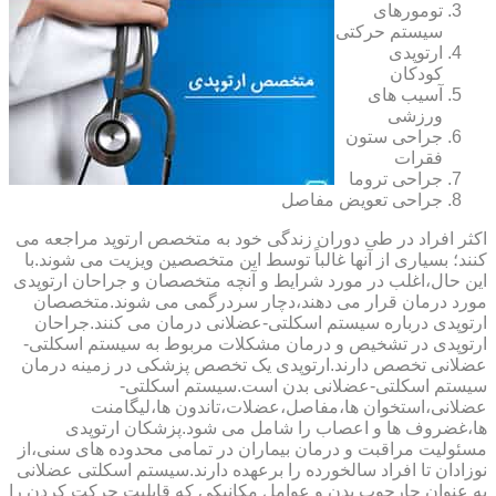
تومورهای
سیستم حرکتی
ارتوپدی
کودکان
آسیب های
ورزشی
جراحی ستون
فقرات
جراحی تروما
جراحی تعویض مفاصل
اکثر افراد در طی دوران زندگی خود به متخصص ارتوپد مراجعه می
کنند؛ بسیاری از آنها غالباً توسط این متخصصین ویزیت می شوند.با
این حال،اغلب در مورد شرایط و آنچه متخصصان و جراحان ارتوپدی
مورد درمان قرار می دهند،دچار سردرگمی می شوند.متخصصان
ارتوپدی درباره سیستم اسکلتی-عضلانی درمان می کنند.جراحان
ارتوپدی در تشخیص و درمان مشکلات مربوط به سیستم اسکلتی-
عضلانی تخصص دارند.ارتوپدی یک تخصص پزشکی در زمینه درمان
سیستم اسکلتی-عضلانی بدن است.سیستم اسکلتی-
عضلانی،استخوان ها،مفاصل،عضلات،تاندون ها،لیگامنت
ها،غضروف ها و اعصاب را شامل می شود.پزشکان ارتوپدی
مسئولیت مراقبت و درمان بیماران در تمامی محدوده های سنی،از
نوزادان تا افراد سالخورده را برعهده دارند.سیستم اسکلتی عضلانی
به عنوان چارچوب بدن و عوامل مکانیکی که قابلیت حرکت کردن را