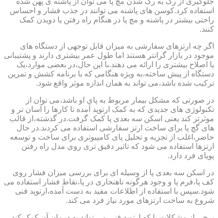
جلوگیری از رگ به رگ شدن مچ پا می توان از پاشنه ی پهن شده
استفاده کرد.کوسن های پاشنه می توانند در جذب فشار و احساس
راحتی بیشتر در پاشنه و مچ پا در هنگام راه رفتن یا دویدن کمک
کنند.
اگر چه ارتزهای سفارشی به میزان قابل توجهی از دستگاه های
موجود در بازار گرانتر هستند اما طول عمر بیشتری دارند و پشتیبانی
یا اصلاح بیشتری را ارائه می دهند.با این حال،در بعضی موارد،یک
دستگاه از پیش ساخته،به ویژه هنگامی که با برنامه کشش و تمرین
ترکیب شده باشد،می تواند به همان اندازه موثر واقع شود.
در صورتی که مشکل بیمار مربوط به پای او باشد،می توان از
تکنولوژی های جدیدی که به کمک ارتوپد آمده تا کارها را آسان تر و
موثرتر کند یعنی اسکن سه بعدی پا کمک گرفت.در گذشته،از قالب
های گچ پا برای ساخت ارتز سفارشی استفاده می کردند.در حال
حاضر،اغلب از تجزیه و تحلیل پای کامپیوتری برای ساخت و توسعه
ارتزها استفاده می شود که تاثیر دقیق تری روی مدل راه رفتن
پویای فرد دارد.
در اسکن سه بعدی پا از وسیله ای برای بررسی میزان فشار روی
کف پا،فرم پا و وجود هرگونه ناهنجاری در پا،نقاط فشار استفاده می
شود.سپس با استفاده از اطلاعات مفید به دست آمده،ارتوپد فنی
شروع به ساخت ارتزهای مورد نیاز فرد می کند.
برخی از مشکلات پا که ارتوپد فنی می تواند به درمان آن کمک کند