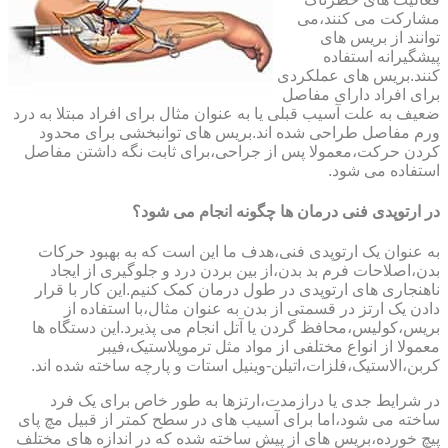
مشارکت می کنند،می
توانند از بریس های
پیشگیرانه استفاده
کنند.بریس های عملکردی
برای افراد دارای مفاصل
ضعیف به علت آسیب قبلی یا به عنوان مثال برای افراد مبتلا به درد
ورم مفاصل طراحی شده اند.بریس های توانبخشی برای محدود
کردن حرکت،معمولا پس از جراحی،برای ثابت نگه داشتن مفاصل
استفاده می شود.
در ارتوپدی فنی درمان ها چگونه انجام می شود؟
به عنوان یک ارتوپدی فنی،هدف ما این است که به بهبود حرکات
بدن،اصلاحات فرم بد بدن،از بین بردن درد و جلوگیری از ایجاد
ناهنجاری های ارتوپدی در طول درمان کمک کنیم.این کار با قرار
دادن یک ارتز در قسمتی از بدن به عنوان مثال،با استفاده از
بریس،کولیس،محافظ گردن یا آتل انجام می پذیرد.این دستگاه ها
معمولا از انواع مختلفی از مواد مثل ترموپلاستیک،فیبر
کربن،الاستیک،فلزات،اتیلن-وینیل استات و پارچه ساخته شده اند.
در شرایط جدی یا درازمدت،ارتزها به طور خاص برای یک فرد
ساخته می شود،اما برای آسیب های در سطح کمتر از قبیل مچ پای
پیچ خورده،بریس های از پیش ساخته شده که در اندازه های مختلف