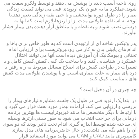
روی ناحیه آسیب دیده را پوشش می دهند و توسط ولکرو سفت می
شوند.عملکرد ما به عنوان یک ارتوپدی فنی می تواند کیفیت زندگی
بیمار را در طول دوره توانبخشی و یا حتی بقیه زندگی تغییر دهد.با
توجه به استفاده طولانی مدت از از ارتزها،لازم است که آنها به
درستی نصب شوند و به نقطه و یا مناطق آزار دهنده بدن بیمار فشار
نیاورند.
پدر وتیکس شاخه ای از ارتوپدی است که به طور خاص برای پاها و
اندام های پایینی بدن به کار می رود.پروتزیست برای ارزیابی اندام
تحتانی و بیومکانیک آن آموزش دیده است.آنها می توانند اختلال
عملکرد را شناسایی کنند و با ساخت یک کفی کفش،کفش کامل و یا
تغییرات در طراحی کفش برای اصلاح مسائل مربوط به راه رفتن یا
درد پای بیمار به علت بیماری،آسیب و یا پوشیدن طولانی مدت کفش
های نامناسب کمک کنند.
چه چیزی در آن دخیل است؟
در ابتدا یک ارتوپد فنی در طول یک جلسه مشاوره،نیازهای بیمار را
بررسی و ارزیابی می کند.الزامات بیمار مورد بحث قرار می گیرد و
با ارتباط با دیگر متخصص ها مانند فیزیوتراپیست ها،بهترین برنامه
درمانی برای جراحت انتخاب می شود.به طور سنتی،ارتزها وسیله
ای ساخته شده توسط اندازه گیری اندام تحت تاثیر بودند که دو سوی
آن را باهم نگه می داشت.در حال حاضر،برنامه های مدل سازی
کامپیوتری مانند CAD و CAM می توانند مورد استفاده قرار