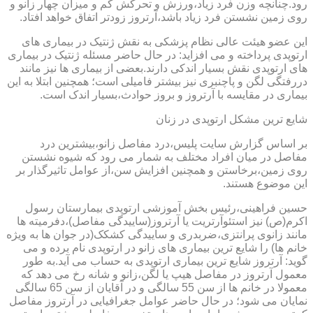
رود.چنانچه وزن فرد زیاد،ورزش و تحرکش کم و میزان چهار زانو و
روی زمین نشستن فرد زیاد باشد،آرتروز زودتر اتفاق خواهد افتاد.
این عضو هیئت عالی نظام پزشکی به نقش ژنتیک در بیماری های
ارتوپدی پرداخته و می افزاید: در حال حاضر مسئله ژنتیک در بیماری
های ارتوپدی نقش بسیار اندکی دارند.بعضی از بیماری ها نیز مانند
دررفتگی لگن و پاچنبری نیز بیشتر فامیلی است؛ همچنین ابتلا به این
بیماری در مقایسه با آرتروز و بروز حوادث،بسیار اندک است.
شایع ترین مشکل ارتوپدی در زنان
بر اساس گزارش سایت پلیس،درد مفاصل زانو،بیشترین درد
مفاصل در میان افراد مختلف به شمار می رود که شیوه نشستن
روی زمین،برخاستن و همچنین افزایش سن،از عوامل تاثیرگذار بر
این موضوع هستند.
حسین فراهینی،رئیس بخش آموزشی ارتوپدی بیمارستان رسول
اکرم(ص) نیز استئوآرتریت یا آرتروز(ساییدگی مفاصل)،دفرمیته ها
مانند زانوی پرانتزی،ضربدری و ساییدگی کشکک(در جوان ها به ویژه
خانم ها) را شایع ترین بیماری های زانو در ارتوپدی نام برده و می
گوید: آرتروز شایع ترین بیماری ارتوپدی به حساب می آید.به طور
معمول آرتروز در مفاصل هیپ یا لگن،زانو و شانه رخ می دهد که
معمولا در خانم ها از سن 55 سالگی و در آقایان از سن 65 سالگی
نمایان می شود؛ در حال حاضر عوامل جغرافیایی در آرتروز مفاصل