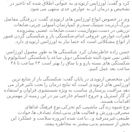
کرد و گفت: اورژانس ارتوپدی به عنوانی اطلاق شده که تاخیر در
تشخیص و درمان آن به عوارض جدی منتهی می شود.
وی در خصوص انواع اورژانس های ارتوپدی گفت: دررفتگی مفاصل
بزرگ،آرتریت سپتیک،سندرم کمپارتمان،آمبولی چربی،ضایعات
تزریقی در دست،تنوواژینیت دست،ضایعات عصبی پیشرونده
فقرات،عوارض عروقی اندام،شکستگی باز و شکستگی گردن فمور
از انواع مشکلاتی است که حتما نیاز به اورژانس ارتوپدی دارد.
حسن زاده خاطرنشان کرد: شکستگی ها به طور معمول اورژانس
تلقی نمی شود،البته شکستگی دوبل ساعد یا شکستگی استابولوم یا
شکستگی های بسته بازو و یا ساق را بهتر است ۲۴ ساعت تا ۴۸
ساعت بعد عمل کنیم.
این متخصص ارتوپدی در پایان گفت: شکستگی باز از شایع ترین
اورژانس های ارتوپدی است که نتایج درمان را تحت تاثیر قرار می
دهد مراقبت پرستاری مناسب به ویژه شستشوی فراوان و استفاده
از گاز استریل و خروج اجسام خارجی نیز در این زمینه از مهمترین
اقدامات هستند.
نوع شیوه زندگی ماشینی،کم تحرکی،نوع فرهنگ غذاهای
مصرفی،ورزش و فعالیت های بدنی،ایجاد تصادف ها،حوادث
طبیعی،غیرمترقبه و...،باعث شده امروزه سلامت و عملکرد این
بخش از سیستم بدنی،بیشتر به مخاطره بیفتد.