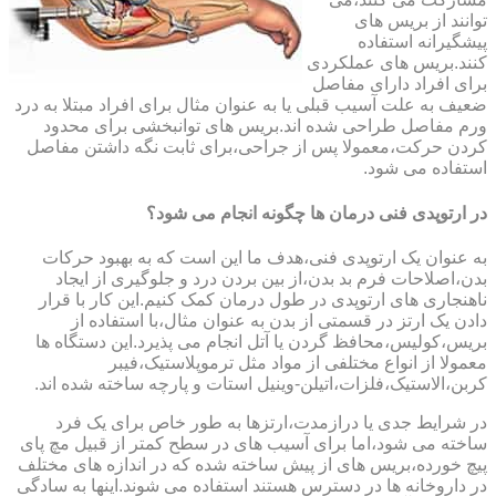
توانند از بریس های
پیشگیرانه استفاده
کنند.بریس های عملکردی
برای افراد دارای مفاصل
ضعیف به علت آسیب قبلی یا به عنوان مثال برای افراد مبتلا به درد
ورم مفاصل طراحی شده اند.بریس های توانبخشی برای محدود
کردن حرکت،معمولا پس از جراحی،برای ثابت نگه داشتن مفاصل
استفاده می شود.
در ارتوپدی فنی درمان ها چگونه انجام می شود؟
به عنوان یک ارتوپدی فنی،هدف ما این است که به بهبود حرکات
بدن،اصلاحات فرم بد بدن،از بین بردن درد و جلوگیری از ایجاد
ناهنجاری های ارتوپدی در طول درمان کمک کنیم.این کار با قرار
دادن یک ارتز در قسمتی از بدن به عنوان مثال،با استفاده از
بریس،کولیس،محافظ گردن یا آتل انجام می پذیرد.این دستگاه ها
معمولا از انواع مختلفی از مواد مثل ترموپلاستیک،فیبر
کربن،الاستیک،فلزات،اتیلن-وینیل استات و پارچه ساخته شده اند.
در شرایط جدی یا درازمدت،ارتزها به طور خاص برای یک فرد
ساخته می شود،اما برای آسیب های در سطح کمتر از قبیل مچ پای
پیچ خورده،بریس های از پیش ساخته شده که در اندازه های مختلف
در داروخانه ها در دسترس هستند استفاده می شوند.اینها به سادگی