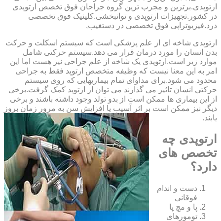
ارتوپدی.برترین ‏و ‏مجرب ‏ترین ‏گروه ‏جراحان ‏فوق ‏تخصص ‏ارتوپدی
‏در ‏کشور.تجهیزات ارتوپدی و توانبخشی.کلینیک فوق تخصصی
درد.فیزیوتراپی فوق تخصصی در دستغیب,
ارتوپدی شاخه ای از علم پزشکی است که سیستم اسکلت و حرکت
بدن انسان را مورد درمان قرار می دهد.سیستم حرکتی شامل
موارد زیر است.ارتوپدی یک شاخه از علم جراحی نیز هست اما این
امر به این معنا نیست که وظیفه متخصص ارتوپد فقط به جراحی
محدود می شود.برای مداوای تمام بیماریهایی که روی سیستم
حرکتی انسان تاثیر می گذارند می توان از ارتوپد کمک گرفت.برخی
از این بیماری ها ممکن است از بدو تولد وجود داشته باشند و برخی
دیگر نیز ممکن است بر اثر آسیب یا افزایش سن به مرور زمان بروز
یابند.
ارتوپدی چه
تخصص های
دارد؟
دست و اندام
فوقانی
پا و مچ پا
تومورهای