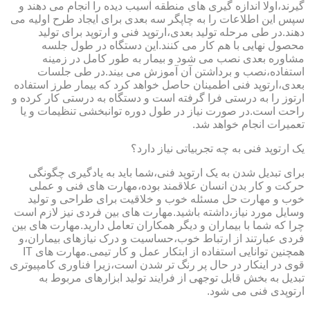
گیرند،اولا اندازه گیری های منطقه آسیب دیده را انجام می دهند و
سپس این اطلاعات را به چاپگر سه بعدی برای ایجاد طرح اولیه می
دهند.در طی مرحله تولید بعدی،ارتوپد فنی و ارتوپد برای تولید
محصول نهایی با هم کار می کنند.این دستگاه در طول جلسه
مشاوره بعدی نصب می شود و بیمار به طور کامل در زمینه
استفاده،نصب و برداشتن آن آموزش می بیند.در طی جلسات
بعدی،ارتوپد فنی اطمینان حاصل خواهد کرد که بیمار طرز استفاده
ارتوز را به درستی فرا گرفته است و دستگاه به درستی کار کرده و
راحت است.در صورت نیاز در طول دوره توانبخشی تنظیمات و یا
تعمیرات انجام خواهد شد.
یک ارتوپد فنی به چه تجربیاتی نیاز دارد؟
برای تبدیل شدن به یک ارتوپد فنی،شما باید به یادگیری چگونگی
حرکت و کار بدن انسان علاقمند بوده،مهارت های فنی و عملی
خوب و مهارت حل مسئله خوب و خلاقیت برای طراحی و تولید
وسایل مورد نیاز،داشته باشید.مهارت های بین فردی نیز لازم است
چرا که شما با بیماران و دیگر همکاران تعامل دارید.مهارت های بین
فردی عبارتند از ارتباط خوب،حساسیت و درک نیازهای بیماران،و
همچنین توانایی استفاده از ابتکار عمل و کار تیمی.مهارت های IT
قوی در اینکار در حال پر رنگ تر شدن است،زیرا فناوری کامپیوتری
تبدیل به بخش قابل توجهی از فرایند تولید ابزارهای مربوط به
ارتوپدی فنی می شود.