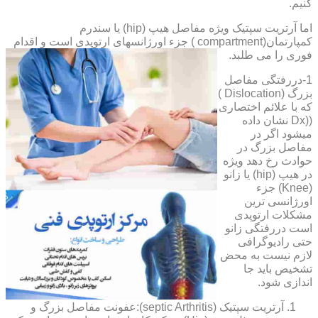
کنیم.
اما آرتریت سپتیک ویژه مفاصل هیپ (hip) یا سندرم
کمپارتمان(compartment ) جزء اورژانسهای ارتوپدی است و اقدام
فوری را می طلبد.
1-دررفتگی مفاصل
بزرگ (Dislocation )
که با علائم اختصاری
((Dx نشان داده
میشود اگر در
مفاصل بزرگ در
حوادث رخ دهد ویژه
در هیپ (hip) یا زانو
(Knee) جزء
اورژانسی ترین
مشکلات ارتوپدی
است دررفتگی زانو
حتی رادیوگرافی
لازم نیست به محض
تشخیص باید جا
اندازی شود.
آرتریت سپتیک (septic Arthritis):عفونت مفاصل بزرگ و