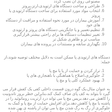
مصنوعی روی آن نصب گردد
طراحی و ساخت دستگاه های ارتوپدی،ارتز،پروتز
انتخاب مواد مورد استفاده برای ساخت دستگاه ارتوپدی یا
پروتز
آموزش بیماران در مورد نحوه استفاده و مراقبت از دستگاه
های خود
تنظیم،تعمیر و یا جایگزینی دستگاه های پروتز و ارتوپدی
تغییر تنظیمات دستگاه ها برای راحتی بیشتر،قرارگیری
مناسب تر و ظاهری شکیل تر
نگهداری سابقه و مستندات در پرونده های بیماران
دستگاه های ارتوپدی پا ممکن است به دلایل مختلف توصیه شوند،از
جمله:
تراز کردن و حمایت از پا یا مچ پا
جلوگیری،اصلاح یا هماهنگی با ناهنجاری های پا
بهبود عملکرد کلی پا و مچ پا
به عنوان مثال،یک گوه درون قسمت داخلی کفی یک کفش قرار می
گیرد تا بتواند به کف پای صاف کمک کند،بنابراین خطر بروز تاندونیت
را کاهش می دهد.بریس مچ پا می تواند درد آرتریت روماتوئید را در
پاشنه یا مچ پا کاهش دهد.برای افزایش حمایت از مچ پا و کمک به
جلوگیری از رگ به رگ شدن مچ پا می توان از پاشنه ی پهن شده