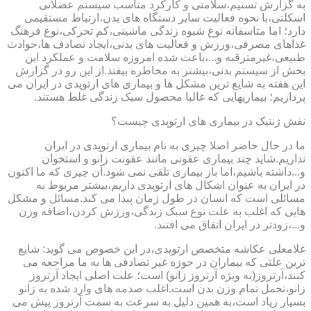
به گزارش تسنیم،سلامتی و کارکرد مناسب سیستم عضلانی
اسکلتی،با نحوه فعالیت سایر دستگاه های بدن،ارتباط مستقیمی
دارد؛ اما متاسفانه نوع شیوه زندگی ماشینی،کم تحرکی،نوع فرهنگ
غذاهای مصرفی،ورزش و فعالیت های بدنی،ایجاد تصادف ها،حوادث
طبیعی،غیرمترقبه و...،باعث شده امروزه سلامت و عملکرد این
بخش از سیستم بدنی،بیشتر به مخاطره بیفتد.از این رو در گزارش
این هفته به شایع ترین مشکل ها و بیماری های ارتوپدی در ایران می
پردازیم؛ بیماریهایی که غالبا محصول سبک زندگی غلط هستند.
نقش ژنتیک در بیماری های ارتوپدی چیست؟
ما در حال حاضر اصلا چیزی به نام بیماری ارتوپدی در ایران
نداریم.شاید چند بیماری عفونی مانند عفونت زانو و استخوان
و...داشته باشیم،اما باز بیماری تلقی نمی شود.آن چیزی که ما اکنون
در ایران به عنوان اشکال های ارتوپدی داریم،بیشتر مربوط به
مسائلی است که انسان در طول زمان پیدا می کند.مسائل و مشکل
هایی که اغلب به علت نوع سبک زندگی،ورزش کردن،اضافه وزن
و...،زودتر در ایران اتفاق می افتند.
غلامعلی عکاشه متخصص ارتوپدی،در این خصوص می گوید: شایع
ترین علتی که بیماران در حوزه غیر تصادفی ها به ما مراجعه می
کنند،آرتروز(به ویژه آرتروز زانو) است؛ علت اصلی ایجاد آرتروز
زانو،تحمل تمام وزن بدن است.اغلب صدمه های وارد شده به زانو
بسیار زیاد است،به همین دلیل به سرعت به سمت آرتروز پیش می