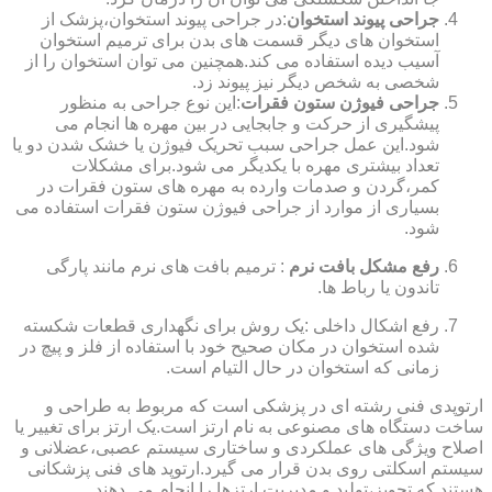
جراحی پیوند استخوان
:در جراحی پیوند استخوان،پزشک از
استخوان های دیگر قسمت های بدن برای ترمیم استخوان
آسیب دیده استفاده می کند.همچنین می توان استخوان را از
شخصی به شخص دیگر نیز پیوند زد.
جراحی فیوژن ستون فقرات
:این نوع جراحی به منظور
پیشگیری از حرکت و جابجایی در بین مهره ها انجام می
شود.این عمل جراحی سبب تحریک فیوژن یا خشک شدن دو یا
تعداد بیشتری مهره با یکدیگر می شود.برای مشکلات
کمر،گردن و صدمات وارده به مهره های ستون فقرات در
بسیاری از موارد از جراحی فیوژن ستون فقرات استفاده می
شود.
رفع مشکل بافت نرم
: ترمیم بافت های نرم مانند پارگی
تاندون یا رباط ها.
رفع اشکال داخلی :یک روش برای نگهداری قطعات شکسته
شده استخوان در مکان صحیح خود با استفاده از فلز و پیچ در
زمانی که استخوان در حال التیام است.
ارتوپدی فنی رشته ای در پزشکی است که مربوط به طراحی و
ساخت دستگاه های مصنوعی به نام ارتز است.یک ارتز برای تغییر یا
اصلاح ویژگی های عملکردی و ساختاری سیستم عصبی،عضلانی و
سیستم اسکلتی روی بدن قرار می گیرد.ارتوپد های فنی پزشکانی
هستند که تجویز،تولید و مدیریت ارتزها را انجام می دهند.