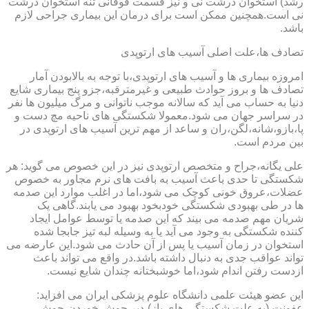
رشد) استخوان درشت نی و نیز قسمت فوقانی تنه استخوان درشت
نی است.همچنین ممکن است برای درمان این بیماری جراحی لازم
باشد.
تصادف ها،علت اصلی آسیب های ارتوپدی
امروزه بیماری ها و آسیب های ارتوپدی،با توجه به بالابودن آمار
تصادف ها و بروز حوادث طبیعی و غیرمترقبه،جزو پنج بیماری شایع
دنیا به حساب می آید که سالانه موجب ناتوانی و مرگ میلیون ها نفر
در سراسر جهان می شود.معمولا شکستگی های ناحیه مچ دست و
پا،بازو،شانه،لگن،ران و ساعد از مهم ترین آسیب های ارتوپدی در
بین مردم است.
علی یگانه،جراح و متخصص ارتوپدی نیز در این خصوص می گوید: هر
شکستگی تا حدی باعث آسیب به بافت های نرم مجاور به خصوص
عضلات،عروق خونی کوچک می شود،اما در اغلب موارد این صدمه
ها در طی بهبودی شکستگی خودبخود بهبود می یابند.گاهی یک
شریان مهم صدمه می بیند که این صدمه یا توسط عوامل ایجاد
کننده شکستگی به وجود می آید یا به وسیله لبه تیز جابجا شده
استخوان در زمان آسیب یا پس از آن حادث می شود.این عارضه می
تواند عواقب جدی به دنبال داشته باشد.در واقع می تواند باعث
ازدست رفتن اندام شود،اما خوشبختانه چندان شایع نیست.
این عضو هیئت علمی دانشگاه علوم پزشکی ایران می افزاید:
عفونت (به علت شکستگی های باز)،دیر جوش خوردن،جوش