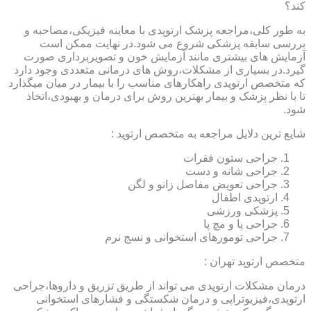
کند؟
به طور کلی،مراجعه پزشک ارتوپدی با معاینه فیزیکی،مصاحبه و
بررسی سابقه پزشکی شروع می شود.در نهایت ممکن است
آزمایش های بیشتری مانند آزمایش خون و تصویربرداری صورت
گیرد.در بسیاری از مشکلات،روش های درمانی متعددی وجود دارد
که متخصص ارتوپدی راهکارهای مناسب را با بیمار در میان میگذارد
تا با نظر پزشک و بیمار بهترین روش برای درمان و بهبودی،اتخاذ
شود.
شایع ترین دلایل مراجعه به متخصص ارتوپد :
جراحی ستون فقرات
جراحی شانه و دست
جراحی تعویض مفاصل زانو و لگن
ارتوپدی اطفال
پزشکی ورزشی
جراحی پا و مچ پا
جراحی تومورهای استخوانی و نسج نرم
متخصص ارتوپد تهران :
درمان مشکلات ارتوپدی می تواند از طریق تزریق و داروها،جراحی
ارتوپدی،فیزیوتراپی و درمان شکستگی و فشارهای استخوانی