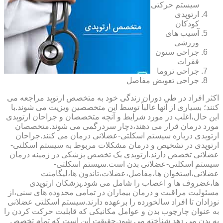
سیستم حرکتی
ارتوپدی
کودکان
آسیب های
ورزشی
جراحی ستون
فقرات
جراحی تروما
جراحی تعویض مفاصل
اکثر افراد در طی دوران زندگی خود به متخصص ارتوپد مراجعه می
کنند؛ بسیاری از آنها غالباً توسط این متخصصین ویزیت می شوند.با
این حال،اغلب در مورد شرایط و آنچه متخصصان و جراحان ارتوپدی
مورد درمان قرار می دهند،دچار سردرگمی می شوند.متخصصان
ارتوپدی درباره سیستم اسکلتی-عضلانی درمان می کنند.جراحان
ارتوپدی در تشخیص و درمان مشکلات مربوط به سیستم اسکلتی-
عضلانی تخصص دارند.ارتوپدی یک تخصص پزشکی در زمینه درمان
سیستم اسکلتی-عضلانی بدن است.سیستم اسکلتی-
عضلانی،استخوان ها،مفاصل،عضلات،تاندون ها،لیگامنت
ها،غضروف ها و اعصاب را شامل می شود.پزشکان ارتوپدی
مسئولیت مراقبت و درمان بیماران در تمامی محدوده های سنی،از
نوزادان تا افراد سالخورده را برعهده دارند.سیستم اسکلتی عضلانی
به عنوان چارچوب بدن و عوامل مکانیکی که قابلیت حرکت کردن را
به بدن می دهد شناخته می شود.حقیقت این است که تمام تخصص