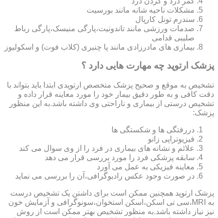
کمر درد و گردن درد
مشکلات ناحیه شانه مانند بورسیت
سندرم تونل کارپال
صدمات ورزشی مانند تاندونیت،پارگی منیسک،پارگی رباط
صلیبی قدامی
بیماری های مادرزادی مانند پا چنبری (کلاب فوت) و اسکولیوز
پزشک ارتوپد چه مهارت هایی دارد ؟
تشخیص به موقع و صحیح پزشک متخصص ارتوپدی ابتدا باید بتواند با
دقت کافی و به طور دقیق بیمار خود را مورد معاینه قرار داده و
تشخیص درستی از بیماری و ناراحتی وی داشته باشد.به این منظور
پزشک:
دررفتگی ها و شکستگی ها
فیزیوتراپی زانو
علائم و نشانه های بیماری در فرد را از وی سوال می کند
سابقه پزشکی فرد را مورد بررسی قرار می دهد
معاینه فیزیکی به عمل می آورد
در صورت وجود عکس رادیوگرافی،آن را بررسی می‎ نماید
پزشک ارتوپد همچنین ممکن است برای داشتن یک تشخیص درست
به MRI،سی تی اسکن،اسکن استخوان،سونوگرافی و آزمایش خون
نیز نیاز داشته باشد.به منظور تشخیص بهتر ممکن است از روش