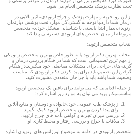
صورت گیرد که بخش بزرگی از فرایند درمان در مراکز پزشکی و
تحت نظارت پزشک متخصص انجام می شود.
از این رو تجربه و مهارت پزشک و جراح ارتوپدی،تاثیر بالایی در
درمان شما دارد.با توجه به گستردگی موارد تحت پوشش دپارتمان
ارتوپدی،بیمار ابتدا بایستی با شناسایی مشکل خود،به متخصص
مربوطه از میان تخصص های ارتوپدی دسترسی پیدا کند.
انتخاب متخصص ارتوپد:
انتخاب بهترین دکتر ارتوپد یا به طور خاص بهترین متخصص زانو یکی
از مهم ترین تصمیماتی است که شما در هنگام بررسی درمان و
گزینه های جراحی برای مشکلات مفاصلی خود میگیرید.در هنگام
گرفتن این تصمیم،باید برای پیدا کردن دکتر ارتوپدی که مناسب
وضعیت شما باشد باید با جراحان متعددی مشورت کنید.
از جمله اقداماتی که می توانید برای یافتن یک متخصص ارتوپد
مناسب،بکار برید می توان به موارد زیر اشاره کرد:
از پزشک طب عمومی خود،خانواده و دوستان و منابع آنلاین
برای پیدا کردن بهترین متخصص ارتوپد کمک بگیرید.
بررسی میزان تجربه و گواهی نامه های جراح ارتوپد.
ملاقات با جراح و بررسی رفتار و محیط کاری او
متخصص ارتوپدی در ادامه به موضوع اورژانس های ارتوپدی اشاره