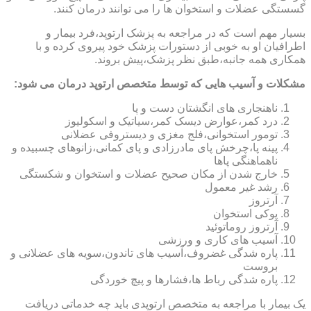
گسستگی عضلات و استخوان ها را می توانند درمان کنند.
بسیار مهم است که در مراجعه به پزشک ارتوپد،فرد بیمار و
اطرافیان او به خوبی از دستورات پزشک خود پیروی کرده و با
همکاری همه جانبه،طبق نظر پزشک،پیش بروند.
مشکلات و آسیب هایی که توسط متخصص ارتوپد درمان می شود:
ناهنجاری های انگشتان دست و پا
درد کمر،عوارض دیسک کمر،سیاتیک و اسکولیوز
تومور استخوانی،فلج مغزی و دیستروفی عضلانی
پینه پا،چرخش پای مادرزادی و پای کمانی،زانوهای چسبیده و
ناهماهنگی پاها
خارج شدن از مکان صحیح عضلات و استخوان و شکستگی
رشد غیر معمول
آرتروز
پوکی استخوان
آرتروز روماتوئید
آسیب های کاری و ورزشی
پاره شدگی غضروف،آسیب های تاندون،سویه های عضلانی و
بروست
پاره شدگی رباط ها،فشارها و پیچ خوردگی
یک بیمار با مراجعه به متخصص ارتوپدی باید چه خدماتی دریافت