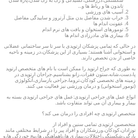
شکستگی،دررفتگی،کشیدگی و رگ به رگ شدن،پاره شدن
تاندون ها و رباط ها و...
آسیب های ورزشی
خراب شدن مفاصل بدن مثل آرتروز و ساییدگی مفاصل
عفونت اندام ها
تومورهای استخوان و بافت های نرم اندام
بیماری های مادرزادی اندام ها
در حالی که تمامی پزشکان ارتوپدی با سر تا سر ساختمانی عضلانی
و استخوانی آشنا هستند؛ بسیاری از این پزشکان،در زمینه و ناحیه
خاصی از بدن تخصص دارند.
به طوری که جراح ارتوپد را ممکن است با نام های متخصص ارتوپد
پا،دست،شانه،ستون فقرات،زانو بشناسیم.جراحان ارتوپدی در
زمینه های تخصصی کودکان،تروما،جراحی بازسازی،آنکولوژی
(تومور استخوانی) و درمان ورزشی نیز فعالیت می کنند.
انواع عمل های جراحی ارتوپدی:عمل های جراحی ارتوپدی بسته به
بیمار و بیماری آن می تواند متفاوت باشد.
متخصص ارتوپدی چه افرادی را درمان می کند؟
متخصصین ارتوپدی تمامی سنین و افراد از
نوزادان،کودکان،ورزشکاران و افراد پیر را در شرایط مختلفی مانند
پارگی،شکستگی،اختلالات،بیماری ها،ناهماهنگی ها،پیچ خوردگی ها،و