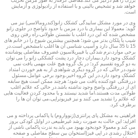
بزرگ را هم درگیر می کند.مفاصل گرفتار به طور مزمن تخریب
خواهد شد و تشخیص بالینی و با استفاده از رادیولوژی و آزمایش
است.
وی در مورد مشکل ساییدگی کشکک زانو(کندرومالاسی) نیز می
گوید: معمولا این بیماری با درد مزمن با حدود ناواضح در جلوی زانو
مشخص شده که این درد اغلب با نشستن طولانی،راه رفتن روی
شیب یا پلکان بدتر می شود؛ همچنین بیشترین شیوع را در خانم های
15 تا 35 سال دارد و آسیب شناسی آن ها اغلب نامشخص است.در
برخی موارد،نرم شدگی یا فیبریلاسیون غضروف مفاصلی پوشاننده
کشکک وجود دارد.بیماران دچار درد پشت کشککی زانو را می توان
به دو گروه تقسیم کرد؛ در یک گروه هیچ علت مهمی یافت نمی
شود،در حالی که در گروه دیگری شواهدی از به هم خوردن امتداد
کشکک وجود دارد.در این گروه اخیر،وجود برخی عوامل،مسئول
دررفتگی عودکننده یافت می شود؛ هرچند ممکن است هیچ سابقه
ای از دررفتگی واضح وجود نداشته باشد.در حالی که علائم اغلب
طولانی مدت هستند،اما شدید نیستند و با محدود کردن فعالیت هایی
که علائم را تشدید می کنند و نیز فیزیوتراپی،می توان آن ها را
برطرف کرد.
فراهینی به مشکل پای پرانتزی(ژنوواروم) یا پاکمانی پرداخته و می
افزاید: این حالت به صورت رشد غیرطبیعی در اوایل کودکی بروز
می کند و معمولا خودبخود بهبود می یابد.به ندرت پاکمانی ناشی از
اختلال رشدی در اپی فیز(استخوان بین سطح مفاصلی و صفحه