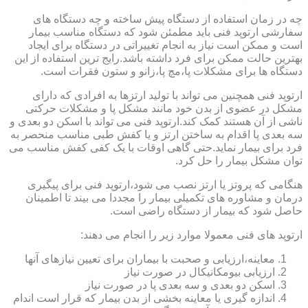
چه در زمان استفاده از دستگاه پیش ساخته و چه دستگاه های
سفارشی ارتوپد فنی باید مطمئن شود که دستگاه مناسب بیمار
است و ممکن است نیاز به انجام تغییراتی در دستگاه برای ایجاد
بهترین حالت ممکن برای فرد داشته باشد.رایج ترین استفاده از این
دستگاه ها برای مشکلات پا،مچ پا،زانو و ستون فقرات است.
ارتوپد فنی همچنین می تواند با تولید ارتزها به افرادی که دارای
مشکل در عضوی از بدن خود مانند مشکل پا و مشکلات حرکتی
ناشی از آن هستند کمک کند.ارتوپد فنی می تواند با اسکن دو بعدی و
سه بعدی پا اقدام به ساختن ارتز و یا کفش طبی مناسب منحصر به
فرد برای بیمار نماید.حتی گاهی اوقات با یک کفی کفش مناسب می
توان مشکل بیمار را حل کرد.
هنگامی که پروتز یا ارتز نصب می شود،ارتوپد فنی برای پیگیری
درمان و مشاوره های تکمیلی بیمار را مجددا می بیند تا اطمینان
حاصل شود که بیمار از دستگاه راضی است.
ارتوپد های فنی معمولا موارد زیر را انجام می دهند:
معاینه،ارزیابی و صحبت با بیماران برای تعیین نیازهای آنها
ارزیابی بیومکانیکال در صورت نیاز
اسکن دو بعدی و سه بعدی پا در صورت نیاز
اندازه گیری یا معاینه بخشی از بدن بیمار که قرار است اندام