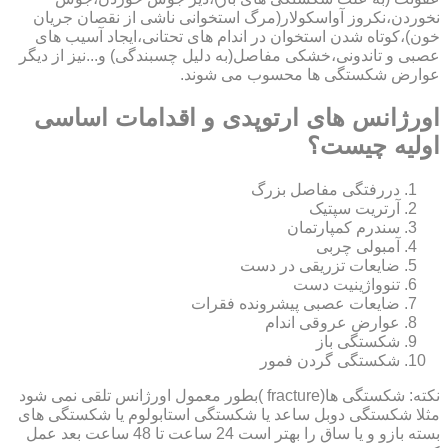
نخوردن،نکروز آواسکولار(مرگ استخوانی ناشی از نقصان جریان
خون)،کوتاه شدن استخوان در اندام های تحتانی،ایجاد آسیب های
عصبی و تاندونی،خشکی مفاصل(به دلیل چسبندگی) و...نیز از دیگر
عوارض شکستگی ها محسوب می شوند.
اورژانس های ارتوپدی و اقدامات اساسی
اولیه چیست؟
دررفتگی مفاصل بزرگ
آرتریت سپتیک
سندرم کمپارتمان
آمبولی چربی
ضایعات تزریقی در دست
تنوواژینیت دست
ضایعات عصبی پیشرونده فقرات
عوارض عروقی اندام
شکستگی باز
شکستگی گردن فمور
نکته: شکستگی ها(fracture )بطور معمول اورژانس تلقی نمی شود
مثلا شکستگی دوبل ساعد یا شکستگی استابولوم یا شکستگی های
بسته بازو و یا ساق را بهتر است 24 ساعت تا 48 ساعت بعد عمل