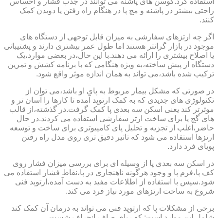
استفاده کرد.کوسن های پاشنه می توانند در جذب فشار و احساس
راحتی بیشتر در پاشنه و مچ پا در هنگام راه رفتن یا دویدن کمک
کنند.
اگر چه ارتزهای سفارشی به میزان قابل توجهی از دستگاه های
موجود در بازار گرانتر هستند اما طول عمر بیشتری دارند و پشتیبانی
یا اصلاح بیشتری را ارائه می دهند.با این حال،در بعضی موارد،یک
دستگاه از پیش ساخته،به ویژه هنگامی که با برنامه کشش و تمرین
ترکیب شده باشد،می تواند به همان اندازه موثر واقع شود.
در صورتی که مشکل بیمار مربوط به پای او باشد،می توان از
تکنولوژی های جدیدی که به کمک ارتوپد آمده تا کارها را آسان تر و
موثرتر کند یعنی اسکن سه بعدی پا کمک گرفت.در گذشته،از قالب
های گچ پا برای ساخت ارتز سفارشی استفاده می کردند.در حال
حاضر،اغلب از تجزیه و تحلیل پای کامپیوتری برای ساخت و توسعه
ارتزها استفاده می شود که تاثیر دقیق تری روی مدل راه رفتن
پویای فرد دارد.
در اسکن سه بعدی پا از وسیله ای برای بررسی میزان فشار روی
کف پا،فرم پا و وجود هرگونه ناهنجاری در پا،نقاط فشار استفاده می
شود.سپس با استفاده از اطلاعات مفید به دست آمده،ارتوپد فنی
شروع به ساخت ارتزهای مورد نیاز فرد می کند.
برخی از مشکلات پا که ارتوپد فنی می تواند به درمان آن کمک کند
شامل این موارد است: کف پای صاف،انحراف شست