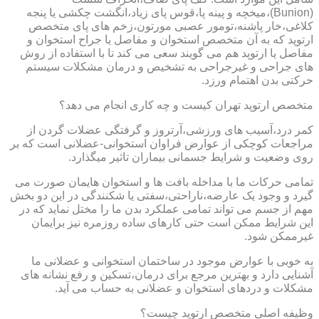
(Bunion)،میخچه و پینه پا،قوس پای زیاد،انگشت چکشی یا پنجه
کلاغی،خار پاشنه،تومور عصبی مورتون،زخم های پای متخصص
ارتوپد که به آن متخصص استخوان و مفاصل یا جراح استخوان و
مفاصل یا ارتوپد هم می گویند سعی می کند تا با استفاده از روش
های جراحی و غیرجراحی به تشخیص و درمان مشکلات سیستم
حرکتی بدن اهتمام ورزد.
متخصص ارتوپد تهران کیست و چه کاری انجام می دهد؟
کمر درد،آسیب های ورزشی،آرتروز و گرفتگی عضلات گردن از
مراجعات کوچکی از عوارض فراوان استخوانی-عضلانی است که بر
روی وضعیت و شرایط جسمانی بیماران تاثیر میگذارد.
تمامی حرکات ما با مداخله بافت ها و استخوان هایمان صورت می
گیرد و وجود یک عارضه،ناراحتی،سفتی یا شکنندگی در این دو بخش
مهم از جسم می تواند تمامی عملکرد بدن ما را مختل نماید که در
این شرایط ممکن است حتی کارهای ساده روزمره نیز برایمان
غیرممکن شود.
به خوبی با عوارض موجود در ساختمان استخوانی و عضلانی ما
آشنایی دارد و بهترین مرجع برای درمان،تسکین و رفع نشانه های
مشکلات و دردهای استخوان و عضلانی به حساب می آید.
وظیفه اصلی متخصص ارتوپد چیست؟