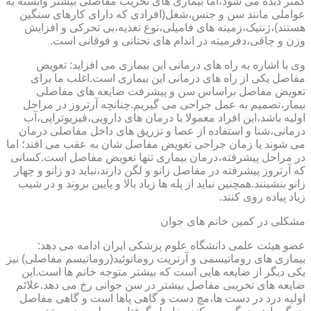
کمتر دیده می شود،اما بیماری های تخریب مفاصلی بیشتر وابسته به
عواملی مانند سن و جنس،شغل(افرادی که دارای کارهای سنگین
هستند)،ژنتیک،زمینه های فامیلی،نوع تغذیه،بی تحرکی و افزایش
وزن و چاقی،دفرمیته در اندام های تحتانی و فوقانی است.
وی با اشاره به راه های درمانی این بیماری می افزاید: تعویض
مفاصل یکی از راه های درمانی این بیماری است.اغلب ما برای
تعویض مفاصل براساس سن و پیشرفت ضایعه های مفاصلی
بیمار،تصمیم به عمل جراحی می گیریم.چنانچه آرتروز در مراحل
اولیه باشد،این افراد معمولا با درمان های دارویی،فیزیوتراپی،آب
درمانی،شنا و استفاده از عصا و تزریق های داخل مفاصلی درمان
می شوند یا زمان جراحی تعویض مفاصل شان به عقب می افتد؛ اما
در مراحل پیشرفته،درمان بیماری تنها تعویض مفاصل است.کسانی
که آرتروز پیشرفته در مفاصل زانو و لگن دارند،نباید دو زانو و چهار
زانو بنشینند.همچنین نباید از پله ها زیاد بالا و پایین بروند و در شیب
زیاد پیاده روی کنند.
مشکلی در کمین خانم های جوان
عضو هیئت علمی دانشگاه علوم پزشکی ایران ادامه می دهد:
بیماری های روماتیسمی و آرتریت روماتوئید(روماتیسم مفاصلی) نیز
یکی دیگر از ضایعه هایی است که بیشتر متوجه خانم ها است.این
ضایعه های تخریبی مفاصل بیشتر در سن جوانی رخ می دهد.علائم
اولیه درد در دست ها،مچ دست و گاهی پاها است و گاهی مفاصل