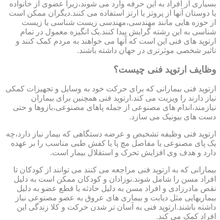
بسیاری از افراد به این حرفه وارد می شوند،زیرا عضوی از خانواده
یا دوستان آنها از پروتز یا ارتز استفاده می کنند.دیگران ممکن است
از حوزه هایی مانند مهندسی،مهندسی زیست شناسی یا زیست
شناسی به این رشته گرایش پیدا کنند.یک انگیزه معمول در تمام
ارتوپد های فنی این است که آنها می خواهند به مردم کمک کنند و
تاثیر شخصی موثرتری در جهان داشته باشند.
وظایف ارتوپد فنی چیست؟
ارتوپد فنی بیمارانی که برای حرکت خود به وسایل و تجهیزات کمکی
نیاز دارند را ویزیت می کند.ارتوپد فنی همچنین برای بیماران
نیازمند،اندام های مصنوعی از جمله پاهای مصنوعی،بازوها و حتی
دست های بیونیک می سازد.
ارتوپد فنی وظیفه تشخیص و عرضه دستگاهی که بیمار نیاز دارد،چه
یک پای مصنوعی یا مفاصل مچ پا یا کفش طبی مناسب را بر عهده
دارد و هدف وی افزایش تحرک و استقلال بیمار است.
بیمارانی که به ارتوپد فنی مراجعه می کنند می توانند از کودکان تا
افراد مسن را شامل شوند.نوزادان و کودکان ممکن است به دلیل
نقص مادرزادی و افراد مسن به دلیل حادثه یا قطع عضو به دلیل
بیماریهایی مثل دیابت و بیماری های عروق به عضو مصنوعی نیاز
داشته باشند.ارتوپد فنی به آسان تر شدن حرکت و کلا زندگی این
افراد کمک می کند.