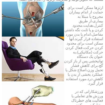
ارتزها ممکن است برای
حمایت از اندام بیماران
مجروح یا مبتلا به
بیماری،از طریق
کنترل،هدایت،محدود
کردن و یا ثابت نگه داشتن
مفاصل،اندام یا بدن مورد
استفاده قرار گیرند.آنها
ممکن است برای محدود
کردن حرکت،فعال کردن
حرکت (مکانیکی)،به
عنوان یک دستگاه
توانبخشی پس از باز کردن
گچ،برای کاهش فشار
تحمل وزن،اصلاح شکل یا
عملکرد بخشی از بدن یا
کاهش درد،مورد استفاده
قرار گیرد.
ورزشکارانی که در
ورزش های تعاملی یا
فعالیت های خطرناک
مشارکت می کنند،می