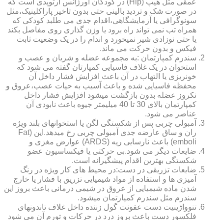
عمقی مثل هیپ (Hip) در کودکان اورژانس ارتوپدی است که
در صورت شک و تردید بالینی حتی بدون تاخیر پاراکلینیک،مثل
سونوگرافی یا آزمایشگاهی،اقدام جدی می طلبد کودکی که
همراه تب نمی تواند راه برود یا وزن گذاری روی مفاصل بکند
یا حتی نوزادی شیر نمیخورد و اندام را در یک وضعیت ثابت
فیکس و بدون حرکت می ماند.
سندرم کمپارتمان :به مجموعه عضله و شریان و عصب و
استخوان در یک غلاف فاسیایی کمپارتان گفته می شود که
خونریزی یا التهاب در آن باعث افزایش فشار داخل آن
محفظه فاسیایی شده و باعث آسیب به حیات عصب،عروق و
نکروز عضله بدون بازگشت میشود افزایش فشار داخل
کمپارتمان بالای 30 تا 40 میلیمتر جیوه باعث نابودی آن
عناصر می شود.
آمبولی چربی پس از شکستگی لگن یا استخوانهای بلند ویژه
ران و ساق عارضه جدی آمبولی چربی رخ میدهد.این (Fat
emboli) باعث نارسایی ریه (ARDS) عوارض مغزی و
ضایعات دیگر می شود.بی حرکتی یا فیکساسیون عضو
شکستگی بهترین اقدام پیشگیرانه است.
ضایعات تزریقی در دست:در محیط های کار ویژه در رنگ
آمیزی ها و استفاده از مواد شیمیایی تزریق با فشار یا خارج
شدن ماده شیمیایی از عروق در شیمی درمانی باعث بروز این
سندرم مثل سندرم کمپارتمان میشود.
تنوواژینیت دست عفونت گول زننده داخل غلاف تاندونهای
فلکسور دست باعث بروز درد در حرکات و تورم آن می شود